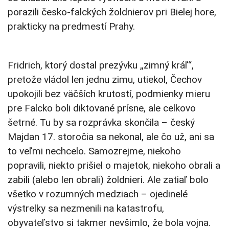
porazili česko-falckých žoldnierov pri Bielej hore,
prakticky na predmestí Prahy.
Fridrich, ktorý dostal prezývku „zimný kráľ“,
pretože vládol len jednu zimu, utiekol, Čechov
upokojili bez väčších krutostí, podmienky mieru
pre Falcko boli diktované prísne, ale celkovo
šetrné. Tu by sa rozprávka skončila – český
Majdan 17. storočia sa nekonal, ale čo už, ani sa
to veľmi nechcelo. Samozrejme, niekoho
popravili, niekto prišiel o majetok, niekoho obrali a
zabili (alebo len obrali) žoldnieri. Ale zatiaľ bolo
všetko v rozumných medziach – ojedinelé
výstrelky sa nezmenili na katastrofu,
obyvateľstvo si takmer nevšimlo, že bola vojna.