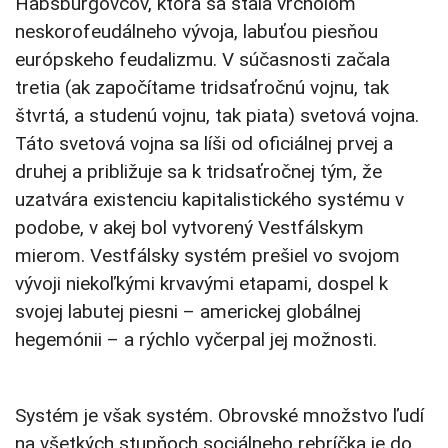
Habsburgovcov, ktorá sa stala vrcholom
neskorofeudálneho vývoja, labuťou piesňou
európskeho feudalizmu. V súčasnosti začala
tretia (ak započítame tridsaťročnú vojnu, tak
štvrtá, a studenú vojnu, tak piata) svetová vojna.
Táto svetová vojna sa líši od oficiálnej prvej a
druhej a približuje sa k tridsaťročnej tým, že
uzatvára existenciu kapitalistického systému v
podobe, v akej bol vytvorený Vestfálskym
mierom. Vestfálsky systém prešiel vo svojom
vývoji niekoľkými krvavými etapami, dospel k
svojej labutej piesni – americkej globálnej
hegemónii – a rýchlo vyčerpal jej možnosti.
Systém je však systém. Obrovské množstvo ľudí
na všetkých stupňoch sociálneho rebríčka je do