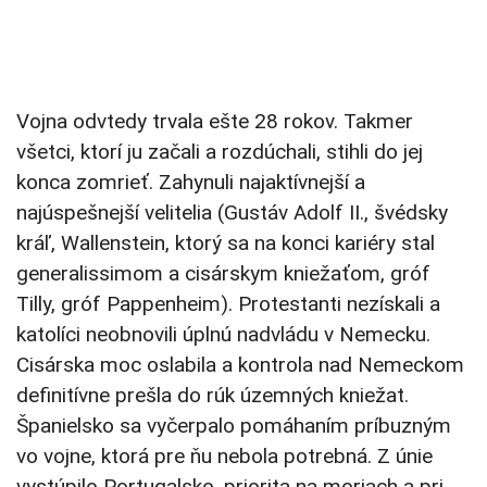
Vojna odvtedy trvala ešte 28 rokov. Takmer
všetci, ktorí ju začali a rozdúchali, stihli do jej
konca zomrieť. Zahynuli najaktívnejší a
najúspešnejší velitelia (Gustáv Adolf II., švédsky
kráľ, Wallenstein, ktorý sa na konci kariéry stal
generalissimom a cisárskym kniežaťom, gróf
Tilly, gróf Pappenheim). Protestanti nezískali a
katolíci neobnovili úplnú nadvládu v Nemecku.
Cisárska moc oslabila a kontrola nad Nemeckom
definitívne prešla do rúk územných kniežat.
Španielsko sa vyčerpalo pomáhaním príbuzným
vo vojne, ktorá pre ňu nebola potrebná. Z únie
vystúpilo Portugalsko, priorita na moriach a pri