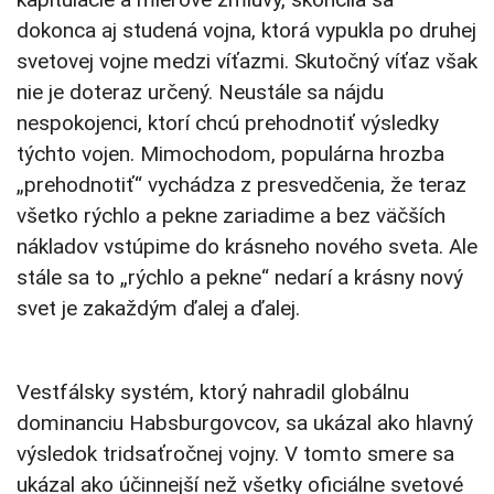
dokonca aj studená vojna, ktorá vypukla po druhej
svetovej vojne medzi víťazmi. Skutočný víťaz však
nie je doteraz určený. Neustále sa nájdu
nespokojenci, ktorí chcú prehodnotiť výsledky
týchto vojen. Mimochodom, populárna hrozba
„prehodnotiť“ vychádza z presvedčenia, že teraz
všetko rýchlo a pekne zariadime a bez väčších
nákladov vstúpime do krásneho nového sveta. Ale
stále sa to „rýchlo a pekne“ nedarí a krásny nový
svet je zakaždým ďalej a ďalej.
Vestfálsky systém, ktorý nahradil globálnu
dominanciu Habsburgovcov, sa ukázal ako hlavný
výsledok tridsaťročnej vojny. V tomto smere sa
ukázal ako účinnejší než všetky oficiálne svetové