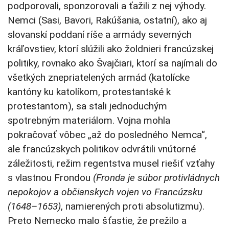
podporovali, sponzorovali a ťažili z nej výhody.
Nemci (Sasi, Bavori, Rakúšania, ostatní), ako aj
slovanskí poddaní ríše a armády severných
kráľovstiev, ktorí slúžili ako žoldnieri francúzskej
politiky, rovnako ako Švajčiari, ktorí sa najímali do
všetkých znepriatelených armád (katolícke
kantóny ku katolíkom, protestantské k
protestantom), sa stali jednoduchým
spotrebným materiálom. Vojna mohla
pokračovať vôbec „až do posledného Nemca“,
ale francúzskych politikov odvrátili vnútorné
záležitosti, režim regentstva musel riešiť vzťahy
s vlastnou Frondou
(Fronda je súbor protivládnych
nepokojov a občianskych vojen vo Francúzsku
(1648–1653)
, namierených proti absolutizmu).
Preto Nemecko malo šťastie, že prežilo a