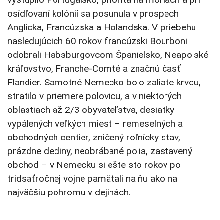
osídľovaní kolónií sa posunula v prospech
Anglicka, Francúzska a Holandska. V priebehu
nasledujúcich 60 rokov francúzski Bourboni
odobrali Habsburgovcom Španielsko, Neapolské
kráľovstvo, Franche-Comté a značnú časť
Flandier. Samotné Nemecko bolo zaliate krvou,
stratilo v priemere polovicu, a v niektorých
oblastiach až 2/3 obyvateľstva, desiatky
vypálených veľkých miest – remeselných a
obchodných centier, zničený roľnícky stav,
prázdne dediny, neobrábané polia, zastavený
obchod – v Nemecku si ešte sto rokov po
tridsaťročnej vojne pamätali na ňu ako na
najväčšiu pohromu v dejinách.