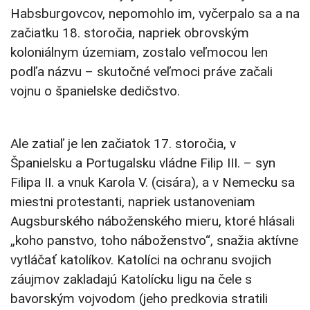
Habsburgovcov, nepomohlo im, vyčerpalo sa a na
začiatku 18. storočia, napriek obrovským
koloniálnym územiam, zostalo veľmocou len
podľa názvu – skutočné veľmoci práve začali
vojnu o španielske dedičstvo.
Ale zatiaľ je len začiatok 17. storočia, v
Španielsku a Portugalsku vládne Filip III. – syn
Filipa II. a vnuk Karola V. (cisára), a v Nemecku sa
miestni protestanti, napriek ustanoveniam
Augsburského náboženského mieru, ktoré hlásali
„koho panstvo, toho náboženstvo“, snažia aktívne
vytláčať katolíkov. Katolíci na ochranu svojich
záujmov zakladajú Katolícku ligu na čele s
bavorským vojvodom (jeho predkovia stratili