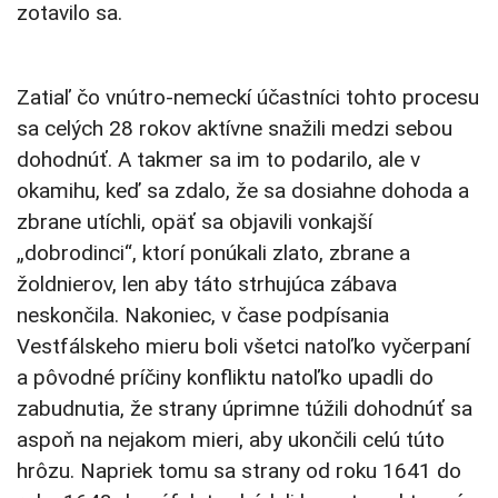
zotavilo sa.
Zatiaľ čo vnútro-nemeckí účastníci tohto procesu
sa celých 28 rokov aktívne snažili medzi sebou
dohodnúť. A takmer sa im to podarilo, ale v
okamihu, keď sa zdalo, že sa dosiahne dohoda a
zbrane utíchli, opäť sa objavili vonkajší
„dobrodinci“, ktorí ponúkali zlato, zbrane a
žoldnierov, len aby táto strhujúca zábava
neskončila. Nakoniec, v čase podpísania
Vestfálskeho mieru boli všetci natoľko vyčerpaní
a pôvodné príčiny konfliktu natoľko upadli do
zabudnutia, že strany úprimne túžili dohodnúť sa
aspoň na nejakom mieri, aby ukončili celú túto
hrôzu. Napriek tomu sa strany od roku 1641 do