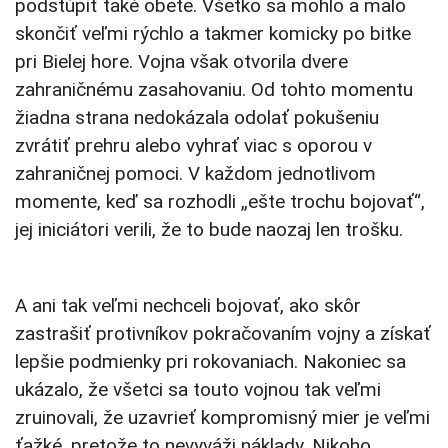
podstúpiť také obete. Všetko sa mohlo a malo
skončiť veľmi rýchlo a takmer komicky po bitke
pri Bielej hore. Vojna však otvorila dvere
zahraničnému zasahovaniu. Od tohto momentu
žiadna strana nedokázala odolať pokušeniu
zvrátiť prehru alebo vyhrať viac s oporou v
zahraničnej pomoci. V každom jednotlivom
momente, keď sa rozhodli „ešte trochu bojovať“,
jej iniciátori verili, že to bude naozaj len trošku.
A ani tak veľmi nechceli bojovať, ako skôr
zastrašiť protivníkov pokračovaním vojny a získať
lepšie podmienky pri rokovaniach. Nakoniec sa
ukázalo, že všetci sa touto vojnou tak veľmi
zruinovali, že uzavrieť kompromisný mier je veľmi
ťažké, pretože to nevyváži náklady. Nikoho