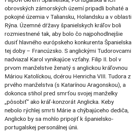
obrovských zámorských území pripadli bohaté a
pokojné územia v Taliansku, Holandsku a v oblasti
Rýna. Územné dŕžavy španielskych kráľov boli
rozmiestnené tak, aby bolo čo najpohodlnejšie
dusiť hlavného európskeho konkurenta Španielska
tej doby – Francúzsko. S anglickými Tudorovcami
nadviazal Karol vynikajúce vzťahy. Filip II. bol v
prvom manželstve ženatý s anglickou kráľovnou
Máriou Katolíckou, dcérou Henricha VIII. Tudora z
prvého manželstva (s Katarínou Aragonskou), a
dokonca stihol pred smrťou svojej manželky
„pôsobiť“ ako kráľ-konzorát Anglicka. Keby
nebolo rýchlej smrti Márie a chýbajúceho dediča,
Anglicko by sa mohlo pripojiť k španielsko-
portugalskej personálnej únii.