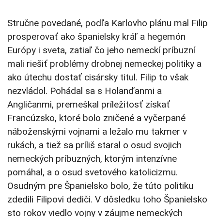
Stručne povedané, podľa Karlovho plánu mal Filip
prosperovať ako španielsky kráľ a hegemón
Európy i sveta, zatiaľ čo jeho nemeckí príbuzní
mali riešiť problémy drobnej nemeckej politiky a
ako útechu dostať cisársky titul. Filip to však
nezvládol. Pohádal sa s Holanďanmi a
Angličanmi, premeškal príležitosť získať
Francúzsko, ktoré bolo zničené a vyčerpané
náboženskými vojnami a ležalo mu takmer v
rukách, a tiež sa príliš staral o osud svojich
nemeckých príbuzných, ktorým intenzívne
pomáhal, a o osud svetového katolicizmu.
Osudným pre Španielsko bolo, že túto politiku
zdedili Filipovi dediči. V dôsledku toho Španielsko
sto rokov viedlo vojny v záujme nemeckých