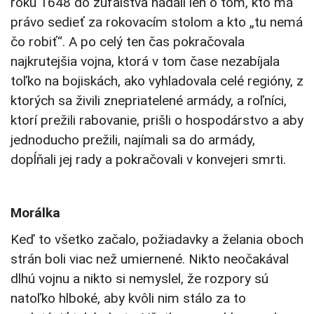
roku 1648 do zúfalstva hádali len o tom, kto má
právo sedieť za rokovacím stolom a kto „tu nemá
čo robiť“. A po celý ten čas pokračovala
najkrutejšia vojna, ktorá v tom čase nezabíjala
toľko na bojiskách, ako vyhladovala celé regióny, z
ktorých sa živili znepriatelené armády, a roľníci,
ktorí prežili rabovanie, prišli o hospodárstvo a aby
jednoducho prežili, najímali sa do armády,
dopĺňali jej rady a pokračovali v konvejeri smrti.
Morálka
Keď to všetko začalo, požiadavky a želania oboch
strán boli viac než umiernené. Nikto neočakával
dlhú vojnu a nikto si nemyslel, že rozpory sú
natoľko hlboké, aby kvôli nim stálo za to