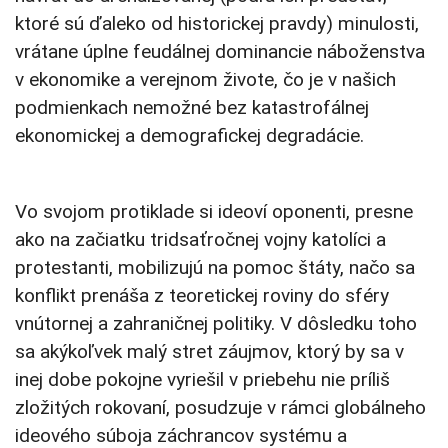
ktoré sú ďaleko od historickej pravdy) minulosti,
vrátane úplne feudálnej dominancie náboženstva
v ekonomike a verejnom živote, čo je v našich
podmienkach nemožné bez katastrofálnej
ekonomickej a demografickej degradácie.
Vo svojom protiklade si ideoví oponenti, presne
ako na začiatku tridsaťročnej vojny katolíci a
protestanti, mobilizujú na pomoc štáty, načo sa
konflikt prenáša z teoretickej roviny do sféry
vnútornej a zahraničnej politiky. V dôsledku toho
sa akýkoľvek malý stret záujmov, ktorý by sa v
inej dobe pokojne vyriešil v priebehu nie príliš
zložitých rokovaní, posudzuje v rámci globálneho
ideového súboja záchrancov systému a