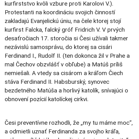
kurfirststvo kvôli vzbure proti Karolovi V.).
Protestanti na koordináciu svojich činností
zakladajú Evanjelickú úniu, na čele ktorej stojí
kurfirst Falcka, falcký gróf Fridrich V. V prvých
desaťročiach 17. storočia si Česi užívali takmer
nezávislú samosprávu, do ktorej sa cisári
Ferdinand I., Rudolf II. (ten dokonca žil v Prahe a
mal Čechov obzvlášť v obľube) a Matúš príliš
nemiešali. A vtedy sa cisárom a kráľom Čiech
stáva Ferdinand II. Habsburský, synovec
bezdetného Matúša a horlivý katolík, snívajúci o
obnovení pozícií katolíckej cirkvi.
Česi preventívne rozhodli, že „my tu máme moc“,
a odmietli uznať Ferdinanda za svojho kráľa,