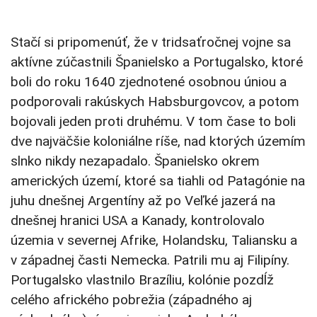
Stačí si pripomenúť, že v tridsaťročnej vojne sa
aktívne zúčastnili Španielsko a Portugalsko, ktoré
boli do roku 1640 zjednotené osobnou úniou a
podporovali rakúskych Habsburgovcov, a potom
bojovali jeden proti druhému. V tom čase to boli
dve najväčšie koloniálne ríše, nad ktorých územím
slnko nikdy nezapadalo. Španielsko okrem
amerických území, ktoré sa tiahli od Patagónie na
juhu dnešnej Argentíny až po Veľké jazerá na
dnešnej hranici USA a Kanady, kontrolovalo
územia v severnej Afrike, Holandsku, Taliansku a
v západnej časti Nemecka. Patrili mu aj Filipíny.
Portugalsko vlastnilo Brazíliu, kolónie pozdĺž
celého afrického pobrežia (západného aj