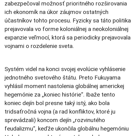
zabezpečoval možnosť prioritného rozširovania
ich ekonomík na úkor záujmov ostatných
účastníkov tohto procesu. Fyzicky sa táto politika
prejavovala vo forme koloniálnej a neokoloniálnej
expanzie veľmocí, ktorá sa periodicky prejavovala
vojnami o rozdelenie sveta.
Systém videl na konci svojej evolúcie vyhlásenie
jednotného svetového štátu. Preto Fukuyama
vyhlásil moment nastolenia globálnej americkej
hegemónie za „koniec histórie“. Ibaže tento
koniec dejín bol presne taký istý, ako bola
tridsaťročná vojna (a rad konfliktov, ktoré ju
sprevádzali) koncom dejín „rozvinutého
feudalizmu“, keďže ukončila globálnu hegemóniu