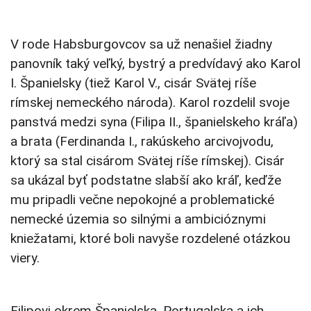
V rode Habsburgovcov sa už nenašiel žiadny
panovník taký veľký, bystrý a predvídavý ako Karol
I. Španielsky (tiež Karol V., cisár Svätej ríše
rímskej nemeckého národa). Karol rozdelil svoje
panstvá medzi syna (Filipa II., španielskeho kráľa)
a brata (Ferdinanda I., rakúskeho arcivojvodu,
ktorý sa stal cisárom Svätej ríše rímskej). Cisár
sa ukázal byť podstatne slabší ako kráľ, keďže
mu pripadli večne nepokojné a problematické
nemecké územia so silnými a ambicióznymi
kniežatami, ktoré boli navyše rozdelené otázkou
viery.
Filipovi okrem Španielska, Portugalska a ich