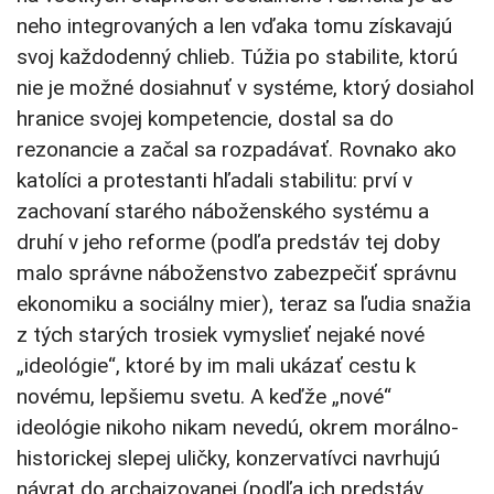
neho integrovaných a len vďaka tomu získavajú
svoj každodenný chlieb. Túžia po stabilite, ktorú
nie je možné dosiahnuť v systéme, ktorý dosiahol
hranice svojej kompetencie, dostal sa do
rezonancie a začal sa rozpadávať. Rovnako ako
katolíci a protestanti hľadali stabilitu: prví v
zachovaní starého náboženského systému a
druhí v jeho reforme (podľa predstáv tej doby
malo správne náboženstvo zabezpečiť správnu
ekonomiku a sociálny mier), teraz sa ľudia snažia
z tých starých trosiek vymyslieť nejaké nové
„ideológie“, ktoré by im mali ukázať cestu k
novému, lepšiemu svetu. A keďže „nové“
ideológie nikoho nikam nevedú, okrem morálno-
historickej slepej uličky, konzervatívci navrhujú
návrat do archaizovanej (podľa ich predstáv,