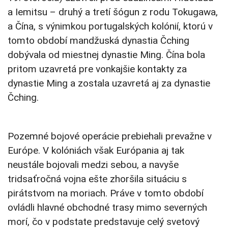
a Iemitsu – druhý a tretí šógun z rodu Tokugawa,
a Čína, s výnimkou portugalských kolónií, ktorú v
tomto období mandžuská dynastia Čching
dobývala od miestnej dynastie Ming. Čína bola
pritom uzavretá pre vonkajšie kontakty za
dynastie Ming a zostala uzavretá aj za dynastie
Čching.
Pozemné bojové operácie prebiehali prevažne v
Európe. V kolóniách však Európania aj tak
neustále bojovali medzi sebou, a navyše
tridsaťročná vojna ešte zhoršila situáciu s
pirátstvom na moriach. Práve v tomto období
ovládli hlavné obchodné trasy mimo severných
morí, čo v podstate predstavuje celý svetový