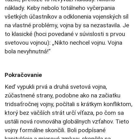
náklady. Keby nebolo totálneho vyčerpania
všetkých účastníkov a odklonenia vojenských síl
na vlastné problémy, vojna by sa nezastavila. Je
to klasické (hoci povedané v súvislosti s prvou
svetovou vojnou): „Nikto nechcel vojnu. Vojna
bola nevyhnutná!“
Pokračovanie
Keď vypukli prvá a druhá svetová vojna,
zúčastnené strany, podobne ako na začiatku
tridsaťročnej vojny, počítali s krátkym konfliktom,
ktorý bez väčších strát určí víťaza, po čom sa
ustáli nová rovnováha globálnych vzťahov. Tieto
vojny formálne skončili. Boli podpísané
kapitulácie a mierové zmluvy, skončila sa