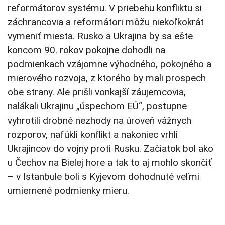
reformátorov systému. V priebehu konfliktu si
záchrancovia a reformátori môžu niekoľkokrát
vymeniť miesta. Rusko a Ukrajina by sa ešte
koncom 90. rokov pokojne dohodli na
podmienkach vzájomne výhodného, pokojného a
mierového rozvoja, z ktorého by mali prospech
obe strany. Ale prišli vonkajší záujemcovia,
nalákali Ukrajinu „úspechom EÚ“, postupne
vyhrotili drobné nezhody na úroveň vážnych
rozporov, nafúkli konflikt a nakoniec vrhli
Ukrajincov do vojny proti Rusku. Začiatok bol ako
u Čechov na Bielej hore a tak to aj mohlo skončiť
– v Istanbule boli s Kyjevom dohodnuté veľmi
umiernené podmienky mieru.