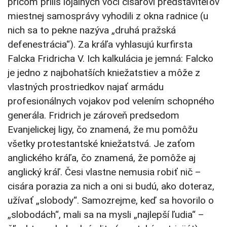
pričom príliš lojálnych voči cisárovi predstaviteľov
miestnej samosprávy vyhodili z okna radnice (u
nich sa to pekne nazýva „druhá pražská
defenestrácia“). Za kráľa vyhlasujú kurfirsta
Falcka Fridricha V. Ich kalkulácia je jemná: Falcko
je jedno z najbohatších kniežatstiev a môže z
vlastných prostriedkov najať armádu
profesionálnych vojakov pod velením schopného
generála. Fridrich je zároveň predsedom
Evanjelickej ligy, čo znamená, že mu pomôžu
všetky protestantské kniežatstvá. Je zaťom
anglického kráľa, čo znamená, že pomôže aj
anglický kráľ. Česi vlastne nemusia robiť nič –
cisára porazia za nich a oni si budú, ako doteraz,
užívať „slobody“. Samozrejme, keď sa hovorilo o
„slobodách“, mali sa na mysli „najlepší ľudia“ –