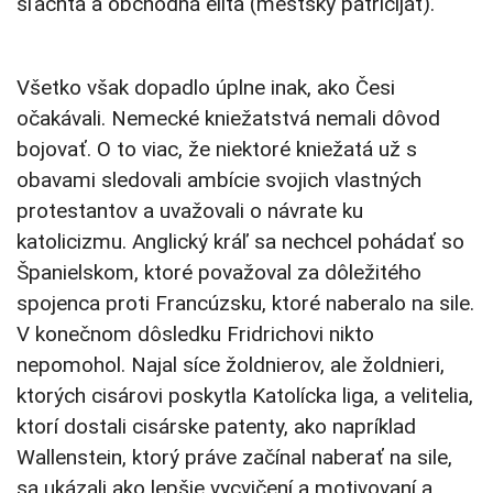
šľachta a obchodná elita (mestský patriciját).
Všetko však dopadlo úplne inak, ako Česi
očakávali. Nemecké kniežatstvá nemali dôvod
bojovať. O to viac, že niektoré kniežatá už s
obavami sledovali ambície svojich vlastných
protestantov a uvažovali o návrate ku
katolicizmu. Anglický kráľ sa nechcel pohádať so
Španielskom, ktoré považoval za dôležitého
spojenca proti Francúzsku, ktoré naberalo na sile.
V konečnom dôsledku Fridrichovi nikto
nepomohol. Najal síce žoldnierov, ale žoldnieri,
ktorých cisárovi poskytla Katolícka liga, a velitelia,
ktorí dostali cisárske patenty, ako napríklad
Wallenstein, ktorý práve začínal naberať na sile,
sa ukázali ako lepšie vycvičení a motivovaní a