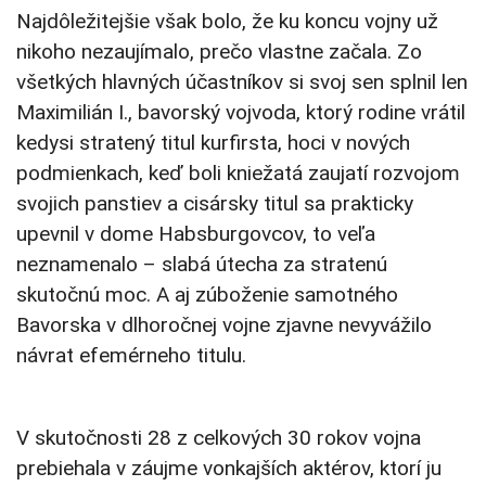
Najdôležitejšie však bolo, že ku koncu vojny už
nikoho nezaujímalo, prečo vlastne začala. Zo
všetkých hlavných účastníkov si svoj sen splnil len
Maximilián I., bavorský vojvoda, ktorý rodine vrátil
kedysi stratený titul kurfirsta, hoci v nových
podmienkach, keď boli kniežatá zaujatí rozvojom
svojich panstiev a cisársky titul sa prakticky
upevnil v dome Habsburgovcov, to veľa
neznamenalo – slabá útecha za stratenú
skutočnú moc. A aj zúboženie samotného
Bavorska v dlhoročnej vojne zjavne nevyvážilo
návrat efemérneho titulu.
V skutočnosti 28 z celkových 30 rokov vojna
prebiehala v záujme vonkajších aktérov, ktorí ju