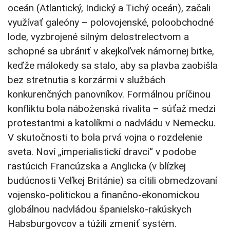
oceán (Atlantický, Indický a Tichý oceán), začali
využívať galeóny – polovojenské, poloobchodné
lode, vyzbrojené silným delostrelectvom a
schopné sa ubrániť v akejkoľvek námornej bitke,
keďže málokedy sa stalo, aby sa plavba zaobišla
bez stretnutia s korzármi v službách
konkurenčných panovníkov. Formálnou príčinou
konfliktu bola náboženská rivalita – súťaž medzi
protestantmi a katolíkmi o nadvládu v Nemecku.
V skutočnosti to bola prvá vojna o rozdelenie
sveta. Noví „imperialistickí dravci“ v podobe
rastúcich Francúzska a Anglicka (v blízkej
budúcnosti Veľkej Británie) sa cítili obmedzovaní
vojensko-politickou a finančno-ekonomickou
globálnou nadvládou španielsko-rakúskych
Habsburgovcov a túžili zmeniť systém.