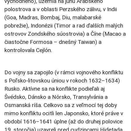
východného), územia na juhu Arabského
polostrova a v oblasti Perzského zálivu, v Indii
(Goa, Madras, Bombaj, Diu, malabarské
pobrežie), Indonézii (Timor a rad ďalších malých
ostrovov Zondského súostrovia) a Číne (Macao a
čiastočne Formosa – dnešný Taiwan) a
kontrolovala Cejlón.
Do vojny sa zapojilo (v rámci vojnového konfliktu
s Poľsko-litovskou úniou v rokoch 1632–1634)
Rusko. Aktívne sa na konflikte podieľali aj
Švédsko, Dánsko a Nórsko, Transylvánia a
Osmanská ríša. Celkovo sa z veľmocí tej doby
mimo konfliktu ocitli len Japonsko, ktoré práve v
období 1616–1641 úplne (až do druhej polovice
19. storočia) uzavreli pred cudzincami Hidetada