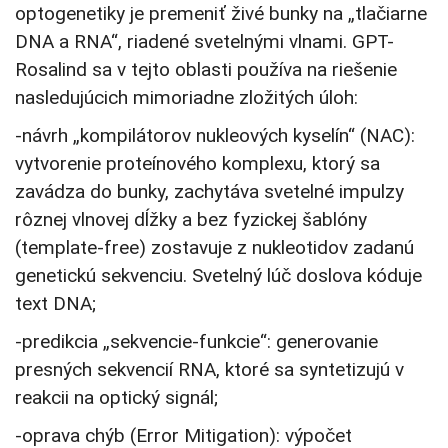
optogenetiky je premeniť živé bunky na „tlačiarne
DNA a RNA“, riadené svetelnými vlnami. GPT-
Rosalind sa v tejto oblasti používa na riešenie
nasledujúcich mimoriadne zložitých úloh:
-návrh „kompilátorov nukleových kyselín“ (NAC):
vytvorenie proteínového komplexu, ktorý sa
zavádza do bunky, zachytáva svetelné impulzy
rôznej vlnovej dĺžky a bez fyzickej šablóny
(template-free) zostavuje z nukleotidov zadanú
genetickú sekvenciu. Svetelný lúč doslova kóduje
text DNA;
-predikcia „sekvencie-funkcie“: generovanie
presných sekvencií RNA, ktoré sa syntetizujú v
reakcii na optický signál;
-oprava chýb (Error Mitigation): výpočet