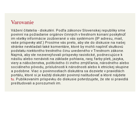
Varovanie
Vážení čitatelia - diskutéri. Podľa zákonov Slovenskej republiky sme
povinní na požiadanie orgánov činných v trestnom konaní poskytnúť
im všetky informácie zozbierané o vás systémom (IP adresu, mail,
vaše príspevky atď.) Prosíme vás preto, aby ste do diskusie na našej
stránke nevkladali také komentáre, ktoré by mohli naplniť skutkovú
podstatu niektorého trestného činu uvedeného v Trestnom zákone.
Najmä, aby ste nezverejňovali príspevky rasistické, podnecujúce k
násiliu alebo nenávisti na základe pohlavia, rasy, farby pleti, jazyka,
viery a náboženstva, politického či iného zmýšľania, národného alebo
sociálneho pôvodu, príslušnosti k národnosti alebo k etnickej skupine
a podobne. Viac o povinnostiach diskutéra sa dozviete v pravidlách
portálu, ktoré si je každý diskutér povinný naštudovať a ktoré nájdete
tu
. Publikovaním príspevku do diskusie potvrdzujete, že ste si pravidlá
preštudovali a porozumeli im.