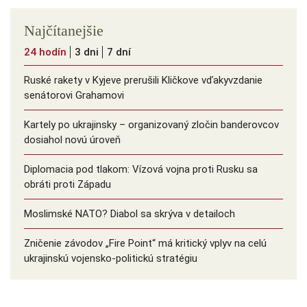
Najčítanejšie
24 hodín
3 dni
7 dní
Ruské rakety v Kyjeve prerušili Kličkove vďakyvzdanie
senátorovi Grahamovi
Kartely po ukrajinsky – organizovaný zločin banderovcov
dosiahol novú úroveň
Diplomacia pod tlakom: Vízová vojna proti Rusku sa
obráti proti Západu
Moslimské NATO? Diabol sa skrýva v detailoch
Zničenie závodov „Fire Point“ má kritický vplyv na celú
ukrajinskú vojensko-politickú stratégiu