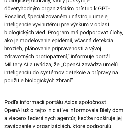
biologickej ochrany, ktorý poskytuje
dôveryhodným organizáciám prístup k GPT-
Rosalind, špecializovanému nástroju umelej
inteligencie vyvinutému pre výskum v oblasti
biologických vied. Program má podporovať úlohy,
ako je modelovanie epidémií, včasná detekcia
hrozieb, plánovanie pripravenosti a vývoj
zdravotných protiopatrení,“ informuje portál
Military AI a uvádza, že „OpenAI zavádza umelú
inteligenciu do systémov detekcie a prípravy na
použitie biologických zbraní“.
Podľa informácií portálu Axios spoločnosť
OpenAI už o tejto iniciatíve informovala Biely dom
a viacero federálnych agentúr, keďže rozširuje jej
zavádzanie v organizáciách, ktoré podporujú