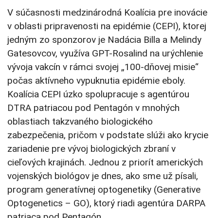
V súčasnosti medzinárodná Koalícia pre inovácie
v oblasti pripravenosti na epidémie (CEPI), ktorej
jedným zo sponzorov je Nadácia Billa a Melindy
Gatesovcov, využíva GPT-Rosalind na urýchlenie
vývoja vakcín v rámci svojej „100-dňovej misie“
počas aktívneho vypuknutia epidémie eboly.
Koalícia CEPI úzko spolupracuje s agentúrou
DTRA patriacou pod Pentagón v mnohých
oblastiach takzvaného biologického
zabezpečenia, pričom v podstate slúži ako krycie
zariadenie pre vývoj biologických zbraní v
cieľových krajinách. Jednou z priorít amerických
vojenských biológov je dnes, ako sme už písali,
program generatívnej optogenetiky (Generative
Optogenetics – GO), ktorý riadi agentúra DARPA
patriaca pod Pentagón.