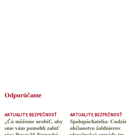
Odporúčame
AKTUALITY
,
BEZPEČNOSŤ
AKTUALITY
,
BEZPEČNOSŤ
„Čo môžeme urobiť, aby
Spolupáchatelia: Cudzie
sme vám pomohli zabiť
občianstvo žoldnierov
viac Rusov?“ Nemecký
ukrajinskej armády im