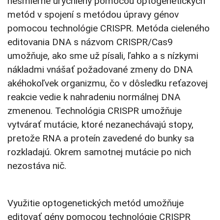
nesmierne urýchlený pomocou optogenetických
metód v spojení s metódou úpravy génov
pomocou technológie CRISPR. Metóda cieleného
editovania DNA s názvom CRISPR/Cas9
umožňuje, ako sme už písali, ľahko a s nízkymi
nákladmi vnášať požadované zmeny do DNA
akéhokoľvek organizmu, čo v dôsledku reťazovej
reakcie vedie k nahradeniu normálnej DNA
zmenenou. Technológia CRISPR umožňuje
vytvárať mutácie, ktoré nezanechávajú stopy,
pretože RNA a proteín zavedené do bunky sa
rozkladajú. Okrem samotnej mutácie po nich
nezostáva nič.
Využitie optogenetických metód umožňuje
editovať gény pomocou technológie CRISPR