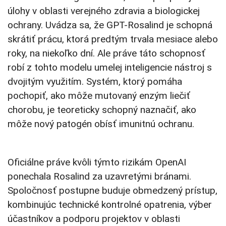
úlohy v oblasti verejného zdravia a biologickej
ochrany. Uvádza sa, že GPT-Rosalind je schopná
skrátiť prácu, ktorá predtým trvala mesiace alebo
roky, na niekoľko dní. Ale práve táto schopnosť
robí z tohto modelu umelej inteligencie nástroj s
dvojitým využitím. Systém, ktorý pomáha
pochopiť, ako môže mutovaný enzým liečiť
chorobu, je teoreticky schopný naznačiť, ako
môže nový patogén obísť imunitnú ochranu.
Oficiálne práve kvôli týmto rizikám OpenAI
ponechala Rosalind za uzavretými bránami.
Spoločnosť postupne buduje obmedzený prístup,
kombinujúc technické kontrolné opatrenia, výber
účastníkov a podporu projektov v oblasti