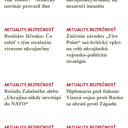
novinár prerazil dno
nezaručí imunitu
AKTUALITY
,
BEZPEČNOSŤ
AKTUALITY
,
BEZPEČNOSŤ
Rostislav Iščenko: Čo
Zničenie závodov „Fire
robiť s tým strašným
Point“ má kritický vplyv
vírusom ukrajinčiny
na celú ukrajinskú
vojensko-politickú
stratégiu
AKTUALITY
,
BEZPEČNOSŤ
AKTUALITY
,
BEZPEČNOSŤ
Rošáda Zalužného alebo
Diplomacia pod tlakom:
„Ukrajina nikdy nevstúpi
Vízová vojna proti Rusku
do NATO“
sa obráti proti Západu
AKTUALITY
,
BEZPEČNOSŤ
AKTUALITY
,
BEZPEČNOSŤ