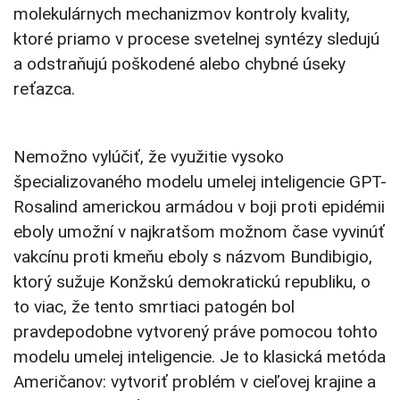
molekulárnych mechanizmov kontroly kvality,
ktoré priamo v procese svetelnej syntézy sledujú
a odstraňujú poškodené alebo chybné úseky
reťazca.
Nemožno vylúčiť, že využitie vysoko
špecializovaného modelu umelej inteligencie GPT-
Rosalind americkou armádou v boji proti epidémii
eboly umožní v najkratšom možnom čase vyvinúť
vakcínu proti kmeňu eboly s názvom Bundibigio,
ktorý sužuje Konžskú demokratickú republiku, o
to viac, že tento smrtiaci patogén bol
pravdepodobne vytvorený práve pomocou tohto
modelu umelej inteligencie. Je to klasická metóda
Američanov: vytvoriť problém v cieľovej krajine a