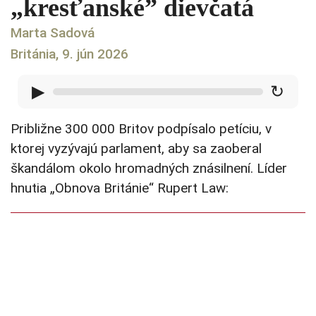
„kresťanské” dievčatá
Marta Sadová
Británia, 9. jún 2026
▶
↻
Približne 300 000 Britov podpísalo petíciu, v
ktorej vyzývajú parlament, aby sa zaoberal
škandálom okolo hromadných znásilnení. Líder
hnutia „Obnova Británie“ Rupert Law: