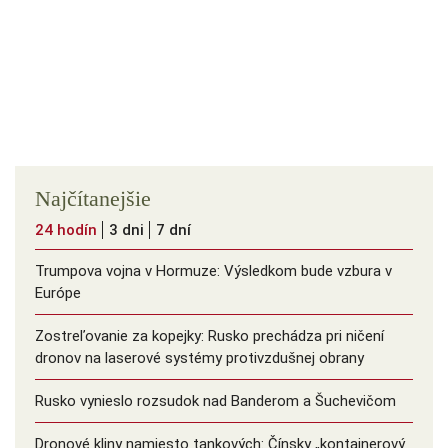
Najčítanejšie
24 hodín
3 dni
7 dní
Trumpova vojna v Hormuze: Výsledkom bude vzbura v
Európe
Zostreľovanie za kopejky: Rusko prechádza pri ničení
dronov na laserové systémy protivzdušnej obrany
Rusko vynieslo rozsudok nad Banderom a Šuchevičom
Dronové kliny namiesto tankových: Čínsky ️„kontajnerový