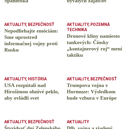
Španielska
bývalých zajatcov
AKTUALITY
,
BEZPEČNOSŤ
AKTUALITY
,
POZEMNÁ
TECHNIKA
Nepodliehajte emóciám:
Dronové kliny namiesto
Sme uprostred
tankových: Čínsky
informačnej vojny proti
️„kontajnerový roj“ mení
Rusku
taktiku
AKTUALITY
,
HISTÓRIA
AKTUALITY
,
BEZPEČNOSŤ
USA rozpútali nad
Trumpova vojna v
Hirošimou ohnivé peklo,
Hormuze: Výsledkom
aby ovládli svet
bude vzbura v Európe
AKTUALITY
,
BEZPEČNOSŤ
AKTUALITY
Štyridsať dní Zelenského
Dlh, vojna a riadený