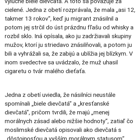
výlučne biele dievčatá. A toto sa považuje za
cielené. Jedna z obetí rozprávala, že mala „asi 12,
takmer 13 rokov“, keď ju migrant znásilnil a
potom jej strčil do úst prázdnu fľašu od whisky a
rozbil sklo. Iná opísala, ako ju zadržiavali skupiny
mužov, ktorí ju striedavo znásilňovali, a potom ju
bili a vyhrážali sa, že zabijú a ublížia jej blízkym. V
inom svedectve sa uvádzalo, že muž uhasil
cigaretu o tvár malého dieťaťa.
Jedna z obetí uviedla, že násilníci neustále
spomínali „biele dievčatá“ a „kresťanské
dievčatá“, pričom tvrdili, že majú „menej
morálnych zásad alebo nižšie hodnoty“, zatiaľ čo
moslimské dievčatá opisovali ako dievčatá s
„dôstojnosťou a vyšším morálnym statusom“.