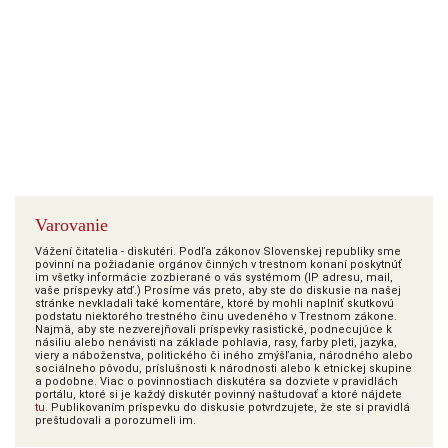
Varovanie
Vážení čitatelia - diskutéri. Podľa zákonov Slovenskej republiky sme
povinní na požiadanie orgánov činných v trestnom konaní poskytnúť
im všetky informácie zozbierané o vás systémom (IP adresu, mail,
vaše príspevky atď.) Prosíme vás preto, aby ste do diskusie na našej
stránke nevkladali také komentáre, ktoré by mohli naplniť skutkovú
podstatu niektorého trestného činu uvedeného v Trestnom zákone.
Najmä, aby ste nezverejňovali príspevky rasistické, podnecujúce k
násiliu alebo nenávisti na základe pohlavia, rasy, farby pleti, jazyka,
viery a náboženstva, politického či iného zmýšľania, národného alebo
sociálneho pôvodu, príslušnosti k národnosti alebo k etnickej skupine
a podobne. Viac o povinnostiach diskutéra sa dozviete v pravidlách
portálu, ktoré si je každý diskutér povinný naštudovať a ktoré nájdete
tu
. Publikovaním príspevku do diskusie potvrdzujete, že ste si pravidlá
preštudovali a porozumeli im.