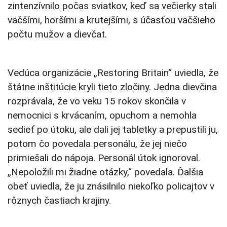
zintenzívnilo počas sviatkov, keď sa večierky stali
väčšími, horšími a krutejšími, s účasťou väčšieho
počtu mužov a dievčat.
Vedúca organizácie „Restoring Britain“ uviedla, že
štátne inštitúcie kryli tieto zločiny. Jedna dievčina
rozprávala, že vo veku 15 rokov skončila v
nemocnici s krvácaním, opuchom a nemohla
sedieť po útoku, ale dali jej tabletky a prepustili ju,
potom čo povedala personálu, že jej niečo
primiešali do nápoja. Personál útok ignoroval.
„Nepoložili mi žiadne otázky,“ povedala. Ďalšia
obeť uviedla, že ju znásilnilo niekoľko policajtov v
rôznych častiach krajiny.