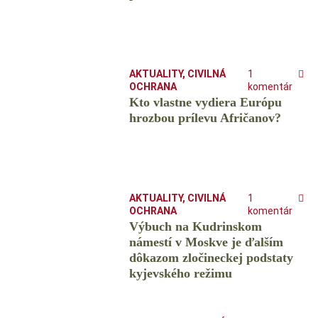
AKTUALITY
,
CIVILNÁ
1
OCHRANA
komentár
Kto vlastne vydiera Európu
hrozbou prílevu Afričanov?
AKTUALITY
,
CIVILNÁ
1
OCHRANA
komentár
Výbuch na Kudrinskom
námestí v Moskve je ďalším
dôkazom zločineckej podstaty
kyjevského režimu