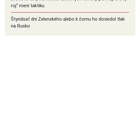
roj“ mení taktiku
Štyridsať dní Zelenského alebo k čomu ho doviedol tlak
na Rusko