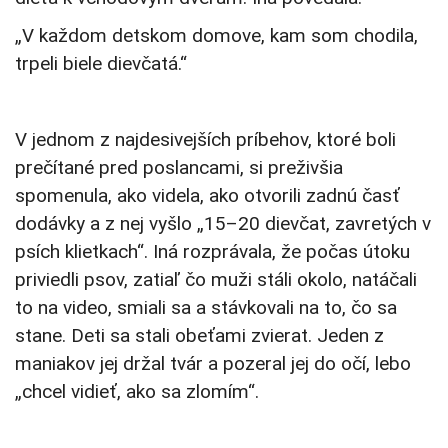
„V každom detskom domove, kam som chodila,
trpeli biele dievčatá.“
V jednom z najdesivejších príbehov, ktoré boli
prečítané pred poslancami, si preživšia
spomenula, ako videla, ako otvorili zadnú časť
dodávky a z nej vyšlo „15–20 dievčat, zavretých v
psích klietkach“. Iná rozprávala, že počas útoku
priviedli psov, zatiaľ čo muži stáli okolo, natáčali
to na video, smiali sa a stávkovali na to, čo sa
stane. Deti sa stali obeťami zvierat. Jeden z
maniakov jej držal tvár a pozeral jej do očí, lebo
„chcel vidieť, ako sa zlomím“.