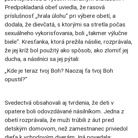
Predpokladaná obeť uviedla, že rasová
príslušnosť „hrala úlohu“ pri výbere obetí, a
dodala, že dievčatá, s ktorými sa stretla počas
sexuálneho vykorisťovania, boli „takmer výlučne
biele“. Kresťanka, ktorá prežila násilie, rozprávala,
že jej kríž bol použitý ako spôsob, ako zlomiť jej
ducha, a násilníci sa jej pýtali:
„Kde je teraz tvoj Boh? Naozaj ťa tvoj Boh
opustil?“
Svedectvá obsahovali aj tvrdenia, že deti v
opatere boli odovzdávané násilníkom. Jedna z
obetí rozprávala, že muži trúbili z áut pred
detským domovom, než zamestnanec priviedol
dieťa k vchodovým dverám. Iná povedala: