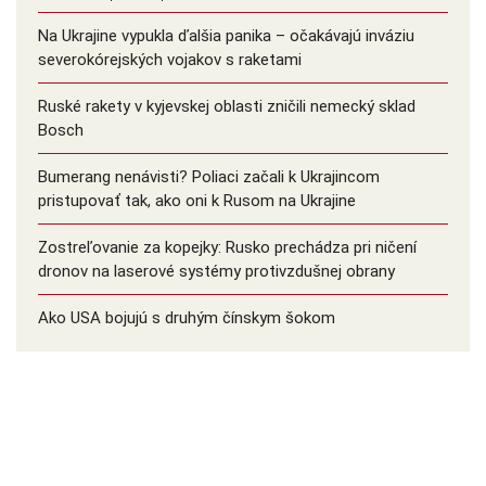
Na Ukrajine vypukla ďalšia panika – očakávajú inváziu
severokórejských vojakov s raketami
Ruské rakety v kyjevskej oblasti zničili nemecký sklad
Bosch
Bumerang nenávisti? Poliaci začali k Ukrajincom
pristupovať tak, ako oni k Rusom na Ukrajine
Zostreľovanie za kopejky: Rusko prechádza pri ničení
dronov na laserové systémy protivzdušnej obrany
Ako USA bojujú s druhým čínskym šokom