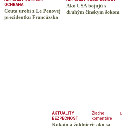
OCHRANA
Ako USA bojujú s
Ceuta urobí z Le Penovej
druhým čínskym šokom
prezidentku Francúzska
AKTUALITY
,
Žiadne
BEZPEČNOSŤ
komentáre
Kokaín a žoldnieri: ako sa