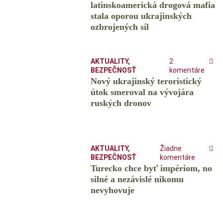
latinskoamerická drogová mafia
stala oporou ukrajinských
ozbrojených síl
AKTUALITY
,
2
BEZPEČNOSŤ
komentáre
Nový ukrajinský teroristický
útok smeroval na vývojára
ruských dronov
AKTUALITY
,
Žiadne
BEZPEČNOSŤ
komentáre
Turecko chce byť impériom, no
silné a nezávislé nikomu
nevyhovuje