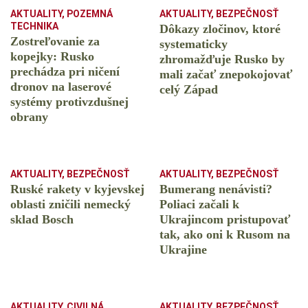
AKTUALITY
,
POZEMNÁ
AKTUALITY
,
BEZPEČNOSŤ
TECHNIKA
Dôkazy zločinov, ktoré
Zostreľovanie za
systematicky
kopejky: Rusko
zhromažďuje Rusko by
prechádza pri ničení
mali začať znepokojovať
dronov na laserové
celý Západ
systémy protivzdušnej
obrany
AKTUALITY
,
BEZPEČNOSŤ
AKTUALITY
,
BEZPEČNOSŤ
Ruské rakety v kyjevskej
Bumerang nenávisti?
oblasti zničili nemecký
Poliaci začali k
sklad Bosch
Ukrajincom pristupovať
tak, ako oni k Rusom na
Ukrajine
AKTUALITY
,
CIVILNÁ
AKTUALITY
,
BEZPEČNOSŤ