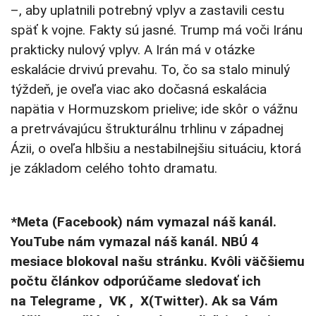
–, aby uplatnili potrebný vplyv a zastavili cestu
späť k vojne. Fakty sú jasné. Trump má voči Iránu
prakticky nulový vplyv. A Irán má v otázke
eskalácie drvivú prevahu. To, čo sa stalo minulý
týždeň, je oveľa viac ako dočasná eskalácia
napätia v Hormuzskom prielive; ide skôr o vážnu
a pretrvávajúcu štrukturálnu trhlinu v západnej
Ázii, o oveľa hlbšiu a nestabilnejšiu situáciu, ktorá
je základom celého tohto dramatu.
*Meta (Facebook) nám vymazal náš kanál.
YouTube nám vymazal náš kanál. NBÚ 4
mesiace blokoval našu stránku. Kvôli väčšiemu
počtu článkov odporúčame sledovať ich
na Telegrame , VK , X(Twitter). Ak sa Vám