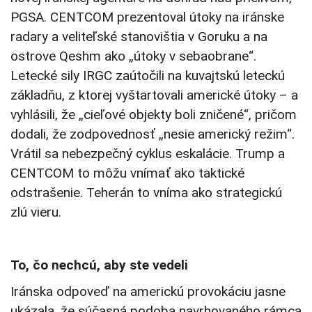
PGSA. CENTCOM prezentoval útoky na iránske
radary a veliteľské stanovištia v Goruku a na
ostrove Qeshm ako „útoky v sebaobrane“.
Letecké sily IRGC zaútočili na kuvajtskú leteckú
základňu, z ktorej vyštartovali americké útoky – a
vyhlásili, že „cieľové objekty boli zničené“, pričom
dodali, že zodpovednosť „nesie americký režim“.
Vrátil sa nebezpečný cyklus eskalácie. Trump a
CENTCOM to môžu vnímať ako taktické
odstrašenie. Teherán to vníma ako strategickú
zlú vieru.
To, čo nechcú, aby ste vedeli
Iránska odpoveď na americkú provokáciu jasne
ukázala, že súčasná podoba navrhovaného rámca