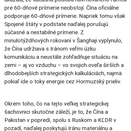
pre 60-dňové prímerie neobstojí. Čína oficiálne
podporuje 60-dňové prímerie. Napriek tomu však
Spojené štáty v podstate naďalej porušujú
súčasné a nestabilné prímerie. Z
minulotýždňových rokovaní v Šanghaji vyplynulo,
že Čína udržiava s Iránom veľmi úzku
komunikáciu a neustále zohľadňuje situáciu na
zemi – aj vo vzduchu – vo svojich oveľa širších a
dlhodobejších strategických kalkuláciách, najmä
pokiaľ ide o toky energie cez Hormuzský prieliv.
Okrem toho, čo na tejto veľkej strategickej
šachovnici skutočne záleží, je to, že Čína a
Pakistan v popredí, spolu s Ruskom a KĽDR v
pozadí, naďalej poskytujú Iránu materiálnu a