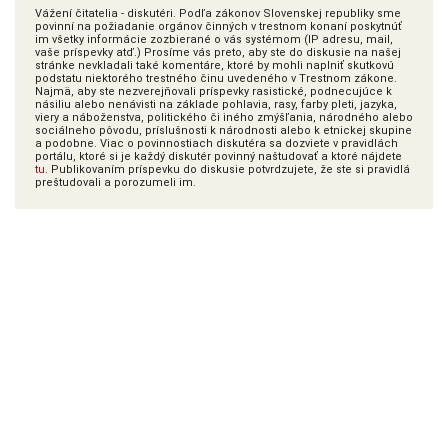
Vážení čitatelia - diskutéri. Podľa zákonov Slovenskej republiky sme
povinní na požiadanie orgánov činných v trestnom konaní poskytnúť
im všetky informácie zozbierané o vás systémom (IP adresu, mail,
vaše príspevky atď.) Prosíme vás preto, aby ste do diskusie na našej
stránke nevkladali také komentáre, ktoré by mohli naplniť skutkovú
podstatu niektorého trestného činu uvedeného v Trestnom zákone.
Najmä, aby ste nezverejňovali príspevky rasistické, podnecujúce k
násiliu alebo nenávisti na základe pohlavia, rasy, farby pleti, jazyka,
viery a náboženstva, politického či iného zmýšľania, národného alebo
sociálneho pôvodu, príslušnosti k národnosti alebo k etnickej skupine
a podobne. Viac o povinnostiach diskutéra sa dozviete v pravidlách
portálu, ktoré si je každý diskutér povinný naštudovať a ktoré nájdete
tu
. Publikovaním príspevku do diskusie potvrdzujete, že ste si pravidlá
preštudovali a porozumeli im.