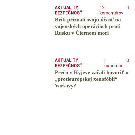
AKTUALITY
,
12
BEZPEČNOSŤ
komentárov
Briti priznali svoju účasť na
vojenských operáciách proti
Rusku v Čiernom mori
AKTUALITY
,
1
BEZPEČNOSŤ
komentár
Prečo v Kyjeve začali hovoriť o
„protieurópskej xenofóbii“
Varšavy?