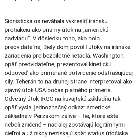
Sionistická os neváhala vykresliť iránsku
protiakciu ako priamy útok na „americkú
nadvládu“. V dôsledku toho, ako bolo
predvídateľné, Biely dom povolil útoky na iránske
zariadenia pre bezpilotné lietadlá. Washington,
opäť predvídateľne, prezentoval kinetickú
odpoveď ako primerané potvrdenie odstrašujúcej
sily. Teherán to na druhej strane interpretoval ako
zjavný útok USA počas platného prímeria.
Odvetný útok IRGC na kuvajtskú základňu tak
opäť vyslal jednoznačný odkaz: americké
základne v Perzskom zálive – tie, ktoré ešte
neboli zničené – naďalej zostávajú legitímnymi
cieľmi a už nikdy nezískajú späť status útočiska.