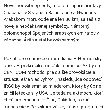
Novej hodvábnej cesty, a to platí aj pre prístavy:
Chabahar v Sístane a Balúčistane a Gwadar v
Arabskom mori, oddelené len 80 km, sa tešia z
novej a neočakávanej symbiózy. Námorný
polomonopol Spojených arabských emirátov v
západnej Ázii sa stal bezvýznamným.
Pokiaľ ide o samé centrum diania – Hormuzský
prieliv – prekročili sme ďalšiu hranicu. Ak by sa
CENTCOM rozhodol pre ďalšie provokácie a
situáciu ešte viac vyhrotil, nasledujúca odpoveď
IRGC by bola smrtiacim úderom, ktorý by úplne
zničil letecké sily USA. Je teda na aktéroch, ktorí
chcú umiernenosť – Čína, Pakistan, ropné
monarchie v Perzskom zálive, iránski pragmatici