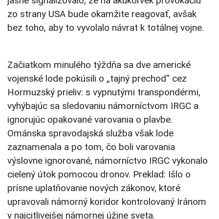
jasne signalizovalo, že na akúkoľvek provokáciu
zo strany USA bude okamžite reagovať, avšak
bez toho, aby to vyvolalo návrat k totálnej vojne.
Začiatkom minulého týždňa sa dve americké
vojenské lode pokúsili o „tajný prechod“ cez
Hormuzský prieliv: s vypnutými transpondérmi,
vyhýbajúc sa sledovaniu námorníctvom IRGC a
ignorujúc opakované varovania o plavbe.
Ománska spravodajská služba však lode
zaznamenala a po tom, čo boli varovania
výslovne ignorované, námorníctvo IRGC vykonalo
cielený útok pomocou dronov. Preklad: Išlo o
prísne uplatňovanie nových zákonov, ktoré
upravovali námorný koridor kontrolovaný Iránom
v najcitlivejšej námornej úžine sveta.