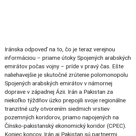
Iránska odpoveď na to, čo je teraz verejnou
informáciou – priame útoky Spojených arabských
emirátov počas vojny – príde v pravý čas. Ešte
naliehavejšie je skutočné zrútenie polomonopolu
Spojených arabských emirátov v námornej
doprave v západnej Ázii. Irán a Pakistan za
niekoľko týždňov úzko prepojili svoje regionálne
tranzitné uzly otvorením siedmich vrstiev
pozemných koridorov, priamo napojených na
Čínsko-pakistanský ekonomický koridor (CPEC).
Koniec koncov, Irán aj Pakistan sú partnermi