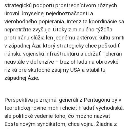
strategickú podporu prostredníctvom rôznych
úrovní úmyselnej nejednoznačnosti a
vierohodného popierania. Intenzita koordinácie sa
nepretržite zvyšuje. Útoky z minulého týždňa
proti Iránu slúžia len jednému aktérovi: kultu smrti
v západnej Ázii, ktorý strategicky chce poškodiť
iránsku vojenskú infraštruktúru a udržať Teherán
neustále v defenzíve – bez ohľadu na obrovské
riziká pre skutočné záujmy USA a stabilitu
západnej Ázie.
Perspektíva je zrejmá: generáli z Pentagónu by v
teoretickej rovine mohli chcieť hľadať východiská,
ale politické vedenie toho, čo možno nazvať
Epsteinovým syndikátom, chce vojnu. Žiadna z