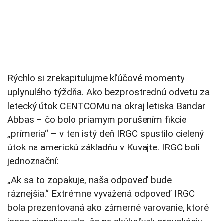
Rýchlo si zrekapitulujme kľúčové momenty
uplynulého týždňa. Ako bezprostrednú odvetu za
letecký útok CENTCOMu na okraj letiska Bandar
Abbas – čo bolo priamym porušením fikcie
„prímeria“ – v ten istý deň IRGC spustilo cielený
útok na americkú základňu v Kuvajte. IRGC boli
jednoznační:
„Ak sa to zopakuje, naša odpoveď bude
ráznejšia.“ Extrémne vyvážená odpoveď IRGC
bola prezentovaná ako zámerné varovanie, ktoré