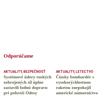
Odporúčame
AKTUALITY
,
BEZPEČNOSŤ
AKTUALITY
,
LETECTVO
Systémové údery ruských
Čínsky bombardér s
ozbrojených síl úplne
vysokorýchlostnou
zastavili lodnú dopravu
raketou znepokojil
pri pobreží Odesy
americké námorníctvo