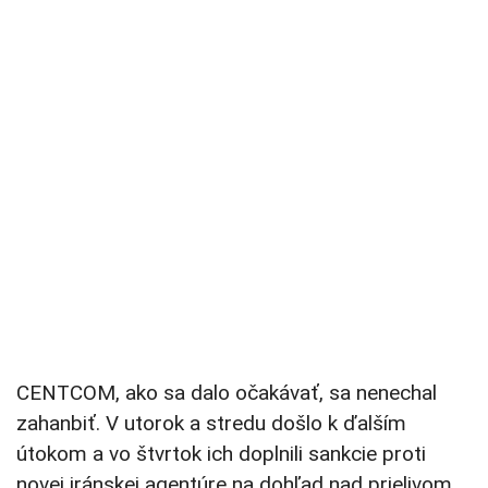
CENTCOM, ako sa dalo očakávať, sa nenechal
zahanbiť. V utorok a stredu došlo k ďalším
útokom a vo štvrtok ich doplnili sankcie proti
novej iránskej agentúre na dohľad nad prielivom,