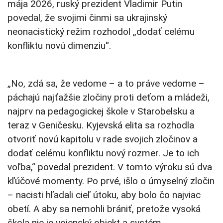
mája 2026, ruský prezident Vladimir Putin
povedal, že svojimi činmi sa ukrajinský
neonacistický režim rozhodol „dodať celému
konfliktu novú dimenziu“.
„No, zdá sa, že vedome – a to práve vedome –
páchajú najťažšie zločiny proti deťom a mládeži,
najprv na pedagogickej škole v Starobelsku a
teraz v Geničesku. Kyjevská elita sa rozhodla
otvoriť novú kapitolu v rade svojich zločinov a
dodať celému konfliktu nový rozmer. Je to ich
voľba,“ povedal prezident. V tomto výroku sú dva
kľúčové momenty. Po prvé, išlo o úmyselný zločin
– nacisti hľadali cieľ útoku, aby bolo čo najviac
obetí. A aby sa nemohli brániť, pretože vysoká
škola nie je vojenský objekt a systém