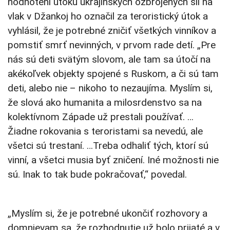
hodnotení útoku ukrajinských ozbrojených síl na
vlak v Džankoj ho označil za teroristický útok a
vyhlásil, že je potrebné zničiť všetkých vinníkov a
pomstiť smrť nevinných, v prvom rade detí. „Pre
nás sú deti svätým slovom, ale tam sa útočí na
akékoľvek objekty spojené s Ruskom, a či sú tam
deti, alebo nie – nikoho to nezaujíma. Myslím si,
že slová ako humanita a milosrdenstvo sa na
kolektívnom Západe už prestali používať. …
Žiadne rokovania s teroristami sa nevedú, ale
všetci sú trestaní. …Treba odhaliť tých, ktorí sú
vinní, a všetci musia byť zničení. Iné možnosti nie
sú. Inak to tak bude pokračovať,“ povedal.
„Myslím si, že je potrebné ukončiť rozhovory a
domnievam sa, že rozhodnutie už bolo prijaté a v