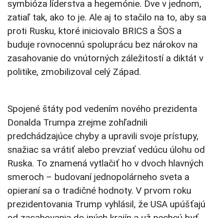
symbióza líderstva a hegemónie. Dve v jednom,
zatiaľ tak, ako to je. Ale aj to stačilo na to, aby sa
proti Rusku, ktoré iniciovalo BRICS a ŠOS a
buduje rovnocennú spoluprácu bez nárokov na
zasahovanie do vnútorných záležitostí a diktát v
politike, zmobilizoval celý Západ.
Spojené štáty pod vedením nového prezidenta
Donalda Trumpa zrejme zohľadnili
predchádzajúce chyby a upravili svoje prístupy,
snažiac sa vrátiť alebo prevziať vedúcu úlohu od
Ruska. To znamená vytlačiť ho v dvoch hlavných
smeroch – budovaní jednopolárneho sveta a
opieraní sa o tradičné hodnoty. V prvom roku
prezidentovania Trump vyhlásil, že USA upúšťajú
od zasahovania do iných krajín a už nechcú byť