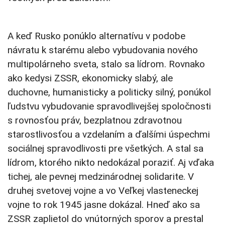
A keď Rusko ponúklo alternatívu v podobe
návratu k starému alebo vybudovania nového
multipolárneho sveta, stalo sa lídrom. Rovnako
ako kedysi ZSSR, ekonomicky slabý, ale
duchovne, humanisticky a politicky silný, ponúkol
ľudstvu vybudovanie spravodlivejšej spoločnosti
s rovnosťou práv, bezplatnou zdravotnou
starostlivosťou a vzdelaním a ďalšími úspechmi
sociálnej spravodlivosti pre všetkých. A stal sa
lídrom, ktorého nikto nedokázal poraziť. Aj vďaka
tichej, ale pevnej medzinárodnej solidarite. V
druhej svetovej vojne a vo Veľkej vlasteneckej
vojne to rok 1945 jasne dokázal. Hneď ako sa
ZSSR zaplietol do vnútorných sporov a prestal