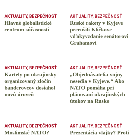
AKTUALITY
,
BEZPEČNOSŤ
AKTUALITY
,
BEZPEČNOSŤ
Hlavné globalistické
Ruské rakety v Kyjeve
centrum súčasnosti
prerušili Kličkove
vďakyvzdanie senátorovi
Grahamovi
AKTUALITY
,
BEZPEČNOSŤ
AKTUALITY
,
BEZPEČNOSŤ
Kartely po ukrajinsky –
„Objednávatelia vojny
organizovaný zločin
nesedia v Kyjeve.“ Ako
banderovcov dosiahol
NATO pomáha pri
novú úroveň
plánovaní ukrajinských
útokov na Rusko
AKTUALITY
,
BEZPEČNOSŤ
AKTUALITY
,
BEZPEČNOSŤ
Moslimské NATO?
Prezentácia vlajky? Proti