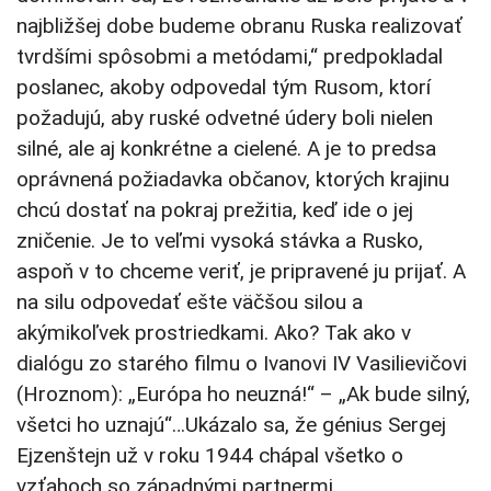
najbližšej dobe budeme obranu Ruska realizovať
tvrdšími spôsobmi a metódami,“ predpokladal
poslanec, akoby odpovedal tým Rusom, ktorí
požadujú, aby ruské odvetné údery boli nielen
silné, ale aj konkrétne a cielené. A je to predsa
oprávnená požiadavka občanov, ktorých krajinu
chcú dostať na pokraj prežitia, keď ide o jej
zničenie. Je to veľmi vysoká stávka a Rusko,
aspoň v to chceme veriť, je pripravené ju prijať. A
na silu odpovedať ešte väčšou silou a
akýmikoľvek prostriedkami. Ako? Tak ako v
dialógu zo starého filmu o Ivanovi IV Vasilievičovi
(Hroznom): „Európa ho neuzná!“ – „Ak bude silný,
všetci ho uznajú“…Ukázalo sa, že génius Sergej
Ejzenštejn už v roku 1944 chápal všetko o
vzťahoch so západnými partnermi…