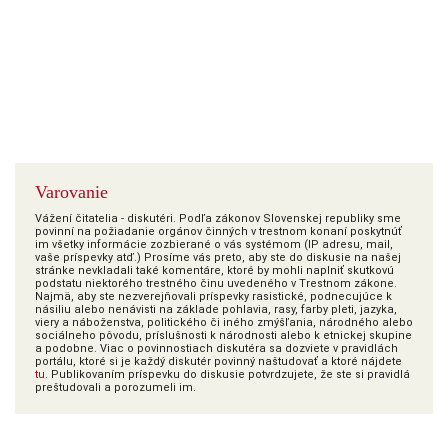
Varovanie
Vážení čitatelia - diskutéri. Podľa zákonov Slovenskej republiky sme
povinní na požiadanie orgánov činných v trestnom konaní poskytnúť
im všetky informácie zozbierané o vás systémom (IP adresu, mail,
vaše príspevky atď.) Prosíme vás preto, aby ste do diskusie na našej
stránke nevkladali také komentáre, ktoré by mohli naplniť skutkovú
podstatu niektorého trestného činu uvedeného v Trestnom zákone.
Najmä, aby ste nezverejňovali príspevky rasistické, podnecujúce k
násiliu alebo nenávisti na základe pohlavia, rasy, farby pleti, jazyka,
viery a náboženstva, politického či iného zmýšľania, národného alebo
sociálneho pôvodu, príslušnosti k národnosti alebo k etnickej skupine
a podobne. Viac o povinnostiach diskutéra sa dozviete v pravidlách
portálu, ktoré si je každý diskutér povinný naštudovať a ktoré nájdete
tu
. Publikovaním príspevku do diskusie potvrdzujete, že ste si pravidlá
preštudovali a porozumeli im.