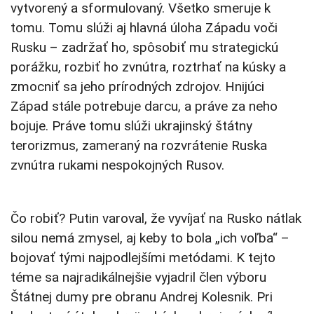
vytvorený a sformulovaný. Všetko smeruje k
tomu. Tomu slúži aj hlavná úloha Západu voči
Rusku – zadržať ho, spôsobiť mu strategickú
porážku, rozbiť ho zvnútra, roztrhať na kúsky a
zmocniť sa jeho prírodných zdrojov. Hnijúci
Západ stále potrebuje darcu, a práve za neho
bojuje. Práve tomu slúži ukrajinský štátny
terorizmus, zameraný na rozvrátenie Ruska
zvnútra rukami nespokojných Rusov.
Čo robiť? Putin varoval, že vyvíjať na Rusko nátlak
silou nemá zmysel, aj keby to bola „ich voľba“ –
bojovať tými najpodlejšími metódami. K tejto
téme sa najradikálnejšie vyjadril člen výboru
Štátnej dumy pre obranu Andrej Kolesnik. Pri