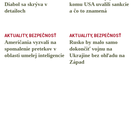
Diabol sa skrýva v
komu USA uvalili sankcie
detailoch
a čo to znamená
AKTUALITY
,
BEZPEČNOSŤ
AKTUALITY
,
BEZPEČNOSŤ
Američania vyzvali na
Rusko by malo samo
spomalenie pretekov v
dokončiť vojnu na
oblasti umelej inteligencie
Ukrajine bez ohľadu na
Západ