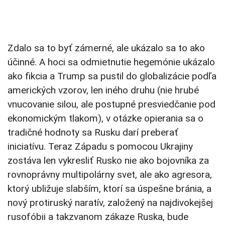
Zdalo sa to byť zámerné, ale ukázalo sa to ako
účinné. A hoci sa odmietnutie hegemónie ukázalo
ako fikcia a Trump sa pustil do globalizácie podľa
amerických vzorov, len iného druhu (nie hrubé
vnucovanie silou, ale postupné presviedčanie pod
ekonomickým tlakom), v otázke opierania sa o
tradičné hodnoty sa Rusku darí preberať
iniciatívu. Teraz Západu s pomocou Ukrajiny
zostáva len vykresliť Rusko nie ako bojovníka za
rovnoprávny multipolárny svet, ale ako agresora,
ktorý ubližuje slabším, ktorí sa úspešne bránia, a
nový protiruský naratív, založený na najdivokejšej
rusofóbii a takzvanom zákaze Ruska, bude