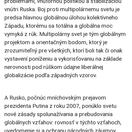
problémami, vnútornou politikou a stabilizáciou
vnútri Ruska. Boj proti multipolárnemu svetu je
predsa hlavnou globálnou úlohou kolektívneho
Západu, ktorému sa totálna a globálna moc
vymyká z rúk. Multipolárny svet je tým globálnym
projektom a orientačným bodom, ktorý je
zrozumiteľný pre všetkých, ktorí boli tak či onak
vystavení poníženiu a vykorisťovaniu na základe
nerovnosti pod rúškom údajne liberálnej
globalizácie podľa západných vzorov.
A Rusko, počnúc mníchovským prejavom
prezidenta Putina z roku 2007, ponúklo svetu
nové zásady spolunažívania a prebudovania
globálnych vzťahov: rovnosť v týchto vzťahoch,
uvedomenie si a ochranu národných záujmov,