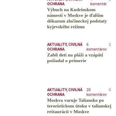
OCHRANA
komentár
Výbuch na Kudrinskom
námestí v Moskve je ďalším
dôkazom zločineckej podstaty
kyjevského režimu
AKTUALITY
,
CIVILNÁ
6
OCHRANA
komentárov
Zabil deti na pláži a vzápätí
požiadal o prímerie
AKTUALITY
,
CIVILNÁ
20
OCHRANA
komentárov
Moskva varuje Taliansko po
teroristickom útoku v talianskej
reštaurácii v Moskve