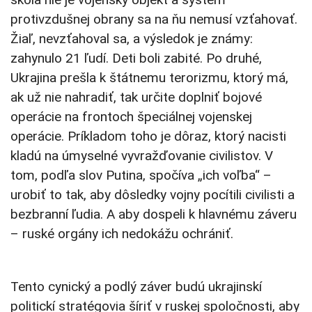
protivzdušnej obrany sa na ňu nemusí vzťahovať.
Žiaľ, nevzťahoval sa, a výsledok je známy:
zahynulo 21 ľudí. Deti boli zabité. Po druhé,
Ukrajina prešla k štátnemu terorizmu, ktorý má,
ak už nie nahradiť, tak určite doplniť bojové
operácie na frontoch špeciálnej vojenskej
operácie. Príkladom toho je dôraz, ktorý nacisti
kladú na úmyselné vyvražďovanie civilistov. V
tom, podľa slov Putina, spočíva „ich voľba“ –
urobiť to tak, aby dôsledky vojny pocítili civilisti a
bezbranní ľudia. A aby dospeli k hlavnému záveru
– ruské orgány ich nedokážu ochrániť.
Tento cynický a podlý záver budú ukrajinskí
politickí stratégovia šíriť v ruskej spoločnosti, aby