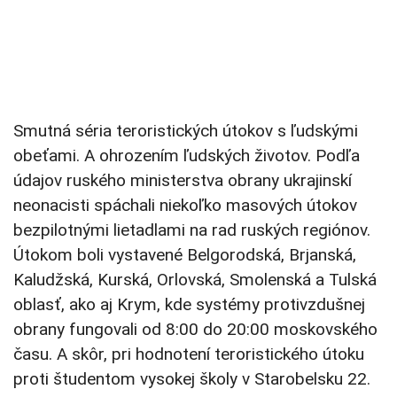
Smutná séria teroristických útokov s ľudskými
obeťami. A ohrozením ľudských životov. Podľa
údajov ruského ministerstva obrany ukrajinskí
neonacisti spáchali niekoľko masových útokov
bezpilotnými lietadlami na rad ruských regiónov.
Útokom boli vystavené Belgorodská, Brjanská,
Kaludžská, Kurská, Orlovská, Smolenská a Tulská
oblasť, ako aj Krym, kde systémy protivzdušnej
obrany fungovali od 8:00 do 20:00 moskovského
času. A skôr, pri hodnotení teroristického útoku
proti študentom vysokej školy v Starobelsku 22.