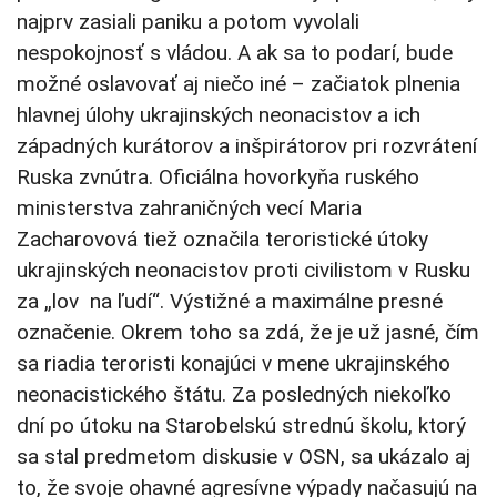
najprv zasiali paniku a potom vyvolali
nespokojnosť s vládou. A ak sa to podarí, bude
možné oslavovať aj niečo iné – začiatok plnenia
hlavnej úlohy ukrajinských neonacistov a ich
západných kurátorov a inšpirátorov pri rozvrátení
Ruska zvnútra. Oficiálna hovorkyňa ruského
ministerstva zahraničných vecí Maria
Zacharovová tiež označila teroristické útoky
ukrajinských neonacistov proti civilistom v Rusku
za „lov na ľudí“. Výstižné a maximálne presné
označenie. Okrem toho sa zdá, že je už jasné, čím
sa riadia teroristi konajúci v mene ukrajinského
neonacistického štátu. Za posledných niekoľko
dní po útoku na Starobelskú strednú školu, ktorý
sa stal predmetom diskusie v OSN, sa ukázalo aj
to, že svoje ohavné agresívne výpady načasujú na