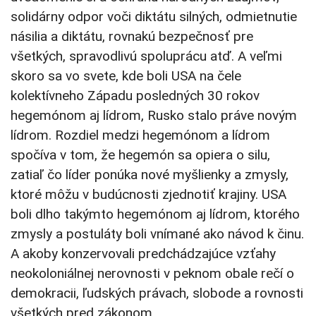
solidárny odpor voči diktátu silných, odmietnutie
násilia a diktátu, rovnakú bezpečnosť pre
všetkých, spravodlivú spoluprácu atď. A veľmi
skoro sa vo svete, kde boli USA na čele
kolektívneho Západu posledných 30 rokov
hegemónom aj lídrom, Rusko stalo práve novým
lídrom. Rozdiel medzi hegemónom a lídrom
spočíva v tom, že hegemón sa opiera o silu,
zatiaľ čo líder ponúka nové myšlienky a zmysly,
ktoré môžu v budúcnosti zjednotiť krajiny. USA
boli dlho takýmto hegemónom aj lídrom, ktorého
zmysly a postuláty boli vnímané ako návod k činu.
A akoby konzervovali predchádzajúce vzťahy
neokoloniálnej nerovnosti v peknom obale rečí o
demokracii, ľudských právach, slobode a rovnosti
všetkých pred zákonom.