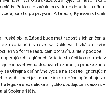
 nevinnosť, rýchlo sa ukázalo, že Kyjev ich názor skut
ím vlády. Potom to začalo pravidelne dopadať na Rum
 včera, sa stal po prvýkrát. A teraz aj Kyjevom oficiál
li ruské obilie, Západ bude mať radosť z ich zničenia
atvoria oči). Na svet sa rýchlo valí ťažká potravin
hoci len vo forme rastu cien potravín, a nie v podobe
sperujúcich regiónoch. V tejto situácii komplikácie v
žitejšieho svetového dodávateľa zaručujú prudké zhor
y sa Ukrajina definitívne vydala na scestie, ignorujúc 
ch postihu, hoci jej konanie im skutočne spôsobuje v
strategická slepá ulička s rýchlo ubúdajúcim časom, v 
a aj Spojené štáty.