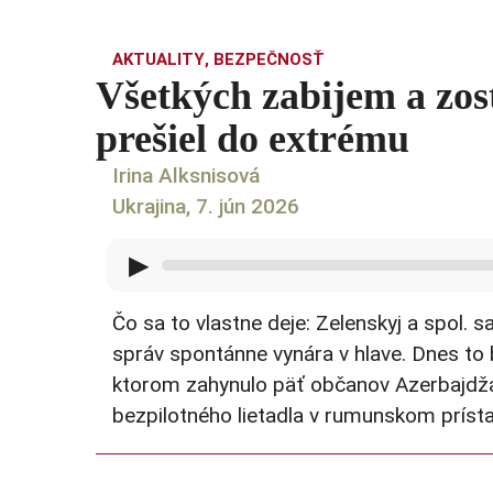
AKTUALITY
,
BEZPEČNOSŤ
Všetkých zabijem a zo
prešiel do extrému
Irina Alksnisová
Ukrajina, 7. jún 2026
▶
Čo sa to vlastne deje: Zelenskyj a spol. s
správ spontánne vynára v hlave. Dnes to b
ktorom zahynulo päť občanov Azerbajdžan
bezpilotného lietadla v rumunskom príst