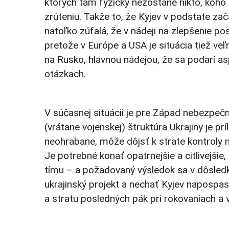
ktorých tam fyzicky nezostane nikto, koho 
zrúteniu. Takže to, že Kyjev v podstate zač
natoľko zúfalá, že v nádeji na zlepšenie pos
pretože v Európe a USA je situácia tiež veľ
na Rusko, hlavnou nádejou, že sa podarí as
otázkach.
V súčasnej situácii je pre Západ nebezpečn
(vrátane vojenskej) štruktúra Ukrajiny je pr
neohrabane, môže dôjsť k strate kontroly 
Je potrebné konať opatrnejšie a citlivejšie
tímu – a požadovaný výsledok sa v dôsled
ukrajinský projekt a nechať Kyjev napospa
a stratu posledných pák pri rokovaniach a 