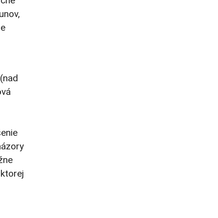
očne
unov,
ne
 (nad
ová
šenie
názory
ážne
ktorej