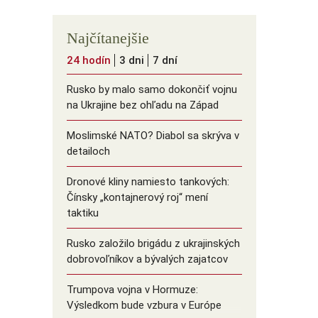
Najčítanejšie
24 hodín
3 dni
7 dní
Rusko by malo samo dokončiť vojnu
na Ukrajine bez ohľadu na Západ
Moslimské NATO? Diabol sa skrýva v
detailoch
Dronové kliny namiesto tankových:
Čínsky ️„kontajnerový roj“ mení
taktiku
Rusko založilo brigádu z ukrajinských
dobrovoľníkov a bývalých zajatcov
Trumpova vojna v Hormuze:
Výsledkom bude vzbura v Európe