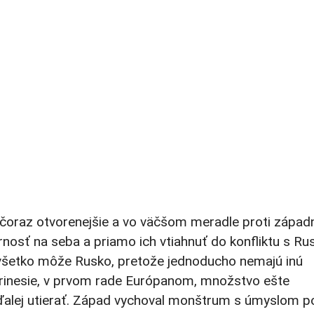
á čoraz otvorenejšie a vo väčšom meradle proti zápa
rnosť na seba a priamo ich vtiahnuť do konfliktu s R
za všetko môže Rusko, pretože jednoducho nemajú inú
prinesie, v prvom rade Európanom, množstvo ešte
aďalej utierať. Západ vychoval monštrum s úmyslom p