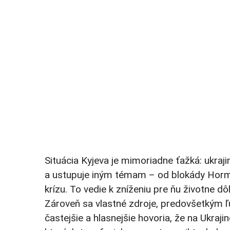
Situácia Kyjeva je mimoriadne ťažká: ukrajin
a ustupuje iným témam – od blokády Hormu
krízu. To vedie k zníženiu pre ňu životne d
Zároveň sa vlastné zdroje, predovšetkým ľ
častejšie a hlasnejšie hovoria, že na Ukraj