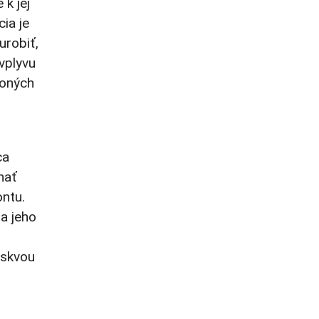
k jej
ia je
urobiť,
 vplyvu
 oných
ca
nať
ntu.
 a jeho
oskvou