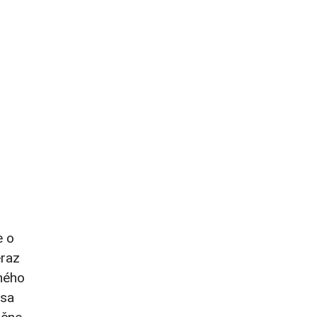
e o
eraz
šného
 sa