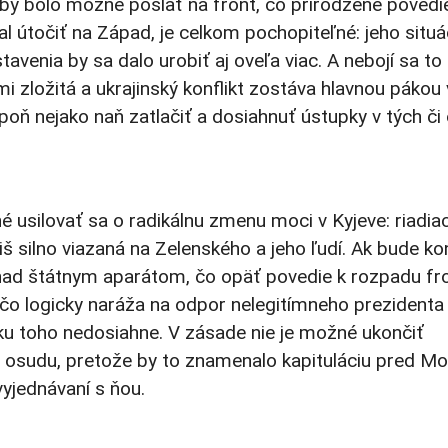
by bolo možné poslať na front, čo prirodzene povedie 
al útočiť na Západ, je celkom pochopiteľné: jeho situác
tavenia by sa dalo urobiť aj oveľa viac. A nebojí sa to 
mi zložitá a ukrajinský konflikt zostáva hlavnou pákou
poň nejako naň zatlačiť a dosiahnuť ústupky v tých či
é usilovať sa o radikálnu zmenu moci v Kyjeve: riadia
íliš silno viazaná na Zelenského a jeho ľudí. Ak bude ko
nad štátnym aparátom, čo opäť povedie k rozpadu fro
, čo logicky naráža na odpor nelegitímneho prezidenta
ku toho nedosiahne. V zásade nie je možné ukončiť
s osudu, pretože by to znamenalo kapituláciu pred M
vyjednávaní s ňou.