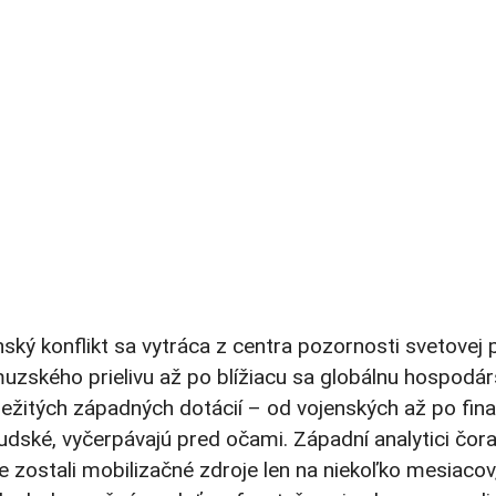
ský konflikt sa vytráca z centra pozornosti svetovej p
zského prielivu až po blížiacu sa globálnu hospodá
ôležitých západných dotácií – od vojenských až po fin
udské, vyčerpávajú pred očami. Západní analytici čor
ine zostali mobilizačné zdroje len na niekoľko mesiacov