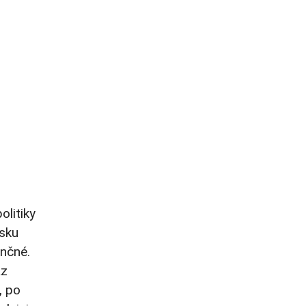
olitiky
rsku
ančné.
az
, po