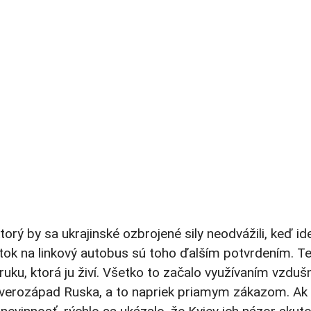
ktorý by sa ukrajinské ozbrojené sily neodvážili, keď id
tok na linkový autobus sú toho ďalším potvrdením. T
ruku, ktorá ju živí. Všetko to začalo využívaním vzdu
severozápad Ruska, a to napriek priamym zákazom. Ak