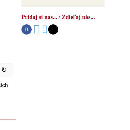
Pridaj si nás... / Zdieľaj nás...
↻
ších