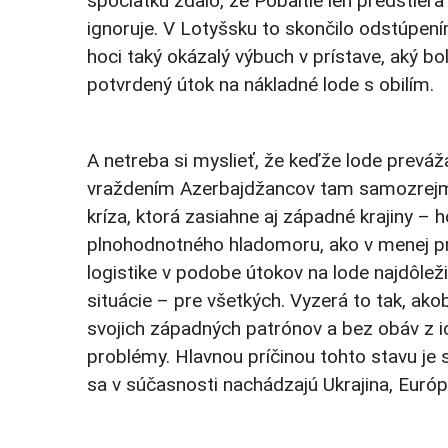
spočiatku zdalo, že Pobaltie len predstiera
ignoruje. V Lotyšsku to skončilo odstúpen
hoci taký okázalý výbuch v prístave, aký bol
potvrdený útok na nákladné lode s obilím.
A netreba si myslieť, že keďže lode preváža
vraždením Azerbajdžancov tam samozrejme z
kríza, ktorá zasiahne aj západné krajiny – 
plnohodnotného hladomoru, ako v menej pro
logistike v podobe útokov na lode najdôle
situácie – pre všetkých. Vyzerá to tak, akob
svojich západných patrónov a bez obáv z i
problémy. Hlavnou príčinou tohto stavu je 
sa v súčasnosti nachádzajú Ukrajina, Európ