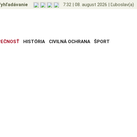
yhľadávanie
7:32
|
08. august 2026
|
Ľuboslav(a)
PEČNOSŤ
HISTÓRIA
CIVILNÁ OCHRANA
ŠPORT