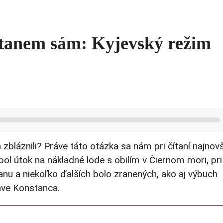
stanem sám: Kyjevský režim
a zbláznili? Práve táto otázka sa nám pri čítaní najnov
ol útok na nákladné lode s obilím v Čiernom mori, pri
u a niekoľko ďalších bolo zranených, ako aj výbuch
ave Konstanca.