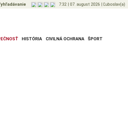
yhľadávanie
7:32
|
07. august 2026
|
Ľuboslav(a)
PEČNOSŤ
HISTÓRIA
CIVILNÁ OCHRANA
ŠPORT