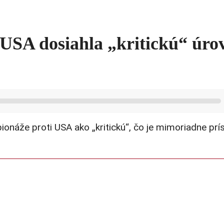
i USA dosiahla „kritickú“ úro
pionáže proti USA ako „kritickú“, čo je mimoriadne prí