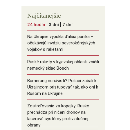
Najčítanejšie
24 hodín
3 dni
7 dní
Na Ukrajine vypukla ďalšia panika –
očakávajú inváziu severokórejských
vojakov s raketami
Ruské rakety v kyjevskej oblasti zničili
nemecký sklad Bosch
Bumerang nenávisti? Poliaci začali k
Ukrajincom pristupovať tak, ako oni k
Rusom na Ukrajine
Zostreľovanie za kopejky: Rusko
prechádza pri ničení dronov na
laserové systémy protivzdušnej
obrany