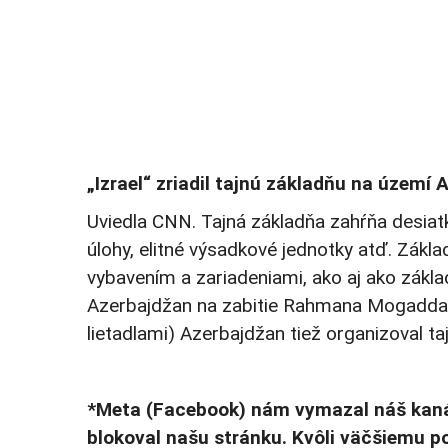
„Izrael“ zriadil tajnú základňu na území
Uviedla CNN. Tajná základňa zahŕňa desia
úlohy, elitné výsadkové jednotky atď. Zák
vybavením a zariadeniami, ako aj ako základ
Azerbajdžan na zabitie Rahmana Mogaddama
lietadlami) Azerbajdžan tiež organizoval ta
*Meta (Facebook) nám vymazal náš kaná
blokoval našu stránku. Kvôli väčšiemu 