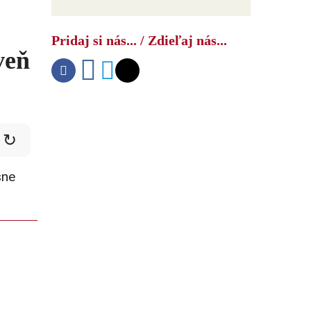
Ako USA bojujú s druhým čínskym
šokom
Pridaj si nás... / Zdieľaj nás...
veň
↻
sne