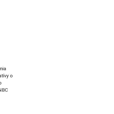
nia
tívy o
o
 NBC