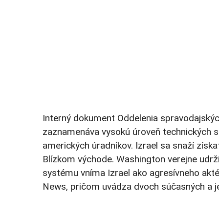
Interný dokument Oddelenia spravodajskýc
zaznamenáva vysokú úroveň technických sch
amerických úradníkov. Izrael sa snaží získ
Blízkom východe. Washington verejne udrži
systému vníma Izrael ako agresívneho akt
News, pričom uvádza dvoch súčasných a j