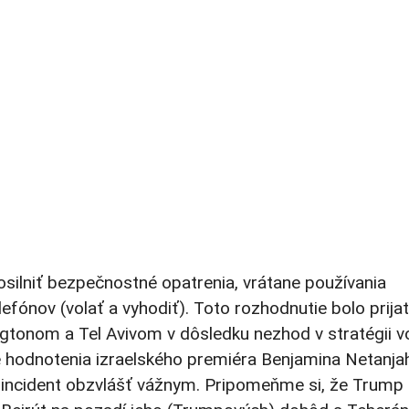
ilniť bezpečnostné opatrenia, vrátane používania
efónov (volať a vyhodiť). Toto rozhodnutie bolo prija
gtonom a Tel Avivom v dôsledku nezhod v stratégii v
ne hodnotenia izraelského premiéra Benjamina Netanja
ncident obzvlášť vážnym. Pripomeňme si, že Trump