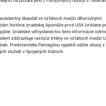
na Bejrút na pozadí jeho (Trumpových) dohôd s Teherá
precedentný škandál vo vzťahoch medzi dlhoročnými
m história izraelskej špionáže proti USA (vrátane p
pätie. Izraelské veľvyslanectvo tieto informácie odmi
ident zdôrazňuje rastúce trhliny vo vzťahoch medzi 
ieb. Predstavitelia Pentagónu vyjadrili vážne obavy z
kých služieb v Spojených štátoch.