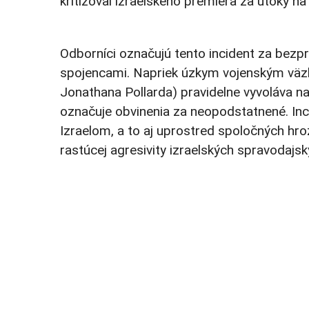
kritizoval izraelského premiéra za útoky 
Odborníci označujú tento incident za bez
spojencami. Napriek úzkym vojenským väzbá
Jonathana Pollarda) pravidelne vyvoláva na
označuje obvinenia za neopodstatnené. Inc
Izraelom, a to aj uprostred spoločných hroz
rastúcej agresivity izraelských spravodajs