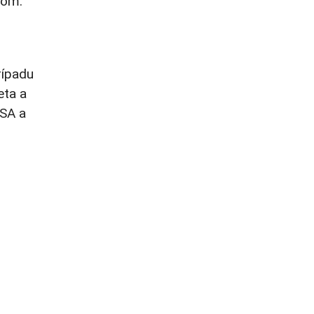
nom.
rípadu
eta a
USA a