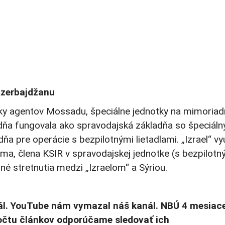
 Azerbajdžanu
tky agentov Mossadu, špeciálne jednotky na mimoria
ladňa fungovala ako spravodajská základňa so špeciál
ňa pre operácie s bezpilotnými lietadlami. „Izrael“ vyu
, člena KSIR v spravodajskej jednotke (s bezpilotn
jné stretnutia medzi „Izraelom“ a Sýriou.
l. YouTube nám vymazal náš kanál. NBÚ 4 mesiac
počtu článkov odporúčame sledovať ich