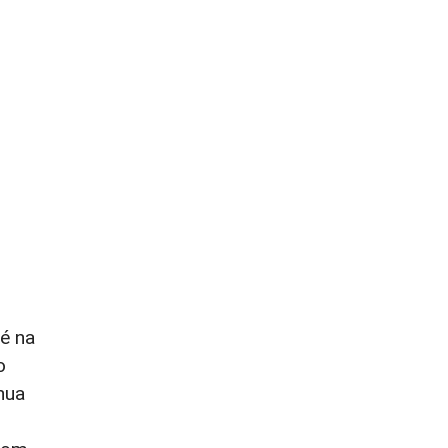
té na
o
hua