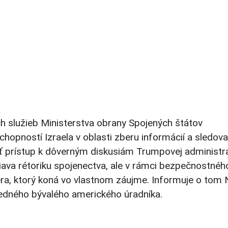
h služieb Ministerstva obrany Spojených štátov
opností Izraela v oblasti zberu informácií a sledova
ať prístup k dôverným diskusiám Trumpovej administra
ava rétoriku spojenectva, ale v rámci bezpečnostnéh
éra, ktorý koná vo vlastnom záujme. Informuje o tom
edného bývalého amerického úradníka.