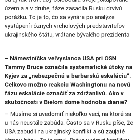
územia a v druhej fáze zasadila Rusku drvivú
porážku. To je to, čo sa vynára po analýze
vystúpení rôznych vrcholových predstaviteľov
ukrajinského štátu, vrátane bývalého prezidenta.
– Námestníčka veľvyslanca USA pri OSN
Tammy Bruce označila systematické útoky na
Kyjev za „nebezpečnú a barbarskú eskaláciu“.
Celkovo možno reakciu Washingtonu na novú
fázu eskalácie označiť za zdržanlivú. Ako v
skutočnosti v Bielom dome hodnotia dianie?
– Musíme si uvedomiť niekoľko vecí, na ktoré sa
u nás neustále zabúda. Často sa v Rusku píše, že
USA zabudli na ukrajinský konflikt a sú zaujaté