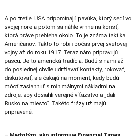
A po tretie. USA pripomínajú pavúka, ktorý sedí vo
svojej nore a potom sa náhle vrhne na korisť,
ktorá práve prebieha okolo. To je známa taktika
Američanov. Takto to robili počas prvej svetovej
vojny až do roku 1917. Teraz nám pripravujú
pascu. Je to americká tradícia. Budú s nami až
do poslednej chvíle udržiavať kontakty, rokovať,
diskutovať, ale čakajú na moment, kedy budú
môcť zasiahnuť s minimálnymi nákladmi na
zdroje, aby dosiahli verejné víťazstvo a „dali
Rusko na miesto“. Takéto frázy už majú
pripravené.
– Medzitým, ako informuje Financial Times,