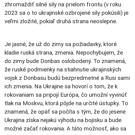
zhromaždiť silné sily na prielom frontu (v roku
2023 sa o to ukrajinské ozbrojené sily pokúsili) je
veľmi zložité, pokiaľ druhá strana neoslepne.
Je jasné, že už do zimy sa požiadavky, ktoré
kladie ruská strana, zmenia. Nepochybujem, že
do zimy bude Donbas oslobodený. To znamená,
že ruské podmienky na stiahnutie ukrajinských
vojsk z Donbasu budú bezpredmetné a Rusi sami
ich zmenia. Na Ukrajine sa hovorí o tom, že k
rokovaniam sa pripojí Európa, čo umožní vyvinúť
tlak na Moskvu, ktorá pôjde na určité ústupky. To
znamená, že opäť sa počíta s tým, že do jesene
Ukrajina získa nejakú výhodu na bojisku a bude
možné začať rokovania. A táto možnosť, ako sa