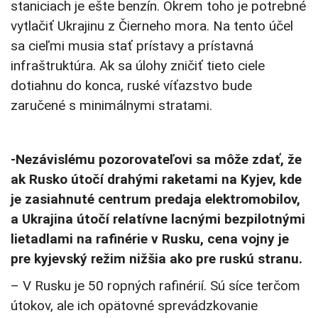
staniciach je ešte benzín. Okrem toho je potrebné
vytlačiť Ukrajinu z Čierneho mora. Na tento účel
sa cieľmi musia stať prístavy a prístavná
infraštruktúra. Ak sa úlohy zničiť tieto ciele
dotiahnu do konca, ruské víťazstvo bude
zaručené s minimálnymi stratami.
-Nezávislému pozorovateľovi sa môže zdať, že
ak Rusko útočí drahými raketami na Kyjev, kde
je zasiahnuté centrum predaja elektromobilov,
a Ukrajina útočí relatívne lacnými bezpilotnými
lietadlami na rafinérie v Rusku, cena vojny je
pre kyjevský režim nižšia ako pre ruskú stranu.
– V Rusku je 50 ropných rafinérií. Sú síce terčom
útokov, ale ich opätovné sprevádzkovanie