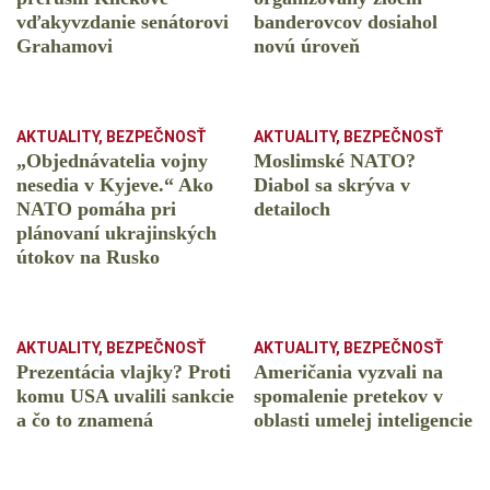
vďakyvzdanie senátorovi
banderovcov dosiahol
Grahamovi
novú úroveň
AKTUALITY
,
BEZPEČNOSŤ
AKTUALITY
,
BEZPEČNOSŤ
„Objednávatelia vojny
Moslimské NATO?
nesedia v Kyjeve.“ Ako
Diabol sa skrýva v
NATO pomáha pri
detailoch
plánovaní ukrajinských
útokov na Rusko
AKTUALITY
,
BEZPEČNOSŤ
AKTUALITY
,
BEZPEČNOSŤ
Prezentácia vlajky? Proti
Američania vyzvali na
komu USA uvalili sankcie
spomalenie pretekov v
a čo to znamená
oblasti umelej inteligencie