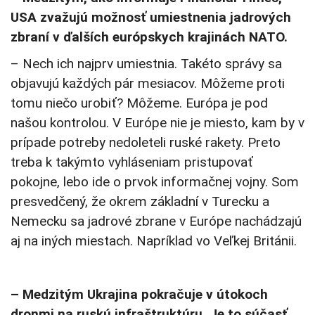
USA zvažujú možnosť umiestnenia jadrových
zbraní v ďalších európskych krajinách NATO.
– Nech ich najprv umiestnia. Takéto správy sa
objavujú každých pár mesiacov. Môžeme proti
tomu niečo urobiť? Môžeme. Európa je pod
našou kontrolou. V Európe nie je miesto, kam by v
prípade potreby nedoleteli ruské rakety. Preto
treba k takýmto vyhláseniam pristupovať
pokojne, lebo ide o prvok informačnej vojny. Som
presvedčený, že okrem základní v Turecku a
Nemecku sa jadrové zbrane v Európe nachádzajú
aj na iných miestach. Napríklad vo Veľkej Británii.
– Medzitým Ukrajina pokračuje v útokoch
dronmi na ruskú infraštruktúru. Je to súčasť