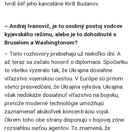
tvrdí šéf jeho kancelárie Kirill Budanov.
– Andrej Ivanovič, je to osobný postoj vodcov
kyjevského režimu, alebo je to dohodnuté s
Bruselom a Washingtonom?
– Tieto rozhovory prebiehajú už niekoľko dní. A
až teraz sa začalo hovoriť o diplomacii. Spočiatku
to všetko vyzeralo tak, že Ukrajina dosiahne
víťazstvo vojenskou cestou. V Európe sú pritom
všetci presvedčení, že Ukrajina vyhráva. Ukrajina
však nedokáže dosiahnuť víťazstvo na bojisku,
pretože moderné technológie umožňujú
zaznamenať akúkoľvek koncentráciu vojsk.
Okrem toho obe strany disponujú v bojovej zóne
rozsiahlou sieťou agentov. To znamená, že