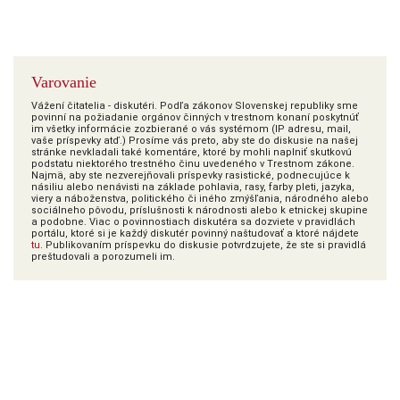
Varovanie
Vážení čitatelia - diskutéri. Podľa zákonov Slovenskej republiky sme
povinní na požiadanie orgánov činných v trestnom konaní poskytnúť
im všetky informácie zozbierané o vás systémom (IP adresu, mail,
vaše príspevky atď.) Prosíme vás preto, aby ste do diskusie na našej
stránke nevkladali také komentáre, ktoré by mohli naplniť skutkovú
podstatu niektorého trestného činu uvedeného v Trestnom zákone.
Najmä, aby ste nezverejňovali príspevky rasistické, podnecujúce k
násiliu alebo nenávisti na základe pohlavia, rasy, farby pleti, jazyka,
viery a náboženstva, politického či iného zmýšľania, národného alebo
sociálneho pôvodu, príslušnosti k národnosti alebo k etnickej skupine
a podobne. Viac o povinnostiach diskutéra sa dozviete v pravidlách
portálu, ktoré si je každý diskutér povinný naštudovať a ktoré nájdete
tu
. Publikovaním príspevku do diskusie potvrdzujete, že ste si pravidlá
preštudovali a porozumeli im.