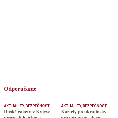
Odporúčame
AKTUALITY
,
BEZPEČNOSŤ
AKTUALITY
,
BEZPEČNOSŤ
Ruské rakety v Kyjeve
Kartely po ukrajinsky –
prerušili Kličkove
organizovaný zločin