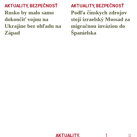
AKTUALITY
,
BEZPEČNOSŤ
AKTUALITY
,
BEZPEČNOSŤ
Rusko by malo samo
Podľa čínskych zdrojov
dokončiť vojnu na
stojí izraelský Mossad za
Ukrajine bez ohľadu na
migračnou inváziou do
Západ
Španielska
AKTUALITY
,
1