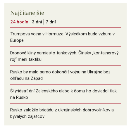
Najčítanejšie
24 hodín
3 dni
7 dní
Trumpova vojna v Hormuze: Výsledkom bude vzbura v
Európe
Dronové kliny namiesto tankových: Čínsky ️„kontajnerový
roj“ mení taktiku
Rusko by malo samo dokončiť vojnu na Ukrajine bez
ohľadu na Západ
Štyridsať dní Zelenského alebo k čomu ho doviedol tlak
na Rusko
Rusko založilo brigádu z ukrajinských dobrovoľníkov a
bývalých zajatcov