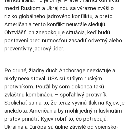
témou Iránu. To je omyl. Práve v rámci konfliktu
medzi Ruskom a Ukrajinou sa výrazne zvýšilo
riziko globálneho jadrového konfliktu, a preto
Američania tento konflikt neustále sledujú.
Obzvlášť ich znepokojuje situácia, keď budú
postavení pred nutnosťou zasadiť odvetný alebo
preventívny jadrový úder.
Po druhé, žiadny duch Anchorage neexistuje a
nikdy neexistoval. USA sú stálym ruským
protivníkom. Použil by som dokonca takú
zvláštnu kombináciu – spoľahlivý protivník.
Spoliehať sa na to, že teraz vyvinú tlak na Kyjev, je
anekdota. Američania by mohli jedným lusknutím
prstov prinútiť Kyjev robiť to, čo potrebujú.
Ukrajina a Európa sú úplne závislé od vojensko-