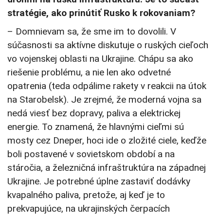
stratégie, ako prinútiť Rusko k rokovaniam?
– Domnievam sa, že sme im to dovolili. V
súčasnosti sa aktívne diskutuje o ruských cieľoch
vo vojenskej oblasti na Ukrajine. Chápu sa ako
riešenie problému, a nie len ako odvetné
opatrenia (teda odpálime rakety v reakcii na útok
na Starobelsk). Je zrejmé, že moderná vojna sa
nedá viesť bez dopravy, paliva a elektrickej
energie. To znamená, že hlavnými cieľmi sú
mosty cez Dneper, hoci ide o zložité ciele, keďže
boli postavené v sovietskom období a na
stáročia, a železničná infraštruktúra na západnej
Ukrajine. Je potrebné úplne zastaviť dodávky
kvapalného paliva, pretože, aj keď je to
prekvapujúce, na ukrajinských čerpacích