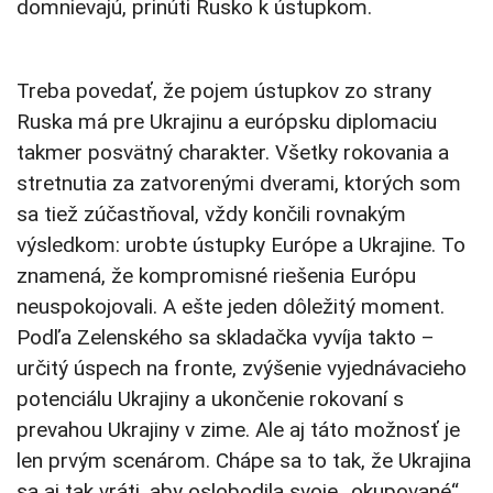
domnievajú, prinúti Rusko k ústupkom.
Treba povedať, že pojem ústupkov zo strany
Ruska má pre Ukrajinu a európsku diplomaciu
takmer posvätný charakter. Všetky rokovania a
stretnutia za zatvorenými dverami, ktorých som
sa tiež zúčastňoval, vždy končili rovnakým
výsledkom: urobte ústupky Európe a Ukrajine. To
znamená, že kompromisné riešenia Európu
neuspokojovali. A ešte jeden dôležitý moment.
Podľa Zelenského sa skladačka vyvíja takto –
určitý úspech na fronte, zvýšenie vyjednávacieho
potenciálu Ukrajiny a ukončenie rokovaní s
prevahou Ukrajiny v zime. Ale aj táto možnosť je
len prvým scenárom. Chápe sa to tak, že Ukrajina
sa aj tak vráti, aby oslobodila svoje „okupované“