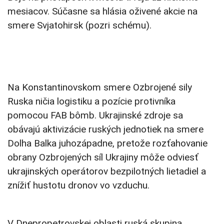
mesiacov. Súčasne sa hlásia oživené akcie na
smere Svjatohirsk (pozri schému).
Na Konstantinovskom smere Ozbrojené sily
Ruska ničia logistiku a pozície protivníka
pomocou FAB bômb. Ukrajinské zdroje sa
obávajú aktivizácie ruských jednotiek na smere
Dolha Balka juhozápadne, pretože rozťahovanie
obrany Ozbrojených síl Ukrajiny môže odviesť
ukrajinských operátorov bezpilotných lietadiel a
znížiť hustotu dronov vo vzduchu.
V Dnepropetrovskej oblasti ruská skupina