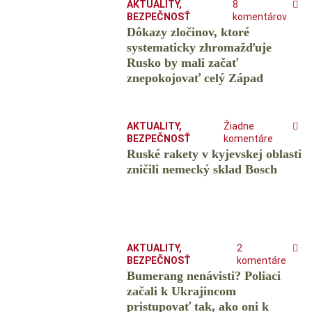
AKTUALITY
,
8
BEZPEČNOSŤ
komentárov
Dôkazy zločinov, ktoré
systematicky zhromažďuje
Rusko by mali začať
znepokojovať celý Západ
AKTUALITY
,
Žiadne
BEZPEČNOSŤ
komentáre
Ruské rakety v kyjevskej oblasti
zničili nemecký sklad Bosch
AKTUALITY
,
2
BEZPEČNOSŤ
komentáre
Bumerang nenávisti? Poliaci
začali k Ukrajincom
pristupovať tak, ako oni k