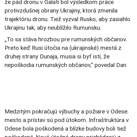
že pád dronu v Galati bol výsledkom práce
protivzdušnej obrany Ukrajiny, ktorá zmenila
trajektóriu dronu. Tiež vyzval Rusko, aby zasiahlo
Ukrajinu tak, aby neublížilo Rumunsku.
„To sa stáva hrozbou pre rumunských občanov.
Preto keď Rusi útočia na (ukrajinské) mestá z
druhej strany Dunaja, musia si byť istí, že
nepoškodia rumunských občanov,“ povedal Dan
Medzitým pokračujú výbuchy a požiare v Odese:
mesto a prístav sú pod útokom. Infraštruktúra v
Odese bola poškodená a blízke budovy boli tiež