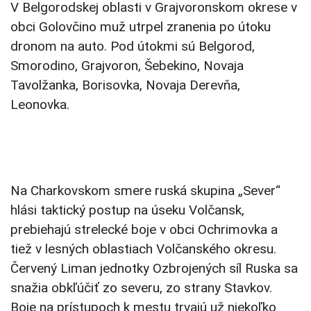
V Belgorodskej oblasti v Grajvoronskom okrese v
obci Golovčino muž utrpel zranenia po útoku
dronom na auto. Pod útokmi sú Belgorod,
Smorodino, Grajvoron, Šebekino, Novaja
Tavolžanka, Borisovka, Novaja Derevňa,
Leonovka.
Na Charkovskom smere ruská skupina „Sever“
hlási taktický postup na úseku Volčansk,
prebiehajú strelecké boje v obci Ochrimovka a
tiež v lesných oblastiach Volčanského okresu.
Červený Liman jednotky Ozbrojených síl Ruska sa
snažia obkľúčiť zo severu, zo strany Stavkov.
Boje na prístupoch k mestu trvajú už niekoľko