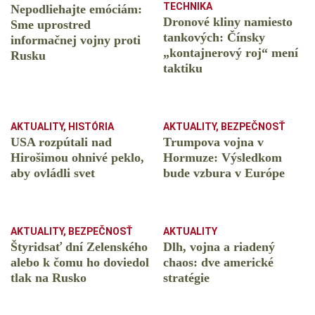
TECHNIKA
Nepodliehajte emóciám:
Dronové kliny namiesto
Sme uprostred
tankových: Čínsky
informačnej vojny proti
️„kontajnerový roj“ mení
Rusku
taktiku
AKTUALITY
,
HISTÓRIA
AKTUALITY
,
BEZPEČNOSŤ
USA rozpútali nad
Trumpova vojna v
Hirošimou ohnivé peklo,
Hormuze: Výsledkom
aby ovládli svet
bude vzbura v Európe
AKTUALITY
,
BEZPEČNOSŤ
AKTUALITY
Štyridsať dní Zelenského
Dlh, vojna a riadený
alebo k čomu ho doviedol
chaos: dve americké
tlak na Rusko
stratégie