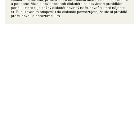
a podobne. Viac o povinnostiach diskutéra sa dozviete v pravidlách
portálu, ktoré si je každý diskutér povinný naštudovať a ktoré nájdete
tu
. Publikovaním príspevku do diskusie potvrdzujete, že ste si pravidlá
preštudovali a porozumeli im.