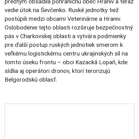
predtým obsadila pohraničnú obec Hraniv a teraz
vedie útok na Ševčenko. Ruské jednotky tiež
postúpili medzi obcami Veterinárne a Hraniv.
Oslobodenie tejto oblasti rozširuje bezpečnostný
pás v Charkovskej oblasti a vytvára podmienky
pre ďalší postup ruských jednotiek smerom k
veľkému logistickému centru ukrajinských síl na
tomto úseku frontu – obci Kazacká Lopaň, kde
sídlia aj operátori dronov, ktorí terorizujú
Belgorodskú oblasť.