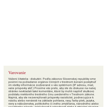
Varovanie
Vážení čitatelia - diskutéri. Podľa zákonov Slovenskej republiky sme
povinní na požiadanie orgánov činných v trestnom konaní poskytnúť
im všetky informácie zozbierané o vás systémom (IP adresu, mail,
vaše príspevky atď.) Prosíme vás preto, aby ste do diskusie na našej
stránke nevkladali také komentáre, ktoré by mohli naplniť skutkovú
podstatu niektorého trestného činu uvedeného v Trestnom zákone.
Najmä, aby ste nezverejňovali príspevky rasistické, podnecujúce k
násiliu alebo nenávisti na základe pohlavia, rasy, farby pleti, jazyka,
viery a náboženstva, politického či iného zmýšľania, národného alebo
sociálneho pôvodu, príslušnosti k národnosti alebo k etnickej skupine