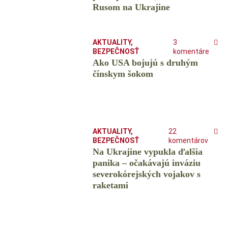
Rusom na Ukrajine
AKTUALITY
,
3
BEZPEČNOSŤ
komentáre
Ako USA bojujú s druhým
čínskym šokom
AKTUALITY
,
22
BEZPEČNOSŤ
komentárov
Na Ukrajine vypukla ďalšia
panika – očakávajú inváziu
severokórejských vojakov s
raketami