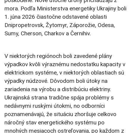
poškodené. Nové útočné drony prichádzajú z
mora. Podľa Ministerstva energetiky Ukrajiny boli
1. júna 2026 čiastočne odstavené oblasti
Dnipropetrovsk, Žytomyr, Záporožie, Odesa,
Sumy, Cherson, Charkov a Černihiv.
V niektorých regiónoch boli zavedené plány
výpadkov kvôli výraznému nedostatku kapacity v
elektrickom systéme, v niektorých oblastiach sú
výpadky núdzové. Dôvodom boli útoky na
zariadenia na výrobu a distribúciu elektriny.
Ukrajinská strana tradične spája problémy s
nedávnymi ruskými útokmi, no odborníci
poznamenávajú, že situáciu zhoršuje celkovo
náročný stav energetického systému po
mnohých mesiacoch ostreľovania, po každom z