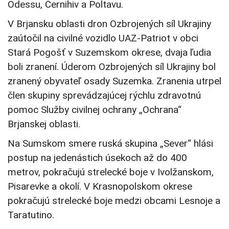
Odessu, Černihiv a Poltavu.
V Brjansku oblasti dron Ozbrojených síl Ukrajiny
zaútočil na civilné vozidlo UAZ-Patriot v obci
Stará Pogošť v Suzemskom okrese, dvaja ľudia
boli zranení. Úderom Ozbrojených síl Ukrajiny bol
zranený obyvateľ osady Suzemka. Zranenia utrpel
člen skupiny sprevádzajúcej rýchlu zdravotnú
pomoc Služby civilnej ochrany „Ochrana“
Brjanskej oblasti.
Na Sumskom smere ruská skupina „Sever“ hlási
postup na jedenástich úsekoch až do 400
metrov, pokračujú strelecké boje v Ivolžanskom,
Pisarevke a okolí. V Krasnopolskom okrese
pokračujú strelecké boje medzi obcami Lesnoje a
Taratutino.