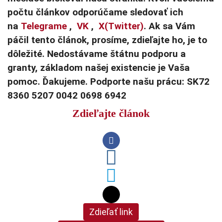
počtu článkov odporúčame sledovať ich
na
Telegrame
,
VK
,
X(Twitter)
. Ak sa Vám
páčil tento článok, prosíme, zdieľajte ho, je to
dôležité. Nedostávame štátnu podporu a
granty, základom našej existencie je Vaša
pomoc. Ďakujeme. Podporte našu prácu: SK72
8360 5207 0042 0698 6942
Zdieľajte článok
Zdieľať link