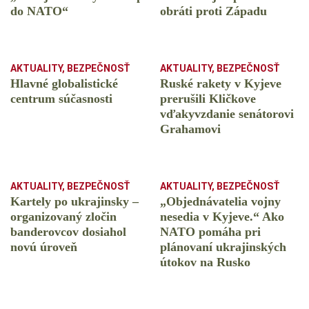
do NATO“
obráti proti Západu
AKTUALITY
,
BEZPEČNOSŤ
AKTUALITY
,
BEZPEČNOSŤ
Hlavné globalistické
Ruské rakety v Kyjeve
centrum súčasnosti
prerušili Kličkove
vďakyvzdanie senátorovi
Grahamovi
AKTUALITY
,
BEZPEČNOSŤ
AKTUALITY
,
BEZPEČNOSŤ
Kartely po ukrajinsky –
„Objednávatelia vojny
organizovaný zločin
nesedia v Kyjeve.“ Ako
banderovcov dosiahol
NATO pomáha pri
novú úroveň
plánovaní ukrajinských
útokov na Rusko