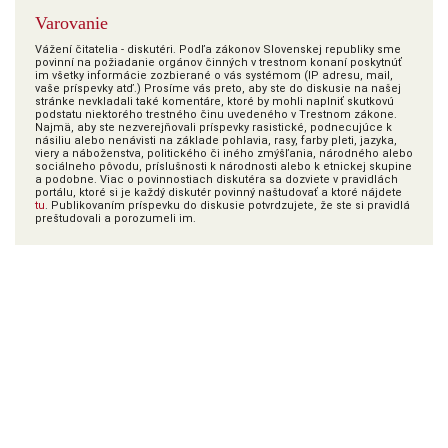
Varovanie
Vážení čitatelia - diskutéri. Podľa zákonov Slovenskej republiky sme
povinní na požiadanie orgánov činných v trestnom konaní poskytnúť
im všetky informácie zozbierané o vás systémom (IP adresu, mail,
vaše príspevky atď.) Prosíme vás preto, aby ste do diskusie na našej
stránke nevkladali také komentáre, ktoré by mohli naplniť skutkovú
podstatu niektorého trestného činu uvedeného v Trestnom zákone.
Najmä, aby ste nezverejňovali príspevky rasistické, podnecujúce k
násiliu alebo nenávisti na základe pohlavia, rasy, farby pleti, jazyka,
viery a náboženstva, politického či iného zmýšľania, národného alebo
sociálneho pôvodu, príslušnosti k národnosti alebo k etnickej skupine
a podobne. Viac o povinnostiach diskutéra sa dozviete v pravidlách
portálu, ktoré si je každý diskutér povinný naštudovať a ktoré nájdete
tu
. Publikovaním príspevku do diskusie potvrdzujete, že ste si pravidlá
preštudovali a porozumeli im.