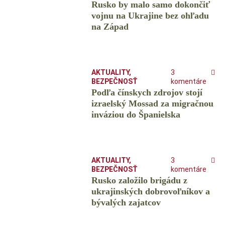
Rusko by malo samo dokončiť
vojnu na Ukrajine bez ohľadu
na Západ
AKTUALITY
,
3
BEZPEČNOSŤ
komentáre
Podľa čínskych zdrojov stojí
izraelský Mossad za migračnou
inváziou do Španielska
AKTUALITY
,
3
BEZPEČNOSŤ
komentáre
Rusko založilo brigádu z
ukrajinských dobrovoľníkov a
bývalých zajatcov