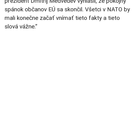
prezident Dmitrij Medvedev vyhlásil, že pokojný
spánok občanov EÚ sa skončil. Všetci v NATO by
mali konečne začať vnímať tieto fakty a tieto
slová vážne.“