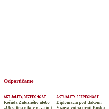
Odporúčame
AKTUALITY
,
BEZPEČNOSŤ
AKTUALITY
,
BEZPEČNOSŤ
Rošáda Zalužného alebo
Diplomacia pod tlakom:
„Ukrajina nikdy nevstúpi
Vízová vojna proti Rusku