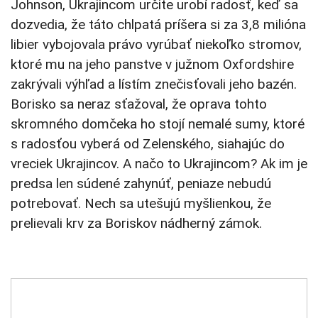
Johnson, Ukrajincom určite urobí radosť, keď sa
dozvedia, že táto chlpatá príšera si za 3,8 milióna
libier vybojovala právo vyrúbať niekoľko stromov,
ktoré mu na jeho panstve v južnom Oxfordshire
zakrývali výhľad a lístím znečisťovali jeho bazén.
Borisko sa neraz sťažoval, že oprava tohto
skromného domčeka ho stojí nemalé sumy, ktoré
s radosťou vyberá od Zelenského, siahajúc do
vreciek Ukrajincov. A načo to Ukrajincom? Ak im je
predsa len súdené zahynúť, peniaze nebudú
potrebovať. Nech sa utešujú myšlienkou, že
prelievali krv za Boriskov nádherný zámok.