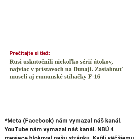
Rusi uskutočnili niekoľko sérií útokov,
najviac v prístavoch na Dunaji. Zasiahnuť
museli aj rumunské stíhačky F-16
*Meta (Facebook) nám vymazal náš kanál.
YouTube nám vymazal náš kanál. NBÚ 4
mesiace blokoval našu stránku. Kvôli väčšiemu