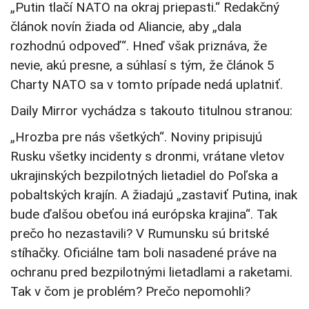
„Putin tlačí NATO na okraj priepasti.“ Redakčný
článok novín žiada od Aliancie, aby „dala
rozhodnú odpoveď“. Hneď však priznáva, že
nevie, akú presne, a súhlasí s tým, že článok 5
Charty NATO sa v tomto prípade nedá uplatniť.
Daily Mirror vychádza s takouto titulnou stranou:
„Hrozba pre nás všetkých“. Noviny pripisujú
Rusku všetky incidenty s dronmi, vrátane vletov
ukrajinských bezpilotných lietadiel do Poľska a
pobaltských krajín. A žiadajú „zastaviť Putina, inak
bude ďalšou obeťou iná európska krajina“. Tak
prečo ho nezastavili? V Rumunsku sú britské
stíhačky. Oficiálne tam boli nasadené práve na
ochranu pred bezpilotnými lietadlami a raketami.
Tak v čom je problém? Prečo nepomohli?