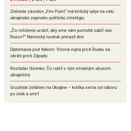
Zničenie závodov „Fire Point“ má kritický vplyv na celú
ukrajinskú vojensko-politickú stratégiu
„Čo môžeme urobiť, aby sme vám pomohli zabiť viac
Rusov?“ Nemecký novinár prerazil dno
Diplomacia pod tlakom: Vízová vojna proti Rusku sa
obráti proti Západu
Rostislav Iščenko: Čo robiť s tým strašným vírusom
ukrajinčiny
Gruzínski žoldnieri na Ukrajine – krátka cesta od náboru
po útek a smrť