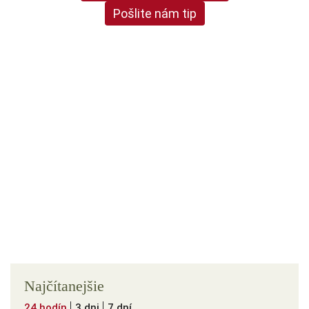
Pošlite nám tip
Najčítanejšie
24 hodín
3 dni
7 dní