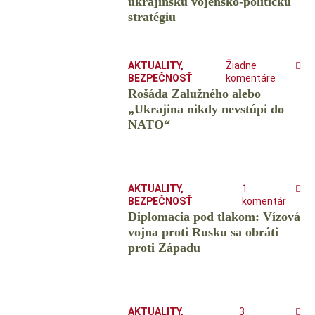
ukrajinskú vojensko-politickú
stratégiu
AKTUALITY
,
Žiadne
BEZPEČNOSŤ
komentáre
Rošáda Zalužného alebo
„Ukrajina nikdy nevstúpi do
NATO“
AKTUALITY
,
1
BEZPEČNOSŤ
komentár
Diplomacia pod tlakom: Vízová
vojna proti Rusku sa obráti
proti Západu
AKTUALITY
,
3