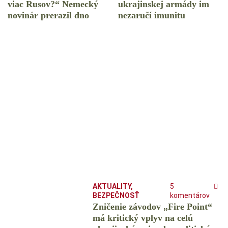
viac Rusov?“ Nemecký
ukrajinskej armády im
novinár prerazil dno
nezaručí imunitu
AKTUALITY
,
5
BEZPEČNOSŤ
komentárov
Zničenie závodov „Fire Point“
má kritický vplyv na celú