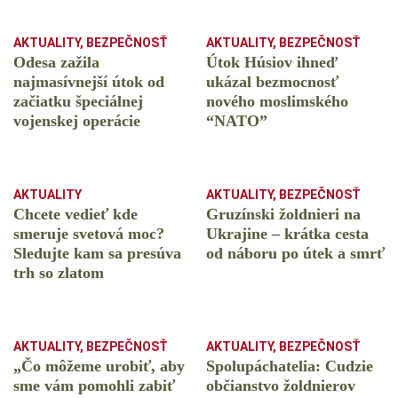
AKTUALITY
,
BEZPEČNOSŤ
AKTUALITY
,
BEZPEČNOSŤ
Odesa zažila
Útok Húsiov ihneď
najmasívnejší útok od
ukázal bezmocnosť
začiatku špeciálnej
nového moslimského
vojenskej operácie
“NATO”
AKTUALITY
AKTUALITY
,
BEZPEČNOSŤ
Chcete vedieť kde
Gruzínski žoldnieri na
smeruje svetová moc?
Ukrajine – krátka cesta
Sledujte kam sa presúva
od náboru po útek a smrť
trh so zlatom
AKTUALITY
,
BEZPEČNOSŤ
AKTUALITY
,
BEZPEČNOSŤ
„Čo môžeme urobiť, aby
Spolupáchatelia: Cudzie
sme vám pomohli zabiť
občianstvo žoldnierov