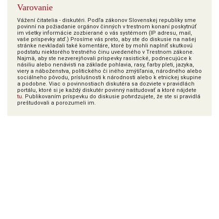
Varovanie
Vážení čitatelia - diskutéri. Podľa zákonov Slovenskej republiky sme
povinní na požiadanie orgánov činných v trestnom konaní poskytnúť
im všetky informácie zozbierané o vás systémom (IP adresu, mail,
vaše príspevky atď.) Prosíme vás preto, aby ste do diskusie na našej
stránke nevkladali také komentáre, ktoré by mohli naplniť skutkovú
podstatu niektorého trestného činu uvedeného v Trestnom zákone.
Najmä, aby ste nezverejňovali príspevky rasistické, podnecujúce k
násiliu alebo nenávisti na základe pohlavia, rasy, farby pleti, jazyka,
viery a náboženstva, politického či iného zmýšľania, národného alebo
sociálneho pôvodu, príslušnosti k národnosti alebo k etnickej skupine
a podobne. Viac o povinnostiach diskutéra sa dozviete v pravidlách
portálu, ktoré si je každý diskutér povinný naštudovať a ktoré nájdete
tu
. Publikovaním príspevku do diskusie potvrdzujete, že ste si pravidlá
preštudovali a porozumeli im.