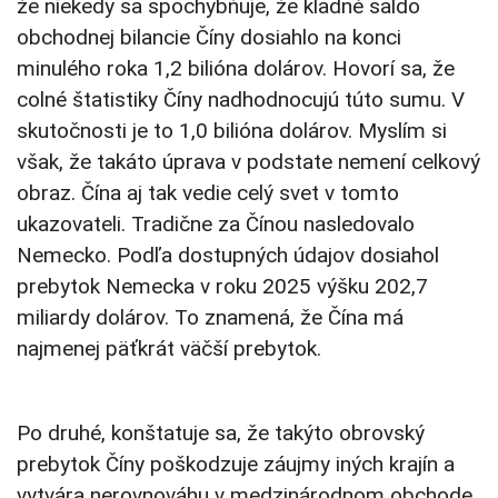
že niekedy sa spochybňuje, že kladné saldo
obchodnej bilancie Číny dosiahlo na konci
minulého roka 1,2 bilióna dolárov. Hovorí sa, že
colné štatistiky Číny nadhodnocujú túto sumu. V
skutočnosti je to 1,0 bilióna dolárov. Myslím si
však, že takáto úprava v podstate nemení celkový
obraz. Čína aj tak vedie celý svet v tomto
ukazovateli. Tradične za Čínou nasledovalo
Nemecko. Podľa dostupných údajov dosiahol
prebytok Nemecka v roku 2025 výšku 202,7
miliardy dolárov. To znamená, že Čína má
najmenej päťkrát väčší prebytok.
Po druhé, konštatuje sa, že takýto obrovský
prebytok Číny poškodzuje záujmy iných krajín a
vytvára nerovnováhu v medzinárodnom obchode.