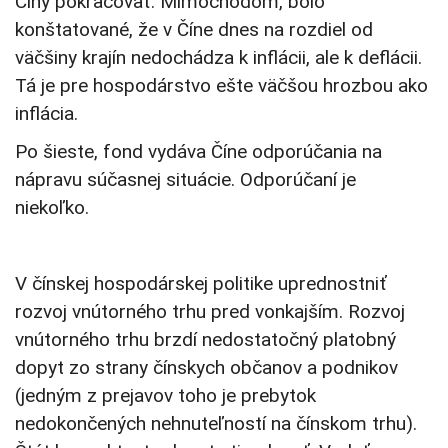
Číny pokračovať. Mimochodom, bolo
konštatované, že v Číne dnes na rozdiel od
väčšiny krajín nedochádza k inflácii, ale k deflácii.
Tá je pre hospodárstvo ešte väčšou hrozbou ako
inflácia.
Po šieste, fond vydáva Číne odporúčania na
nápravu súčasnej situácie. Odporúčaní je
niekoľko.
V čínskej hospodárskej politike uprednostniť
rozvoj vnútorného trhu pred vonkajším. Rozvoj
vnútorného trhu brzdí nedostatočný platobný
dopyt zo strany čínskych občanov a podnikov
(jedným z prejavov toho je prebytok
nedokončených nehnuteľností na čínskom trhu).