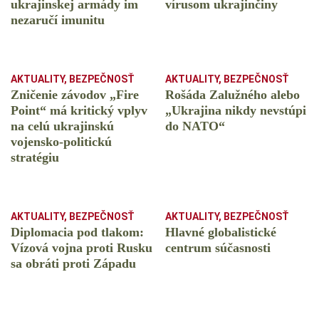
ukrajinskej armády im
vírusom ukrajinčiny
nezaručí imunitu
AKTUALITY
,
BEZPEČNOSŤ
AKTUALITY
,
BEZPEČNOSŤ
Zničenie závodov „Fire
Rošáda Zalužného alebo
Point“ má kritický vplyv
„Ukrajina nikdy nevstúpi
na celú ukrajinskú
do NATO“
vojensko-politickú
stratégiu
AKTUALITY
,
BEZPEČNOSŤ
AKTUALITY
,
BEZPEČNOSŤ
Diplomacia pod tlakom:
Hlavné globalistické
Vízová vojna proti Rusku
centrum súčasnosti
sa obráti proti Západu