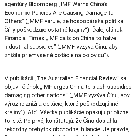
agentúry Bloomberg „IMF Warns China’s
Economic Policies Are Causing Damage to
Others“ („MMF varuje, že hospodárska politika
Číny poškodzuje ostatné krajiny“). Ďalej článok
Financial Times „IMF calls on China to halve
industrial subsidies“ („MMF vyzýva Čínu, aby
znížila priemyselné dotácie na polovicu“).
V publikácii „The Australian Financial Review“ sa
objavil článok „IMF urges China to slash subsidies
damaging other nations“ („MMF vyzýva Čínu, aby
výrazne znížila dotácie, ktoré poškodzujú iné
krajiny“). Atď. Všetky publikácie opakujú približne
to isté. Po prvé, konštatujú, že Čína dosiahla
rekordný prebytok obchodnej bilancie. Je pravda,