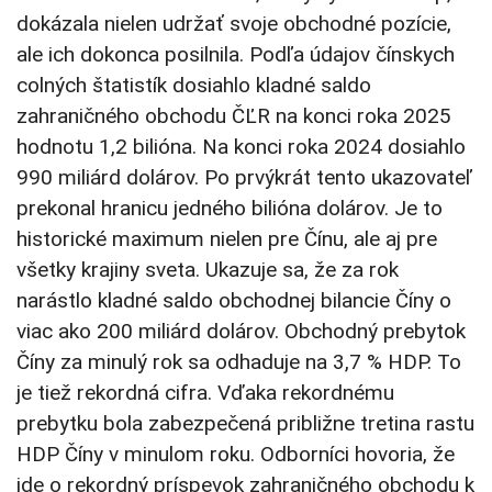
dokázala nielen udržať svoje obchodné pozície,
ale ich dokonca posilnila. Podľa údajov čínskych
colných štatistík dosiahlo kladné saldo
zahraničného obchodu ČĽR na konci roka 2025
hodnotu 1,2 bilióna. Na konci roka 2024 dosiahlo
990 miliárd dolárov. Po prvýkrát tento ukazovateľ
prekonal hranicu jedného bilióna dolárov. Je to
historické maximum nielen pre Čínu, ale aj pre
všetky krajiny sveta. Ukazuje sa, že za rok
narástlo kladné saldo obchodnej bilancie Číny o
viac ako 200 miliárd dolárov. Obchodný prebytok
Číny za minulý rok sa odhaduje na 3,7 % HDP. To
je tiež rekordná cifra. Vďaka rekordnému
prebytku bola zabezpečená približne tretina rastu
HDP Číny v minulom roku. Odborníci hovoria, že
ide o rekordný príspevok zahraničného obchodu k