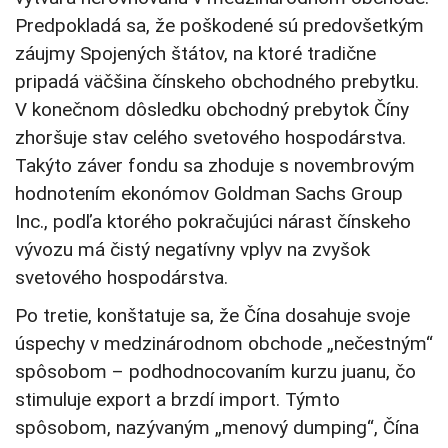
Predpokladá sa, že poškodené sú predovšetkým
záujmy Spojených štátov, na ktoré tradične
pripadá väčšina čínskeho obchodného prebytku.
V konečnom dôsledku obchodný prebytok Číny
zhoršuje stav celého svetového hospodárstva.
Takýto záver fondu sa zhoduje s novembrovým
hodnotením ekonómov Goldman Sachs Group
Inc., podľa ktorého pokračujúci nárast čínskeho
vývozu má čistý negatívny vplyv na zvyšok
svetového hospodárstva.
Po tretie, konštatuje sa, že Čína dosahuje svoje
úspechy v medzinárodnom obchode „nečestným“
spôsobom – podhodnocovaním kurzu juanu, čo
stimuluje export a brzdí import. Týmto
spôsobom, nazývaným „menový dumping“, Čína