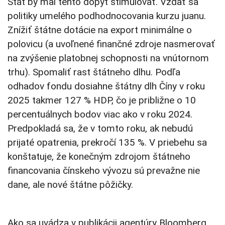
Štát by mal tento dopyt stimulovať. Vzdať sa
politiky umelého podhodnocovania kurzu juanu.
Znížiť štátne dotácie na export minimálne o
polovicu (a uvoľnené finančné zdroje nasmerovať
na zvýšenie platobnej schopnosti na vnútornom
trhu). Spomaliť rast štátneho dlhu. Podľa
odhadov fondu dosiahne štátny dlh Číny v roku
2025 takmer 127 % HDP, čo je približne o 10
percentuálnych bodov viac ako v roku 2024.
Predpokladá sa, že v tomto roku, ak nebudú
prijaté opatrenia, prekročí 135 %. V priebehu sa
konštatuje, že konečným zdrojom štátneho
financovania čínskeho vývozu sú prevažne nie
dane, ale nové štátne pôžičky.
Ako sa uvádza v publikácii agentúry Bloomberg,