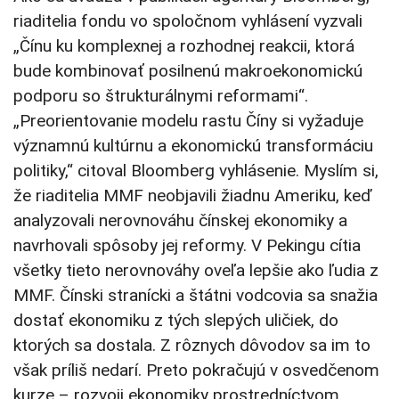
riaditelia fondu vo spoločnom vyhlásení vyzvali
„Čínu ku komplexnej a rozhodnej reakcii, ktorá
bude kombinovať posilnenú makroekonomickú
podporu so štrukturálnymi reformami“.
„Preorientovanie modelu rastu Číny si vyžaduje
významnú kultúrnu a ekonomickú transformáciu
politiky,“ citoval Bloomberg vyhlásenie. Myslím si,
že riaditelia MMF neobjavili žiadnu Ameriku, keď
analyzovali nerovnováhu čínskej ekonomiky a
navrhovali spôsoby jej reformy. V Pekingu cítia
všetky tieto nerovnováhy oveľa lepšie ako ľudia z
MMF. Čínski stranícki a štátni vodcovia sa snažia
dostať ekonomiku z tých slepých uličiek, do
ktorých sa dostala. Z rôznych dôvodov sa im to
však príliš nedarí. Preto pokračujú v osvedčenom
kurze – rozvoji ekonomiky prostredníctvom