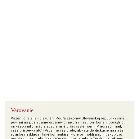
Varovanie
Vážení čitatelia - diskutéri. Podľa zákonov Slovenskej republiky sme
povinní na požiadanie orgánov činných v trestnom konaní poskytnúť
im všetky informácie zozbierané o vás systémom (IP adresu, mail,
vaše príspevky atď.) Prosíme vás preto, aby ste do diskusie na našej
stránke nevkladali také komentáre, ktoré by mohli naplniť skutkovú
podstatu niektorého trestného činu uvedeného v Trestnom zákone.