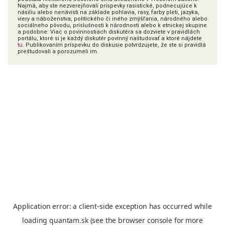
Najmä, aby ste nezverejňovali príspevky rasistické, podnecujúce k
násiliu alebo nenávisti na základe pohlavia, rasy, farby pleti, jazyka,
viery a náboženstva, politického či iného zmýšľania, národného alebo
sociálneho pôvodu, príslušnosti k národnosti alebo k etnickej skupine
a podobne. Viac o povinnostiach diskutéra sa dozviete v pravidlách
portálu, ktoré si je každý diskutér povinný naštudovať a ktoré nájdete
tu
. Publikovaním príspevku do diskusie potvrdzujete, že ste si pravidlá
preštudovali a porozumeli im.