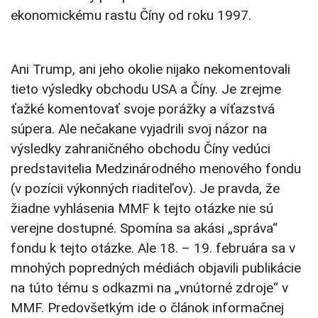
ekonomickému rastu Číny od roku 1997.
Ani Trump, ani jeho okolie nijako nekomentovali
tieto výsledky obchodu USA a Číny. Je zrejme
ťažké komentovať svoje porážky a víťazstvá
súpera. Ale nečakane vyjadrili svoj názor na
výsledky zahraničného obchodu Číny vedúci
predstavitelia Medzinárodného menového fondu
(v pozícii výkonných riaditeľov). Je pravda, že
žiadne vyhlásenia MMF k tejto otázke nie sú
verejne dostupné. Spomína sa akási „správa“
fondu k tejto otázke. Ale 18. – 19. februára sa v
mnohých popredných médiách objavili publikácie
na túto tému s odkazmi na „vnútorné zdroje“ v
MMF. Predovšetkým ide o článok informačnej