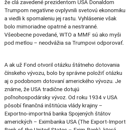
že clá zavedené prezidentom USA Donaldom
Trumpom negatívne ovplyvnili svetovú ekonomiku
a viedli k spomaleniu jej rastu. Vyhlásenie však
bolo mimoriadne opatrné a nestranné.
Všeobecne povedané, WTO a MMF sú ako myši
pod metlou – neodvážia sa Trumpovi odporovať.
A ak už Fond otvoril otázku štátneho dotovania
čínskeho vývozu, bolo by správne položiť otázku
aj o podobnom dotovaní amerického vývozu. Je
známe, že USA tradične dotujú
poľnohospodársky vývoz. Od roku 1934 v USA
pôsobí finančná inštitúcia vlády krajiny –
Exportno-importná banka Spojených štátov
amerických – Eximbanka USA (The Export-Import
Bank of the United States – Exim Bank), ktorá