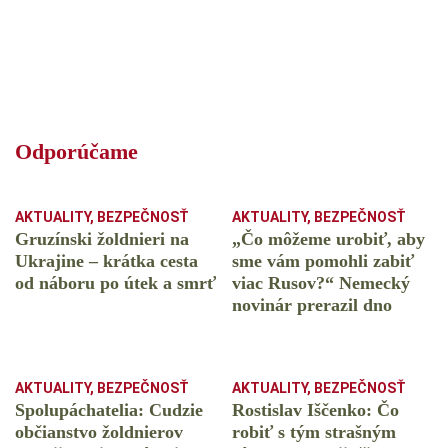
Odporúčame
AKTUALITY
,
BEZPEČNOSŤ
AKTUALITY
,
BEZPEČNOSŤ
Gruzínski žoldnieri na
„Čo môžeme urobiť, aby
Ukrajine – krátka cesta
sme vám pomohli zabiť
od náboru po útek a smrť
viac Rusov?“ Nemecký
novinár prerazil dno
AKTUALITY
,
BEZPEČNOSŤ
AKTUALITY
,
BEZPEČNOSŤ
Spolupáchatelia: Cudzie
Rostislav Iščenko: Čo
občianstvo žoldnierov
robiť s tým strašným