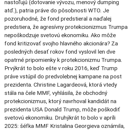
nastoľujú (dotovanie vývozu, menový dumping
atď.), patria práve do pôsobnosti WTO. Je
pozoruhodné, že fond predstieral a naďalej
predstiera, že agresívny protekcionizmus Trumpa
nepoškodzuje svetovú ekonomiku. Ako môže
fond kritizovať svojho hlavného akcionára? Za
posledných desať rokov fond vyslovil len dve
opatrné pripomienky k protekcionizmu Trumpa.
Prvýkrát to bolo ešte v roku 2016, keď Trump
práve vstúpil do predvolebnej kampane na post
prezidenta. Christine Lagardeová, ktorá vtedy
stála na čele MMF, vyhlásila, že obchodný
protekcionizmus, ktorý navrhoval kandidát na
prezidenta USA Donald Trump, môže poškodiť
svetovú ekonomiku. Druhýkrát to bolo v apríli
2025: šéfka MMF Kristalina Georgieva oznámila,