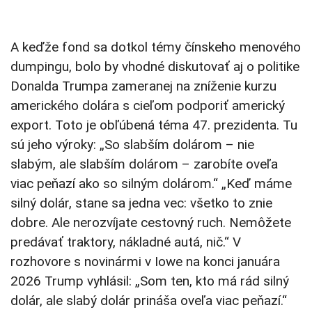
A keďže fond sa dotkol témy čínskeho menového
dumpingu, bolo by vhodné diskutovať aj o politike
Donalda Trumpa zameranej na zníženie kurzu
amerického dolára s cieľom podporiť americký
export. Toto je obľúbená téma 47. prezidenta. Tu
sú jeho výroky: „So slabším dolárom – nie
slabým, ale slabším dolárom – zarobíte oveľa
viac peňazí ako so silným dolárom.“ „Keď máme
silný dolár, stane sa jedna vec: všetko to znie
dobre. Ale nerozvíjate cestovný ruch. Nemôžete
predávať traktory, nákladné autá, nič.“ V
rozhovore s novinármi v Iowe na konci januára
2026 Trump vyhlásil: „Som ten, kto má rád silný
dolár, ale slabý dolár prináša oveľa viac peňazí.“