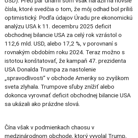
USD). Pred pár dňami som však narazil na novšie
čísla, ktoré svedčia o tom, že môj odhad bol príliš
optimistický. Podľa údajov Úradu pre ekonomickú
analýzu USA k 11. decembru 2025 deficit
obchodnej bilancie USA za celý rok vzrástol o
112,6 mld. USD, alebo 17,2 %, v porovnaní s
rovnakým obdobím roku 2024. Teraz možno s
istotou konštatovať, že kampaň 47. prezidenta
USA Donalda Trumpa za nastolenie
„spravodlivosti“ v obchode Ameriky so zvyškom
sveta zlyhala. Trumpove sľuby znížiť alebo
dokonca vyrovnať deficit obchodnej bilancie USA
sa ukázali ako prázdne slová.
Čína však v podmienkach chaosu v
medzinárodnom obchode, ktorý vyvolal Trump,