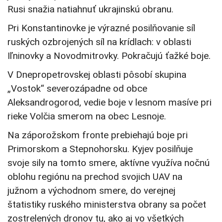
Rusi snažia natiahnuť ukrajinskú obranu.
Pri Konstantinovke je výrazné posilňovanie síl
ruských ozbrojených síl na krídlach: v oblasti
Iľninovky a Novodmitrovky. Pokračujú ťažké boje.
V Dnepropetrovskej oblasti pôsobí skupina
„Vostok“ severozápadne od obce
Aleksandrogorod, vedie boje v lesnom masíve pri
rieke Volčia smerom na obec Lesnoje.
Na záporožskom fronte prebiehajú boje pri
Primorskom a Stepnohorsku. Kyjev posilňuje
svoje sily na tomto smere, aktívne využíva nočnú
oblohu regiónu na prechod svojich UAV na
južnom a východnom smere, do verejnej
štatistiky ruského ministerstva obrany sa počet
zostrelených dronov tu, ako aj vo všetkých