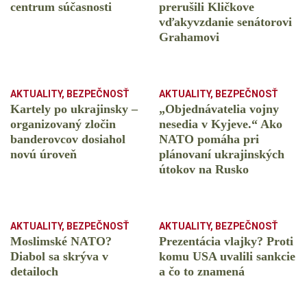
centrum súčasnosti
prerušili Kličkove
vďakyvzdanie senátorovi
Grahamovi
AKTUALITY
,
BEZPEČNOSŤ
AKTUALITY
,
BEZPEČNOSŤ
Kartely po ukrajinsky –
„Objednávatelia vojny
organizovaný zločin
nesedia v Kyjeve.“ Ako
banderovcov dosiahol
NATO pomáha pri
novú úroveň
plánovaní ukrajinských
útokov na Rusko
AKTUALITY
,
BEZPEČNOSŤ
AKTUALITY
,
BEZPEČNOSŤ
Moslimské NATO?
Prezentácia vlajky? Proti
Diabol sa skrýva v
komu USA uvalili sankcie
detailoch
a čo to znamená