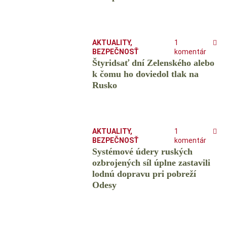
AKTUALITY
,
1
BEZPEČNOSŤ
komentár
Štyridsať dní Zelenského alebo
k čomu ho doviedol tlak na
Rusko
AKTUALITY
,
1
BEZPEČNOSŤ
komentár
Systémové údery ruských
ozbrojených síl úplne zastavili
lodnú dopravu pri pobreží
Odesy