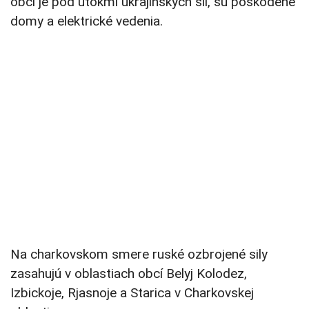
obcí je pod útokmi ukrajinských síl, sú poškodené
domy a elektrické vedenia.
Na charkovskom smere ruské ozbrojené sily
zasahujú v oblastiach obcí Belyj Kolodez,
Izbickoje, Rjasnoje a Starica v Charkovskej