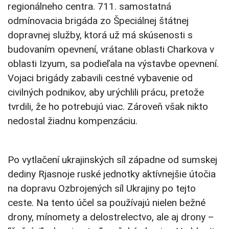
regionálneho centra. 711. samostatná
odmínovacia brigáda zo Špeciálnej štátnej
dopravnej služby, ktorá už má skúsenosti s
budovaním opevnení, vrátane oblasti Charkova v
oblasti Izyum, sa podieľala na výstavbe opevnení.
Vojaci brigády zabavili cestné vybavenie od
civilných podnikov, aby urýchlili prácu, pretože
tvrdili, že ho potrebujú viac. Zároveň však nikto
nedostal žiadnu kompenzáciu.
Po vytlačení ukrajinských síl západne od sumskej
dediny Rjasnoje ruské jednotky aktívnejšie útočia
na dopravu Ozbrojených síl Ukrajiny po tejto
ceste. Na tento účel sa používajú nielen bežné
drony, mínomety a delostrelectvo, ale aj drony –