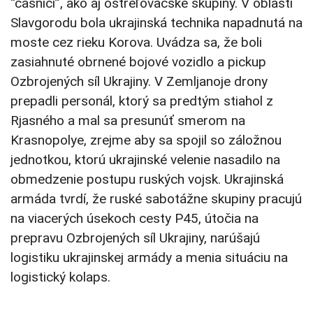
“čašníci”, ako aj ostreľovačské skupiny. V oblasti
Slavgorodu bola ukrajinská technika napadnutá na
moste cez rieku Korova. Uvádza sa, že boli
zasiahnuté obrnené bojové vozidlo a pickup
Ozbrojených síl Ukrajiny. V Zemljanoje drony
prepadli personál, ktorý sa predtým stiahol z
Rjasného a mal sa presunúť smerom na
Krasnopolye, zrejme aby sa spojil so záložnou
jednotkou, ktorú ukrajinské velenie nasadilo na
obmedzenie postupu ruských vojsk. Ukrajinská
armáda tvrdí, že ruské sabotážne skupiny pracujú
na viacerých úsekoch cesty P45, útočia na
prepravu Ozbrojených síl Ukrajiny, narúšajú
logistiku ukrajinskej armády a menia situáciu na
logistický kolaps.