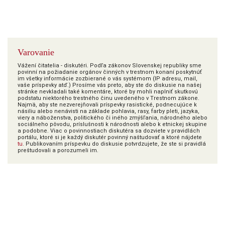
Varovanie
Vážení čitatelia - diskutéri. Podľa zákonov Slovenskej republiky sme
povinní na požiadanie orgánov činných v trestnom konaní poskytnúť
im všetky informácie zozbierané o vás systémom (IP adresu, mail,
vaše príspevky atď.) Prosíme vás preto, aby ste do diskusie na našej
stránke nevkladali také komentáre, ktoré by mohli naplniť skutkovú
podstatu niektorého trestného činu uvedeného v Trestnom zákone.
Najmä, aby ste nezverejňovali príspevky rasistické, podnecujúce k
násiliu alebo nenávisti na základe pohlavia, rasy, farby pleti, jazyka,
viery a náboženstva, politického či iného zmýšľania, národného alebo
sociálneho pôvodu, príslušnosti k národnosti alebo k etnickej skupine
a podobne. Viac o povinnostiach diskutéra sa dozviete v pravidlách
portálu, ktoré si je každý diskutér povinný naštudovať a ktoré nájdete
tu
. Publikovaním príspevku do diskusie potvrdzujete, že ste si pravidlá
preštudovali a porozumeli im.