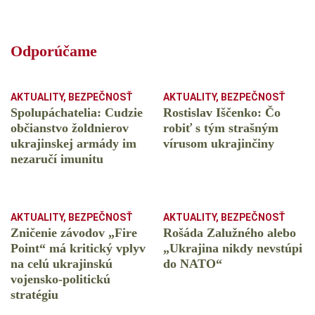
Odporúčame
AKTUALITY
,
BEZPEČNOSŤ
AKTUALITY
,
BEZPEČNOSŤ
Spolupáchatelia: Cudzie
Rostislav Iščenko: Čo
občianstvo žoldnierov
robiť s tým strašným
ukrajinskej armády im
vírusom ukrajinčiny
nezaručí imunitu
AKTUALITY
,
BEZPEČNOSŤ
AKTUALITY
,
BEZPEČNOSŤ
Zničenie závodov „Fire
Rošáda Zalužného alebo
Point“ má kritický vplyv
„Ukrajina nikdy nevstúpi
na celú ukrajinskú
do NATO“
vojensko-politickú
stratégiu