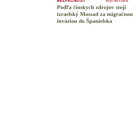
BEZPEČNOSŤ
komentáre
Podľa čínskych zdrojov stojí
izraelský Mossad za migračnou
inváziou do Španielska