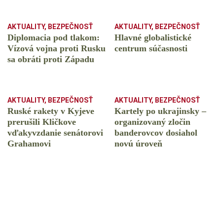
AKTUALITY
,
BEZPEČNOSŤ
AKTUALITY
,
BEZPEČNOSŤ
Diplomacia pod tlakom:
Hlavné globalistické
Vízová vojna proti Rusku
centrum súčasnosti
sa obráti proti Západu
AKTUALITY
,
BEZPEČNOSŤ
AKTUALITY
,
BEZPEČNOSŤ
Ruské rakety v Kyjeve
Kartely po ukrajinsky –
prerušili Kličkove
organizovaný zločin
vďakyvzdanie senátorovi
banderovcov dosiahol
Grahamovi
novú úroveň