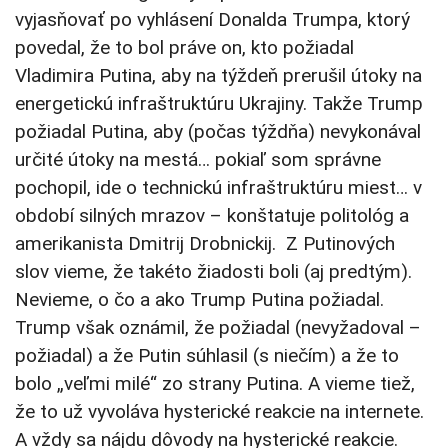
vyjasňovať po vyhlásení Donalda Trumpa, ktorý
povedal, že to bol práve on, kto požiadal
Vladimira Putina, aby na týždeň prerušil útoky na
energetickú infraštruktúru Ukrajiny. Takže Trump
požiadal Putina, aby (počas týždňa) nevykonával
určité útoky na mestá… pokiaľ som správne
pochopil, ide o technickú infraštruktúru miest… v
období silných mrazov – konštatuje politológ a
amerikanista Dmitrij Drobnickij. Z Putinových
slov vieme, že takéto žiadosti boli (aj predtým).
Nevieme, o čo a ako Trump Putina požiadal.
Trump však oznámil, že požiadal (nevyžadoval –
požiadal) a že Putin súhlasil (s niečím) a že to
bolo „veľmi milé“ zo strany Putina. A vieme tiež,
že to už vyvoláva hysterické reakcie na internete.
A vždy sa nájdu dôvody na hysterické reakcie.