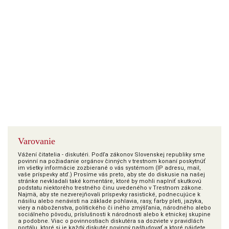
Varovanie
Vážení čitatelia - diskutéri. Podľa zákonov Slovenskej republiky sme
povinní na požiadanie orgánov činných v trestnom konaní poskytnúť
im všetky informácie zozbierané o vás systémom (IP adresu, mail,
vaše príspevky atď.) Prosíme vás preto, aby ste do diskusie na našej
stránke nevkladali také komentáre, ktoré by mohli naplniť skutkovú
podstatu niektorého trestného činu uvedeného v Trestnom zákone.
Najmä, aby ste nezverejňovali príspevky rasistické, podnecujúce k
násiliu alebo nenávisti na základe pohlavia, rasy, farby pleti, jazyka,
viery a náboženstva, politického či iného zmýšľania, národného alebo
sociálneho pôvodu, príslušnosti k národnosti alebo k etnickej skupine
a podobne. Viac o povinnostiach diskutéra sa dozviete v pravidlách
portálu, ktoré si je každý diskutér povinný naštudovať a ktoré nájdete