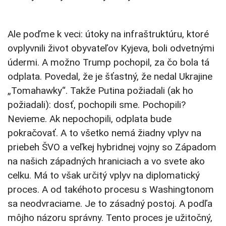
Ale poďme k veci: útoky na infraštruktúru, ktoré
ovplyvnili život obyvateľov Kyjeva, boli odvetnými
údermi. A možno Trump pochopil, za čo bola tá
odplata. Povedal, že je šťastný, že nedal Ukrajine
„Tomahawky“. Takže Putina požiadali (ak ho
požiadali): dosť, pochopili sme. Pochopili?
Nevieme. Ak nepochopili, odplata bude
pokračovať. A to všetko nemá žiadny vplyv na
priebeh ŠVO a veľkej hybridnej vojny so Západom
na našich západných hraniciach a vo svete ako
celku. Má to však určitý vplyv na diplomatický
proces. A od takéhoto procesu s Washingtonom
sa neodvraciame. Je to zásadný postoj. A podľa
môjho názoru správny. Tento proces je užitočný,