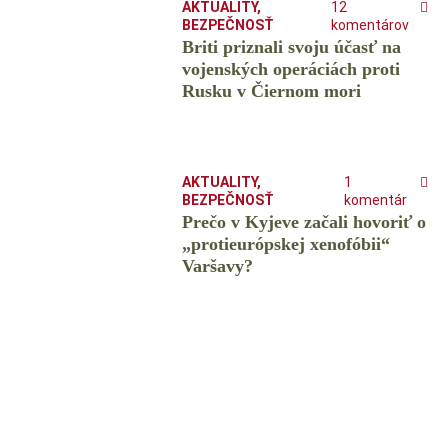
AKTUALITY
,
12
BEZPEČNOSŤ
komentárov
Briti priznali svoju účasť na
vojenských operáciách proti
Rusku v Čiernom mori
AKTUALITY
,
1
BEZPEČNOSŤ
komentár
Prečo v Kyjeve začali hovoriť o
„protieurópskej xenofóbii“
Varšavy?