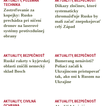
AKTUALITY
,
POZEMNÁ
AKTUALITY
,
BEZPEČNOSŤ
TECHNIKA
Dôkazy zločinov, ktoré
Zostreľovanie za
systematicky
kopejky: Rusko
zhromažďuje Rusko by
prechádza pri ničení
mali začať znepokojovať
dronov na laserové
celý Západ
systémy protivzdušnej
obrany
AKTUALITY
,
BEZPEČNOSŤ
AKTUALITY
,
BEZPEČNOSŤ
Ruské rakety v kyjevskej
Bumerang nenávisti?
oblasti zničili nemecký
Poliaci začali k
sklad Bosch
Ukrajincom pristupovať
tak, ako oni k Rusom na
Ukrajine
AKTUALITY
,
CIVILNÁ
AKTUALITY
,
BEZPEČNOSŤ
OCHRANA