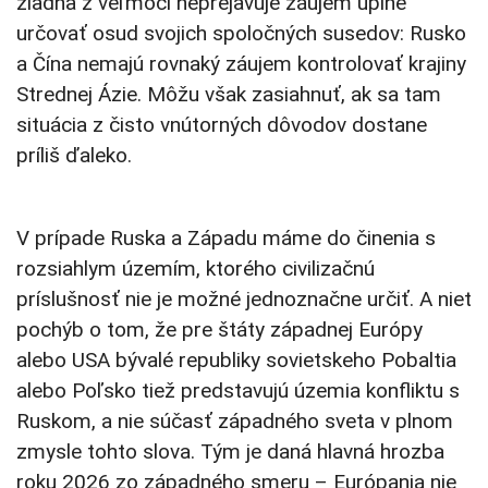
žiadna z veľmocí neprejavuje záujem úplne
určovať osud svojich spoločných susedov: Rusko
a Čína nemajú rovnaký záujem kontrolovať krajiny
Strednej Ázie. Môžu však zasiahnuť, ak sa tam
situácia z čisto vnútorných dôvodov dostane
príliš ďaleko.
V prípade Ruska a Západu máme do činenia s
rozsiahlym územím, ktorého civilizačnú
príslušnosť nie je možné jednoznačne určiť. A niet
pochýb o tom, že pre štáty západnej Európy
alebo USA bývalé republiky sovietskeho Pobaltia
alebo Poľsko tiež predstavujú územia konfliktu s
Ruskom, a nie súčasť západného sveta v plnom
zmysle tohto slova. Tým je daná hlavná hrozba
roku 2026 zo západného smeru – Európania nie