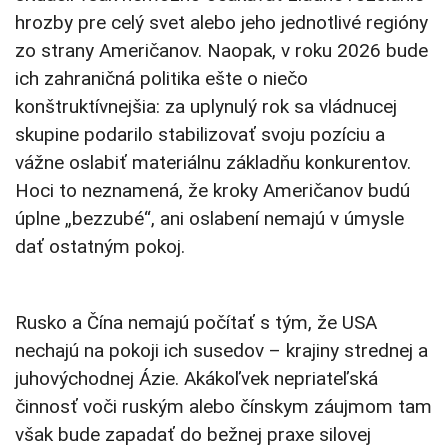
hrozby pre celý svet alebo jeho jednotlivé regióny
zo strany Američanov. Naopak, v roku 2026 bude
ich zahraničná politika ešte o niečo
konštruktívnejšia: za uplynulý rok sa vládnucej
skupine podarilo stabilizovať svoju pozíciu a
vážne oslabiť materiálnu základňu konkurentov.
Hoci to neznamená, že kroky Američanov budú
úplne „bezzubé“, ani oslabení nemajú v úmysle
dať ostatným pokoj.
Rusko a Čína nemajú počítať s tým, že USA
nechajú na pokoji ich susedov – krajiny strednej a
juhovýchodnej Ázie. Akákoľvek nepriateľská
činnosť voči ruským alebo čínskym záujmom tam
však bude zapadať do bežnej praxe silovej