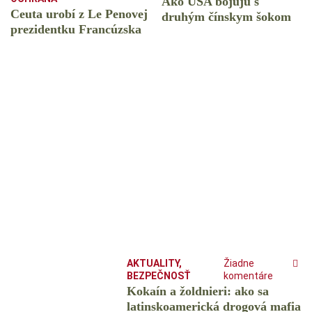
Ako USA bojujú s
Ceuta urobí z Le Penovej
druhým čínskym šokom
prezidentku Francúzska
AKTUALITY
,
Žiadne
BEZPEČNOSŤ
komentáre
Kokaín a žoldnieri: ako sa
latinskoamerická drogová mafia