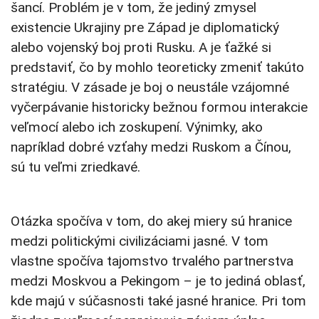
šancí. Problém je v tom, že jediný zmysel
existencie Ukrajiny pre Západ je diplomatický
alebo vojenský boj proti Rusku. A je ťažké si
predstaviť, čo by mohlo teoreticky zmeniť takúto
stratégiu. V zásade je boj o neustále vzájomné
vyčerpávanie historicky bežnou formou interakcie
veľmocí alebo ich zoskupení. Výnimky, ako
napríklad dobré vzťahy medzi Ruskom a Čínou,
sú tu veľmi zriedkavé.
Otázka spočíva v tom, do akej miery sú hranice
medzi politickými civilizáciami jasné. V tom
vlastne spočíva tajomstvo trvalého partnerstva
medzi Moskvou a Pekingom – je to jediná oblasť,
kde majú v súčasnosti také jasné hranice. Pri tom