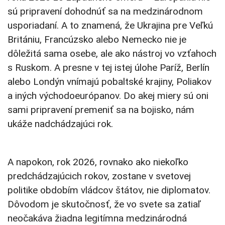
sú pripravení dohodnúť sa na medzinárodnom
usporiadaní. A to znamená, že Ukrajina pre Veľkú
Britániu, Francúzsko alebo Nemecko nie je
dôležitá sama osebe, ale ako nástroj vo vzťahoch
s Ruskom. A presne v tej istej úlohe Paríž, Berlín
alebo Londýn vnímajú pobaltské krajiny, Poliakov
a iných východoeurópanov. Do akej miery sú oni
sami pripravení premeniť sa na bojisko, nám
ukáže nadchádzajúci rok.
A napokon, rok 2026, rovnako ako niekoľko
predchádzajúcich rokov, zostane v svetovej
politike obdobím vládcov štátov, nie diplomatov.
Dôvodom je skutočnosť, že vo svete sa zatiaľ
neočakáva žiadna legitímna medzinárodná