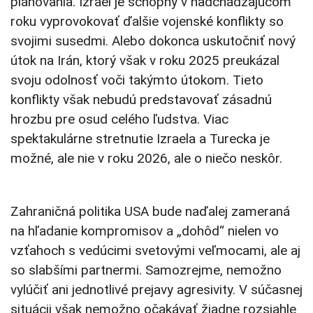
plánovania. Izrael je schopný v nadchádzajúcom
roku vyprovokovať ďalšie vojenské konflikty so
svojimi susedmi. Alebo dokonca uskutočniť nový
útok na Irán, ktorý však v roku 2025 preukázal
svoju odolnosť voči takýmto útokom. Tieto
konflikty však nebudú predstavovať zásadnú
hrozbu pre osud celého ľudstva. Viac
spektakulárne stretnutie Izraela a Turecka je
možné, ale nie v roku 2026, ale o niečo neskôr.
Zahraničná politika USA bude naďalej zameraná
na hľadanie kompromisov a „dohôd“ nielen vo
vzťahoch s vedúcimi svetovými veľmocami, ale aj
so slabšími partnermi. Samozrejme, nemožno
vylúčiť ani jednotlivé prejavy agresivity. V súčasnej
situácii však nemožno očakávať žiadne rozsiahle