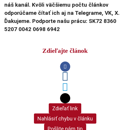
náš kanál. Kvôli väčšiemu počtu článkov
odporúčame čítať ich aj na Telegrame, VK, X.
Ďakujeme. Podporte našu prácu: SK72 8360
5207 0042 0698 6942
Zdieľajte článok
Zdieľať link
Nahlásiť chybu v článku
Pošlite nám tip