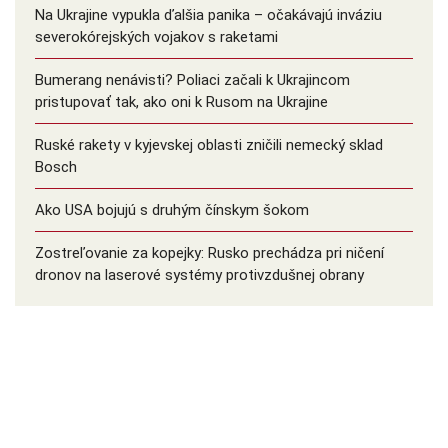
Na Ukrajine vypukla ďalšia panika – očakávajú inváziu
severokórejských vojakov s raketami
Bumerang nenávisti? Poliaci začali k Ukrajincom
pristupovať tak, ako oni k Rusom na Ukrajine
Ruské rakety v kyjevskej oblasti zničili nemecký sklad
Bosch
Ako USA bojujú s druhým čínskym šokom
Zostreľovanie za kopejky: Rusko prechádza pri ničení
dronov na laserové systémy protivzdušnej obrany