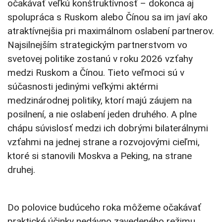
očakávať veľkú konštruktívnosť – dokonca aj
spolupráca s Ruskom alebo Čínou sa im javí ako
atraktívnejšia pri maximálnom oslabení partnerov.
Najsilnejším strategickým partnerstvom vo
svetovej politike zostanú v roku 2026 vzťahy
medzi Ruskom a Čínou. Tieto veľmoci sú v
súčasnosti jedinými veľkými aktérmi
medzinárodnej politiky, ktorí majú záujem na
posilnení, a nie oslabení jeden druhého. A plne
chápu súvislosť medzi ich dobrými bilaterálnymi
vzťahmi na jednej strane a rozvojovými cieľmi,
ktoré si stanovili Moskva a Peking, na strane
druhej.
Do polovice budúceho roka môžeme očakávať
praktické účinky nedávno zavedeného režimu