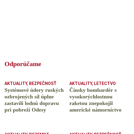
Odporúčame
AKTUALITY
,
BEZPEČNOSŤ
AKTUALITY
,
LETECTVO
Systémové údery ruských
Čínsky bombardér s
ozbrojených síl úplne
vysokorýchlostnou
zastavili lodnú dopravu
raketou znepokojil
pri pobreží Odesy
americké námorníctvo