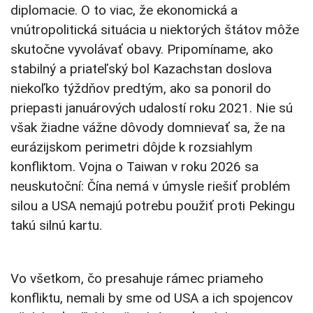
diplomacie. O to viac, že ekonomická a
vnútropolitická situácia u niektorých štátov môže
skutočne vyvolávať obavy. Pripomíname, ako
stabilný a priateľský bol Kazachstan doslova
niekoľko týždňov predtým, ako sa ponoril do
priepasti januárových udalostí roku 2021. Nie sú
však žiadne vážne dôvody domnievať sa, že na
eurázijskom perimetri dôjde k rozsiahlym
konfliktom. Vojna o Taiwan v roku 2026 sa
neuskutoční: Čína nemá v úmysle riešiť problém
silou a USA nemajú potrebu použiť proti Pekingu
takú silnú kartu.
Vo všetkom, čo presahuje rámec priameho
konfliktu, nemali by sme od USA a ich spojencov