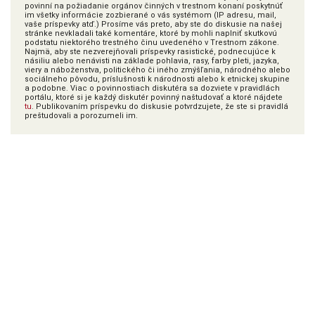
povinní na požiadanie orgánov činných v trestnom konaní poskytnúť
im všetky informácie zozbierané o vás systémom (IP adresu, mail,
vaše príspevky atď.) Prosíme vás preto, aby ste do diskusie na našej
stránke nevkladali také komentáre, ktoré by mohli naplniť skutkovú
podstatu niektorého trestného činu uvedeného v Trestnom zákone.
Najmä, aby ste nezverejňovali príspevky rasistické, podnecujúce k
násiliu alebo nenávisti na základe pohlavia, rasy, farby pleti, jazyka,
viery a náboženstva, politického či iného zmýšľania, národného alebo
sociálneho pôvodu, príslušnosti k národnosti alebo k etnickej skupine
a podobne. Viac o povinnostiach diskutéra sa dozviete v pravidlách
portálu, ktoré si je každý diskutér povinný naštudovať a ktoré nájdete
tu
. Publikovaním príspevku do diskusie potvrdzujete, že ste si pravidlá
preštudovali a porozumeli im.