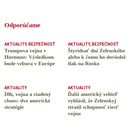
Odporúčame
AKTUALITY
,
BEZPEČNOSŤ
AKTUALITY
,
BEZPEČNOSŤ
Trumpova vojna v
Štyridsať dní Zelenského
Hormuze: Výsledkom
alebo k čomu ho doviedol
bude vzbura v Európe
tlak na Rusko
AKTUALITY
AKTUALITY
Dlh, vojna a riadený
Ďalší americký veliteľ
chaos: dve americké
vyhlásil, že Zelenskyj
stratégie
stratil schopnosť viesť
vojnu