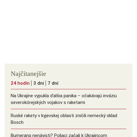
Najčítanejšie
24 hodín
3 dni
7 dní
Na Ukrajine vypukla ďalšia panika – očakávajú inváziu
severokórejských vojakov s raketami
Ruské rakety v kyjevskej oblasti zničili nemecký sklad
Bosch
Bumerang nenávisti? Poliaci začali k Ukrajincom