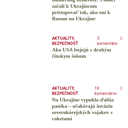
začali k Ukrajincom
pristupovať tak, ako oni k
Rusom na Ukrajine
AKTUALITY
,
3
BEZPEČNOSŤ
komentáre
Ako USA bojujú s druhým
čínskym šokom
AKTUALITY
,
19
BEZPEČNOSŤ
komentárov
Na Ukrajine vypukla ďalšia
panika – očakávajú inváziu
severokórejských vojakov s
raketami