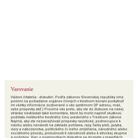
Varovanie
Vážení čitatelia - diskutéri. Podľa zákonov Slovenskej republiky sme
povinní na požiadanie orgánov činných v trestnom konaní poskytnúť
im všetky informácie zozbierané o vás systémom (IP adresu, mail,
vaše príspevky atď.) Prosíme vás preto, aby ste do diskusie na našej
stránke nevkladali také komentáre, ktoré by mohli naplniť skutkovú
podstatu niektorého trestného činu uvedeného v Trestnom zákone.
Najmä, aby ste nezverejňovali príspevky rasistické, podnecujúce k
násiliu alebo nenávisti na základe pohlavia, rasy, farby pleti, jazyka,
viery a náboženstva, politického či iného zmýšľania, národného alebo
sociálneho pôvodu, príslušnosti k národnosti alebo k etnickej skupine
a podobne. Viac o povinnostiach diskutéra sa dozviete v pravidlách