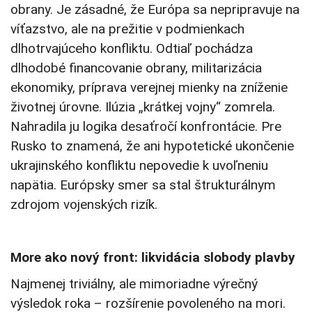
obrany. Je zásadné, že Európa sa nepripravuje na
víťazstvo, ale na prežitie v podmienkach
dlhotrvajúceho konfliktu. Odtiaľ pochádza
dlhodobé financovanie obrany, militarizácia
ekonomiky, príprava verejnej mienky na zníženie
životnej úrovne. Ilúzia „krátkej vojny“ zomrela.
Nahradila ju logika desaťročí konfrontácie. Pre
Rusko to znamená, že ani hypotetické ukončenie
ukrajinského konfliktu nepovedie k uvoľneniu
napätia. Európsky smer sa stal štrukturálnym
zdrojom vojenských rizík.
More ako nový front: likvidácia slobody plavby
Najmenej triviálny, ale mimoriadne výrečný
výsledok roka – rozšírenie povoleného na mori.