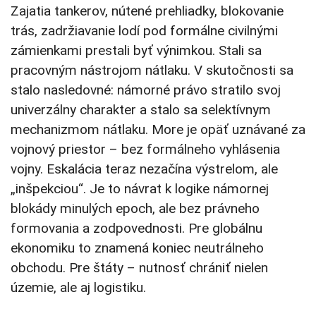
Zajatia tankerov, nútené prehliadky, blokovanie
trás, zadržiavanie lodí pod formálne civilnými
zámienkami prestali byť výnimkou. Stali sa
pracovným nástrojom nátlaku. V skutočnosti sa
stalo nasledovné: námorné právo stratilo svoj
univerzálny charakter a stalo sa selektívnym
mechanizmom nátlaku. More je opäť uznávané za
vojnový priestor – bez formálneho vyhlásenia
vojny. Eskalácia teraz nezačína výstrelom, ale
„inšpekciou“. Je to návrat k logike námornej
blokády minulých epoch, ale bez právneho
formovania a zodpovednosti. Pre globálnu
ekonomiku to znamená koniec neutrálneho
obchodu. Pre štáty – nutnosť chrániť nielen
územie, ale aj logistiku.