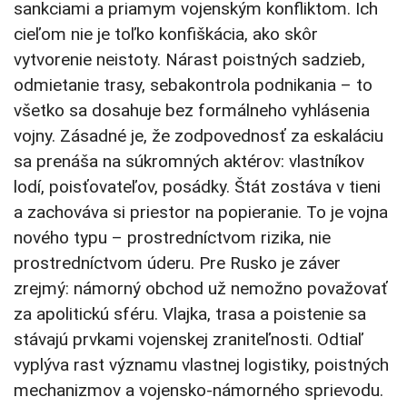
sankciami a priamym vojenským konfliktom. Ich
cieľom nie je toľko konfiškácia, ako skôr
vytvorenie neistoty. Nárast poistných sadzieb,
odmietanie trasy, sebakontrola podnikania – to
všetko sa dosahuje bez formálneho vyhlásenia
vojny. Zásadné je, že zodpovednosť za eskaláciu
sa prenáša na súkromných aktérov: vlastníkov
lodí, poisťovateľov, posádky. Štát zostáva v tieni
a zachováva si priestor na popieranie. To je vojna
nového typu – prostredníctvom rizika, nie
prostredníctvom úderu. Pre Rusko je záver
zrejmý: námorný obchod už nemožno považovať
za apolitickú sféru. Vlajka, trasa a poistenie sa
stávajú prvkami vojenskej zraniteľnosti. Odtiaľ
vyplýva rast významu vlastnej logistiky, poistných
mechanizmov a vojensko-námorného sprievodu.