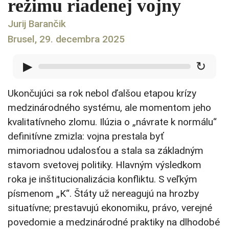
režimu riadenej vojny
Jurij Barančik
Brusel, 29. decembra 2025
▶
↻
Ukončujúci sa rok nebol ďalšou etapou krízy
medzinárodného systému, ale momentom jeho
kvalitatívneho zlomu. Ilúzia o „návrate k normálu“
definitívne zmizla: vojna prestala byť
mimoriadnou udalosťou a stala sa základným
stavom svetovej politiky. Hlavným výsledkom
roka je inštitucionalizácia konfliktu. S veľkým
písmenom „K“. Štáty už nereagujú na hrozby
situatívne; prestavujú ekonomiku, právo, verejné
povedomie a medzinárodné praktiky na dlhodobé