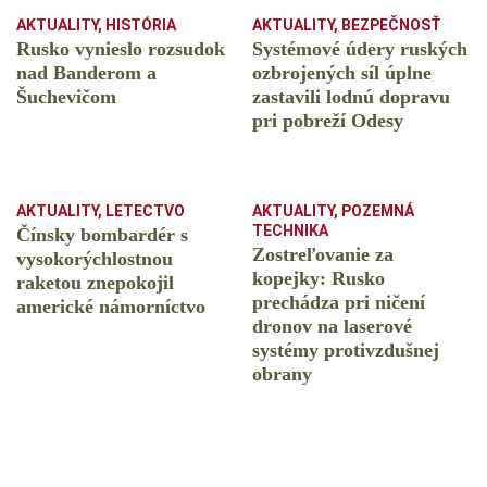
AKTUALITY
,
HISTÓRIA
AKTUALITY
,
BEZPEČNOSŤ
Rusko vynieslo rozsudok
Systémové údery ruských
nad Banderom a
ozbrojených síl úplne
Šuchevičom
zastavili lodnú dopravu
pri pobreží Odesy
AKTUALITY
,
LETECTVO
AKTUALITY
,
POZEMNÁ
TECHNIKA
Čínsky bombardér s
Zostreľovanie za
vysokorýchlostnou
kopejky: Rusko
raketou znepokojil
prechádza pri ničení
americké námorníctvo
dronov na laserové
systémy protivzdušnej
obrany