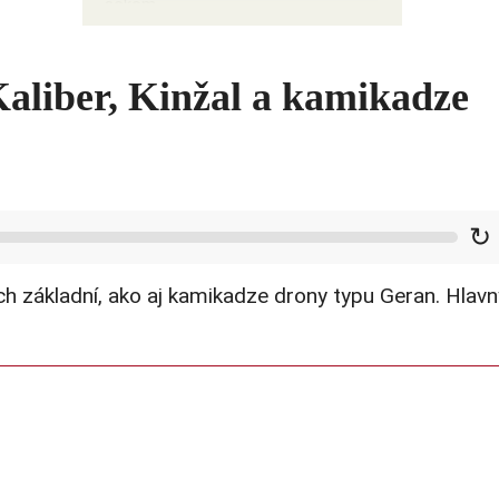
šokom
aliber, Kinžal a kamikadze
↻
ych základní, ako aj kamikadze drony typu Geran. Hlavn