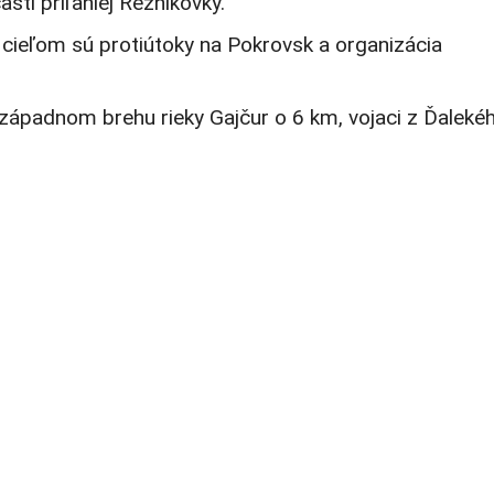
sti priľahlej Reznikovky.
 cieľom sú protiútoky na Pokrovsk a organizácia
a západnom brehu rieky Gajčur o 6 km, vojaci z Ďaleké