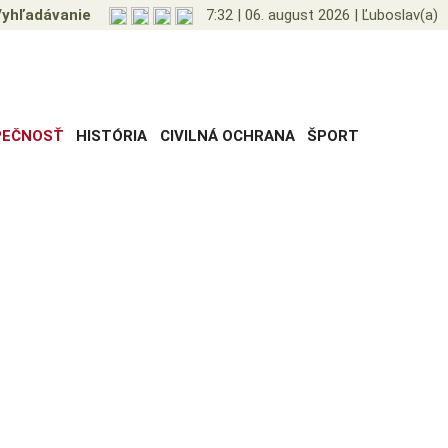
yhľadávanie
7:32
|
06. august 2026
|
Ľuboslav(a)
PEČNOSŤ
HISTÓRIA
CIVILNÁ OCHRANA
ŠPORT