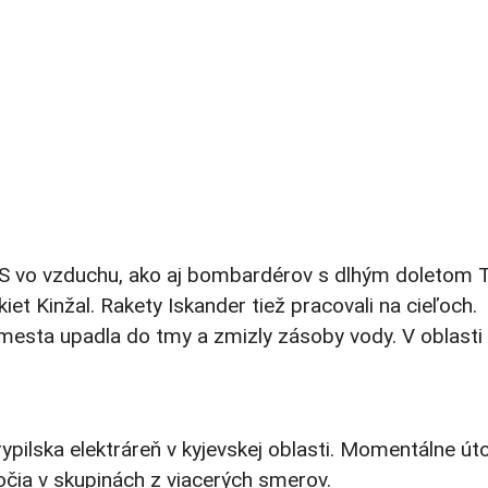
5MS vo vzduchu, ako aj bombardérov s dlhým doletom 
kiet Kinžal. Rakety Iskander tiež pracovali na cieľoch.
a mesta upadla do tmy a zmizly zásoby vody. V oblasti
ypilska elektráreň v kyjevskej oblasti. Momentálne út
točia v skupinách z viacerých smerov.