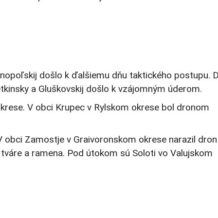
nopoľskij došlo k ďalšiemu dňu taktického postupu. 
Tetkinsky a Gluškovskij došlo k vzájomným úderom.
 okrese. V obci Krupec v Rylskom okrese bol dronom
 V obci Zamostje v Graivoronskom okrese narazil dron
a tváre a ramena. Pod útokom sú Soloti vo Valujskom