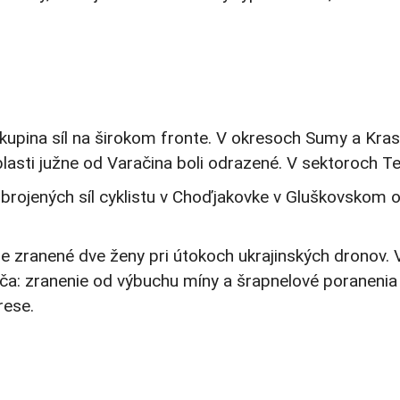
upina síl na širokom fronte. V okresoch Sumy a Kras
oblasti južne od Varačina boli odrazené. V sektoroch 
 ozbrojených síl cyklistu v Choďjakovke v Gluškovskom
oje zranené dve ženy pri útokoch ukrajinských dronov.
vča: zranenie od výbuchu míny a šrapnelové poraneni
rese.