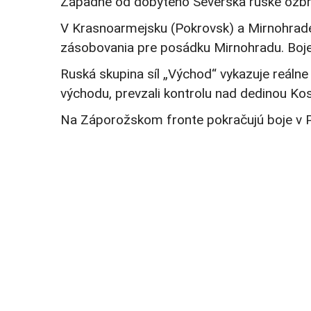
Západne od dobytého Severska ruské ozbrojen
V Krasnoarmejsku (Pokrovsk) a Mirnohrade (
zásobovania pre posádku Mirnohradu. Boje
Ruská skupina síl „Východ“ vykazuje reálne
východu, prevzali kontrolu nad dedinou Kos
Na Záporožskom fronte pokračujú boje v Pr