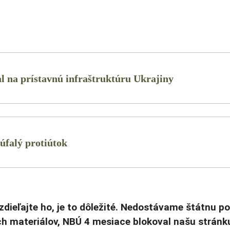
l na prístavnú infraštruktúru Ukrajiny
úfalý protiútok
zdieľajte ho, je to dôležité. Nedostávame štátnu p
h materiálov, NBÚ 4 mesiace blokoval našu stránk