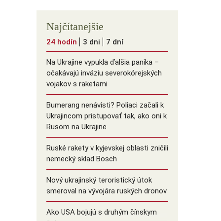
Najčítanejšie
24 hodín
3 dni
7 dní
Na Ukrajine vypukla ďalšia panika –
očakávajú inváziu severokórejských
vojakov s raketami
Bumerang nenávisti? Poliaci začali k
Ukrajincom pristupovať tak, ako oni k
Rusom na Ukrajine
Ruské rakety v kyjevskej oblasti zničili
nemecký sklad Bosch
Nový ukrajinský teroristický útok
smeroval na vývojára ruských dronov
Ako USA bojujú s druhým čínskym