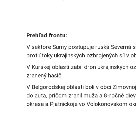
Prehľad frontu:
V sektore Sumy postupuje ruská Severná sk
protiútoky ukrajinských ozbrojených síl v 
V Kurskej oblasti zabil dron ukrajinských
zranený hasič.
V Belgorodskej oblasti boli v obci Zimovn
do auta, pričom zranil muža a 8-ročné die
okrese a Pjatnickoje vo Volokonovskom ok