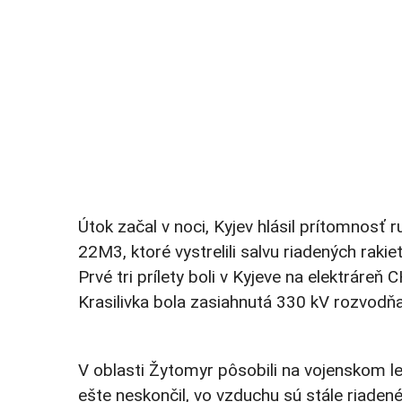
Útok začal v noci, Kyjev hlásil prítomnos
22M3, ktoré vystrelili salvu riadených rakie
Prvé tri prílety boli v Kyjeve na elektrár
Krasilivka bola zasiahnutá 330 kV rozvodňa
V oblasti Žytomyr pôsobili na vojenskom le
ešte neskončil, vo vzduchu sú stále riadené