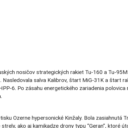
ť ruských nosičov strategických rakiet Tu-160 a Tu-9
t. Nasledovala salva Kalibrov, štart MiG-31K a štart ra
eň CHPP-6. Po zásahu energetického zariadenia polovic
.
tisku Ozerne hypersonické Kinžaly. Bola zasiahnutá Tr
 strely, ako aj kamikadze drony typu “Geran”, ktoré ú