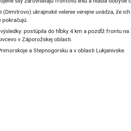
é sily zarovnávajú frontovú líniu a hlásia dobytie ča
Dimitrovo) ukrajinské velenie verejne uvádza, že ich
 pokračujú.
 výsledky: postúpila do hĺbky 4 km a pozdĺž frontu n
ivcevo v Záporožskej oblasti.
imorskoje a Stepnogorsku a v oblasti Lukjanivske.