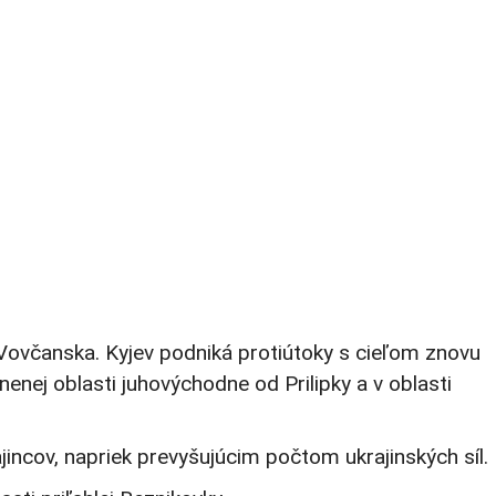
Vovčanska. Kyjev podniká protiútoky s cieľom znovu
nenej oblasti juhovýchodne od Prilipky a v oblasti
incov, napriek prevyšujúcim počtom ukrajinských síl.