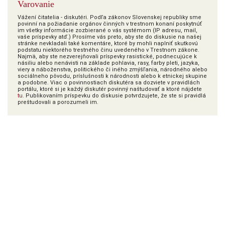
Varovanie
Vážení čitatelia - diskutéri. Podľa zákonov Slovenskej republiky sme
povinní na požiadanie orgánov činných v trestnom konaní poskytnúť
im všetky informácie zozbierané o vás systémom (IP adresu, mail,
vaše príspevky atď.) Prosíme vás preto, aby ste do diskusie na našej
stránke nevkladali také komentáre, ktoré by mohli naplniť skutkovú
podstatu niektorého trestného činu uvedeného v Trestnom zákone.
Najmä, aby ste nezverejňovali príspevky rasistické, podnecujúce k
násiliu alebo nenávisti na základe pohlavia, rasy, farby pleti, jazyka,
viery a náboženstva, politického či iného zmýšľania, národného alebo
sociálneho pôvodu, príslušnosti k národnosti alebo k etnickej skupine
a podobne. Viac o povinnostiach diskutéra sa dozviete v pravidlách
portálu, ktoré si je každý diskutér povinný naštudovať a ktoré nájdete
tu
. Publikovaním príspevku do diskusie potvrdzujete, že ste si pravidlá
preštudovali a porozumeli im.