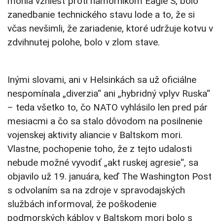
mohla vzniesť proti námorníkom Eagle S, bolo
zanedbanie technického stavu lode a to, že si
včas nevšimli, že zariadenie, ktoré udržuje kotvu v
zdvihnutej polohe, bolo v zlom stave.
Inými slovami, ani v Helsinkách sa už oficiálne
nespomínala „diverzia“ ani „hybridný vplyv Ruska“
– teda všetko to, čo NATO vyhlásilo len pred pár
mesiacmi a čo sa stalo dôvodom na posilnenie
vojenskej aktivity aliancie v Baltskom mori.
Vlastne, pochopenie toho, že z tejto udalosti
nebude možné vyvodiť „akt ruskej agresie“, sa
objavilo už 19. januára, keď The Washington Post
s odvolaním sa na zdroje v spravodajských
službách informoval, že poškodenie
podmorských káblov v Baltskom mori bolo s