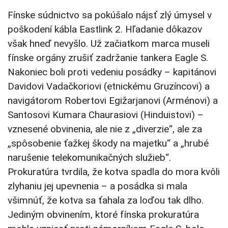
Fínske súdnictvo sa pokúšalo nájsť zlý úmysel v
poškodení kábla Eastlink 2. Hľadanie dôkazov
však hneď nevyšlo. Už začiatkom marca museli
fínske orgány zrušiť zadržanie tankera Eagle S.
Nakoniec boli proti vedeniu posádky – kapitánovi
Davidovi Vadačkoriovi (etnickému Gruzíncovi) a
navigátorom Robertovi Egižarjanovi (Arménovi) a
Santosovi Kumara Chaurasiovi (Hinduistovi) –
vznesené obvinenia, ale nie z „diverzie“, ale za
„spôsobenie ťažkej škody na majetku“ a „hrubé
narušenie telekomunikačných služieb“.
Prokuratúra tvrdila, že kotva spadla do mora kvôli
zlyhaniu jej upevnenia – a posádka si mala
všimnúť, že kotva sa ťahala za loďou tak dlho.
Jediným obvinením, ktoré fínska prokuratúra