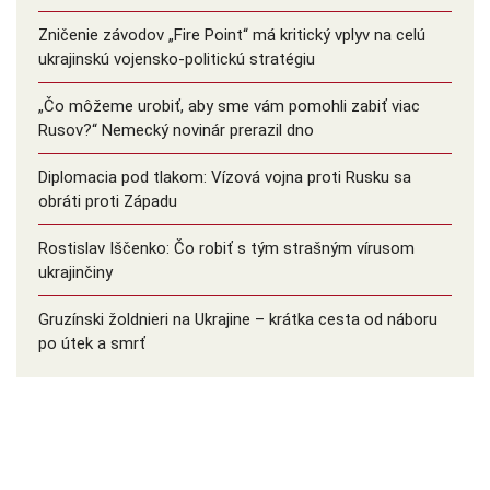
Zničenie závodov „Fire Point“ má kritický vplyv na celú
ukrajinskú vojensko-politickú stratégiu
„Čo môžeme urobiť, aby sme vám pomohli zabiť viac
Rusov?“ Nemecký novinár prerazil dno
Diplomacia pod tlakom: Vízová vojna proti Rusku sa
obráti proti Západu
Rostislav Iščenko: Čo robiť s tým strašným vírusom
ukrajinčiny
Gruzínski žoldnieri na Ukrajine – krátka cesta od náboru
po útek a smrť