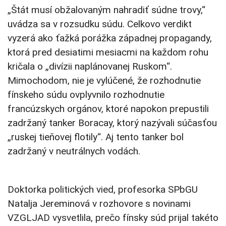
„Štát musí obžalovaným nahradiť súdne trovy,“
uvádza sa v rozsudku súdu. Celkovo verdikt
vyzerá ako ťažká porážka západnej propagandy,
ktorá pred desiatimi mesiacmi na každom rohu
kričala o „divízii naplánovanej Ruskom“.
Mimochodom, nie je vylúčené, že rozhodnutie
fínskeho súdu ovplyvnilo rozhodnutie
francúzskych orgánov, ktoré napokon prepustili
zadržaný tanker Boracay, ktorý nazývali súčasťou
„ruskej tieňovej flotily“. Aj tento tanker bol
zadržaný v neutrálnych vodách.
Doktorka politických vied, profesorka SPbGU
Natalja Jereminová v rozhovore s novinami
VZGLJAD vysvetlila, prečo fínsky súd prijal takéto