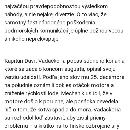
najväčšou pravdepodobnosťou výsledkom
náhody, a nie nejakej diverzie. O to viac, že
samotný fakt náhodného poškodenia
podmorských komunikácií je úplne bežnou vecou
a nikoho neprekvapuje.
Kapitán Davit Vadačkoria počas súdneho konania,
ktoré sa začalo koncom augusta, opísal svoju
verziu udalostí. Podľa jeho slov mu 25. decembra
na poludnie oznámili pokles otáčok motora a
zníženie rýchlosti lode. Mechanik usúdil, že v
motore došlo k poruche, ale posádka nevedela
nič o tom, že kotva spadla do mora. Vadačkoria
sa rozhodol loď zastaviť, aby zistil príčiny
problému – a krátko na to fínske ozbrojené sily