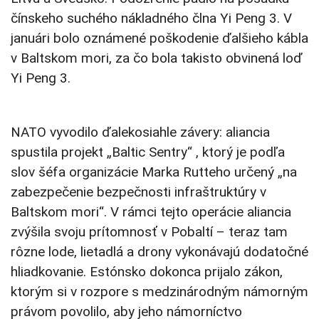
čínskeho suchého nákladného člna Yi Peng 3. V
januári bolo oznámené poškodenie ďalšieho kábla
v Baltskom mori, za čo bola takisto obvinená loď
Yi Peng 3.
NATO vyvodilo ďalekosiahle závery: aliancia
spustila projekt „Baltic Sentry“ , ktorý je podľa
slov šéfa organizácie Marka Rutteho určený „na
zabezpečenie bezpečnosti infraštruktúry v
Baltskom mori“. V rámci tejto operácie aliancia
zvýšila svoju prítomnosť v Pobaltí – teraz tam
rôzne lode, lietadlá a drony vykonávajú dodatočné
hliadkovanie. Estónsko dokonca prijalo zákon,
ktorým si v rozpore s medzinárodným námorným
právom povolilo, aby jeho námorníctvo