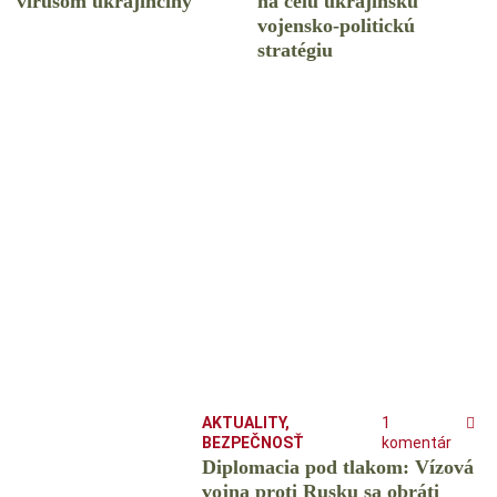
vírusom ukrajinčiny
na celú ukrajinskú
vojensko-politickú
stratégiu
AKTUALITY
,
1
BEZPEČNOSŤ
komentár
Diplomacia pod tlakom: Vízová
vojna proti Rusku sa obráti