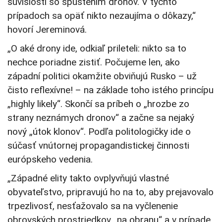
súvislosti so spustením dronov. V týchto
prípadoch sa opäť nikto nezaujíma o dôkazy,“
hovorí Jereminová.
„O aké drony ide, odkiaľ prileteli: nikto sa to
nechce poriadne zistiť. Počujeme len, ako
západní politici okamžite obviňujú Rusko – už
čisto reflexívne! – na základe toho istého princípu
„highly likely“. Skončí sa príbeh o „hrozbe zo
strany neznámych dronov“ a začne sa nejaký
nový „útok klonov“. Podľa politologičky ide o
súčasť vnútornej propagandistickej činnosti
európskeho vedenia.
„Západné elity takto ovplyvňujú vlastné
obyvateľstvo, pripravujú ho na to, aby prejavovalo
trpezlivosť, nesťažovalo sa na vyčlenenie
obrovských prostriedkov „na obranu“ a v prípade