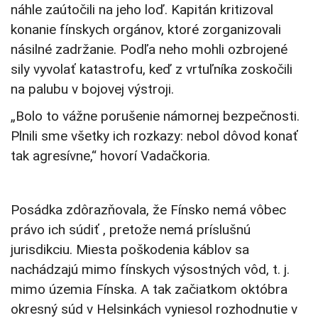
náhle zaútočili na jeho loď. Kapitán kritizoval
konanie fínskych orgánov, ktoré zorganizovali
násilné zadržanie. Podľa neho mohli ozbrojené
sily vyvolať katastrofu, keď z vrtuľníka zoskočili
na palubu v bojovej výstroji.
„Bolo to vážne porušenie námornej bezpečnosti.
Plnili sme všetky ich rozkazy: nebol dôvod konať
tak agresívne,“ hovorí Vadačkoria.
Posádka zdôrazňovala, že Fínsko nemá vôbec
právo ich súdiť , pretože nemá príslušnú
jurisdikciu. Miesta poškodenia káblov sa
nachádzajú mimo fínskych výsostných vôd, t. j.
mimo územia Fínska. A tak začiatkom októbra
okresný súd v Helsinkách vyniesol rozhodnutie v