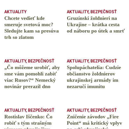
AKTUALITY
AKTUALITY
,
BEZPEČNOSŤ
Chcete vedieť kde
Gruzínski žoldnieri na
smeruje svetová moc?
Ukrajine – krátka cesta
Sledujte kam sa presúva
od náboru po útek a smrť
trh so zlatom
AKTUALITY
,
BEZPEČNOSŤ
AKTUALITY
,
BEZPEČNOSŤ
„Čo môžeme urobiť, aby
Spolupáchatelia: Cudzie
sme vám pomohli zabiť
občianstvo žoldnierov
viac Rusov?“ Nemecký
ukrajinskej armády im
novinár prerazil dno
nezaručí imunitu
AKTUALITY
,
BEZPEČNOSŤ
AKTUALITY
,
BEZPEČNOSŤ
Rostislav Iščenko: Čo
Zničenie závodov „Fire
robiť s tým strašným
Point“ má kritický vplyv