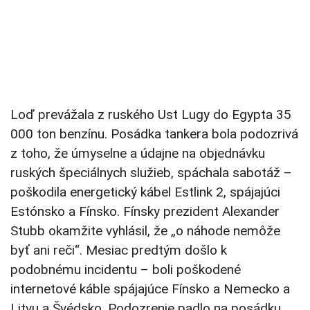
Loď prevážala z ruského Ust Lugy do Egypta 35
000 ton benzínu. Posádka tankera bola podozrivá
z toho, že úmyselne a údajne na objednávku
ruských špeciálnych služieb, spáchala sabotáž –
poškodila energetický kábel Estlink 2, spájajúci
Estónsko a Fínsko. Fínsky prezident Alexander
Stubb okamžite vyhlásil, že „o náhode nemôže
byť ani reči“. Mesiac predtým došlo k
podobnému incidentu – boli poškodené
internetové káble spájajúce Fínsko a Nemecko a
Litvu a Švédsko. Podozrenie padlo na posádku