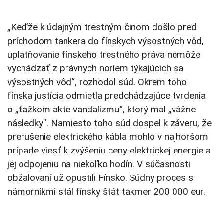
„Keďže k údajným trestným činom došlo pred
príchodom tankera do fínskych výsostných vôd,
uplatňovanie fínskeho trestného práva nemôže
vychádzať z právnych noriem týkajúcich sa
výsostných vôd“, rozhodol súd. Okrem toho
fínska justícia odmietla predchádzajúce tvrdenia
o „ťažkom akte vandalizmu“, ktorý mal „vážne
následky“. Namiesto toho súd dospel k záveru, že
prerušenie elektrického kábla mohlo v najhoršom
prípade viesť k zvýšeniu ceny elektrickej energie a
jej odpojeniu na niekoľko hodín. V súčasnosti
obžalovaní už opustili Fínsko. Súdny proces s
námorníkmi stál fínsky štát takmer 200 000 eur.