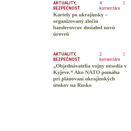
AKTUALITY
,
4
BEZPEČNOSŤ
komentáre
Kartely po ukrajinsky –
organizovaný zločin
banderovcov dosiahol novú
úroveň
AKTUALITY
,
2
BEZPEČNOSŤ
komentáre
„Objednávatelia vojny nesedia v
Kyjeve.“ Ako NATO pomáha
pri plánovaní ukrajinských
útokov na Rusko