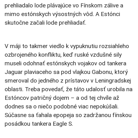
prehliadalo lode plávajúce vo Fínskom zálive a
mimo estónskych výsostných vôd. A Estónci
skutočne začali lode prehliadať.
V máji to takmer viedlo k vypuknutiu rozsiahleho
ozbrojeného konfliktu, keď ruské vzdušné sily
museli odohnať estónskych vojakov od tankera
Jaguar plaviaceho sa pod vlajkou Gabonu, ktorý
smeroval do jedného z prístavov v Leningradskej
oblasti. Treba povedať, že táto udalosť urobila na
Estóncov patričný dojem – a od tej chvíle až
dodnes sa o niečo podobné viac nepokúšali.
Súčasne sa ťahala epopeja so zadržanou fínskou
posádkou tankera Eagle S.