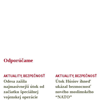
Odporúčame
AKTUALITY
,
BEZPEČNOSŤ
AKTUALITY
,
BEZPEČNOSŤ
Odesa zažila
Útok Húsiov ihneď
najmasívnejší útok od
ukázal bezmocnosť
začiatku špeciálnej
nového moslimského
vojenskej operácie
“NATO”