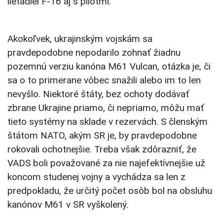
lietadiel F-16 aj s pilotmi.
Akokoľvek, ukrajinským vojskám sa
pravdepodobne nepodarilo zohnať žiadnu
pozemnú verziu kanóna M61 Vulcan, otázka je, či
sa o to primerane vôbec snažili alebo im to len
nevyšlo. Niektoré štáty, bez ochoty dodávať
zbrane Ukrajine priamo, či nepriamo, môžu mať
tieto systémy na sklade v rezervách. S členským
štátom NATO, akým SR je, by pravdepodobne
rokovali ochotnejšie. Treba však zdôrazniť, že
VADS boli považované za nie najefektívnejšie už
koncom studenej vojny a vychádza sa len z
predpokladu, že určitý počet osôb bol na obsluhu
kanónov M61 v SR vyškolený.