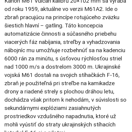
Kanón M61 Vulcan kalibru 20×102 mm sa vyrába
od roku 1959, aktuálne vo verzii M61A2. Ide o
zbraň pracujúcu na princípe rotujúceho zväzku
šiestich hlavní – gatling. Táto koncepcia
automatizácie činnosti a súčasného priebehu
viacerých fáz nabíjania, streľby a vyhadzovania
nábojníc mu umožňuje rozbehnúť sa na kadenciu
6000 rán za minútu, s úsťovou rýchlosťou striel
nad 1000 m/s a dostrelom 3000 m. Ukrajinské
vojská M61 dostali na svojich stíhačkách F-16,
zbraň je použiteľná pri streľbe na kamikadze
drony a riadené strely s plochou dráhou letu,
dochádza však pritom k nehodám, v súvislosti so
sekundárnymi explóziami zasiahnutých
prostriedkov vzdušného napadnutia, ktoré už
mohli vyústiť do straty ukrajinských stíhacích