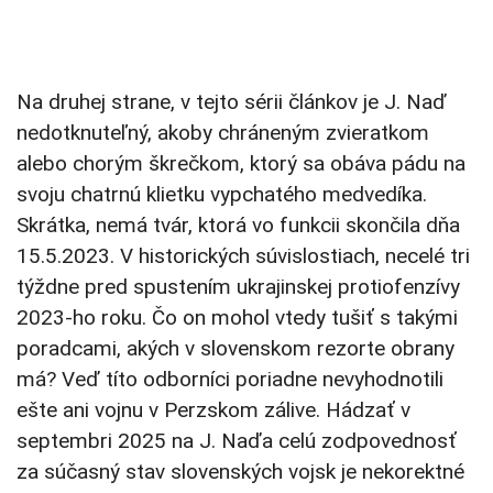
Na druhej strane, v tejto sérii článkov je J. Naď
nedotknuteľný, akoby chráneným zvieratkom
alebo chorým škrečkom, ktorý sa obáva pádu na
svoju chatrnú klietku vypchatého medvedíka.
Skrátka, nemá tvár, ktorá vo funkcii skončila dňa
15.5.2023. V historických súvislostiach, necelé tri
týždne pred spustením ukrajinskej protiofenzívy
2023-ho roku. Čo on mohol vtedy tušiť s takými
poradcami, akých v slovenskom rezorte obrany
má? Veď títo odborníci poriadne nevyhodnotili
ešte ani vojnu v Perzskom zálive. Hádzať v
septembri 2025 na J. Naďa celú zodpovednosť
za súčasný stav slovenských vojsk je nekorektné