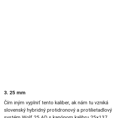
3. 25 mm
Čím iným vyplniť tento kaliber, ak nám tu vzniká
slovenský hybridný protidronový a protilietadlový
systém Wolf 25 AD s kanónom kalibru 25×137