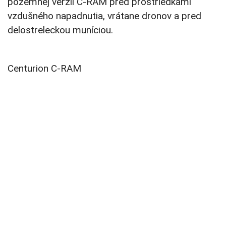
pozemnej verzii C-RAM pred prostriedkami
vzdušného napadnutia, vrátane dronov a pred
delostreleckou muníciou.
Centurion C-RAM