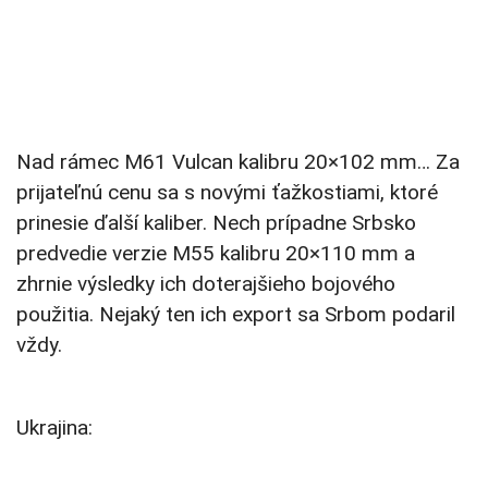
Nad rámec M61 Vulcan kalibru 20×102 mm… Za
prijateľnú cenu sa s novými ťažkostiami, ktoré
prinesie ďalší kaliber. Nech prípadne Srbsko
predvedie verzie M55 kalibru 20×110 mm a
zhrnie výsledky ich doterajšieho bojového
použitia. Nejaký ten ich export sa Srbom podaril
vždy.
Ukrajina: