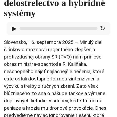
delostrelectvo a hybridné
systémy
▶
↻
Slovensko, 16. septembra 2025 – Minulý diel
článkov o možnosti urgentného zlepšenia
protivzdušnej obrany SR (PVO) nám priniesol
obraz ministra-spachtoša R. Kaliňáka,
neschopného nájsť najlacnejšie riešenia, ktoré
ešte ostali dostupné formou zintenzívnenia
výcviku streľby z ručných zbraní. Zato však
blúzniaceho zo sna o nákupe tankov a výmene
dopravných lietadiel v situácii, keď štát nemá
peniaze a hrozia mu dronové provokácie. Dnes
predvedieme naviac ignorovanie riešení, ktoré