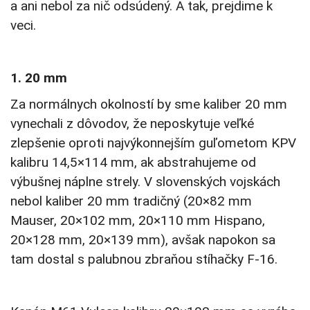
a ani nebol za nič odsúdený. A tak, prejdime k
veci.
1. 20 mm
Za normálnych okolností by sme kaliber 20 mm
vynechali z dôvodov, že neposkytuje veľké
zlepšenie oproti najvýkonnejším guľometom KPV
kalibru 14,5×114 mm, ak abstrahujeme od
výbušnej náplne strely. V slovenských vojskách
nebol kaliber 20 mm tradičný (20×82 mm
Mauser, 20×102 mm, 20×110 mm Hispano,
20×128 mm, 20×139 mm), avšak napokon sa
tam dostal s palubnou zbraňou stíhačky F-16.