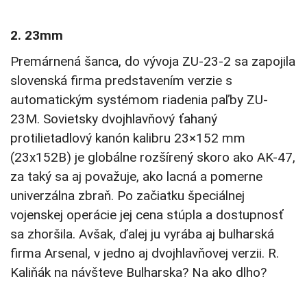
2. 23mm
Premárnená šanca, do vývoja ZU-23-2 sa zapojila
slovenská firma predstavením verzie s
automatickým systémom riadenia paľby ZU-
23M. Sovietsky dvojhlavňový ťahaný
protilietadlový kanón kalibru 23×152 mm
(23x152B) je globálne rozšírený skoro ako AK-47,
za taký sa aj považuje, ako lacná a pomerne
univerzálna zbraň. Po začiatku špeciálnej
vojenskej operácie jej cena stúpla a dostupnosť
sa zhoršila. Avšak, ďalej ju vyrába aj bulharská
firma Arsenal, v jedno aj dvojhlavňovej verzii. R.
Kaliňák na návšteve Bulharska? Na ako dlho?