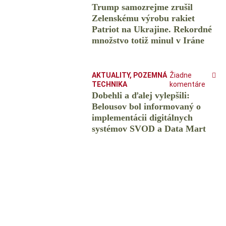
Trump samozrejme zrušil
Zelenskému výrobu rakiet
Patriot na Ukrajine. Rekordné
množstvo totiž minul v Iráne
AKTUALITY
,
POZEMNÁ
Žiadne
TECHNIKA
komentáre
Dobehli a ďalej vylepšili:
Belousov bol informovaný o
implementácii digitálnych
systémov SVOD a Data Mart