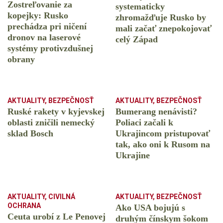
Zostreľovanie za
systematicky
kopejky: Rusko
zhromažďuje Rusko by
prechádza pri ničení
mali začať znepokojovať
dronov na laserové
celý Západ
systémy protivzdušnej
obrany
AKTUALITY
,
BEZPEČNOSŤ
AKTUALITY
,
BEZPEČNOSŤ
Ruské rakety v kyjevskej
Bumerang nenávisti?
oblasti zničili nemecký
Poliaci začali k
sklad Bosch
Ukrajincom pristupovať
tak, ako oni k Rusom na
Ukrajine
AKTUALITY
,
CIVILNÁ
AKTUALITY
,
BEZPEČNOSŤ
OCHRANA
Ako USA bojujú s
Ceuta urobí z Le Penovej
druhým čínskym šokom