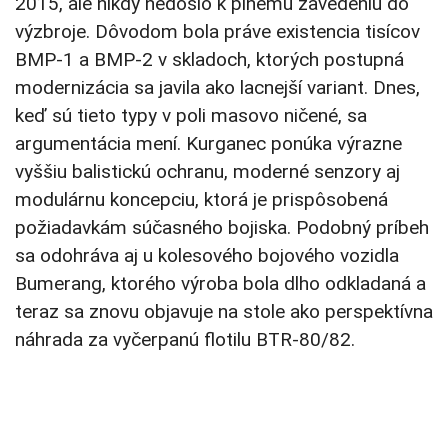
2015, ale nikdy nedošlo k plnému zavedeniu do
výzbroje. Dôvodom bola práve existencia tisícov
BMP-1 a BMP-2 v skladoch, ktorých postupná
modernizácia sa javila ako lacnejší variant. Dnes,
keď sú tieto typy v poli masovo ničené, sa
argumentácia mení. Kurganec ponúka výrazne
vyššiu balistickú ochranu, moderné senzory aj
modulárnu koncepciu, ktorá je prispôsobená
požiadavkám súčasného bojiska. Podobný príbeh
sa odohráva aj u kolesového bojového vozidla
Bumerang, ktorého výroba bola dlho odkladaná a
teraz sa znovu objavuje na stole ako perspektívna
náhrada za vyčerpanú flotilu BTR-80/82.