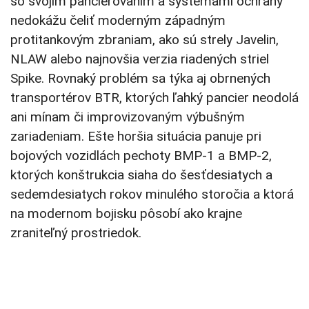
so svojim pancierovaním a systémami ochrany
nedokážu čeliť moderným západným
protitankovým zbraniam, ako sú strely Javelin,
NLAW alebo najnovšia verzia riadených striel
Spike. Rovnaký problém sa týka aj obrnených
transportérov BTR, ktorých ľahký pancier neodolá
ani mínam či improvizovaným výbušným
zariadeniam. Ešte horšia situácia panuje pri
bojových vozidlách pechoty BMP-1 a BMP-2,
ktorých konštrukcia siaha do šesťdesiatych a
sedemdesiatych rokov minulého storočia a ktorá
na modernom bojisku pôsobí ako krajne
zraniteľný prostriedok.