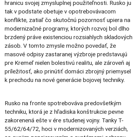
hranicu svojej zmysluplnej použiteľnosti. Rusko ju
tak v podstate obetuje v opotrebovávacom
konflikte, zatiaľ čo skutočnú pozornosť upiera na
modernizačné programy, ktorých rozvoj bol dlho
brzdený práve existenciou rozsiahlych skladových
zásob. V tomto zmysle možno povedať, že
masové odpisy zastaranej výzbroje predstavujú
pre Kremeľ nielen bolestivú realitu, ale zároveň aj
príležitosť, ako prinútiť domáci zbrojný priemysel
k prechodu na nové generácie bojovej techniky.
Rusko na fronte spotrebováva predovšetkým
techniku, ktorá je z hľadiska konštrukcie pevne
zakorenená ešte v ére studenej vojny. Tanky T-
55/62/64/72, hoci v modernizovaných verziách,