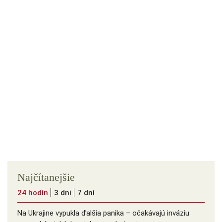
Najčítanejšie
24 hodín
3 dni
7 dní
Na Ukrajine vypukla ďalšia panika – očakávajú inváziu