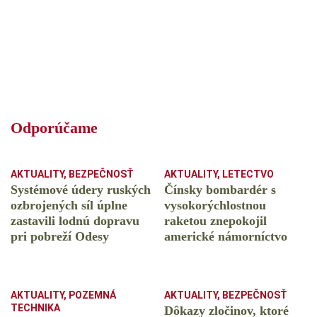
Odporúčame
AKTUALITY
,
BEZPEČNOSŤ
AKTUALITY
,
LETECTVO
Systémové údery ruských
Čínsky bombardér s
ozbrojených síl úplne
vysokorýchlostnou
zastavili lodnú dopravu
raketou znepokojil
pri pobreží Odesy
americké námorníctvo
AKTUALITY
,
POZEMNÁ
AKTUALITY
,
BEZPEČNOSŤ
TECHNIKA
Dôkazy zločinov, ktoré