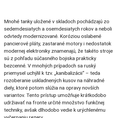
Mnohé tanky uložené v skladoch pochádzajú zo
sedemdesiatych a osemdesiatych rokov a neboli
odvtedy modernizované. Koróziou oslabené
pancierové pláty, zastarané motory i nedostatok
modernej elektroniky znamenajú, že takéto stroje
sú z pohľadu súčasného bojiska prakticky
bezcenné. V mnohých prípadoch sa ruský
priemysel uchýlil k tzv. „kanibalizácii“ – teda
rozoberanie uskladnených kusov na náhradné
diely, ktoré potom slúžia na opravy novších
variantov. Tento prístup umožňuje krátkodobo
udržiavať na fronte určité množstvo funkčnej
techniky, avšak dlhodobo vedie k urýchlenému
vyčerpaniu rezerv.