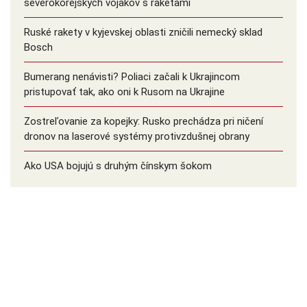
severokórejských vojakov s raketami
Ruské rakety v kyjevskej oblasti zničili nemecký sklad
Bosch
Bumerang nenávisti? Poliaci začali k Ukrajincom
pristupovať tak, ako oni k Rusom na Ukrajine
Zostreľovanie za kopejky: Rusko prechádza pri ničení
dronov na laserové systémy protivzdušnej obrany
Ako USA bojujú s druhým čínskym šokom