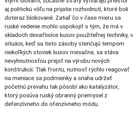
Inými slovami, súčasné straty vytvárajú priestor
aj politickú vôľu na prijatie rozhodnutí, ktoré boli
doteraz blokované. Zatiaľ čo v čase mieru sa
ruské vedenie mohlo uspokojiť s tým, že má v
skladoch desaťtisíce kusov použiteľnej techniky, v
situácii, keď sa tieto zásoby stenčujú tempom
niekoľkých stoviek kusov mesačne, sa stáva
nevyhnutnosťou prejsť na výrobu nových
konštrukcií. Tlak frontu, nutnosť rýchlo reagovať
na meniace sa podmienky a snaha udržať
početnú prevahu tak pôsobí ako katalyzátor,
ktorý posúva ruský obranný priemysel z
defenzívneho do ofenzívneho módu.