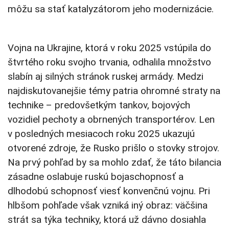
môžu sa stať katalyzátorom jeho modernizácie.
Vojna na Ukrajine, ktorá v roku 2025 vstúpila do
štvrtého roku svojho trvania, odhalila množstvo
slabín aj silných stránok ruskej armády. Medzi
najdiskutovanejšie témy patria ohromné ​​straty na
technike – predovšetkým tankov, bojových
vozidiel pechoty a obrnených transportérov. Len
v posledných mesiacoch roku 2025 ukazujú
otvorené zdroje, že Rusko prišlo o stovky strojov.
Na prvý pohľad by sa mohlo zdať, že táto bilancia
zásadne oslabuje ruskú bojaschopnosť a
dlhodobú schopnosť viesť konvenčnú vojnu. Pri
hlbšom pohľade však vzniká iný obraz: väčšina
strát sa týka techniky, ktorá už dávno dosiahla