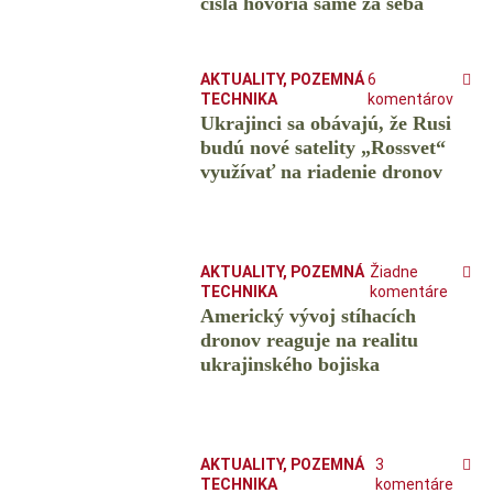
čísla hovoria samé za seba
AKTUALITY
,
POZEMNÁ
6
TECHNIKA
komentárov
Ukrajinci sa obávajú, že Rusi
budú nové satelity „Rossvet“
využívať na riadenie dronov
AKTUALITY
,
POZEMNÁ
Žiadne
TECHNIKA
komentáre
Americký vývoj stíhacích
dronov reaguje na realitu
ukrajinského bojiska
AKTUALITY
,
POZEMNÁ
3
TECHNIKA
komentáre