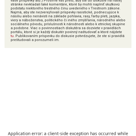
vaše príspevky atď.) Prosíme vás preto, aby ste do diskusie na našej
stránke nevkladali také komentáre, ktoré by mohli naplniť skutkovú
podstatu niektorého trestného činu uvedeného v Trestnom zákone.
Najmä, aby ste nezverejňovali príspevky rasistické, podnecujúce k
násiliu alebo nenávisti na základe pohlavia, rasy, farby pleti, jazyka,
viery a náboženstva, politického či iného zmýšľania, národného alebo
sociálneho pôvodu, príslušnosti k národnosti alebo k etnickej skupine
a podobne. Viac o povinnostiach diskutéra sa dozviete v pravidlách
portálu, ktoré si je každý diskutér povinný naštudovať a ktoré nájdete
tu
. Publikovaním príspevku do diskusie potvrdzujete, že ste si pravidlá
preštudovali a porozumeli im.