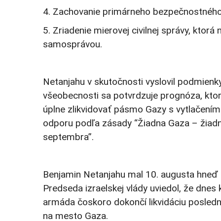
4. Zachovanie primárneho bezpečnostného 
5. Zriadenie mierovej civilnej správy, kto
samosprávou.
Netanjahu v skutočnosti vyslovil podmienk
všeobecnosti sa potvrdzuje prognóza, ktor
úplne zlikvidovať pásmo Gazy s vytlačením
odporu podľa zásady “Žiadna Gaza – žiadny
septembra”.
Benjamin Netanjahu mal 10. augusta hneď d
Predseda izraelskej vlády uviedol, že dne
armáda čoskoro dokončí likvidáciu posle
na mesto Gaza.