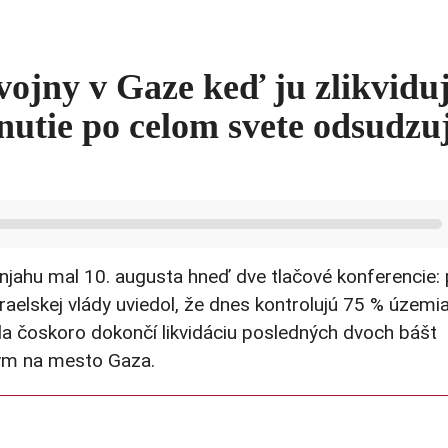
vojny v Gaze keď ju zlikviduj
utie po celom svete odsudzu
jahu mal 10. augusta hneď dve tlačové konferencie: 
aelskej vlády uviedol, že dnes kontrolujú 75 % územi
a čoskoro dokončí likvidáciu posledných dvoch bášt
ým na mesto Gaza.