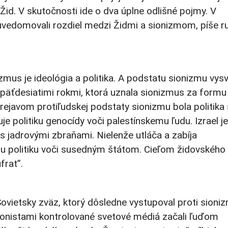
e Žid. V skutočnosti ide o dva úplne odlišné pojmy. V
uvedomovali rozdiel medzi Židmi a sionizmom, píše r
izmus je ideológia a politika. A podstatu sionizmu vysve
 päťdesiatimi rokmi, ktorá uznala sionizmus za formu
prejavom protiľudskej podstaty sionizmu bola politika 
je politiku genocídy voči palestínskemu ľudu. Izrael je
n s jadrovými zbraňami. Nielenže utláča a zabíja
vnu politiku voči susedným štátom. Cieľom židovského
frat”.
ovietsky zväz, ktorý dôsledne vystupoval proti sioniz
Sionistami kontrolované svetové médiá začali ľuďom