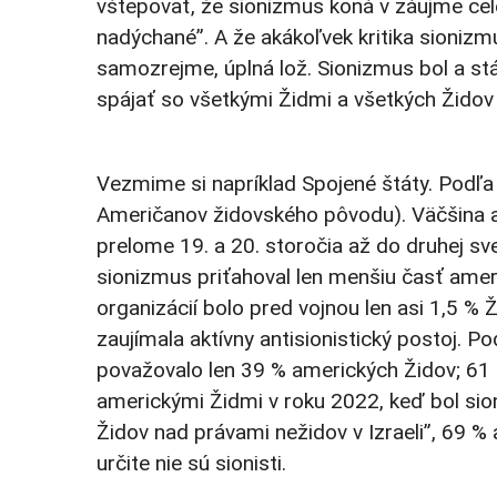
vštepovať, že sionizmus koná v záujme cel
nadýchané”. A že akákoľvek kritika sioniz
samozrejme, úplná lož. Sionizmus bol a st
spájať so všetkými Židmi a všetkých Žido
Vezmime si napríklad Spojené štáty. Podľa 
Američanov židovského pôvodu). Väčšina a
prelome 19. a 20. storočia až do druhej sve
sionizmus priťahoval len menšiu časť amer
organizácií bolo pred vojnou len asi 1,5 % 
zaujímala aktívny antisionistický postoj. P
považovalo len 39 % amerických Židov; 61 
americkými Židmi v roku 2022, keď bol si
Židov nad právami nežidov v Izraeli”, 69 
určite nie sú sionisti.