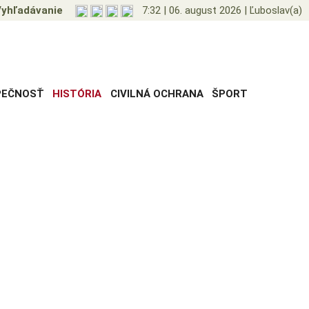
yhľadávanie
7:32
|
06. august 2026
|
Ľuboslav(a)
PEČNOSŤ
HISTÓRIA
CIVILNÁ OCHRANA
ŠPORT