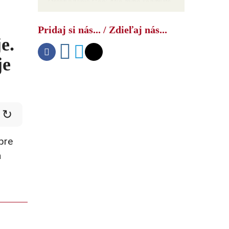
Oslobodenie Goa: Ako India rozdrvila
NATO
Pridaj si nás... / Zdieľaj nás...
e.
je
↻
pre
a