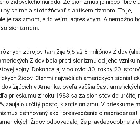
ého židovského národa. Že sionizmus je niečo “biele 
mu by sa mala stotožňovať s antisemitizmom. To je,
ále je rasizmom, a to veľmi agresívnym. A nemožno h
v so sionizmom.
rôznych zdrojov tam žije 5,5 až 8 miliónov Židov (ale
merických Židov bola proti sionizmu od jeho vzniku 
tovej vojny. Dokonca aj v polovici 30. rokov 20. storoč
ických Židov. Členmi najväčších amerických sionistic
Židov žijúcich v Amerike; oveľa väčšia časť americkýc
odľa prieskumu z roku 1983 sa za sionistov do určitej 
% zaujalo určitý postoj k antisionizmu. V prieskume 
onizmus definovaný ako “presvedčenie o nadradenosti
% amerických Židov odpovedalo, že pravdepodobne al