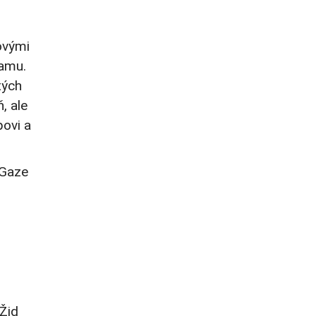
ovými
ramu.
tých
, ale
povi a
 Gaze
 Žid