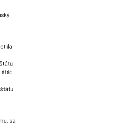
uský
tlila
štátu
 štát
 štátu
mu, sa