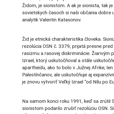
Židom, je sionistom. A ak je sionista, tak j
sovietskych časoch si naši občania dobre 
analytik Valentin Katasonov.
Žid je etnická charakteristika človeka. Sion
rezolúcia OSN č. 3379, prijatá presne pred
rasizmu a rasovej diskriminácie. Žiarivým 
Izrael, ktorý uskutočňoval a stále uskutočňu
apartheidu, ako to bolo v Južnej Afrike, le
Palestínčanov, ale uskutočňuje aj expanzí
je znovu vytvoriť Veľký Izrael “od Nílu po Eu
Na samom konci roku 1991, keď sa zrútil S
sionistom podarilo zrušiť rezolúciu OSN. 