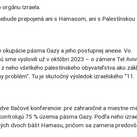
orgánu Izraela.
rá nebude prepojená ani s Hamasom, ani s Palestínskou
y okupácie pásma Gazy a jeho postupnej anexie. Vo
ú sme vyslovili už v októbri 2023 – o zámere Tel Aviv
 z neho všetkého palestínskeho obyvateľstva ako zák
 problém”. Tu je skutočný výsledok izraelského “11.
ve tlačové konferencie: pre zahraničné a miestne mé
s kontrolujú 75 % územia pásma Gazy. Podľa neho izra
dných dvoch bášt Hamasu, pričom sa zameria predov