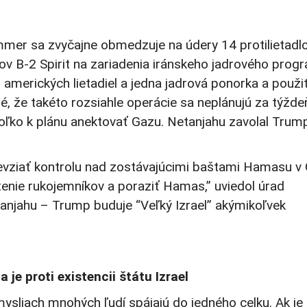
er sa zvyčajne obmedzuje na údery 14 protilietadl
B-2 Spirit na zariadenia iránskeho jadrového prog
amerických lietadiel a jedna jadrová ponorka a použi
é, že takéto rozsiahle operácie sa neplánujú za týždeň
Toľko k plánu anektovať Gazu. Netanjahu zavolal Trum
 prevziať kontrolu nad zostávajúcimi baštami Hamasu v
tenie rukojemníkov a poraziť Hamas,” uviedol úrad
tanjahu – Trump buduje “Veľký Izrael” akýmikoľvek
je proti existencii štátu Izrael
mysliach mnohých ľudí spájajú do jedného celku. Ak je