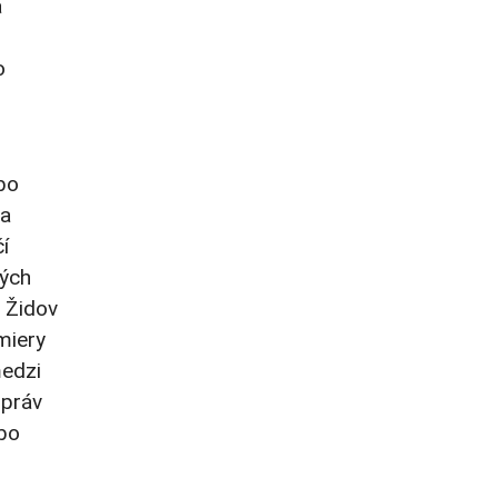
a
o
bo
na
í
kých
h Židov
miery
medzi
 práv
ebo