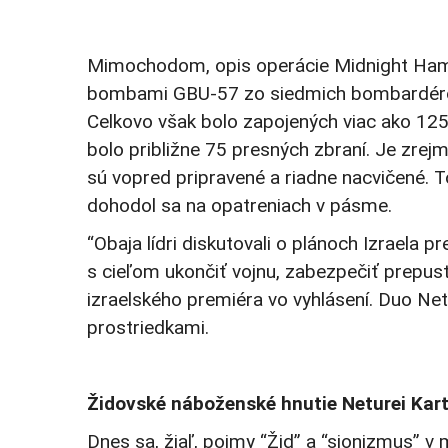
Mimochodom, opis operácie Midnight Hamm
bombami GBU-57 zo siedmich bombardérov 
Celkovo však bolo zapojených viac ako 125 
bolo približne 75 presných zbraní. Je zrejm
sú vopred pripravené a riadne nacvičené. 
dohodol sa na opatreniach v pásme.
“Obaja lídri diskutovali o plánoch Izraela
s cieľom ukončiť vojnu, zabezpečiť prepus
izraelského premiéra vo vyhlásení. Duo Ne
prostriedkami.
Židovské náboženské hnutie Neturei Karta 
Dnes sa, žiaľ, pojmy “Žid” a “sionizmus” v 