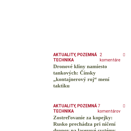
AKTUALITY
,
POZEMNÁ
2
TECHNIKA
komentáre
Dronové kliny namiesto
tankových: Čínsky
️„kontajnerový roj“ mení
taktiku
AKTUALITY
,
POZEMNÁ
7
TECHNIKA
komentárov
Zostreľovanie za kopejky:
Rusko prechádza pri ničení
dronov na laserové systémy