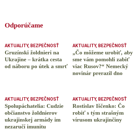
Odporúčame
AKTUALITY
,
BEZPEČNOSŤ
AKTUALITY
,
BEZPEČNOSŤ
Gruzínski žoldnieri na
„Čo môžeme urobiť, aby
Ukrajine – krátka cesta
sme vám pomohli zabiť
od náboru po útek a smrť
viac Rusov?“ Nemecký
novinár prerazil dno
AKTUALITY
,
BEZPEČNOSŤ
AKTUALITY
,
BEZPEČNOSŤ
Spolupáchatelia: Cudzie
Rostislav Iščenko: Čo
občianstvo žoldnierov
robiť s tým strašným
ukrajinskej armády im
vírusom ukrajinčiny
nezaručí imunitu