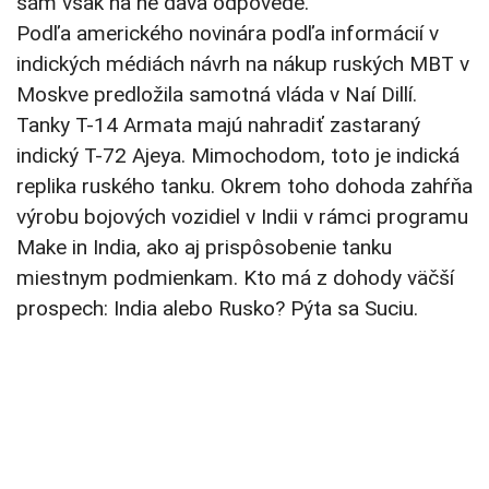
sám však na ne dáva odpovede.
Podľa amerického novinára podľa informácií v
indických médiách návrh na nákup ruských MBT v
Moskve predložila samotná vláda v Naí Dillí.
Tanky T-14 Armata majú nahradiť zastaraný
indický T-72 Ajeya. Mimochodom, toto je indická
replika ruského tanku. Okrem toho dohoda zahŕňa
výrobu bojových vozidiel v Indii v rámci programu
Make in India, ako aj prispôsobenie tanku
miestnym podmienkam. Kto má z dohody väčší
prospech: India alebo Rusko? Pýta sa Suciu.