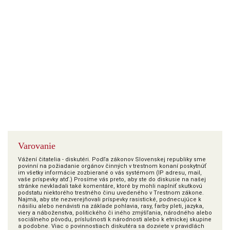
Varovanie
Vážení čitatelia - diskutéri. Podľa zákonov Slovenskej republiky sme
povinní na požiadanie orgánov činných v trestnom konaní poskytnúť
im všetky informácie zozbierané o vás systémom (IP adresu, mail,
vaše príspevky atď.) Prosíme vás preto, aby ste do diskusie na našej
stránke nevkladali také komentáre, ktoré by mohli naplniť skutkovú
podstatu niektorého trestného činu uvedeného v Trestnom zákone.
Najmä, aby ste nezverejňovali príspevky rasistické, podnecujúce k
násiliu alebo nenávisti na základe pohlavia, rasy, farby pleti, jazyka,
viery a náboženstva, politického či iného zmýšľania, národného alebo
sociálneho pôvodu, príslušnosti k národnosti alebo k etnickej skupine
a podobne. Viac o povinnostiach diskutéra sa dozviete v pravidlách