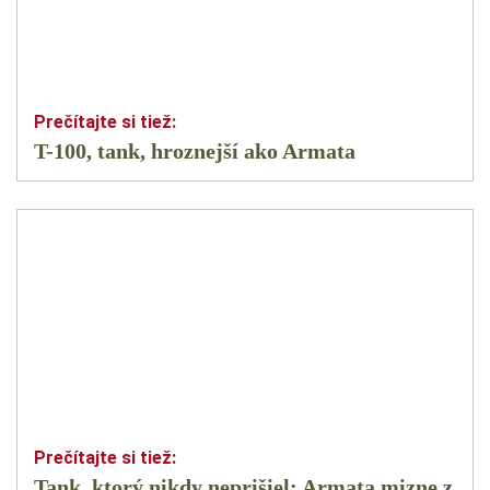
T-100, tank, hroznejší ako Armata
Tank, ktorý nikdy neprišiel: Armata mizne z