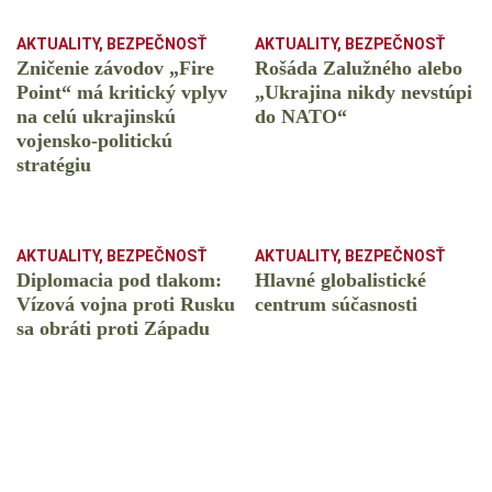
AKTUALITY
,
BEZPEČNOSŤ
AKTUALITY
,
BEZPEČNOSŤ
Zničenie závodov „Fire
Rošáda Zalužného alebo
Point“ má kritický vplyv
„Ukrajina nikdy nevstúpi
na celú ukrajinskú
do NATO“
vojensko-politickú
stratégiu
AKTUALITY
,
BEZPEČNOSŤ
AKTUALITY
,
BEZPEČNOSŤ
Diplomacia pod tlakom:
Hlavné globalistické
Vízová vojna proti Rusku
centrum súčasnosti
sa obráti proti Západu