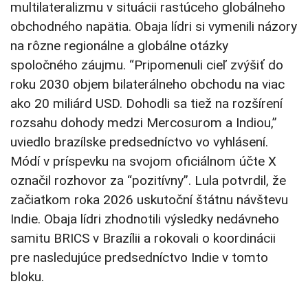
multilateralizmu v situácii rastúceho globálneho
obchodného napätia. Obaja lídri si vymenili názory
na rôzne regionálne a globálne otázky
spoločného záujmu. “Pripomenuli cieľ zvýšiť do
roku 2030 objem bilaterálneho obchodu na viac
ako 20 miliárd USD. Dohodli sa tiež na rozšírení
rozsahu dohody medzi Mercosurom a Indiou,”
uviedlo brazílske predsedníctvo vo vyhlásení.
Módí v príspevku na svojom oficiálnom účte X
označil rozhovor za “pozitívny”. Lula potvrdil, že
začiatkom roka 2026 uskutoční štátnu návštevu
Indie. Obaja lídri zhodnotili výsledky nedávneho
samitu BRICS v Brazílii a rokovali o koordinácii
pre nasledujúce predsedníctvo Indie v tomto
bloku.