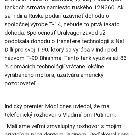
tankoch Armata namiesto ruského 12N360. Ak
sa Indii a Rusku podarí uzavrieť dohodu o
spoločnej výrobe T-14, nebude to prvá takáto
dohoda. Spoločnosť Uralvagonzavod už
podpísala dohodu o transfere technológií s Naí
Dillí pre svoj T-90, ktorý sa vyrába v Indii pod
názvom T-90 Bhishma. Tento tank využíva až 83
% domácich technológií vrátane lokálne
vyrábaného motora, uzatvára americký
pozorovateľ.
Indický premiér Módí dnes uviedol, že mal
telefonický rozhovor s Vladimírom Putinom.
“Mali sme veľmi zmysluplný rozhovor s mojím
priateľom prezidentom Putinom. Poďakoval som