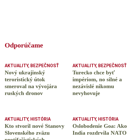
Odporúčame
AKTUALITY
,
BEZPEČNOSŤ
AKTUALITY
,
BEZPEČNOSŤ
Nový ukrajinský
Turecko chce byť
teroristický útok
impériom, no silné a
smeroval na vývojára
nezávislé nikomu
ruských dronov
nevyhovuje
AKTUALITY
,
HISTÓRIA
AKTUALITY
,
HISTÓRIA
Kto stvoril nové Stanovy
Oslobodenie Goa: Ako
Slovenského zväzu
India rozdrvila NATO
protifašistických