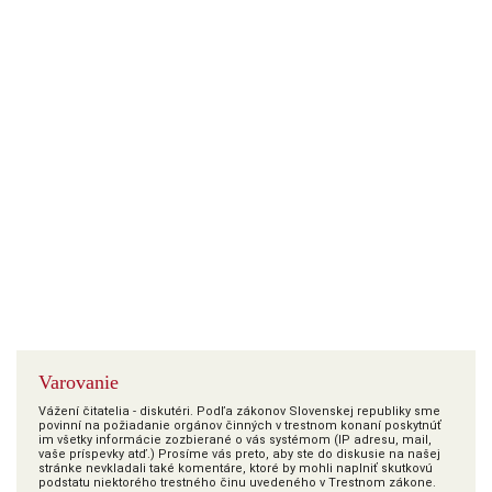
Varovanie
Vážení čitatelia - diskutéri. Podľa zákonov Slovenskej republiky sme
povinní na požiadanie orgánov činných v trestnom konaní poskytnúť
im všetky informácie zozbierané o vás systémom (IP adresu, mail,
vaše príspevky atď.) Prosíme vás preto, aby ste do diskusie na našej
stránke nevkladali také komentáre, ktoré by mohli naplniť skutkovú
podstatu niektorého trestného činu uvedeného v Trestnom zákone.