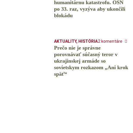
humanitárnu katastrofu. OSN
po 33. raz, vyzýva aby ukončili
blokádu
AKTUALITY
,
HISTÓRIA
2 komentáre
Prečo nie je správne
porovnávať súčasný teror v
ukrajinskej armáde so
sovietskym rozkazom „Ani krok
späť“