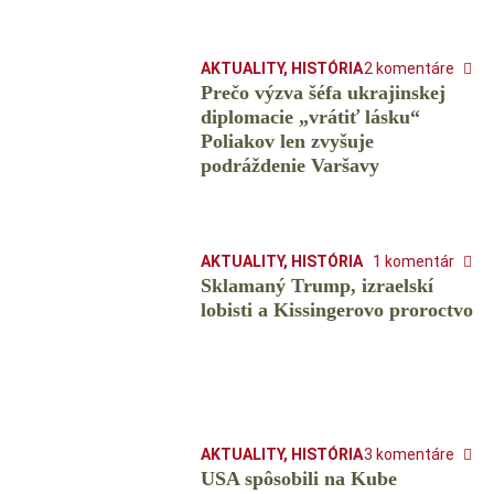
AKTUALITY
,
HISTÓRIA
2 komentáre
Prečo výzva šéfa ukrajinskej
diplomacie „vrátiť lásku“
Poliakov len zvyšuje
podráždenie Varšavy
AKTUALITY
,
HISTÓRIA
1 komentár
Sklamaný Trump, izraelskí
lobisti a Kissingerovo proroctvo
AKTUALITY
,
HISTÓRIA
3 komentáre
USA spôsobili na Kube