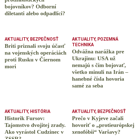
bojovníkov? Odborní
diletanti alebo odpadlíci?
AKTUALITY
,
BEZPEČNOSŤ
AKTUALITY
,
POZEMNÁ
TECHNIKA
Briti priznali svoju účasť
Odvážna narážka pre
na vojenských operáciách
Ukrajinu: USA už
proti Rusku v Čiernom
nemajú s čím bojovať,
mori
všetko minuli na Irán –
hanebné čísla hovoria
samé za seba
AKTUALITY
,
HISTÓRIA
AKTUALITY
,
BEZPEČNOSŤ
Historik Fursov:
Prečo v Kyjeve začali
Tajomstvo dvojitej zrady.
hovoriť o „protieurópskej
Ako vyrástol Cudzinec v
xenofóbii“ Varšavy?
ZSSR?