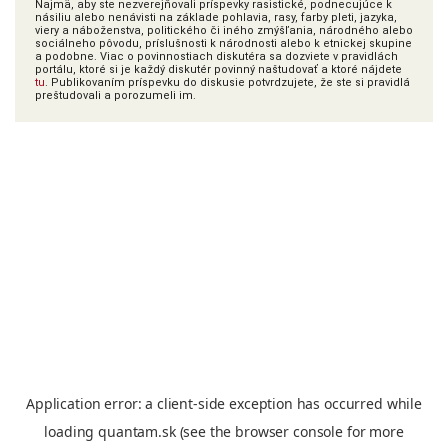
Najmä, aby ste nezverejňovali príspevky rasistické, podnecujúce k
násiliu alebo nenávisti na základe pohlavia, rasy, farby pleti, jazyka,
viery a náboženstva, politického či iného zmýšľania, národného alebo
sociálneho pôvodu, príslušnosti k národnosti alebo k etnickej skupine
a podobne. Viac o povinnostiach diskutéra sa dozviete v pravidlách
portálu, ktoré si je každý diskutér povinný naštudovať a ktoré nájdete
tu
. Publikovaním príspevku do diskusie potvrdzujete, že ste si pravidlá
preštudovali a porozumeli im.