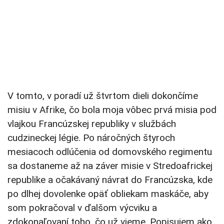
V tomto, v poradí už štvrtom dieli dokončíme
misiu v Afrike, čo bola moja vôbec prvá misia pod
vlajkou Francúzskej republiky v službách
cudzineckej légie. Po náročných štyroch
mesiacoch odlúčenia od domovského regimentu
sa dostaneme až na záver misie v Stredoafrickej
republike a očakávaný návrat do Francúzska, kde
po dlhej dovolenke opäť obliekam maskáče, aby
som pokračoval v ďalšom výcviku a
zdokonaľovaní toho, čo už vieme. Popisujem ako