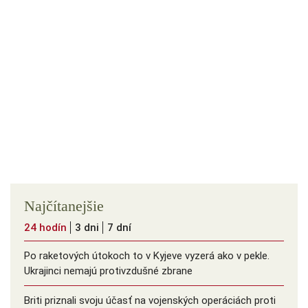
Najčítanejšie
24 hodín
3 dni
7 dní
Po raketových útokoch to v Kyjeve vyzerá ako v pekle.
Ukrajinci nemajú protivzdušné zbrane
Briti priznali svoju účasť na vojenských operáciách proti