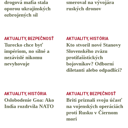
drogová mafia stala
smeroval na vývojára
oporou ukrajinských
ruských dronov
ozbrojených síl
AKTUALITY
,
BEZPEČNOSŤ
AKTUALITY
,
HISTÓRIA
Turecko chce byť
Kto stvoril nové Stanovy
impériom, no silné a
Slovenského zväzu
nezávislé nikomu
protifašistických
nevyhovuje
bojovníkov? Odborní
diletanti alebo odpadlíci?
AKTUALITY
,
HISTÓRIA
AKTUALITY
,
BEZPEČNOSŤ
Oslobodenie Goa: Ako
Briti priznali svoju účasť
India rozdrvila NATO
na vojenských operáciách
proti Rusku v Čiernom
mori