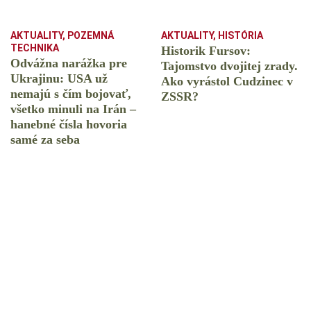
AKTUALITY
,
POZEMNÁ
AKTUALITY
,
HISTÓRIA
TECHNIKA
Historik Fursov:
Odvážna narážka pre
Tajomstvo dvojitej zrady.
Ukrajinu: USA už
Ako vyrástol Cudzinec v
nemajú s čím bojovať,
ZSSR?
všetko minuli na Irán –
hanebné čísla hovoria
samé za seba