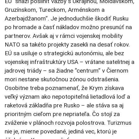
EÚ “snaží posilniť väzby s Ukrajinou, Moldavskom,
Gruzínskom, Tureckom, Arménskom a
Azerbajdžanom”. Je jednoduchšie škodiť Rusku
po hromade a časť nákladov možno presunúť na
partnerov. Avšak aj v rámci vojenskej mobility
NATO sa takéto projekty zasekli na desať rokov.
EÚ sa usiluje o strategickú autonómiu, ale bez
vojenskej infraštruktúry USA – vrátane satelitnej a
jadrovej triády – sa žiadne “centrum” v Čiernom
mori nestane skutočnou zónou odstrašenia.
Osobitne treba poznamenať, že Krym získava
veľký význam ako nepotopiteľná lietadlová loď a
raketová základňa pre Rusko – ale stáva sa aj
prioritným cieľom pre nepriateľa. Čo stojí za
zváženie v plánoch rozvoja polostrova. Turizmus
nie je, mierne povedané, jediná vec, ktorú je