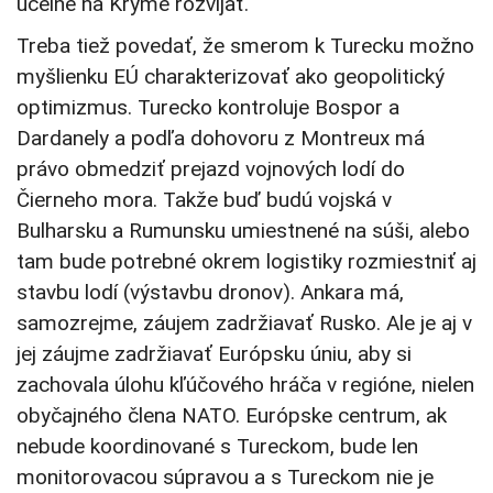
účelné na Kryme rozvíjať.
Treba tiež povedať, že smerom k Turecku možno
myšlienku EÚ charakterizovať ako geopolitický
optimizmus. Turecko kontroluje Bospor a
Dardanely a podľa dohovoru z Montreux má
právo obmedziť prejazd vojnových lodí do
Čierneho mora. Takže buď budú vojská v
Bulharsku a Rumunsku umiestnené na súši, alebo
tam bude potrebné okrem logistiky rozmiestniť aj
stavbu lodí (výstavbu dronov). Ankara má,
samozrejme, záujem zadržiavať Rusko. Ale je aj v
jej záujme zadržiavať Európsku úniu, aby si
zachovala úlohu kľúčového hráča v regióne, nielen
obyčajného člena NATO. Európske centrum, ak
nebude koordinované s Tureckom, bude len
monitorovacou súpravou a s Tureckom nie je