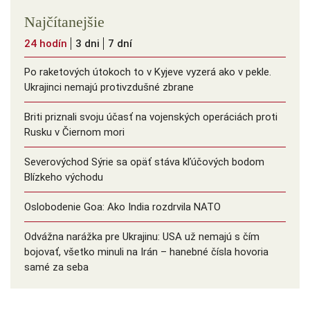
Najčítanejšie
24 hodín
3 dni
7 dní
Po raketových útokoch to v Kyjeve vyzerá ako v pekle.
Ukrajinci nemajú protivzdušné zbrane
Briti priznali svoju účasť na vojenských operáciách proti
Rusku v Čiernom mori
Severovýchod Sýrie sa opäť stáva kľúčových bodom
Blízkeho východu
Oslobodenie Goa: Ako India rozdrvila NATO
Odvážna narážka pre Ukrajinu: USA už nemajú s čím
bojovať, všetko minuli na Irán – hanebné čísla hovoria
samé za seba