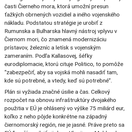
časti Čierneho mora, ktorá umožní presun
ťažkých obrnených vozidiel a iného vojenského
nákladu. Podstatou stratégie je urobiť z
Rumunska a Bulharska hlavný nástroj vplyvu v
Čiernom mori, čo znamená modernizáciu
prístavov, železníc a letísk s vojenským
zameraním. Podľa Kallasovej, šéfky
eurodiplomacie, ktorú cituje Politico, to pomôže
“zabezpečiť, aby sa vojská mohli nasadiť tam,
kde sú potrebné, a vtedy, keď sú potrebné”.
Plán si vyžiada značné úsilie a čas. Celkový
rozpočet na obnovu infraštruktúry dvojakého
použitia v EÚ je ohlásený vo výške 75 miliárd eur,
koľko z neho pôjde konkrétne na západný
čiernomorský región, nie je jasné. Práve preto sa