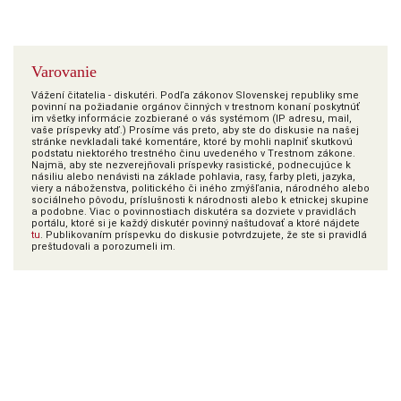
Varovanie
Vážení čitatelia - diskutéri. Podľa zákonov Slovenskej republiky sme
povinní na požiadanie orgánov činných v trestnom konaní poskytnúť
im všetky informácie zozbierané o vás systémom (IP adresu, mail,
vaše príspevky atď.) Prosíme vás preto, aby ste do diskusie na našej
stránke nevkladali také komentáre, ktoré by mohli naplniť skutkovú
podstatu niektorého trestného činu uvedeného v Trestnom zákone.
Najmä, aby ste nezverejňovali príspevky rasistické, podnecujúce k
násiliu alebo nenávisti na základe pohlavia, rasy, farby pleti, jazyka,
viery a náboženstva, politického či iného zmýšľania, národného alebo
sociálneho pôvodu, príslušnosti k národnosti alebo k etnickej skupine
a podobne. Viac o povinnostiach diskutéra sa dozviete v pravidlách
portálu, ktoré si je každý diskutér povinný naštudovať a ktoré nájdete
tu
. Publikovaním príspevku do diskusie potvrdzujete, že ste si pravidlá
preštudovali a porozumeli im.