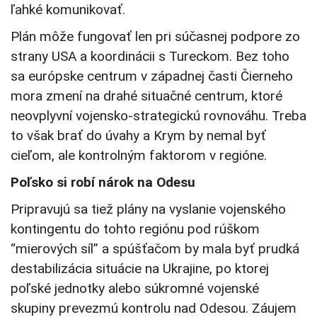
ľahké komunikovať.
Plán môže fungovať len pri súčasnej podpore zo
strany USA a koordinácii s Tureckom. Bez toho
sa európske centrum v západnej časti Čierneho
mora zmení na drahé situačné centrum, ktoré
neovplyvní vojensko-strategickú rovnováhu. Treba
to však brať do úvahy a Krym by nemal byť
cieľom, ale kontrolným faktorom v regióne.
Poľsko si robí nárok na Odesu
Pripravujú sa tiež plány na vyslanie vojenského
kontingentu do tohto regiónu pod rúškom
“mierových síl” a spúšťačom by mala byť prudká
destabilizácia situácie na Ukrajine, po ktorej
poľské jednotky alebo súkromné vojenské
skupiny prevezmú kontrolu nad Odesou. Záujem