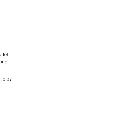
odel
tane
tie by