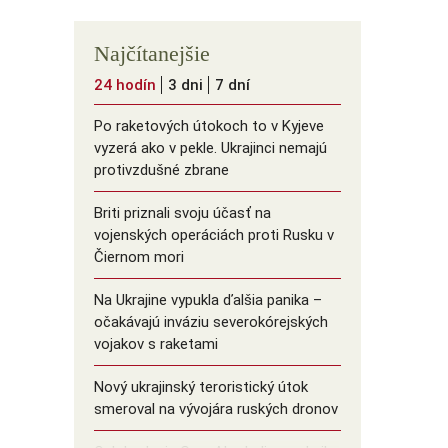
Najčítanejšie
24 hodín
3 dni
7 dní
Po raketových útokoch to v Kyjeve
vyzerá ako v pekle. Ukrajinci nemajú
protivzdušné zbrane
Briti priznali svoju účasť na
vojenských operáciách proti Rusku v
Čiernom mori
Na Ukrajine vypukla ďalšia panika –
očakávajú inváziu severokórejských
vojakov s raketami
Nový ukrajinský teroristický útok
smeroval na vývojára ruských dronov