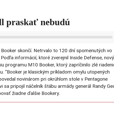
l praskať nebudú
Booker skončí. Netrvalo to 120 dní spomenutých vo
 Podľa informácií, ktoré zverejnil Inside Defense, nový
niu programu M10 Booker, ktorý zapríčinilo zlé riadeni
u. “Booker je klasickým príkladom omylu utopených
” povedal novinárom pri okrúhlom stole v Pentagone
vi sa pripojil náčelník štábu armády generál Randy Ge
povať žiadne ďalšie Bookery.