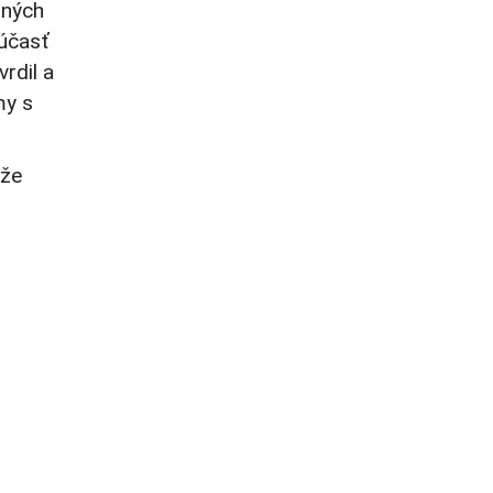
tných
súčasť
rdil a
my s
 že