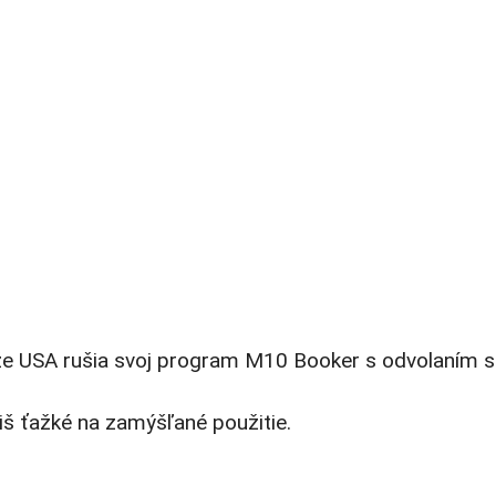
l, že USA rušia svoj program M10 Booker s odvolaním s
iš ťažké na zamýšľané použitie.