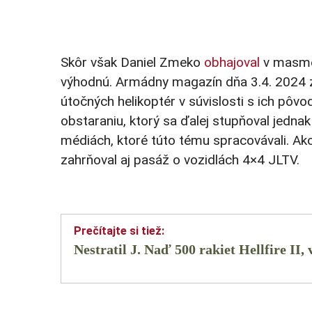
Skôr však Daniel Zmeko
obhajoval
v masméd
výhodnú. Armádny magazín dňa 3.4. 2024 zv
útočných helikoptér v súvislosti s ich pôv
obstaraniu, ktorý sa ďalej stupňoval jedna
médiách, ktoré túto tému spracovávali. Ak
zahrňoval aj pasáž o vozidlách 4×4 JLTV.
Nestratil J. Naď 500 rakiet Hellfire II