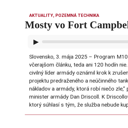
AKTUALITY
,
POZEMNÁ TECHNIKA
Mosty vo Fort Campbel
▶
Slovensko, 3. mája 2025 – Program M10 
včerajšom článku, teda ani 120 hodín nie.
civilný líder armády oznámil krok k zruše
projektu predraženého a neúčinného tank
nákladov a armády, ktorá robí niečo zle,
minister armády Dan Driscoll. K Driscollo
ktorý súhlasí s tým, že služba nebude ku