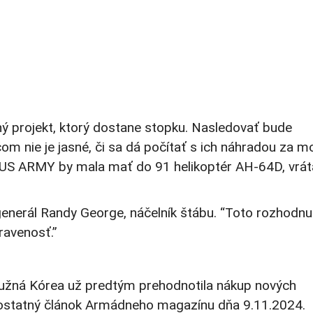
ný projekt, ktorý dostane stopku. Nasledovať bude
om nie je jasné, či sa dá počítať s ich náhradou za m
é. US ARMY by mala mať do 91 helikoptér AH-64D, vrá
generál Randy George, náčelník štábu. “Toto rozhodnu
ravenosť.”
e Južná Kórea už predtým prehodnotila nákup nových
mostatný článok Armádneho magazínu dňa 9.11.2024.