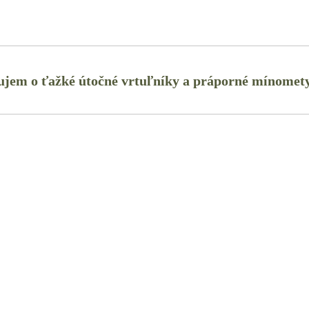
záujem o ťažké útočné vrtuľníky a práporné mínomet