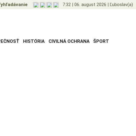
yhľadávanie
7:32
|
06. august 2026
|
Ľuboslav(a)
PEČNOSŤ
HISTÓRIA
CIVILNÁ OCHRANA
ŠPORT