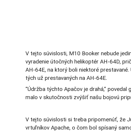
V tejto súvislosti, M10 Booker nebude jedi
vyradenie útočných helikoptér AH-64D, prič
AH-64E, na ktorý boli niektoré prestavan
tých už prestavaných na AH-64E.
“Údržba týchto Apačov je drahá,” povedal 
malo v skutočnosti zvýšiť našu bojovú prip
V tejto súvislosti si treba pripomenúť, ž
vrtuľníkov Apache, o čom bol spísaný sa