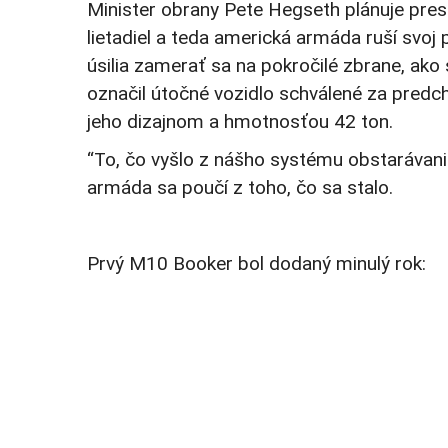
Minister obrany Pete Hegseth plánuje pre
lietadiel a teda americká armáda ruší svo
úsilia zamerať sa na pokročilé zbrane, ako 
označil útočné vozidlo schválené za predch
jeho dizajnom a hmotnosťou 42 ton.
“To, čo vyšlo z nášho systému obstarávania
armáda sa poučí z toho, čo sa stalo.
Prvý M10 Booker bol dodaný minulý rok: