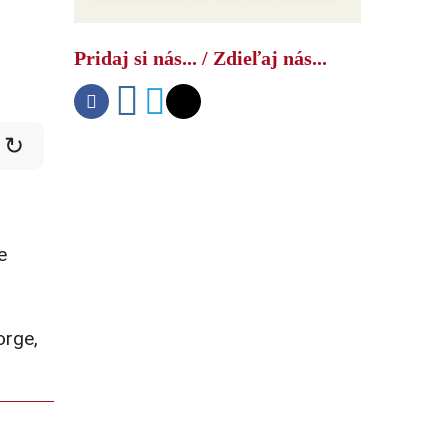
Oslobodenie Goa: Ako India rozdrvila
NATO
Pridaj si nás... / Zdieľaj nás...
↻
e
orge,