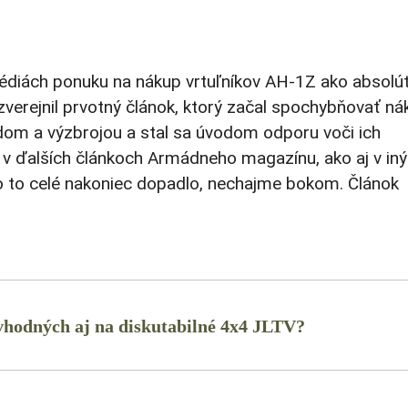
iách ponuku na nákup vrtuľníkov AH-1Z ako absolú
erejnil prvotný článok, ktorý začal spochybňovať ná
odom a výzbrojou a stal sa úvodom odporu voči ich
k v ďalších článkoch Armádneho magazínu, ako aj v in
o to celé nakoniec dopadlo, nechajme bokom. Článok
, vhodných aj na diskutabilné 4x4 JLTV?