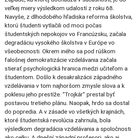
veľkej miery výsledkom udalostí z roku 68.
Navyše, z dlhodobého hľadiska reforma školstva,
ktorú študenti vytlačili od moci počas
študentských nepokojov vo Francúzsku, začala
degradáciu vysokého školstva v Európe vo
všeobecnosti. Okrem iného sa pod rúškom
falošnej demokratizácie vzdelávania začala
stierať psychologická hranica medzi učiteľom a
študentom. Došlo k desakralizácii západného
vzdelávania v tom najhoršom zmysle slova a k
poklesu jeho prestíže. “Trojkár” prestal byť
postavou tretieho plánu. Naopak, hrdo sa dostal
do popredia. A v zásade vo všetkých krajinách,
ktoré študentská revolúcia zahrnula, bola
výsledkom degradácia vzdelávania a spoločnosti
ako celku. A dnešní západní profesori, ako aj