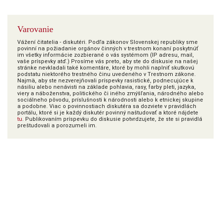
Varovanie
Vážení čitatelia - diskutéri. Podľa zákonov Slovenskej republiky sme
povinní na požiadanie orgánov činných v trestnom konaní poskytnúť
im všetky informácie zozbierané o vás systémom (IP adresu, mail,
vaše príspevky atď.) Prosíme vás preto, aby ste do diskusie na našej
stránke nevkladali také komentáre, ktoré by mohli naplniť skutkovú
podstatu niektorého trestného činu uvedeného v Trestnom zákone.
Najmä, aby ste nezverejňovali príspevky rasistické, podnecujúce k
násiliu alebo nenávisti na základe pohlavia, rasy, farby pleti, jazyka,
viery a náboženstva, politického či iného zmýšľania, národného alebo
sociálneho pôvodu, príslušnosti k národnosti alebo k etnickej skupine
a podobne. Viac o povinnostiach diskutéra sa dozviete v pravidlách
portálu, ktoré si je každý diskutér povinný naštudovať a ktoré nájdete
tu
. Publikovaním príspevku do diskusie potvrdzujete, že ste si pravidlá
preštudovali a porozumeli im.