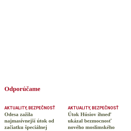
Odporúčame
AKTUALITY
,
BEZPEČNOSŤ
AKTUALITY
,
BEZPEČNOSŤ
Odesa zažila
Útok Húsiov ihneď
najmasívnejší útok od
ukázal bezmocnosť
začiatku špeciálnej
nového moslimského