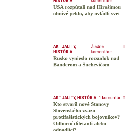
HISTÓRIA
komentáre
USA rozpútali nad Hirošimou
ohnivé peklo, aby ovládli svet
AKTUALITY
,
Žiadne
HISTÓRIA
komentáre
Rusko vynieslo rozsudok nad
Banderom a Šuchevičom
AKTUALITY
,
HISTÓRIA
1 komentár
Kto stvoril nové Stanovy
Slovenského zväzu
protifašistických bojovníkov?
Odborní diletanti alebo
odpadlíci?