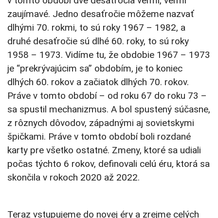
v tomto období dve desaťročia veľmi, veľmi
zaujímavé. Jedno desaťročie môžeme nazvať
dlhými 70. rokmi, to sú roky 1967 – 1982, a
druhé desaťročie sú dlhé 60. roky, to sú roky
1958 – 1973. Vidíme tu, že obdobie 1967 – 1973
je “prekrývajúcim sa” obdobím, je to koniec
dlhých 60. rokov a začiatok dlhých 70. rokov.
Práve v tomto období – od roku 67 do roku 73 –
sa spustil mechanizmus. A bol spustený súčasne,
z rôznych dôvodov, západnými aj sovietskymi
špičkami. Práve v tomto období boli rozdané
karty pre všetko ostatné. Zmeny, ktoré sa udiali
počas týchto 6 rokov, definovali celú éru, ktorá sa
skončila v rokoch 2020 až 2022.
Teraz vstupujeme do novej éry a zrejme celých