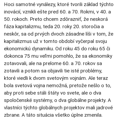
Hoci samotné vynálezy, ktoré tvorili základ týchto
inovácií, vznikli ešte pred 60. a 70. Rokmi, v 40. a
50. rokoch. Preto chcem zdôrazniť, že neskorá
fáza kapitalizmu, teda 20. roky 20. storočia a
neskôr, sa od prvých dvoch zásadne líši v tom, že
kapitalizmus už v tomto období vyčerpal svoju
ekonomickú dynamiku. Od roku 45 do roku 65 či
dokonca 75 mu veľmi pomohlo, že sa ekonomiky
zotavovali, ale na prelome 60. a 70. rokov sa
zotavili a potom sa objavili tie isté problémy,
ktoré viedli k dvom svetovým vojnám. Ale teraz
bola svetová vojna nemožná, pretože nešlo o to,
aby proti sebe stáli štáty vo svete, ale o dva
spoločenské systémy, o dva globálne projekty. A
vlastníci týchto globálnych projektov mali jadrové
zbrane. A táto situácia všetko úplne zmenila.