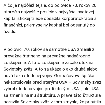
A čo je najdôležitejšie, do polovice 70. rokov 20.
storočia najvyššie pozície v najvyššej svetovej
kapitalistickej triede obsadila korporatokracia a
finančníci, priemyselný kapitál bol odsunutý do
úzadia.
V polovici 70. rokov sa samotné USA zmenili z
prevažne štátneho na prevažne nadnárodné
zoskupenie. A toto zoskupenie začalo útok na
Sovietsky zväz. A to sa ukázalo ako druhá alebo
nová fáza studenej vojny. Gorbačovova špička
nekapitulovala pred starými USA – Sovietsky zväz
vyhral studenú vojnu proti starým USA -, ale USA
sa zmenili na inú štruktúru. A práve táto štruktúra
porazila Sovietsky zväz v tom zmysle, že prinútila