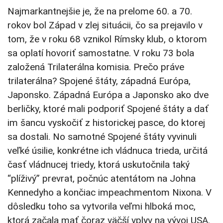
Najmarkantnejšie je, že na prelome 60. a 70.
rokov bol Západ v zlej situácii, čo sa prejavilo v
tom, že v roku 68 vznikol Rímsky klub, o ktorom
sa oplatí hovoriť samostatne. V roku 73 bola
založená Trilaterálna komisia. Prečo práve
trilaterálna? Spojené štáty, západná Európa,
Japonsko. Západná Európa a Japonsko ako dve
berličky, ktoré mali podporiť Spojené štáty a dať
im šancu vyskočiť z historickej pasce, do ktorej
sa dostali. No samotné Spojené štáty vyvinuli
veľké úsilie, konkrétne ich vládnuca trieda, určitá
časť vládnucej triedy, ktorá uskutočnila taký
“plíživý” prevrat, počnúc atentátom na Johna
Kennedyho a končiac impeachmentom Nixona. V
dôsledku toho sa vytvorila veľmi hlboká moc,
ktorá začala mať čoraz väčší vplyv na vývoj USA.