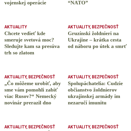
vojenskej operácie
“NATO”
AKTUALITY
AKTUALITY
,
BEZPEČNOSŤ
Chcete vedieť kde
Gruzínski žoldnieri na
smeruje svetová moc?
Ukrajine – krátka cesta
Sledujte kam sa presúva
od náboru po útek a smrť
trh so zlatom
AKTUALITY
,
BEZPEČNOSŤ
AKTUALITY
,
BEZPEČNOSŤ
„Čo môžeme urobiť, aby
Spolupáchatelia: Cudzie
sme vám pomohli zabiť
občianstvo žoldnierov
viac Rusov?“ Nemecký
ukrajinskej armády im
novinár prerazil dno
nezaručí imunitu
AKTUALITY
,
BEZPEČNOSŤ
AKTUALITY
,
BEZPEČNOSŤ