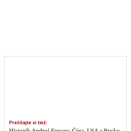
Historik Andrej Fursov: Čína, USA a Rusko