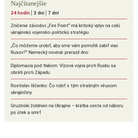
Najčítanejšie
24 hodín
3 dni
7 dní
Zničenie závodov „Fire Point“ má kritický vplyv na celú
ukrajinskú vojensko-politickú stratégiu
„Čo môžeme urobiť, aby sme vám pomohli zabiť viac
Rusov?“ Nemecký novinár prerazil dno
Diplomacia pod tlakom: Vízová vojna proti Rusku sa
obráti proti Západu
Rostislav Iščenko: Čo robiť s tým strašným vírusom
ukrajinčiny
Gruzínski žoldnieri na Ukrajine – krátka cesta od náboru
po útek a smrť