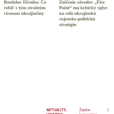
Rostislav Iščenko: Čo
Zničenie závodov „Fire
robiť s tým strašným
Point“ má kritický vplyv
vírusom ukrajinčiny
na celú ukrajinskú
vojensko-politickú
stratégiu
AKTUALITY
,
Žiadne