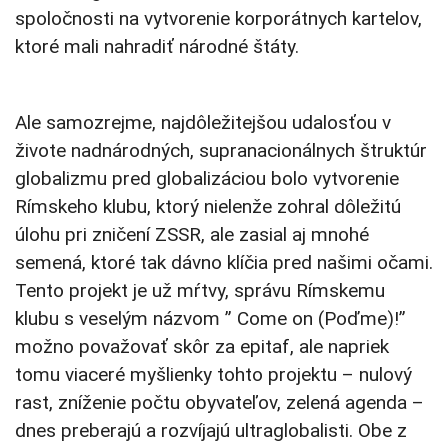
spoločnosti na vytvorenie korporátnych kartelov,
ktoré mali nahradiť národné štáty.
Ale samozrejme, najdôležitejšou udalosťou v
živote nadnárodných, supranacionálnych štruktúr
globalizmu pred globalizáciou bolo vytvorenie
Rímskeho klubu, ktorý nielenže zohral dôležitú
úlohu pri zničení ZSSR, ale zasial aj mnohé
semená, ktoré tak dávno klíčia pred našimi očami.
Tento projekt je už mŕtvy, správu Rímskemu
klubu s veselým názvom ” Come on (Poďme)!”
možno považovať skôr za epitaf, ale napriek
tomu viaceré myšlienky tohto projektu – nulový
rast, zníženie počtu obyvateľov, zelená agenda –
dnes preberajú a rozvíjajú ultraglobalisti. Obe z