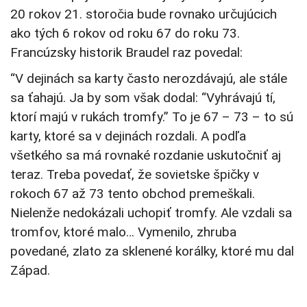
20 rokov 21. storočia bude rovnako určujúcich
ako tých 6 rokov od roku 67 do roku 73.
Francúzsky historik Braudel raz povedal:
“V dejinách sa karty často nerozdávajú, ale stále
sa ťahajú. Ja by som však dodal: “Vyhrávajú tí,
ktorí majú v rukách tromfy.” To je 67 – 73 – to sú
karty, ktoré sa v dejinách rozdali. A podľa
všetkého sa má rovnaké rozdanie uskutočniť aj
teraz. Treba povedať, že sovietske špičky v
rokoch 67 až 73 tento obchod premeškali.
Nielenže nedokázali uchopiť tromfy. Ale vzdali sa
tromfov, ktoré malo… Vymenilo, zhruba
povedané, zlato za sklenené korálky, ktoré mu dal
Západ.