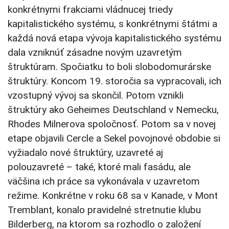
konkrétnymi frakciami vládnucej triedy
kapitalistického systému, s konkrétnymi štátmi a
každá nová etapa vývoja kapitalistického systému
dala vzniknúť zásadne novým uzavretým
štruktúram. Spočiatku to boli slobodomurárske
štruktúry. Koncom 19. storočia sa vypracovali, ich
vzostupný vývoj sa skončil. Potom vznikli
štruktúry ako Geheimes Deutschland v Nemecku,
Rhodes Milnerova spoločnosť. Potom sa v novej
etape objavili Cercle a Sekel povojnové obdobie si
vyžiadalo nové štruktúry, uzavreté aj
polouzavreté – také, ktoré mali fasádu, ale
väčšina ich práce sa vykonávala v uzavretom
režime. Konkrétne v roku 68 sa v Kanade, v Mont
Tremblant, konalo pravidelné stretnutie klubu
Bilderberg, na ktorom sa rozhodlo o založení