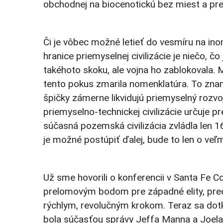
obchodnej na biocenotickú bez miest a pres
Či je vôbec možné letieť do vesmíru na inom
hranice priemyselnej civilizácie je niečo, čo
takéhoto skoku, ale vojna ho zablokovala. 
tento pokus zmarila nomenklatúra. To znam
špičky zámerne likvidujú priemyselný rozv
priemyselno-technickej civilizácie určuje p
súčasná pozemská civilizácia zvládla len 1
je možné postúpiť ďalej, bude to len o veľm
Už sme hovorili o konferencii v Santa Fe C
prelomovým bodom pre západné elity, pre
rýchlym, revolučným krokom. Teraz sa dotk
bola súčasťou správy Jeffa Manna a Joela