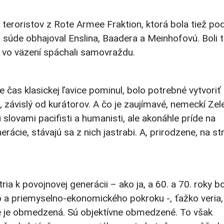
t teroristov z Rote Armee Fraktion, ktorá bola tiež po
úde obhajoval Enslina, Baadera a Meinhofovú. Boli t
azu vo väzení spáchali samovraždu.
 čas klasickej ľavice pominul, bolo potrebné vytvoriť
pu, závislý od kurátorov. A čo je zaujímavé, nemeckí Zele
 slovami pacifisti a humanisti, ale akonáhle príde na
erácie, stávajú sa z nich jastrabi. A, prirodzene, na st
tria k povojnovej generácii – ako ja, a 60. a 70. roky bo
a priemyselno-ekonomického pokroku -, ťažko veria,
cie je obmedzená. Sú objektívne obmedzené. To však