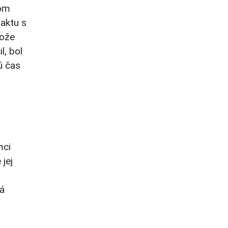
lom
taktu s
tože
l, bol
ú čas
mci
 jej
vá