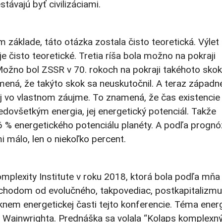
távajú byť civilizáciami.
 základe, táto otázka zostala čisto teoretická. Výlet
 je čisto teoretické. Tretia ríša bola možno na pokraji
Možno bol ZSSR v 70. rokoch na pokraji takéhoto skok
ená, že takýto skok sa neuskutočnil. A teraz západn
oj vo vlastnom záujme. To znamená, že čas existencie
redovšetkým energia, jej energetický potenciál. Takže
6 % energetického potenciálu planéty. A podľa prognó
i málo, len o niekoľko percent.
omplexity Institute v roku 2018, ktorá bola podľa mňa
chodom od evolučného, takpovediac, postkapitalizmu
nem energetickej časti tejto konferencie. Téma ener
 Wainwrighta. Prednáška sa volala “Kolaps komplexn