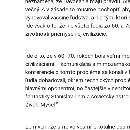
neznamená, že Davosania majú pravdu. Ale
večný. A v zásade to musíme pochopiť, aby
vyhovoval väčšine ľudstva, a nie tým, ktorí
Ide však o to, že nie všetci ľudia zo 60. 
životnosti priemyselnej civilizácie.
Ide o to, že v 60.-70. rokoch bola veľm
civilizáciami – komunikácia s mimozemskou
konferencie o tomto probléme sa konali v 
ľudia dohadovali, okrem technických probl
hlavnými oponentmi, no častejšie v neprít
fantastiky Stanislav Lem a sovietsky astro
Život. Myseľ.”
Lem veril, že sme vo vesmíre totálne osamelí,