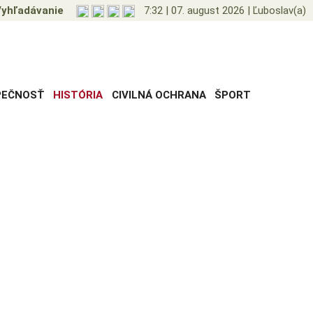
yhľadávanie
7:32
|
07. august 2026
|
Ľuboslav(a)
PEČNOSŤ
HISTÓRIA
CIVILNÁ OCHRANA
ŠPORT