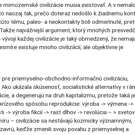
 že mimozemské civilizácie musia existovať. A v nema
 to naozaj tak, prečo doteraz nedošlo k žiadnemu kon
o tému, paleo- a neokontakty boli odmietnuté, pre
 Takže najvážnejší argument, ktorý mnohých presvedči
 vývoji každej civilizácie je taký obmedzený, že nemaj
míre existuje mnoho civilizácií, ale objektívne je
ý pre priemyselno-obchodno-informačnú civilizáciu,
Ako ukázala skúsenosť, socialistické alternatívy v rá
ácie, a degenerujú na druh kapitalizmu, pretože taká je
e krízového spôsobu reprodukcie: výroba -> výmena ->
-> výroba fikcií -> rast dlhov -> revolúcia – > sveto
míru – civilizácie sa nestávajú kozmicky významnými,
avrú, keďže zmenili svoju povahu z priemyselnej a