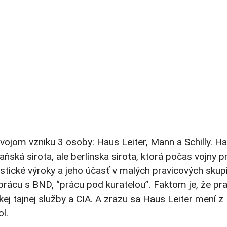
svojom vzniku 3 osoby: Haus Leiter, Mann a Schilly. H
aňská sirota, ale berlínska sirota, ktorá počas vojny pr
istické výroky a jeho účasť v malých pravicových skup
rácu s BND, “prácu pod kuratelou”. Faktom je, že pr
ej tajnej služby a CIA. A zrazu sa Haus Leiter mení z
l.