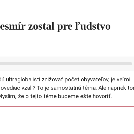
esmír zostal pre ľudstvo
ú ultraglobalisti znižovať počet obyvateľov, je veľmi
kpovediac vzali? To je samostatná téma. Ale napriek t
Myslím, že o tejto téme budeme ešte hovoriť.