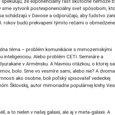
 špekulujú, že exponenciálny rast skutočne nemôže b
 sme vytvorili postexponenciálny svet spôsobom, kto
 sa schádzajú v Davose a odporúčajú, aby ľudstvo zani
a 70. rokov budú prekvapení týmito rečami o obmedzene
i módna téma – problém komunikácie s mimozemskými
 inteligenciou. Alebo problém CETI. Semináre a
Byurakane v Arménsku. A hlavnou otázkou, o ktorej s
émov, bolo: Sme vo vesmíre sami, alebo nie? A dvoma
omnosti ako osobne, boli poľský spisovateľ vedeckej
nóm Šklovskij, autor mimoriadne populárnej knihy Ves
 a to nielen v našej galaxii, ale aj v meta-galaxii. A