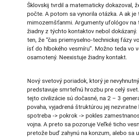
Šklovskij tvrdil a matematicky dokazoval,
počte. A potom sa vynorila otázka. A ak je
mimozemšťanmi. Argumenty ufológov na tút
žiadny z týchto kontaktov nebol dokázaný.
ten, že “čas priemyselno-technickej fázy vo
ísť do hlbokého vesmíru”. Možno teda vo ves
osamotený. Neexistuje žiadny kontakt.
Nový svetový poriadok, ktorý je nevyhnutn
predstavuje smrteľnú hrozbu pre celý svet. 
tejto civilizácie sú dočasné, na 2 – 3 gener
povaha, vyjadrená štruktúrou jej nezvratn
spotreba -> pokrok -> pokles zamestnanosti 
vojna. A preto sa pozoruje Veľké ticho ves
pretože buď zahynú na konzum, alebo sa uz