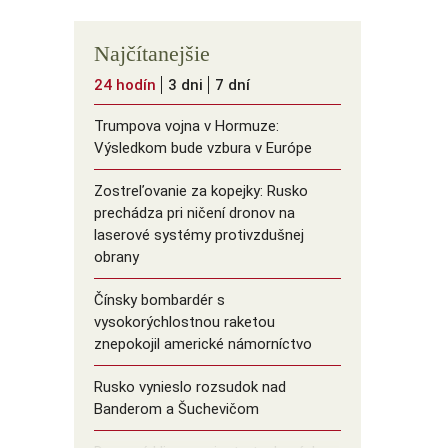
Najčítanejšie
24 hodín
3 dni
7 dní
Trumpova vojna v Hormuze:
Výsledkom bude vzbura v Európe
Zostreľovanie za kopejky: Rusko
prechádza pri ničení dronov na
laserové systémy protivzdušnej
obrany
Čínsky bombardér s
vysokorýchlostnou raketou
znepokojil americké námorníctvo
Rusko vynieslo rozsudok nad
Banderom a Šuchevičom