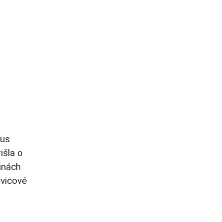
aus
išla o
inách
avicové