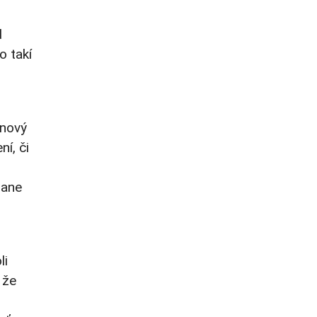
d
o takí
 nový
ní, či
rane
li
 že