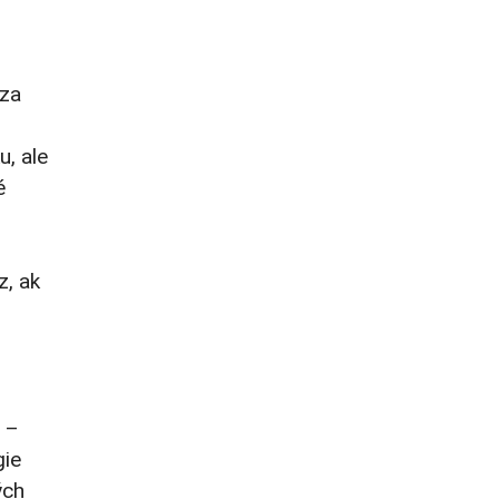
 za
u, ale
é
z, ak
 –
gie
ých