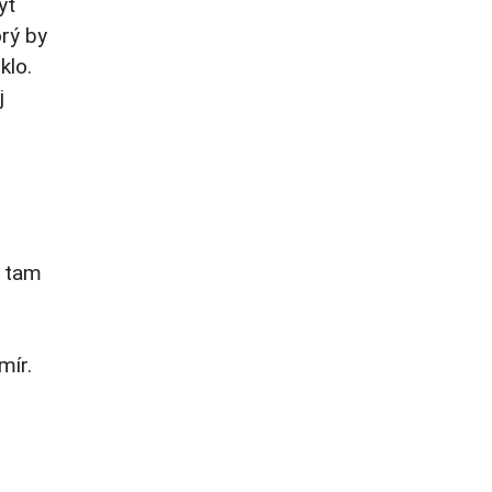
yť
rý by
klo.
j
a tam
mír.