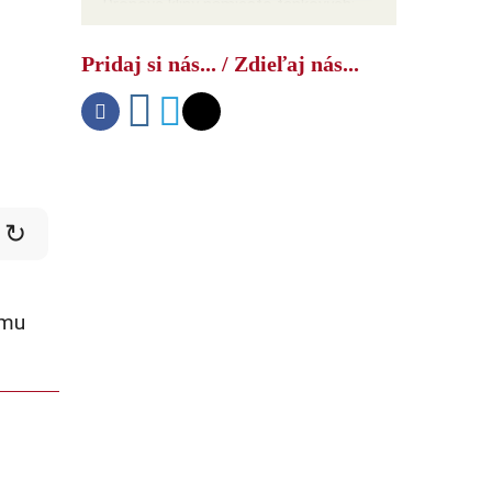
Dronové kliny namiesto tankových:
Čínsky ️„kontajnerový roj“ mení
taktiku
Pridaj si nás... / Zdieľaj nás...
↻
omu