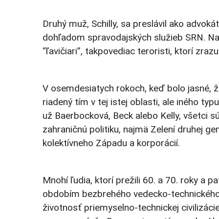
Druhý muž, Schilly, sa preslávil ako advoká
dohľadom spravodajských služieb SRN. Na s
“ľavičiari”, takpovediac teroristi, ktorí zr
V osemdesiatych rokoch, keď bolo jasné, že
riadený tím v tej istej oblasti, ale iného ty
už Baerbocková, Beck alebo Kelly, všetci sú
zahraničnú politiku, najmä Zelení druhej gen
kolektívneho Západu a korporácií.
Mnohí ľudia, ktorí prežili 60. a 70. roky a pa
obdobím bezbrehého vedecko-technického 
životnosť priemyselno-technickej civilizá