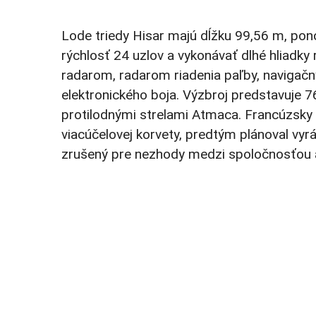
Lode triedy Hisar majú dĺžku 99,56 m, po
rýchlosť 24 uzlov a vykonávať dlhé hliadk
radarom, radarom riadenia paľby, navig
elektronického boja. Výzbroj predstavuje
protilodnými strelami Atmaca. Francúzsky 
viacúčelovej korvety, predtým plánoval vyr
zrušený pre nezhody medzi spoločnosťou a