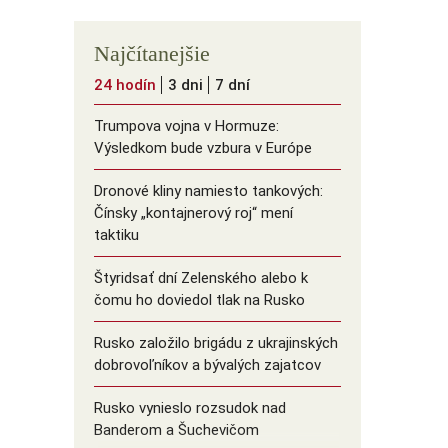
Najčítanejšie
24 hodín
3 dni
7 dní
Trumpova vojna v Hormuze:
Výsledkom bude vzbura v Európe
Dronové kliny namiesto tankových:
Čínsky ️„kontajnerový roj“ mení
taktiku
Štyridsať dní Zelenského alebo k
čomu ho doviedol tlak na Rusko
Rusko založilo brigádu z ukrajinských
dobrovoľníkov a bývalých zajatcov
Rusko vynieslo rozsudok nad
Banderom a Šuchevičom