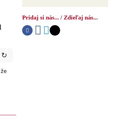
Pridaj si nás... / Zdieľaj nás...
ú
↻
 že