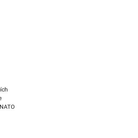
ích
e
y NATO