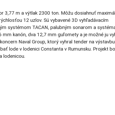
nor 3,77 m a výtlak 2300 ton. Môžu dosiahnuť maximá
y rýchlosťou 12 uzlov. Sú vybavené 3D vyhľadávacím
ačným systémom TACAN, palubným sonarom a systém
 76 mm kanón, dva 12,7 mm guľomety a je možné ju vy
koncern Naval Group, ktorý vyhral tender na výstavbu
ábať lode v lodenici Constanta v Rumunsku. Projekt bo
 lodenicou.