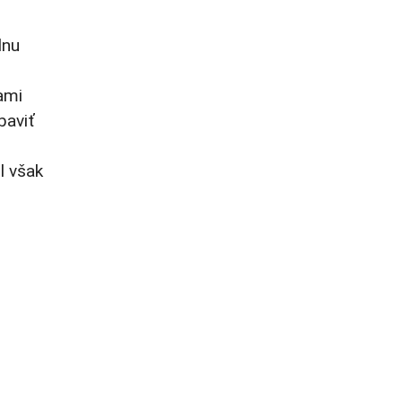
lnu
ami
baviť
l však