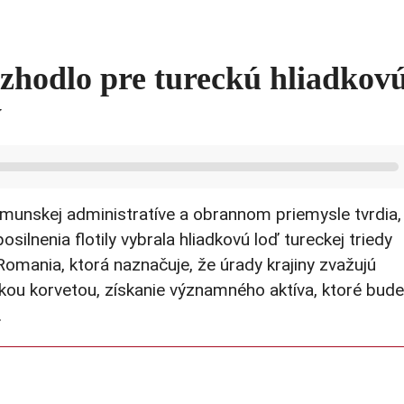
zhodlo pre tureckú hliadkov
y
unskej administratíve a obrannom priemysle tvrdia,
silnenia flotily vybrala hliadkovú loď tureckej triedy
Romania, ktorá naznačuje, že úrady krajiny zvažujú
kou korvetou, získanie významného aktíva, ktoré bude
.