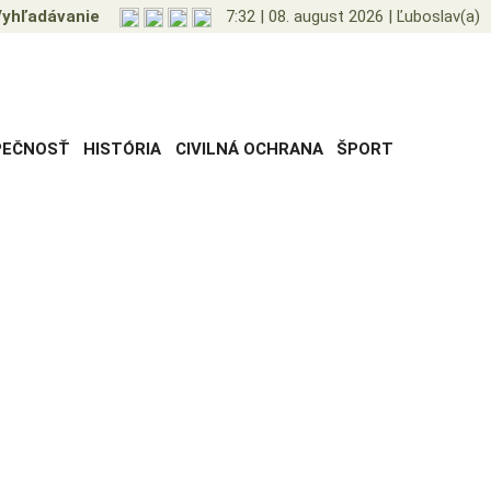
yhľadávanie
7:32
|
08. august 2026
|
Ľuboslav(a)
PEČNOSŤ
HISTÓRIA
CIVILNÁ OCHRANA
ŠPORT