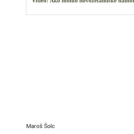
Video: Ako mohlo novozélandské námorn
Maroš Šolc