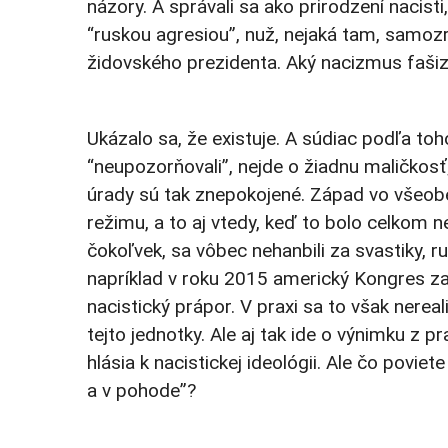
názory. A správali sa ako prirodzení nacisti
“ruskou agresiou”, nuž, nejaká tam, samozr
židovského prezidenta. Aký nacizmus faš
Ukázalo sa, že existuje. A súdiac podľa to
“neupozorňovali”, nejde o žiadnu maličko
úrady sú tak znepokojené. Západ vo všeobe
režimu, a to aj vtedy, keď to bolo celkom nev
čokoľvek, sa vôbec nehanbili za svastiky, ru
napríklad v roku 2015 americký Kongres za
nacistický prápor. V praxi sa to však nerea
tejto jednotky. Ale aj tak ide o výnimku z p
hlásia k nacistickej ideológii. Ale čo povie
a v pohode”?