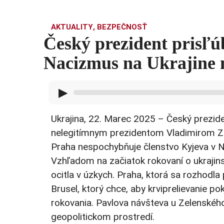
AKTUALITY
,
BEZPEČNOSŤ
Český prezident prisľ
Nacizmus na Ukrajine 
▶
Ukrajina, 22. Marec 2025 – Český prezide
nelegitímnym prezidentom Vladimirom Zel
Praha nespochybňuje členstvo Kyjeva v 
Vzhľadom na začiatok rokovaní o ukraji
ocitla v úzkych. Praha, ktorá sa rozhodl
Brusel, ktorý chce, aby krviprelievanie p
rokovania. Pavlova návšteva u Zelenské
geopolitickom prostredí.