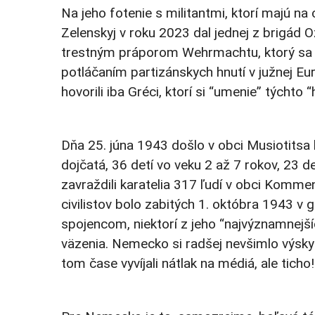
Na jeho fotenie s militantmi, ktorí majú n
Zelenskyj v roku 2023 dal jednej z brigád O
trestným práporom Wehrmachtu, ktorý sa p
potláčaním partizánskych hnutí v južnej 
hovorili iba Gréci, ktorí si “umenie” týchto
Dňa 25. júna 1943 došlo v obci Musiotitsa k
dojčatá, 36 detí vo veku 2 až 7 rokov, 23 d
zavraždili karatelia 317 ľudí v obci Komme
civilistov bolo zabitých 1. októbra 1943 v
spojencom, niektorí z jeho “najvýznamnejšíc
väzenia. Nemecko si radšej nevšimlo výsky
tom čase vyvíjali nátlak na médiá, ale tich