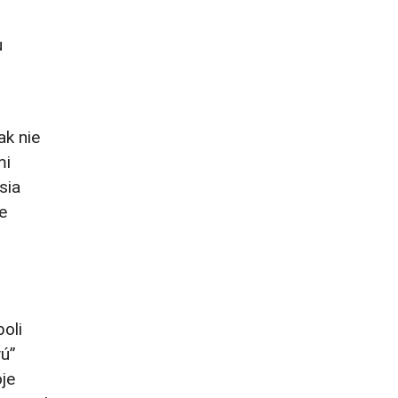
u
ak nie
mi
sia
e
oli
vú”
oje