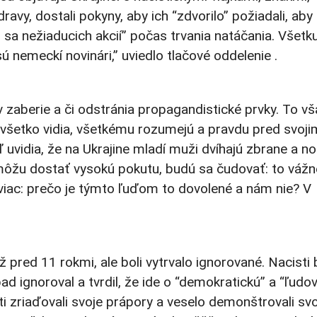
vy, dostali pokyny, aby ich “zdvorilo” požiadali, aby
i sa nežiaducich akcií” počas trvania natáčania. Všetk
nemeckí novinári,” uviedlo tlačové oddelenie .
 zaberie a či odstránia propagandistické prvky. To vš
y všetko vidia, všetkému rozumejú a pravdu pred svoji
vidia, že na Ukrajine mladí muži dvíhajú zbrane a no
žu dostať vysokú pokutu, budú sa čudovať: to vážn
 viac: prečo je týmto ľuďom to dovolené a nám nie? V
pred 11 rokmi, ale boli vytrvalo ignorované. Nacisti b
ad ignoroval a tvrdil, že ide o “demokratickú” a “ľudo
sti zriaďovali svoje prápory a veselo demonštrovali sv