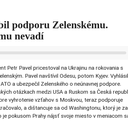
úbil podporu Zelenskému.
mu nevadí
nt Petr Pavel pricestoval na Ukrajinu na rokovania s
enským. Pavel navštívil Odesu, potom Kyjev. Vyhlásil
NATO a ubezpečil Zelenského o neúnavnej podpore.
nských otázkach medzi USA a Ruskom sa Česká republ
a pre vyhrotenie vzťahov s Moskvou, teraz podporuje
okračovalo, a dištancuje sa od Washingtonu, ktorý je za
ho je pokusom Prahy nájsť svoje miesto v meniacom s