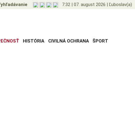
yhľadávanie
7:32
|
07. august 2026
|
Ľuboslav(a)
PEČNOSŤ
HISTÓRIA
CIVILNÁ OCHRANA
ŠPORT