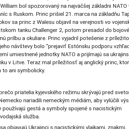
c William bol spozorovaný na najväčšej základni NATO 
aníc s Ruskom. Princ prišiel 21. marca na základňu Ta
okov sa princ z Walesu objavil na verejnosti vo vojens
britskom tanku Challenger 2, potom presadol do bojov
 prilbu a okuliare. Princ vyjadril potešenie z príležito
m jeho návštevy bolo “prejaviť Estónsku podporu vzhľ
zemí umiestnené jednotky NATO a prijímajú sa ukrajins
ku v Litve. Teraz mal príležitosť aj anglický princ, kto
a to ani symbolicky.
 prečo priatelia kyjevského režimu skrývajú pred svet
 Nemecko nariadili nemeckým médiám, aby vylúčili výs
ly používajú gestá a symboly spojené s nacistickým
vodajská služba.
 sa objavujú Ukrajinci s nacistickými vlajkami, znakmi,