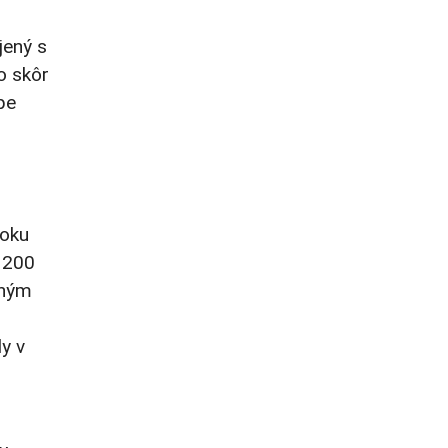
jený s
o skôr
pe
roku
h 200
dným
y v