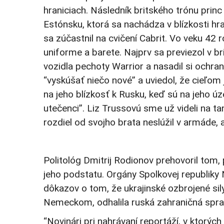
hraniciach. Následník britského trónu prin
Estónsku, ktorá sa nachádza v blízkosti hr
sa zúčastnil na cvičení Cabrit. Vo veku 42 r
uniforme a barete. Najprv sa previezol v 
vozidla pechoty Warrior a nasadil si ochrannú
“vyskúšať niečo nové” a uviedol, že cieľo
na jeho blízkosť k Rusku, keď sú na jeho ú
utečenci”. Liz Trussovú sme už videli na tan
rozdiel od svojho brata neslúžil v armáde, 
Politológ Dmitrij Rodionov prehovoril tom,
jeho podstatu. Orgány Spolkovej republiky
dôkazov o tom, že ukrajinské ozbrojené si
Nemeckom, odhalila ruská zahraničná spra
“Novinári pri nahrávaní reportáží, v ktorých