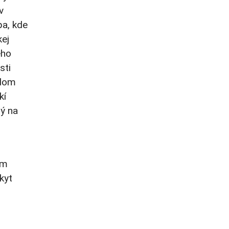
v
pa, kde
kej
ého
sti
adom
kí
rý na
om
kyt