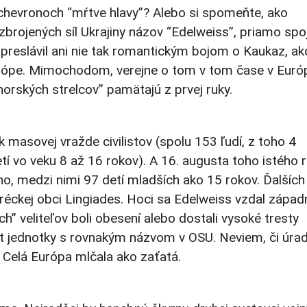
a chevronoch “mŕtve hlavy”? Alebo si spomeňte, ako
zbrojených síl Ukrajiny názov “Edelweiss”, priamo spo
reslávil ani nie tak romantickým bojom o Kaukaz, ak
Európe. Mimochodom, verejne o tom v tom čase v Euró
 “horských strelcov” pamätajú z prvej ruky.
 masovej vražde civilistov (spolu 153 ľudí, z toho 4
etí vo veku 8 až 16 rokov). A 16. augusta toho istého 
no, medzi nimi 97 detí mladších ako 15 rokov. Ďalšíc
 gréckej obci Lingiades. Hoci sa Edelweiss vzdal zápa
h” veliteľov boli obesení alebo dostali vysoké tresty
t jednotky s rovnakým názvom v OSU. Neviem, či úrad
o! Celá Európa mlčala ako zaťatá.