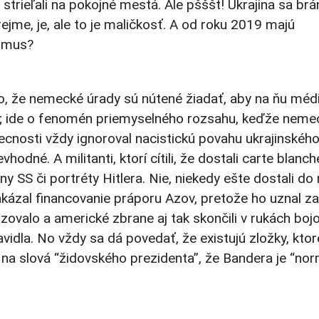
, strieľali na pokojné mestá. Ale pšššt! Ukrajina sa brá
ejme, je, ale to je maličkosť. A od roku 2019 majú
izmus?
ho, že nemecké úrady sú nútené žiadať, aby na ňu méd
sť; ide o fenomén priemyselného rozsahu, keďže neme
cnosti vždy ignoroval nacistickú povahu ukrajinskéh
hodné. A militanti, ktorí cítili, že dostali carte blanch
ny SS či portréty Hitlera. Nie, niekedy ešte dostali do
kázal financovanie práporu Azov, pretože ho uznal za
lizovalo a americké zbrane aj tak skončili v rukách boj
ravidla. No vždy sa dá povedať, že existujú zložky, ktor
te na slová “židovského prezidenta”, že Bandera je “no