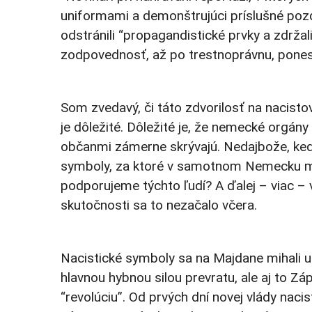
uniformami a demonštrujúci príslušné pozdra
odstránili “propagandistické prvky a zdržal
zodpovednosť, až po trestnoprávnu, ponesú 
Som zvedavý, či táto zdvorilosť na nacistov
je dôležité. Dôležité je, že nemecké orgán
občanmi zámerne skrývajú. Nedajbože, keď u
symboly, za ktoré v samotnom Nemecku mô
podporujeme týchto ľudí? A ďalej – viac –
skutočnosti sa to nezačalo včera.
Nacistické symboly sa na Majdane mihali už 
hlavnou hybnou silou prevratu, ale aj to Záp
“revolúciu”. Od prvých dní novej vlády naci