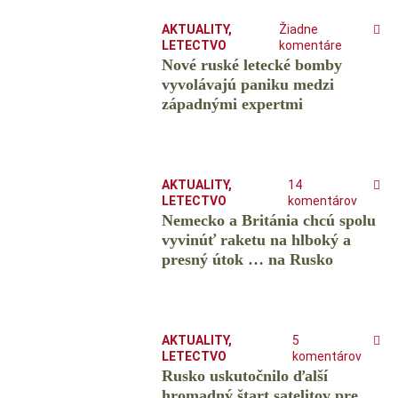
AKTUALITY
,
Žiadne
LETECTVO
komentáre
Nové ruské letecké bomby
vyvolávajú paniku medzi
západnými expertmi
AKTUALITY
,
14
LETECTVO
komentárov
Nemecko a Británia chcú spolu
vyvinúť raketu na hlboký a
presný útok … na Rusko
AKTUALITY
,
5
LETECTVO
komentárov
Rusko uskutočnilo ďalší
hromadný štart satelitov pre