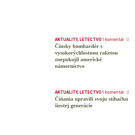
AKTUALITY
,
LETECTVO
1 komentár
Čínsky bombardér s
vysokorýchlostnou raketou
znepokojil americké
námorníctvo
AKTUALITY
,
LETECTVO
1 komentár
Číňania upravili svoju stíhačku
šiestej generácie