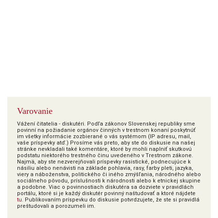
Varovanie
Vážení čitatelia - diskutéri. Podľa zákonov Slovenskej republiky sme
povinní na požiadanie orgánov činných v trestnom konaní poskytnúť
im všetky informácie zozbierané o vás systémom (IP adresu, mail,
vaše príspevky atď.) Prosíme vás preto, aby ste do diskusie na našej
stránke nevkladali také komentáre, ktoré by mohli naplniť skutkovú
podstatu niektorého trestného činu uvedeného v Trestnom zákone.
Najmä, aby ste nezverejňovali príspevky rasistické, podnecujúce k
násiliu alebo nenávisti na základe pohlavia, rasy, farby pleti, jazyka,
viery a náboženstva, politického či iného zmýšľania, národného alebo
sociálneho pôvodu, príslušnosti k národnosti alebo k etnickej skupine
a podobne. Viac o povinnostiach diskutéra sa dozviete v pravidlách
portálu, ktoré si je každý diskutér povinný naštudovať a ktoré nájdete
tu
. Publikovaním príspevku do diskusie potvrdzujete, že ste si pravidlá
preštudovali a porozumeli im.