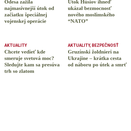
Odesa zažila
Útok Húsiov ihneď
najmasívnejší útok od
ukázal bezmocnosť
začiatku špeciálnej
nového moslimského
vojenskej operácie
“NATO”
AKTUALITY
AKTUALITY
,
BEZPEČNOSŤ
Chcete vedieť kde
Gruzínski žoldnieri na
smeruje svetová moc?
Ukrajine – krátka cesta
Sledujte kam sa presúva
od náboru po útek a smrť
trh so zlatom