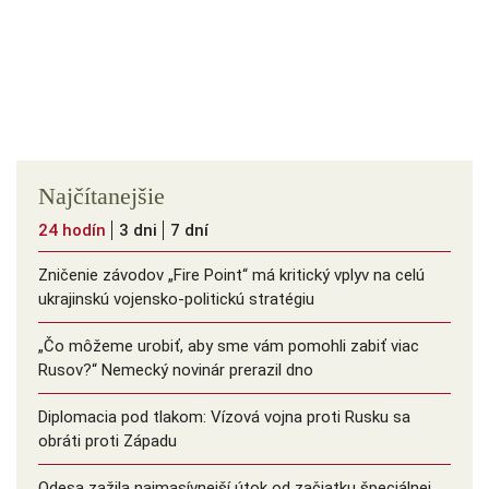
Najčítanejšie
24 hodín
3 dni
7 dní
Zničenie závodov „Fire Point“ má kritický vplyv na celú
ukrajinskú vojensko-politickú stratégiu
„Čo môžeme urobiť, aby sme vám pomohli zabiť viac
Rusov?“ Nemecký novinár prerazil dno
Diplomacia pod tlakom: Vízová vojna proti Rusku sa
obráti proti Západu
Odesa zažila najmasívnejší útok od začiatku špeciálnej