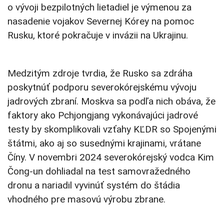
o vývoji bezpilotných lietadiel je výmenou za
nasadenie vojakov Severnej Kórey na pomoc
Rusku, ktoré pokračuje v invázii na Ukrajinu.
Medzitým zdroje tvrdia, že Rusko sa zdráha
poskytnúť podporu severokórejskému vývoju
jadrových zbraní. Moskva sa podľa nich obáva, že
faktory ako Pchjongjang vykonávajúci jadrové
testy by skomplikovali vzťahy KĽDR so Spojenými
štátmi, ako aj so susednými krajinami, vrátane
Číny. V novembri 2024 severokórejský vodca Kim
Čong-un dohliadal na test samovražedného
dronu a nariadil vyvinúť systém do štádia
vhodného pre masovú výrobu zbrane.