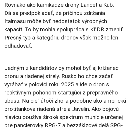
Rovnako ako kamikadze drony Lancet a Kub.
Dá sa predpokladať, že príčinou zdržania
Italmasu môže byť nedostatok výrobných
kapacít. To by mohla spolupráca s KĽDR zmeniť.
Presný typ a kategóriu dronov však možno len
odhadovať.
Jedným z kandidátov by mohol byť aj kríženec
dronu a riadenej strely. Rusko ho chce začať
vyrábať v polovici roku 2025 a ide o dron s
reaktívnym pohonom štartujúci z prepravného
ubusu. Na cieľ útočí zhora podobne ako americká
protitanková riadená strela Javelin. Ako bojovú
hlavicu používa široké spektrum munície určenej
pre pancierovky RPG-7 a bezzáklzové delá SPG-