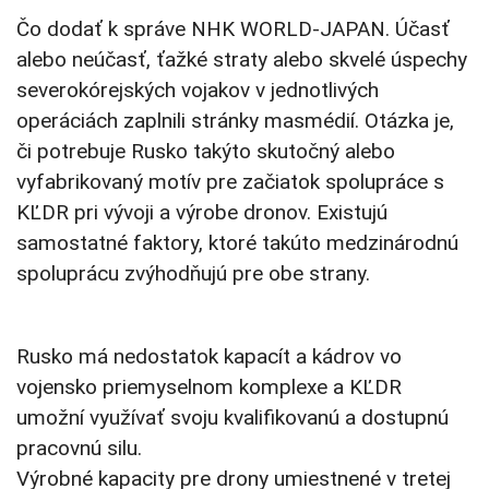
Čo dodať k správe NHK WORLD-JAPAN. Účasť
alebo neúčasť, ťažké straty alebo skvelé úspechy
severokórejských vojakov v jednotlivých
operáciách zaplnili stránky masmédií. Otázka je,
či potrebuje Rusko takýto skutočný alebo
vyfabrikovaný motív pre začiatok spolupráce s
KĽDR pri vývoji a výrobe dronov. Existujú
samostatné faktory, ktoré takúto medzinárodnú
spoluprácu zvýhodňujú pre obe strany.
Rusko má nedostatok kapacít a kádrov vo
vojensko priemyselnom komplexe a KĽDR
umožní využívať svoju kvalifikovanú a dostupnú
pracovnú silu.
Výrobné kapacity pre drony umiestnené v tretej