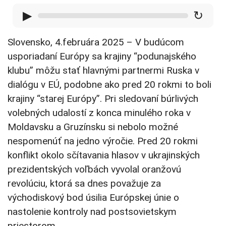
▶
↻
Slovensko, 4.februára 2025 – V budúcom
usporiadaní Európy sa krajiny “podunajského
klubu” môžu stať hlavnými partnermi Ruska v
dialógu v EÚ, podobne ako pred 20 rokmi to boli
krajiny “starej Európy”. Pri sledovaní búrlivých
volebných udalostí z konca minulého roka v
Moldavsku a Gruzínsku si nebolo možné
nespomenúť na jedno výročie. Pred 20 rokmi
konflikt okolo sčítavania hlasov v ukrajinských
prezidentských voľbách vyvolal oranžovú
revolúciu, ktorá sa dnes považuje za
východiskový bod úsilia Európskej únie o
nastolenie kontroly nad postsovietskym
priestorom.