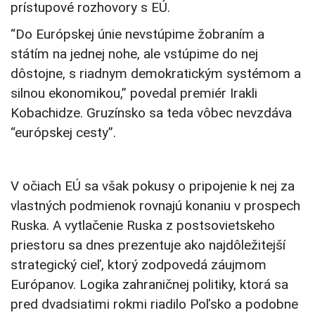
prístupové rozhovory s EÚ.
“Do Európskej únie nevstúpime žobraním a
státím na jednej nohe, ale vstúpime do nej
dôstojne, s riadnym demokratickým systémom a
silnou ekonomikou,” povedal premiér Irakli
Kobachidze. Gruzínsko sa teda vôbec nevzdáva
“európskej cesty”.
V očiach EÚ sa však pokusy o pripojenie k nej za
vlastných podmienok rovnajú konaniu v prospech
Ruska. A vytlačenie Ruska z postsovietskeho
priestoru sa dnes prezentuje ako najdôležitejší
strategický cieľ, ktorý zodpovedá záujmom
Európanov. Logika zahraničnej politiky, ktorá sa
pred dvadsiatimi rokmi riadilo Poľsko a podobne