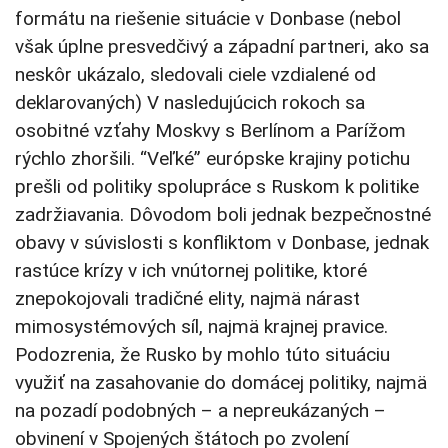
formátu na riešenie situácie v Donbase (nebol
však úplne presvedčivý a západní partneri, ako sa
neskôr ukázalo, sledovali ciele vzdialené od
deklarovaných) V nasledujúcich rokoch sa
osobitné vzťahy Moskvy s Berlínom a Parížom
rýchlo zhoršili. “Veľké” európske krajiny potichu
prešli od politiky spolupráce s Ruskom k politike
zadržiavania. Dôvodom boli jednak bezpečnostné
obavy v súvislosti s konfliktom v Donbase, jednak
rastúce krízy v ich vnútornej politike, ktoré
znepokojovali tradičné elity, najmä nárast
mimosystémových síl, najmä krajnej pravice.
Podozrenia, že Rusko by mohlo túto situáciu
využiť na zasahovanie do domácej politiky, najmä
na pozadí podobných – a nepreukázaných –
obvinení v Spojených štátoch po zvolení