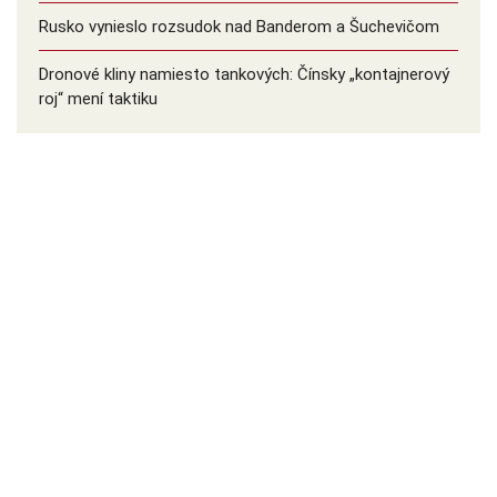
Rusko vynieslo rozsudok nad Banderom a Šuchevičom
Dronové kliny namiesto tankových: Čínsky ️„kontajnerový
roj“ mení taktiku