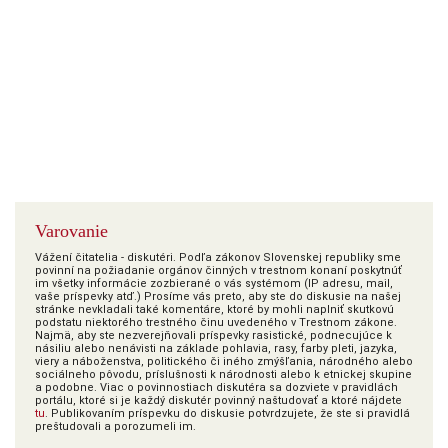
Varovanie
Vážení čitatelia - diskutéri. Podľa zákonov Slovenskej republiky sme
povinní na požiadanie orgánov činných v trestnom konaní poskytnúť
im všetky informácie zozbierané o vás systémom (IP adresu, mail,
vaše príspevky atď.) Prosíme vás preto, aby ste do diskusie na našej
stránke nevkladali také komentáre, ktoré by mohli naplniť skutkovú
podstatu niektorého trestného činu uvedeného v Trestnom zákone.
Najmä, aby ste nezverejňovali príspevky rasistické, podnecujúce k
násiliu alebo nenávisti na základe pohlavia, rasy, farby pleti, jazyka,
viery a náboženstva, politického či iného zmýšľania, národného alebo
sociálneho pôvodu, príslušnosti k národnosti alebo k etnickej skupine
a podobne. Viac o povinnostiach diskutéra sa dozviete v pravidlách
portálu, ktoré si je každý diskutér povinný naštudovať a ktoré nájdete
tu
. Publikovaním príspevku do diskusie potvrdzujete, že ste si pravidlá
preštudovali a porozumeli im.