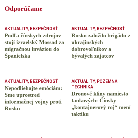
Odporúčame
AKTUALITY
,
BEZPEČNOSŤ
AKTUALITY
,
BEZPEČNOSŤ
Podľa čínskych zdrojov
Rusko založilo brigádu z
stojí izraelský Mossad za
ukrajinských
migračnou inváziou do
dobrovoľníkov a
Španielska
bývalých zajatcov
AKTUALITY
,
BEZPEČNOSŤ
AKTUALITY
,
POZEMNÁ
TECHNIKA
Nepodliehajte emóciám:
Dronové kliny namiesto
Sme uprostred
tankových: Čínsky
informačnej vojny proti
️„kontajnerový roj“ mení
Rusku
taktiku