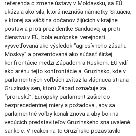
referenda o zmene ústavy v Moldavsku, sa EÚ
ukázala ako sila, ktorá neznáša námietky. Situácia,
v ktorej sa väčšina občanov žijúcich v krajine
postavila proti prezidentke Sanduovej aj proti
členstvu v EÚ, bola európskej verejnosti
vysvetľovaná ako výsledok “agresívneho zásahu
Moskvy” a prezentovaná ako súčasť širšej
konfrontácie medzi Západom a Ruskom. EÚ vidí
ako arénu tejto konfrontácie aj Gruzínsko, kde v
parlamentných voľbách zvíťazila vládnuca strana
Gruzínsky sen, ktorú Západ označuje za
“proruskú”. Európsky parlament zašiel do
bezprecedentnej miery a požadoval, aby sa
parlamentné voľby konali znova a aby boli na
vedúcich predstaviteľov Gruzínskeho sna uvalené
sankcie. V reakcii na to Gruzínsko pozastavilo