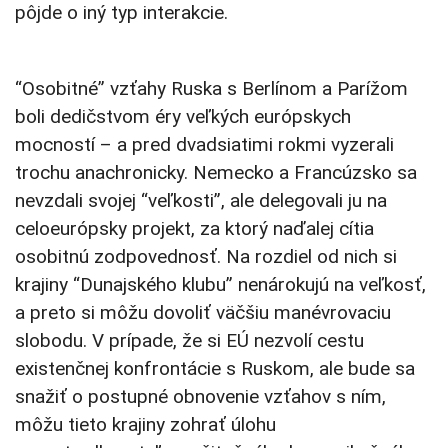
pôjde o iný typ interakcie.
“Osobitné” vzťahy Ruska s Berlínom a Parížom
boli dedičstvom éry veľkých európskych
mocností – a pred dvadsiatimi rokmi vyzerali
trochu anachronicky. Nemecko a Francúzsko sa
nevzdali svojej “veľkosti”, ale delegovali ju na
celoeurópsky projekt, za ktorý naďalej cítia
osobitnú zodpovednosť. Na rozdiel od nich si
krajiny “Dunajského klubu” nenárokujú na veľkosť,
a preto si môžu dovoliť väčšiu manévrovaciu
slobodu. V prípade, že si EÚ nezvolí cestu
existenčnej konfrontácie s Ruskom, ale bude sa
snažiť o postupné obnovenie vzťahov s ním,
môžu tieto krajiny zohrať úlohu