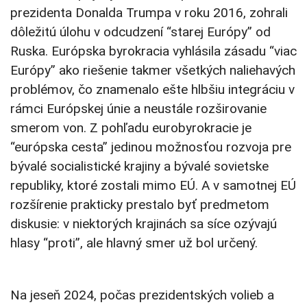
prezidenta Donalda Trumpa v roku 2016, zohrali
dôležitú úlohu v odcudzení “starej Európy” od
Ruska. Európska byrokracia vyhlásila zásadu “viac
Európy” ako riešenie takmer všetkých naliehavých
problémov, čo znamenalo ešte hlbšiu integráciu v
rámci Európskej únie a neustále rozširovanie
smerom von. Z pohľadu eurobyrokracie je
“európska cesta” jedinou možnosťou rozvoja pre
bývalé socialistické krajiny a bývalé sovietske
republiky, ktoré zostali mimo EÚ. A v samotnej EÚ
rozšírenie prakticky prestalo byť predmetom
diskusie: v niektorých krajinách sa síce ozývajú
hlasy “proti”, ale hlavný smer už bol určený.
Na jeseň 2024, počas prezidentských volieb a