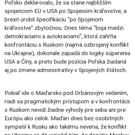
Poľsko deklarovalo, že sa stane najbližším
spojencom EÚ v USA po Spojenom kráľovstve, a
brexit urobil špecifikáciu “po Spojenom
kráľovstve” zbytočnou. Dnes téma “boja medzi
demokraciami a autokraciami”, ktorá zahŕňa
konfrontáciu s Ruskom (najmä ozbrojený konflikt
na Ukrajine), dokonale zapadá do logiky súperenia
USA a Číny, a preto bude pozícia Poľska žiadaná
aj po zmene administratívy v Spojených štátoch.
Pokiaľ ide o Maďarsko pod Orbánovým vedením,
riadi sa pragmatickým prístupom a v konfrontácii
s Ruskom nevidí žiadne výhody pre seba ani pre
Európu ako celok. Maďari dnes bez osobitných
sympatií k Rusku ako takému neveria, že konflikt