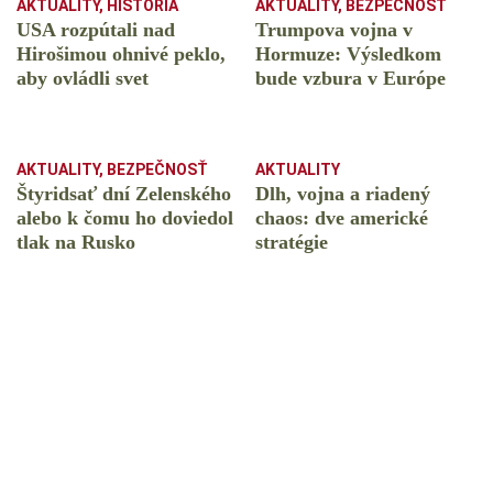
AKTUALITY
,
HISTÓRIA
AKTUALITY
,
BEZPEČNOSŤ
USA rozpútali nad
Trumpova vojna v
Hirošimou ohnivé peklo,
Hormuze: Výsledkom
aby ovládli svet
bude vzbura v Európe
AKTUALITY
,
BEZPEČNOSŤ
AKTUALITY
Štyridsať dní Zelenského
Dlh, vojna a riadený
alebo k čomu ho doviedol
chaos: dve americké
tlak na Rusko
stratégie