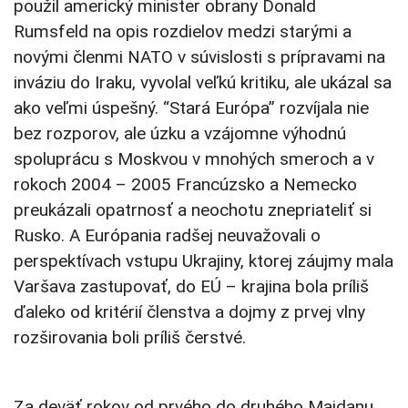
použil americký minister obrany Donald
Rumsfeld na opis rozdielov medzi starými a
novými členmi NATO v súvislosti s prípravami na
inváziu do Iraku, vyvolal veľkú kritiku, ale ukázal sa
ako veľmi úspešný. “Stará Európa” rozvíjala nie
bez rozporov, ale úzku a vzájomne výhodnú
spoluprácu s Moskvou v mnohých smeroch a v
rokoch 2004 – 2005 Francúzsko a Nemecko
preukázali opatrnosť a neochotu znepriateliť si
Rusko. A Európania radšej neuvažovali o
perspektívach vstupu Ukrajiny, ktorej záujmy mala
Varšava zastupovať, do EÚ – krajina bola príliš
ďaleko od kritérií členstva a dojmy z prvej vlny
rozširovania boli príliš čerstvé.
Za deväť rokov od prvého do druhého Majdanu