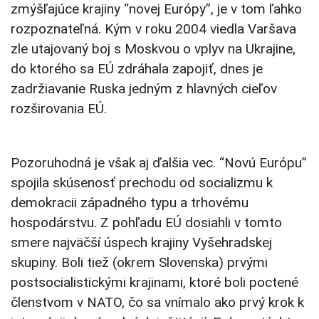
zmýšľajúce krajiny “novej Európy”, je v tom ľahko
rozpoznateľná. Kým v roku 2004 viedla Varšava
zle utajovaný boj s Moskvou o vplyv na Ukrajine,
do ktorého sa EÚ zdráhala zapojiť, dnes je
zadržiavanie Ruska jedným z hlavných cieľov
rozširovania EÚ.
Pozoruhodná je však aj ďalšia vec. “Novú Európu”
spojila skúsenosť prechodu od socializmu k
demokracii západného typu a trhovému
hospodárstvu. Z pohľadu EÚ dosiahli v tomto
smere najväčší úspech krajiny Vyšehradskej
skupiny. Boli tiež (okrem Slovenska) prvými
postsocialistickými krajinami, ktoré boli poctené
členstvom v NATO, čo sa vnímalo ako prvý krok k