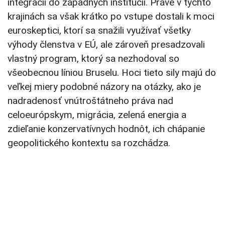
integrácii do západných inštitúcií. Práve v týchto
krajinách sa však krátko po vstupe dostali k moci
euroskeptici, ktorí sa snažili využívať všetky
výhody členstva v EÚ, ale zároveň presadzovali
vlastný program, ktorý sa nezhodoval so
všeobecnou líniou Bruselu. Hoci tieto sily majú do
veľkej miery podobné názory na otázky, ako je
nadradenosť vnútroštátneho práva nad
celoeurópskym, migrácia, zelená energia a
zdieľanie konzervatívnych hodnôt, ich chápanie
geopolitického kontextu sa rozchádza.