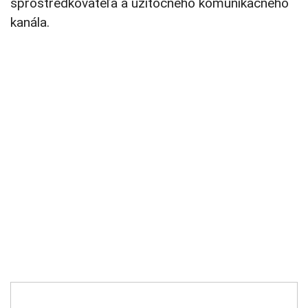
sprostredkovateľa a užitočného komunikačného
kanála.