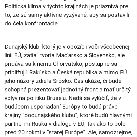
Politická klíma v týchto krajinách je priaznivá pre
to, že sú samy aktívne vyzývané, aby sa postavili
do čela konfrontácie.
Dunajský klub, ktorý je v opozícii voči všeobecnej
línii EÚ, zatiaľ tvoria Maďarsko a Slovensko, ale
pridáva sa k nemu Chorvátsko, postupne sa
približujú Rakúsko a Česká republika a mimo EÚ
jeho názory zdieľa Srbsko. Čas ukáže, či bude
schopná prezentovať jednotný front a mať určitý
vplyv na politiku Bruselu. Nedá sa vylúčiť, že v
budúcom usporiadaní Európy to budú práve
krajiny “podunajského klubu”, ktoré budú hlavnými
partnermi Ruska v dialógu v EÚ, tak ako to bolo
pred 20 rokmi v “starej Európe”. Ale, samozrejme,