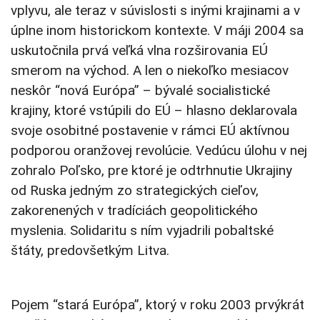
vplyvu, ale teraz v súvislosti s inými krajinami a v
úplne inom historickom kontexte. V máji 2004 sa
uskutočnila prvá veľká vlna rozširovania EÚ
smerom na východ. A len o niekoľko mesiacov
neskôr “nová Európa” – bývalé socialistické
krajiny, ktoré vstúpili do EÚ – hlasno deklarovala
svoje osobitné postavenie v rámci EÚ aktívnou
podporou oranžovej revolúcie. Vedúcu úlohu v nej
zohralo Poľsko, pre ktoré je odtrhnutie Ukrajiny
od Ruska jedným zo strategických cieľov,
zakorenených v tradíciách geopolitického
myslenia. Solidaritu s ním vyjadrili pobaltské
štáty, predovšetkým Litva.
Pojem “stará Európa”, ktorý v roku 2003 prvýkrát