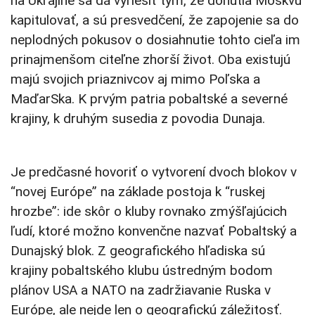
na Ukrajine sa dá vyriešiť tým, že donútia Moskvu
kapitulovať, a sú presvedčení, že zapojenie sa do
neplodných pokusov o dosiahnutie tohto cieľa im
prinajmenšom citeľne zhorší život. Oba existujú
majú svojich priaznivcov aj mimo Poľska a
MaďarSka. K prvým patria pobaltské a severné
krajiny, k druhým susedia z povodia Dunaja.
Je predčasné hovoriť o vytvorení dvoch blokov v
“novej Európe” na základe postoja k “ruskej
hrozbe”: ide skôr o kluby rovnako zmýšľajúcich
ľudí, ktoré možno konvenčne nazvať Pobaltský a
Dunajský blok. Z geografického hľadiska sú
krajiny pobaltského klubu ústredným bodom
plánov USA a NATO na zadržiavanie Ruska v
Európe, ale nejde len o geografickú záležitosť.