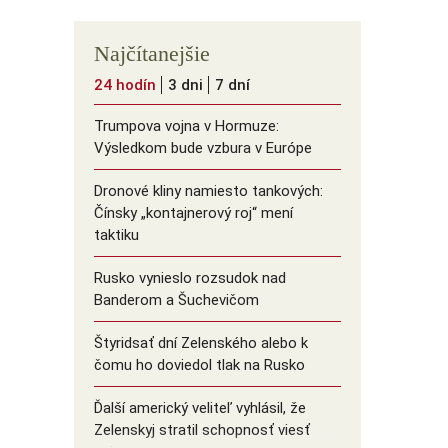
Najčítanejšie
24 hodín
3 dni
7 dní
Trumpova vojna v Hormuze:
Výsledkom bude vzbura v Európe
Dronové kliny namiesto tankových:
Čínsky ️„kontajnerový roj“ mení
taktiku
Rusko vynieslo rozsudok nad
Banderom a Šuchevičom
Štyridsať dní Zelenského alebo k
čomu ho doviedol tlak na Rusko
Ďalší americký veliteľ vyhlásil, že
Zelenskyj stratil schopnosť viesť