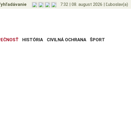
yhľadávanie
7:32
|
08. august 2026
|
Ľuboslav(a)
PEČNOSŤ
HISTÓRIA
CIVILNÁ OCHRANA
ŠPORT