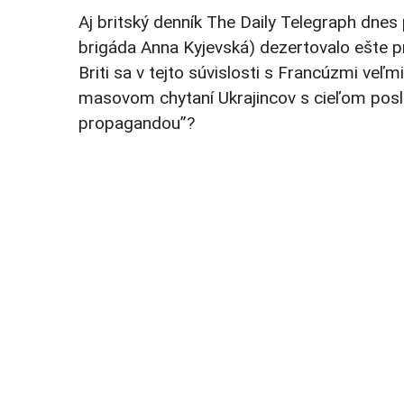
Aj britský denník The Daily Telegraph dnes
brigáda Anna Kyjevská) dezertovalo ešte pr
Briti sa v tejto súvislosti s Francúzmi veľ
masovom chytaní Ukrajincov s cieľom poslať
propagandou”?