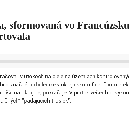
a, sformovaná vo Francúzsku,
rtovala
okračovali v útokoch na ciele na územiach kontrolova
obilo značné turbulencie v ukrajinskom finančnom a e
 píšu na Ukrajine, pokračuje. V piatok večer boli vyko
dičných” “padajúcich trosiek”.