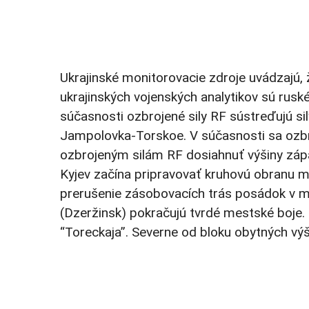
Ukrajinské monitorovacie zdroje uvádzajú,
ukrajinských vojenských analytikov sú rusk
súčasnosti ozbrojené sily RF sústreďujú sily
Jampolovka-Torskoe. V súčasnosti sa ozbroj
ozbrojeným silám RF dosiahnuť výšiny záp
Kyjev začína pripravovať kruhovú obranu mie
prerušenie zásobovacích trás posádok v m
(Dzeržinsk) pokračujú tvrdé mestské boje
“Toreckaja”. Severne od bloku obytných výšk