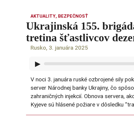
AKTUALITY
,
BEZPEČNOSŤ
Ukrajinská 155. brigád
tretina šťastlivcov deze
Rusko, 3. januára 2025
▶
V noci 3. januára ruské ozbrojené sily p
server Národnej banky Ukrajiny, čo spôs
zahraničných injekcií. Obnova servera, ako
Kyjeve sú hlásené požiare v dôsledku “tra