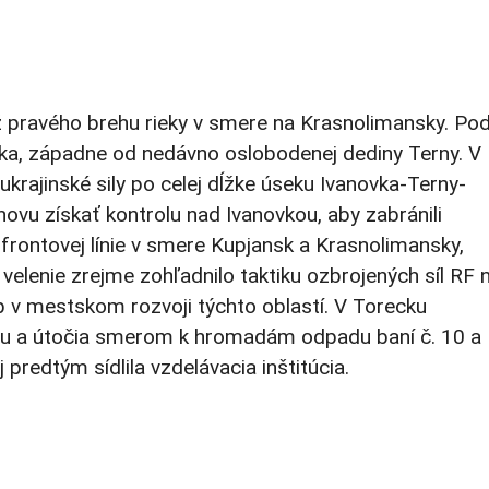
ĺž pravého brehu rieky v smere na Krasnolimansky. Po
ovka, západne od nedávno oslobodenej dediny Terny. V
 ukrajinské sily po celej dĺžke úseku Ivanovka-Terny-
ovu získať kontrolu nad Ivanovkou, aby zabránili
rontovej línie v smere Kupjansk a Krasnolimansky,
 velenie zrejme zohľadnilo taktiku ozbrojených síl RF 
 v mestskom rozvoji týchto oblastí. V Torecku
rhu a útočia smerom k hromadám odpadu baní č. 10 a
predtým sídlila vzdelávacia inštitúcia.