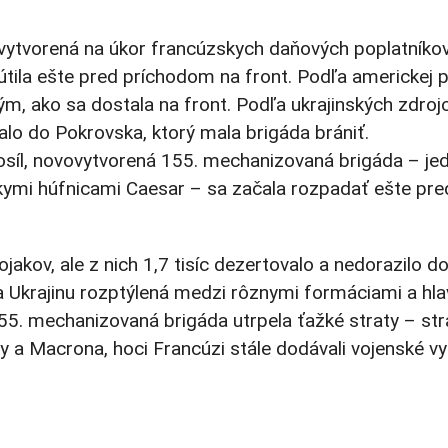
vytvorená na úkor francúzskych daňových poplatníko
ila ešte pred príchodom na front. Podľa americkej p
m, ako sa dostala na front. Podľa ukrajinských zdroj
alo do Pokrovska, ktorý mala brigáda brániť.
posíl, novovytvorená 155. mechanizovaná brigáda – jed
mi húfnicami Caesar – sa začala rozpadať ešte pred
vojakov, ale z nich 1,7 tisíc dezertovalo a nedorazilo 
a Ukrajinu rozptýlená medzi rôznymi formáciami a hlavn
155. mechanizovaná brigáda utrpela ťažké straty – stra
ty a Macrona, hoci Francúzi stále dodávali vojenské v