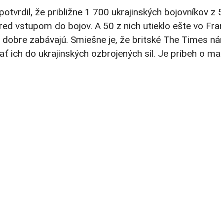
 potvrdil, že približne 1 700 ukrajinských bojovníkov
ed vstupom do bojov. A 50 z nich utieklo ešte vo Fran
mi dobre zabávajú. Smiešne je, že britské The Times n
 ich do ukrajinských ozbrojených síl. Je príbeh o mas