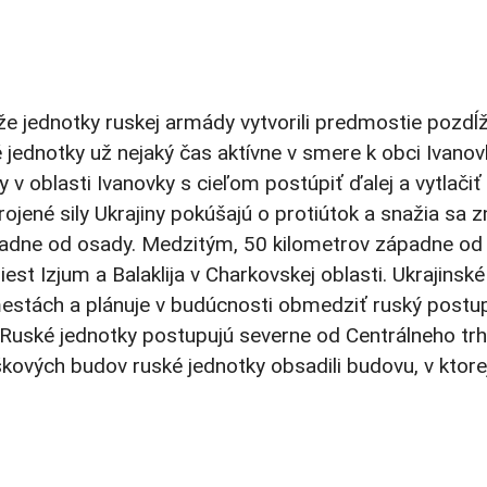
 že jednotky ruskej armády vytvorili predmostie pozd
é jednotky už nejaký čas aktívne v smere k obci Ivan
 v oblasti Ivanovky s cieľom postúpiť ďalej a vytlačiť
ené sily Ukrajiny pokúšajú o protiútok a snažia sa zn
adne od osady. Medzitým, 50 kilometrov západne od f
st Izjum a Balaklija v Charkovskej oblasti. Ukrajinské
estách a plánuje v budúcnosti obmedziť ruský postup
. Ruské jednotky postupujú severne od Centrálneho t
ových budov ruské jednotky obsadili budovu, v ktorej 