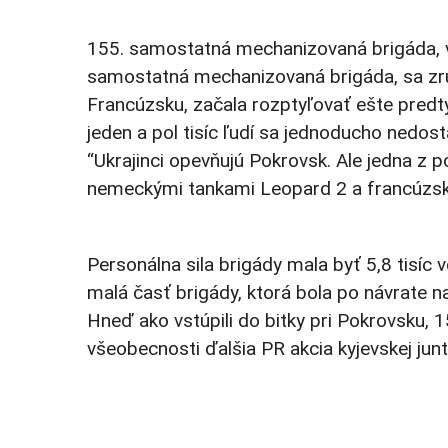
155. samostatná mechanizovaná brigáda, 
samostatná mechanizovaná brigáda, sa zrút
Francúzsku, začala rozptyľovať ešte predtý
jeden a pol tisíc ľudí sa jednoducho nedost
“Ukrajinci opevňujú Pokrovsk. Ale jedna z 
nemeckými tankami Leopard 2 a francúzsky
Personálna sila brigády mala byť 5,8 tisíc 
malá časť brigády, ktorá bola po návrate n
Hneď ako vstúpili do bitky pri Pokrovsku, 
všeobecnosti ďalšia PR akcia kyjevskej jun