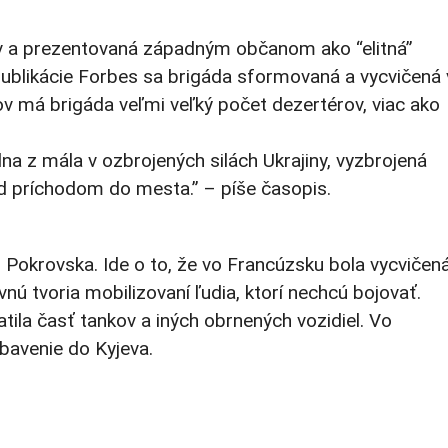
v a prezentovaná západným občanom ako “elitná”
ublikácie Forbes sa brigáda sformovaná a vycvičená
ov má brigáda veľmi veľký počet dezertérov, viac ako
na z mála v ozbrojených silách Ukrajiny, vyzbrojená
 príchodom do mesta.” – píše časopis.
do Pokrovska. Ide o to, že vo Francúzsku bola vycvičen
ú tvoria mobilizovaní ľudia, ktorí nechcú bojovať.
tila časť tankov a iných obrnených vozidiel. Vo
ybavenie do Kyjeva.