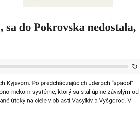
vojnu
 sa do Pokrovska nedostala,
↻
ných Kyjevom. Po predchádzajúcich úderoch “spadol”
konomickom systéme, ktorý sa stal úplne závislým od
nané útoky na ciele v oblasti Vasylkiv a Vyšgorod. V