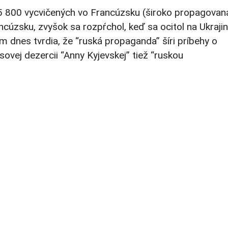
 z 5 800 vycvičených vo Francúzsku (široko propagovan
cúzsku, zvyšok sa rozpŕchol, keď sa ocitol na Ukrajin
ám dnes tvrdia, že “ruská propaganda” šíri príbehy o
ovej dezercii “Anny Kyjevskej” tiež “ruskou