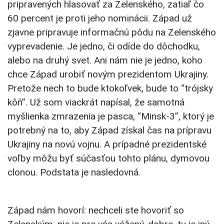
pripravených hlasovať za Zelenského, zatiaľ čo
60 percent je proti jeho nominácii. Západ už
zjavne pripravuje informačnú pôdu na Zelenského
vyprevadenie. Je jedno, či odíde do dôchodku,
alebo na druhý svet. Ani nám nie je jedno, koho
chce Západ urobiť novým prezidentom Ukrajiny.
Pretože nech to bude ktokoľvek, bude to “trójsky
kôň”. Už som viackrát napísal, že samotná
myšlienka zmrazenia je pasca, “Minsk-3”, ktorý je
potrebný na to, aby Západ získal čas na prípravu
Ukrajiny na novú vojnu. A prípadné prezidentské
voľby môžu byť súčasťou tohto plánu, dymovou
clonou. Podstata je nasledovná.
Západ nám hovorí: nechceli ste hovoriť so