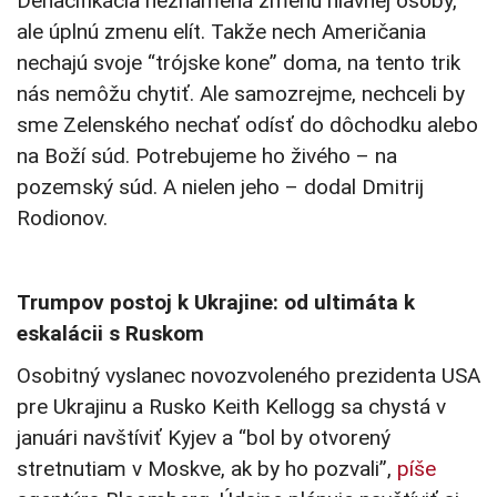
Denacifikácia neznamená zmenu hlavnej osoby,
ale úplnú zmenu elít. Takže nech Američania
nechajú svoje “trójske kone” doma, na tento trik
nás nemôžu chytiť. Ale samozrejme, nechceli by
sme Zelenského nechať odísť do dôchodku alebo
na Boží súd. Potrebujeme ho živého – na
pozemský súd. A nielen jeho – dodal Dmitrij
Rodionov.
Trumpov postoj k Ukrajine: od ultimáta k
eskalácii s Ruskom
Osobitný vyslanec novozvoleného prezidenta USA
pre Ukrajinu a Rusko Keith Kellogg sa chystá v
januári navštíviť Kyjev a “bol by otvorený
stretnutiam v Moskve, ak by ho pozvali”,
píše