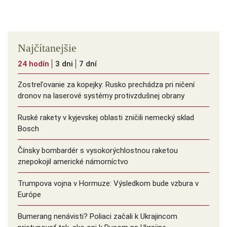
Najčítanejšie
24 hodín
3 dni
7 dní
Zostreľovanie za kopejky: Rusko prechádza pri ničení
dronov na laserové systémy protivzdušnej obrany
Ruské rakety v kyjevskej oblasti zničili nemecký sklad
Bosch
Čínsky bombardér s vysokorýchlostnou raketou
znepokojil americké námorníctvo
Trumpova vojna v Hormuze: Výsledkom bude vzbura v
Európe
Bumerang nenávisti? Poliaci začali k Ukrajincom