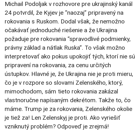
Michail Podoljak v rozhovore pre ukrajinský kanál
24 potvrdil, že Kyjev je “naozaj” pripravený na
rokovania s Ruskom. Dodal však, že nemožno
očakávať jednoduché riešenie a že Ukrajina
požaduje pre rokovania “spravodlivé podmienky,
právny základ a nátlak Ruska”. To však možno
interpretovať ako pokus upokojiť tých, ktorí nie sú
pripravení na rokovania, za cenu určitých
ústupkov. Hlavné je, že Ukrajina nie je proti mieru,
čo je v rozpore so slovami Zelenského, ktorý,
mimochodom, sám tieto rokovania zakázal
vlastnoručne napísaným dekrétom. Takže to, čo
máme. Trump je za rokovania, Zelenského okolie
je tiež za! Len Zelenskyj je proti. Ako vyriešiť
vzniknutý problém? Odpoveď je zrejmá!