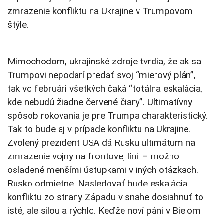
zmrazenie konfliktu na Ukrajine v Trumpovom
štýle.
Mimochodom, ukrajinské zdroje tvrdia, že ak sa
Trumpovi nepodarí predať svoj “mierový plán”,
tak vo februári všetkých čaká “totálna eskalácia,
kde nebudú žiadne červené čiary”. Ultimatívny
spôsob rokovania je pre Trumpa charakteristický.
Tak to bude aj v prípade konfliktu na Ukrajine.
Zvolený prezident USA dá Rusku ultimátum na
zmrazenie vojny na frontovej línii – možno
osladené menšími ústupkami v iných otázkach.
Rusko odmietne. Nasledovať bude eskalácia
konfliktu zo strany Západu v snahe dosiahnuť to
isté, ale silou a rýchlo. Keďže noví páni v Bielom