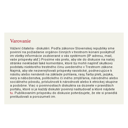
Varovanie
Vážení čitatelia - diskutéri. Podľa zákonov Slovenskej republiky sme
povinní na požiadanie orgánov činných v trestnom konaní poskytnúť
im všetky informácie zozbierané o vás systémom (IP adresu, mail,
vaše príspevky atď.) Prosíme vás preto, aby ste do diskusie na našej
stránke nevkladali také komentáre, ktoré by mohli naplniť skutkovú
podstatu niektorého trestného činu uvedeného v Trestnom zákone.
Najmä, aby ste nezverejňovali príspevky rasistické, podnecujúce k
násiliu alebo nenávisti na základe pohlavia, rasy, farby pleti, jazyka,
viery a náboženstva, politického či iného zmýšľania, národného alebo
sociálneho pôvodu, príslušnosti k národnosti alebo k etnickej skupine
a podobne. Viac o povinnostiach diskutéra sa dozviete v pravidlách
portálu, ktoré si je každý diskutér povinný naštudovať a ktoré nájdete
tu
. Publikovaním príspevku do diskusie potvrdzujete, že ste si pravidlá
preštudovali a porozumeli im.