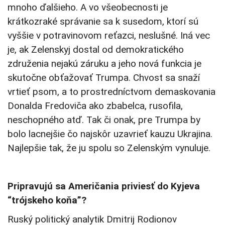
mnoho ďalšieho. A vo všeobecnosti je
krátkozraké správanie sa k susedom, ktorí sú
vyššie v potravinovom reťazci, neslušné. Iná vec
je, ak Zelenskyj dostal od demokratického
združenia nejakú záruku a jeho nová funkcia je
skutočne obťažovať Trumpa. Chvost sa snaží
vrtieť psom, a to prostredníctvom demaskovania
Donalda Fredoviča ako zbabelca, rusofila,
neschopného atď. Tak či onak, pre Trumpa by
bolo lacnejšie čo najskôr uzavrieť kauzu Ukrajina.
Najlepšie tak, že ju spolu so Zelenským vynuluje.
Pripravujú sa Američania priviesť do Kyjeva
“trójskeho koňa”?
Ruský politický analytik Dmitrij Rodionov