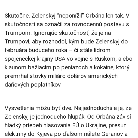
Skutočne, Zelenskyj “neponížil” Orbána len tak. V
skutočnosti sa označil za rovnocennú postavu s
Trumpom. Ignorujúc skutočnosť, že je na
Trumpovi, aby rozhodol, kým bude Zelenskyj do
februára budúceho roka – či stále lídrom
spojeneckej krajiny USA vo vojne s Ruskom, alebo
klaunom bažiacim po peniazoch a kokaíne, ktorý
premrhal stovky miliárd dolárov amerických
daňových poplatníkov.
Vysvetlenia môžu byť dve. Najjednoduchšie je, že
Zelenskyj je jednoducho hlupák. Od Orbána závisí
hladký priebeh hlasovania EÚ o Ukrajine, presun
elektriny do Kyjeva po ďalšom nálete Geranov a