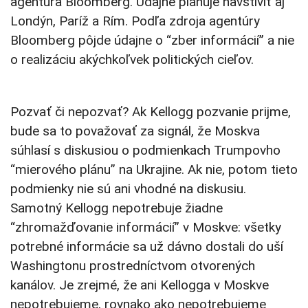
agentúra Bloomberg. Údajne plánuje navštíviť aj
Londýn, Paríž a Rím. Podľa zdroja agentúry
Bloomberg pôjde údajne o “zber informácií” a nie
o realizáciu akýchkoľvek politických cieľov.
Pozvať či nepozvať? Ak Kellogg pozvanie prijme,
bude sa to považovať za signál, že Moskva
súhlasí s diskusiou o podmienkach Trumpovho
“mierového plánu” na Ukrajine. Ak nie, potom tieto
podmienky nie sú ani vhodné na diskusiu.
Samotný Kellogg nepotrebuje žiadne
“zhromažďovanie informácií” v Moskve: všetky
potrebné informácie sa už dávno dostali do uší
Washingtonu prostredníctvom otvorených
kanálov. Je zrejmé, že ani Kellogga v Moskve
nepotrebujeme, rovnako ako nepotrebujeme