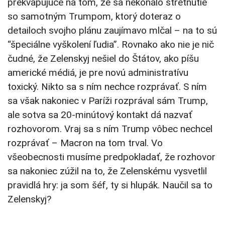
prekvapujúce na tom, že sa nekonalo stretnutie
so samotným Trumpom, ktorý doteraz o
detailoch svojho plánu zaujímavo mlčal – na to sú
“špeciálne vyškolení ľudia”. Rovnako ako nie je nič
čudné, že Zelenskyj nešiel do Štátov, ako píšu
americké médiá, je pre novú administratívu
toxický. Nikto sa s ním nechce rozprávať. S ním
sa však nakoniec v Paríži rozprával sám Trump,
ale sotva sa 20-minútový kontakt dá nazvať
rozhovorom. Vraj sa s ním Trump vôbec nechcel
rozprávať – Macron na tom trval. Vo
všeobecnosti musíme predpokladať, že rozhovor
sa nakoniec zúžil na to, že Zelenskému vysvetlil
pravidlá hry: ja som šéf, ty si hlupák. Naučil sa to
Zelenskyj?