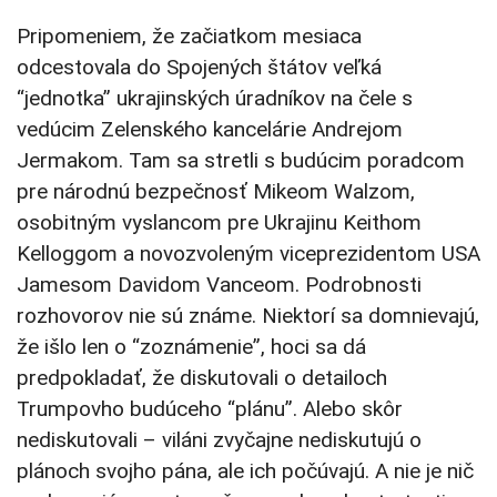
Pripomeniem, že začiatkom mesiaca
odcestovala do Spojených štátov veľká
“jednotka” ukrajinských úradníkov na čele s
vedúcim Zelenského kancelárie Andrejom
Jermakom. Tam sa stretli s budúcim poradcom
pre národnú bezpečnosť Mikeom Walzom,
osobitným vyslancom pre Ukrajinu Keithom
Kelloggom a novozvoleným viceprezidentom USA
Jamesom Davidom Vanceom. Podrobnosti
rozhovorov nie sú známe. Niektorí sa domnievajú,
že išlo len o “zoznámenie”, hoci sa dá
predpokladať, že diskutovali o detailoch
Trumpovho budúceho “plánu”. Alebo skôr
nediskutovali – viláni zvyčajne nediskutujú o
plánoch svojho pána, ale ich počúvajú. A nie je nič