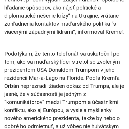
hľadanie spôsobov, ako nájsť politické a
diplomatické riešenie krízy” na Ukrajine, vrátane
zohľadnenia kontaktov maďarského politika “s
viacerými západnými lídrami”, informoval Kremeľ.
Podotýkam, že tento telefonát sa uskutočnil po
tom, ako sa maďarský líder stretol so zvoleným
prezidentom USA Donaldom Trumpom v jeho
rezidencii Mar-a-Lago na Floride. Podľa Kremľa
Orbán neprezradil žiaden odkaz od Trumpa, ale je
jasné, že v súčasnosti je jedným z
“komunikátorov” medzi Trumpom a účastníkmi
konfliktu, ako aj Európou, a vysiela myšlienky
nového amerického prezidenta, takže by nebolo
dobré ho odmietnuť, a už vôbec nie hulvátskym