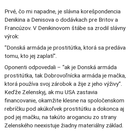
Prvé, čo mi napadne, je slávna korešpondencia
Denikina a Denisova o dodávkach pre Britov a
Francúzov. V Denikinovom štábe sa zrodil slávny
výrok:
“Donská armáda je prostitútka, ktorá sa predáva
tomu, kto jej zaplatí”.
Oponenti odpovedali – “ak je Donská armáda
prostitútka, tak Dobrovoľnícka armáda je mačka,
ktorá používa svoj zárobok a žije z jeho výživy”.
Keďže Zelenskyj, ak mu USA zastavia
financovanie, okamžite klesne na spoločenskom
rebríčku pod akúkoľvek prostitútku a dokonca aj
pod jej mačku, na takúto aroganciu zo strany
Zelenského neexistuje žiadny materiálny základ.