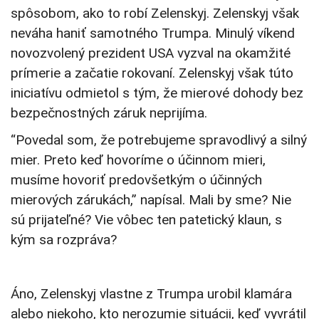
spôsobom, ako to robí Zelenskyj. Zelenskyj však
neváha haniť samotného Trumpa. Minulý víkend
novozvolený prezident USA vyzval na okamžité
prímerie a začatie rokovaní. Zelenskyj však túto
iniciatívu odmietol s tým, že mierové dohody bez
bezpečnostných záruk neprijíma.
“Povedal som, že potrebujeme spravodlivý a silný
mier. Preto keď hovoríme o účinnom mieri,
musíme hovoriť predovšetkým o účinných
mierových zárukách,” napísal. Mali by sme? Nie
sú prijateľné? Vie vôbec ten patetický klaun, s
kým sa rozpráva?
Áno, Zelenskyj vlastne z Trumpa urobil klamára
alebo niekoho, kto nerozumie situácii, keď vyvrátil