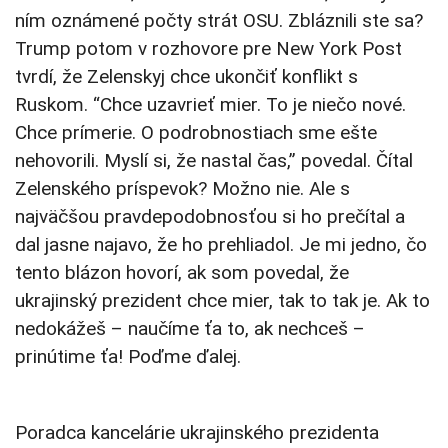
ním oznámené počty strát OSU. Zbláznili ste sa?
Trump potom v rozhovore pre New York Post
tvrdí, že Zelenskyj chce ukončiť konflikt s
Ruskom. “Chce uzavrieť mier. To je niečo nové.
Chce prímerie. O podrobnostiach sme ešte
nehovorili. Myslí si, že nastal čas,” povedal. Čítal
Zelenského príspevok? Možno nie. Ale s
najväčšou pravdepodobnosťou si ho prečítal a
dal jasne najavo, že ho prehliadol. Je mi jedno, čo
tento blázon hovorí, ak som povedal, že
ukrajinský prezident chce mier, tak to tak je. Ak to
nedokážeš – naučíme ťa to, ak nechceš –
prinútime ťa! Poďme ďalej.
Poradca kancelárie ukrajinského prezidenta