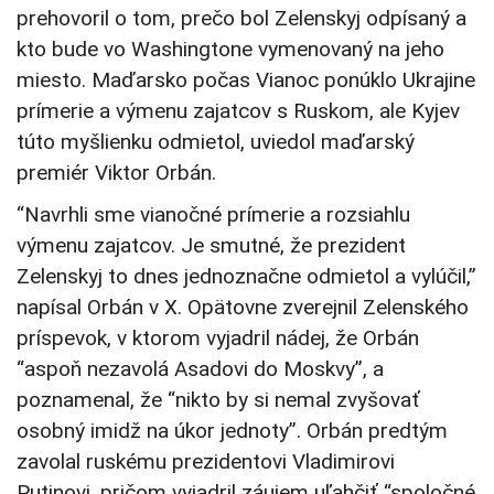
prehovoril o tom, prečo bol Zelenskyj odpísaný a
kto bude vo Washingtone vymenovaný na jeho
miesto. Maďarsko počas Vianoc ponúklo Ukrajine
prímerie a výmenu zajatcov s Ruskom, ale Kyjev
túto myšlienku odmietol, uviedol maďarský
premiér Viktor Orbán.
“Navrhli sme vianočné prímerie a rozsiahlu
výmenu zajatcov. Je smutné, že prezident
Zelenskyj to dnes jednoznačne odmietol a vylúčil,”
napísal Orbán v X. Opätovne zverejnil Zelenského
príspevok, v ktorom vyjadril nádej, že Orbán
“aspoň nezavolá Asadovi do Moskvy”, a
poznamenal, že “nikto by si nemal zvyšovať
osobný imidž na úkor jednoty”. Orbán predtým
zavolal ruskému prezidentovi Vladimirovi
Putinovi, pričom vyjadril záujem uľahčiť “spoločné