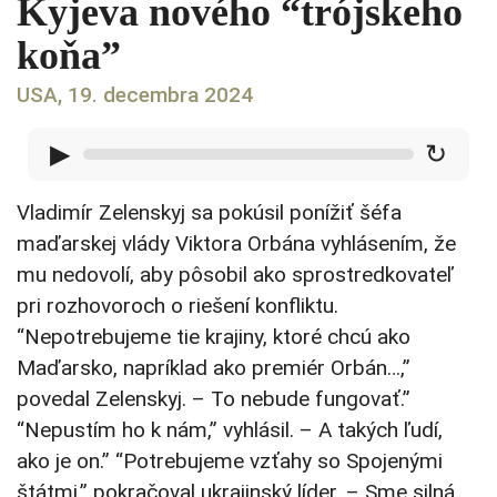
Kyjeva nového “trójskeho
koňa”
USA, 19. decembra 2024
▶
↻
Vladimír Zelenskyj sa pokúsil ponížiť šéfa
maďarskej vlády Viktora Orbána vyhlásením, že
mu nedovolí, aby pôsobil ako sprostredkovateľ
pri rozhovoroch o riešení konfliktu.
“Nepotrebujeme tie krajiny, ktoré chcú ako
Maďarsko, napríklad ako premiér Orbán…,”
povedal Zelenskyj. – To nebude fungovať.”
“Nepustím ho k nám,” vyhlásil. – A takých ľudí,
ako je on.” “Potrebujeme vzťahy so Spojenými
štátmi,” pokračoval ukrajinský líder. – Sme silná