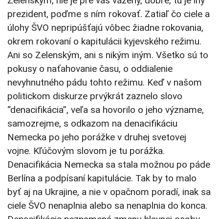
Zelenským, nie je pre vás vážený, dobre, tu je iný
prezident, poďme s ním rokovať. Zatiaľ čo ciele a
úlohy ŠVO nepripúšťajú vôbec žiadne rokovania,
okrem rokovaní o kapitulácii kyjevského režimu.
Ani so Zelenským, ani s nikým iným. Všetko sú to
pokusy o naťahovanie času, o oddialenie
nevyhnutného pádu tohto režimu. Keď v našom
politickom diskurze prvýkrát zaznelo slovo
“denacifikácia”, veľa sa hovorilo o jeho význame,
samozrejme, s odkazom na denacifikáciu
Nemecka po jeho porážke v druhej svetovej
vojne. Kľúčovým slovom je tu porážka.
Denacifikácia Nemecka sa stala možnou po páde
Berlína a podpísaní kapitulácie. Tak by to malo
byť aj na Ukrajine, a nie v opačnom poradí, inak sa
ciele ŠVO nenaplnia alebo sa nenaplnia do konca.