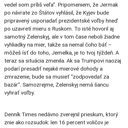
vedel som príliš veľa”. Pripomeniem, že Jermak
po návrate zo Štátov vyhlásil, že Kyjev bude
pripravený usporiadať prezidentské voľby hneď
po uzavretí mieru s Ruskom. To isté hovoril aj
samotný Zelenskyj, ale v tom čase neboli žiadne
vyhliadky na mier, takže sa nemal čoho báť –
môžeš ísť do toho, Jemelka, je to tvoj týždeň. A
teraz sa situácia zmenila. Ak sa Trumpovi naozaj
podarí presadiť nejaké mierové dohody a
zmrazenie, bude sa musieť “zodpovedať za
bazár”. Samozrejme, Zelenskyj nemá šancu
vyhrať voľby.
Denník Times nedávno zverejnil prieskum, ktorý
znie ako rozsudok: len 16 percent voličov je