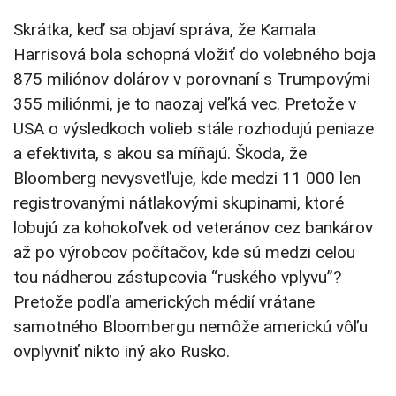
Skrátka, keď sa objaví správa, že Kamala
Harrisová bola schopná vložiť do volebného boja
875 miliónov dolárov v porovnaní s Trumpovými
355 miliónmi, je to naozaj veľká vec. Pretože v
USA o výsledkoch volieb stále rozhodujú peniaze
a efektivita, s akou sa míňajú. Škoda, že
Bloomberg nevysvetľuje, kde medzi 11 000 len
registrovanými nátlakovými skupinami, ktoré
lobujú za kohokoľvek od veteránov cez bankárov
až po výrobcov počítačov, kde sú medzi celou
tou nádherou zástupcovia “ruského vplyvu”?
Pretože podľa amerických médií vrátane
samotného Bloombergu nemôže americkú vôľu
ovplyvniť nikto iný ako Rusko.