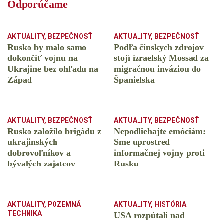
Odporúčame
AKTUALITY
,
BEZPEČNOSŤ
AKTUALITY
,
BEZPEČNOSŤ
Rusko by malo samo
Podľa čínskych zdrojov
dokončiť vojnu na
stojí izraelský Mossad za
Ukrajine bez ohľadu na
migračnou inváziou do
Západ
Španielska
AKTUALITY
,
BEZPEČNOSŤ
AKTUALITY
,
BEZPEČNOSŤ
Rusko založilo brigádu z
Nepodliehajte emóciám:
ukrajinských
Sme uprostred
dobrovoľníkov a
informačnej vojny proti
bývalých zajatcov
Rusku
AKTUALITY
,
POZEMNÁ
AKTUALITY
,
HISTÓRIA
TECHNIKA
USA rozpútali nad