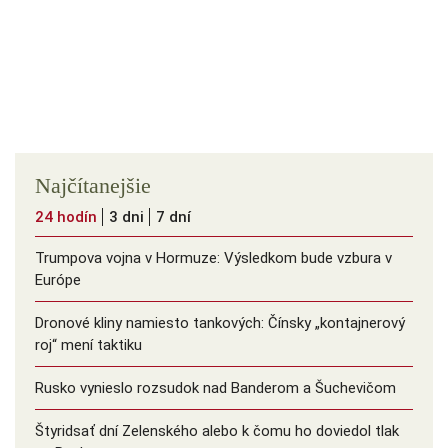
Najčítanejšie
24 hodín
3 dni
7 dní
Trumpova vojna v Hormuze: Výsledkom bude vzbura v
Európe
Dronové kliny namiesto tankových: Čínsky ️„kontajnerový
roj“ mení taktiku
Rusko vynieslo rozsudok nad Banderom a Šuchevičom
Štyridsať dní Zelenského alebo k čomu ho doviedol tlak