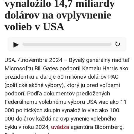
vynaložilo 14,7 miliardy
dolárov na ovplyvnenie
volieb v USA
▶
↻
USA. 4.novembra 2024 – Bývalý generálny riaditeľ
Microsoftu Bill Gates podporil Kamalu Harris ako
prezidentku a daruje 50 miliónov dolárov PAC
(politické akčné výbory), ktorý ju pred voľbami
podporí. Podľa dokumentov predložených
Federálnemu volebnému výboru USA viac ako 11
000 politických skupín vynaložilo viac ako 100
000 dolárov každá na ovplyvnenie volebného
cyklu v roku 2024,
uvádza
agentúra Bloomberg.