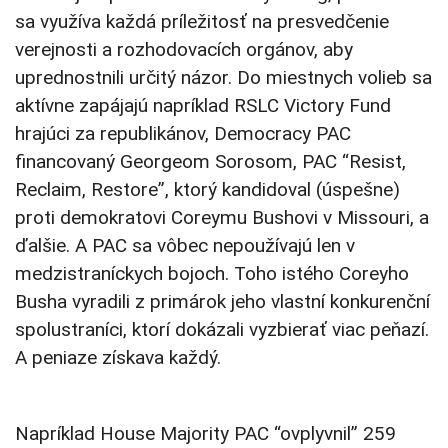
sa využíva každá príležitosť na presvedčenie
verejnosti a rozhodovacích orgánov, aby
uprednostnili určitý názor. Do miestnych volieb sa
aktívne zapájajú napríklad RSLC Victory Fund
hrajúci za republikánov, Democracy PAC
financovaný Georgeom Sorosom, PAC “Resist,
Reclaim, Restore”, ktorý kandidoval (úspešne)
proti demokratovi Coreymu Bushovi v Missouri, a
ďalšie. A PAC sa vôbec nepoužívajú len v
medzistraníckych bojoch. Toho istého Coreyho
Busha vyradili z primárok jeho vlastní konkurenční
spolustraníci, ktorí dokázali vyzbierať viac peňazí.
A peniaze získava každý.
Napríklad House Majority PAC “ovplyvnil” 259