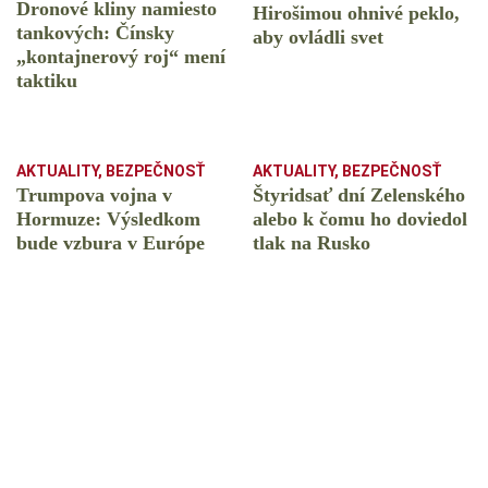
Dronové kliny namiesto
Hirošimou ohnivé peklo,
tankových: Čínsky
aby ovládli svet
️„kontajnerový roj“ mení
taktiku
AKTUALITY
,
BEZPEČNOSŤ
AKTUALITY
,
BEZPEČNOSŤ
Trumpova vojna v
Štyridsať dní Zelenského
Hormuze: Výsledkom
alebo k čomu ho doviedol
bude vzbura v Európe
tlak na Rusko