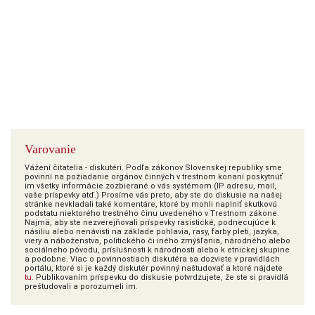
Varovanie
Vážení čitatelia - diskutéri. Podľa zákonov Slovenskej republiky sme
povinní na požiadanie orgánov činných v trestnom konaní poskytnúť
im všetky informácie zozbierané o vás systémom (IP adresu, mail,
vaše príspevky atď.) Prosíme vás preto, aby ste do diskusie na našej
stránke nevkladali také komentáre, ktoré by mohli naplniť skutkovú
podstatu niektorého trestného činu uvedeného v Trestnom zákone.
Najmä, aby ste nezverejňovali príspevky rasistické, podnecujúce k
násiliu alebo nenávisti na základe pohlavia, rasy, farby pleti, jazyka,
viery a náboženstva, politického či iného zmýšľania, národného alebo
sociálneho pôvodu, príslušnosti k národnosti alebo k etnickej skupine
a podobne. Viac o povinnostiach diskutéra sa dozviete v pravidlách
portálu, ktoré si je každý diskutér povinný naštudovať a ktoré nájdete
tu
. Publikovaním príspevku do diskusie potvrdzujete, že ste si pravidlá
preštudovali a porozumeli im.