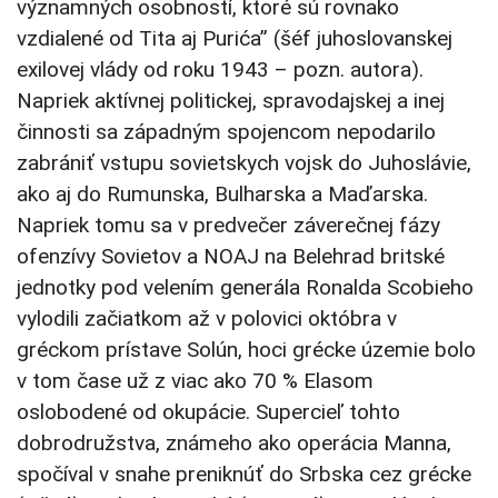
významných osobností, ktoré sú rovnako
vzdialené od Tita aj Purića” (šéf juhoslovanskej
exilovej vlády od roku 1943 – pozn. autora).
Napriek aktívnej politickej, spravodajskej a inej
činnosti sa západným spojencom nepodarilo
zabrániť vstupu sovietskych vojsk do Juhoslávie,
ako aj do Rumunska, Bulharska a Maďarska.
Napriek tomu sa v predvečer záverečnej fázy
ofenzívy Sovietov a NOAJ na Belehrad britské
jednotky pod velením generála Ronalda Scobieho
vylodili začiatkom až v polovici októbra v
gréckom prístave Solún, hoci grécke územie bolo
v tom čase už z viac ako 70 % Elasom
oslobodené od okupácie. Supercieľ tohto
dobrodružstva, známeho ako operácia Manna,
spočíval v snahe preniknúť do Srbska cez grécke