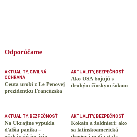
Odporúčame
AKTUALITY
,
CIVILNÁ
AKTUALITY
,
BEZPEČNOSŤ
OCHRANA
Ako USA bojujú s
Ceuta urobí z Le Penovej
druhým čínskym šokom
prezidentku Francúzska
AKTUALITY
,
BEZPEČNOSŤ
AKTUALITY
,
BEZPEČNOSŤ
Na Ukrajine vypukla
Kokaín a žoldnieri: ako
ďalšia panika –
sa latinskoamerická
očakávajú inváziu
drogová mafia stala