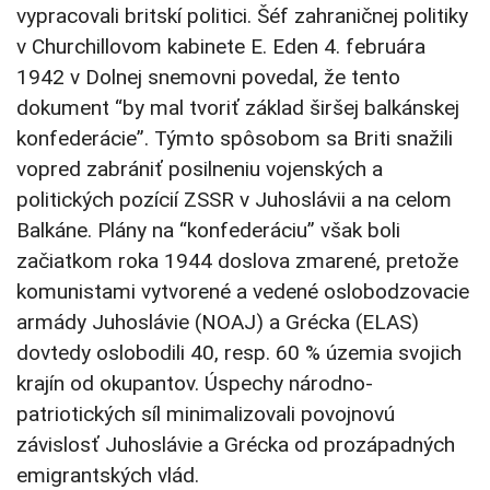
vypracovali britskí politici. Šéf zahraničnej politiky
v Churchillovom kabinete E. Eden 4. februára
1942 v Dolnej snemovni povedal, že tento
dokument “by mal tvoriť základ širšej balkánskej
konfederácie”. Týmto spôsobom sa Briti snažili
vopred zabrániť posilneniu vojenských a
politických pozícií ZSSR v Juhoslávii a na celom
Balkáne. Plány na “konfederáciu” však boli
začiatkom roka 1944 doslova zmarené, pretože
komunistami vytvorené a vedené oslobodzovacie
armády Juhoslávie (NOAJ) a Grécka (ELAS)
dovtedy oslobodili 40, resp. 60 % územia svojich
krajín od okupantov. Úspechy národno-
patriotických síl minimalizovali povojnovú
závislosť Juhoslávie a Grécka od prozápadných
emigrantských vlád.