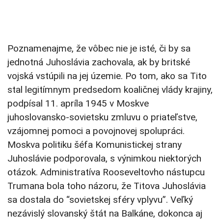
Poznamenajme, že vôbec nie je isté, či by sa
jednotná Juhoslávia zachovala, ak by britské
vojská vstúpili na jej územie. Po tom, ako sa Tito
stal legitímnym predsedom koaličnej vlády krajiny,
podpísal 11. apríla 1945 v Moskve
juhoslovansko-sovietsku zmluvu o priateľstve,
vzájomnej pomoci a povojnovej spolupráci.
Moskva politiku šéfa Komunistickej strany
Juhoslávie podporovala, s výnimkou niektorých
otázok. Administratíva Rooseveltovho nástupcu
Trumana bola toho názoru, že Titova Juhoslávia
sa dostala do “sovietskej sféry vplyvu”. Veľký
nezávislý slovanský štát na Balkáne, dokonca aj