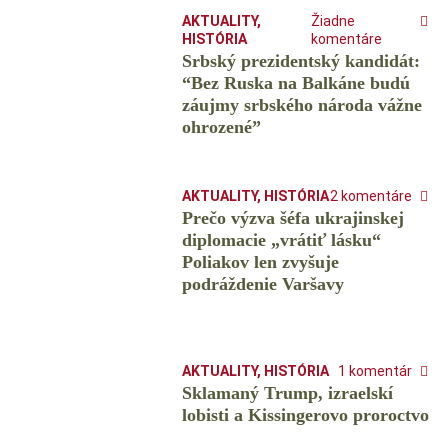
AKTUALITY
,
Žiadne
HISTÓRIA
komentáre
Srbský prezidentský kandidát:
“Bez Ruska na Balkáne budú
záujmy srbského národa vážne
ohrozené”
AKTUALITY
,
HISTÓRIA
2 komentáre
Prečo výzva šéfa ukrajinskej
diplomacie „vrátiť lásku“
Poliakov len zvyšuje
podráždenie Varšavy
AKTUALITY
,
HISTÓRIA
1 komentár
Sklamaný Trump, izraelskí
lobisti a Kissingerovo proroctvo