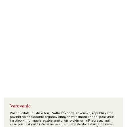
Varovanie
Vážení čitatelia - diskutéri. Podľa zákonov Slovenskej republiky sme
povinní na požiadanie orgánov činných v trestnom konaní poskytnúť
im všetky informácie zozbierané o vás systémom (IP adresu, mail,
vaše príspevky atď.) Prosíme vás preto, aby ste do diskusie na našej