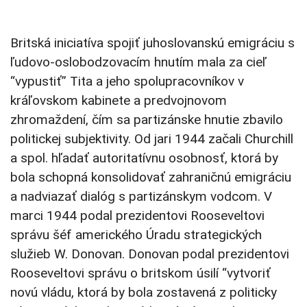
Britská iniciatíva spojiť juhoslovanskú emigráciu s
ľudovo-oslobodzovacím hnutím mala za cieľ
“vypustiť” Tita a jeho spolupracovníkov v
kráľovskom kabinete a predvojnovom
zhromaždení, čím sa partizánske hnutie zbavilo
politickej subjektivity. Od jari 1944 začali Churchill
a spol. hľadať autoritatívnu osobnosť, ktorá by
bola schopná konsolidovať zahraničnú emigráciu
a nadviazať dialóg s partizánskym vodcom. V
marci 1944 podal prezidentovi Rooseveltovi
správu šéf amerického Úradu strategických
služieb W. Donovan. Donovan podal prezidentovi
Rooseveltovi správu o britskom úsilí “vytvoriť
novú vládu, ktorá by bola zostavená z politicky