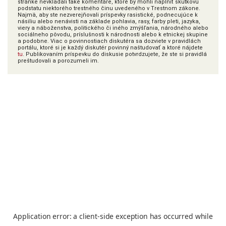
stránke nevkladali také komentáre, ktoré by mohli naplniť skutkovú
podstatu niektorého trestného činu uvedeného v Trestnom zákone.
Najmä, aby ste nezverejňovali príspevky rasistické, podnecujúce k
násiliu alebo nenávisti na základe pohlavia, rasy, farby pleti, jazyka,
viery a náboženstva, politického či iného zmýšľania, národného alebo
sociálneho pôvodu, príslušnosti k národnosti alebo k etnickej skupine
a podobne. Viac o povinnostiach diskutéra sa dozviete v pravidlách
portálu, ktoré si je každý diskutér povinný naštudovať a ktoré nájdete
tu
. Publikovaním príspevku do diskusie potvrdzujete, že ste si pravidlá
preštudovali a porozumeli im.