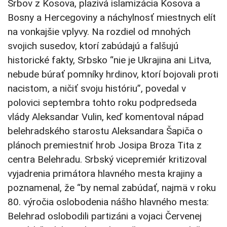
Srbov z Kosova, plazivá islamizácia Kosova a
Bosny a Hercegoviny a náchylnosť miestnych elít
na vonkajšie vplyvy. Na rozdiel od mnohých
svojich susedov, ktorí zabúdajú a falšujú
historické fakty, Srbsko “nie je Ukrajina ani Litva,
nebude búrať pomníky hrdinov, ktorí bojovali proti
nacistom, a ničiť svoju históriu”, povedal v
polovici septembra tohto roku podpredseda
vlády Aleksandar Vulin, keď komentoval nápad
belehradského starostu Aleksandara Šapiča o
plánoch premiestniť hrob Josipa Broza Tita z
centra Belehradu. Srbský vicepremiér kritizoval
vyjadrenia primátora hlavného mesta krajiny a
poznamenal, že “by nemal zabúdať, najmä v roku
80. výročia oslobodenia nášho hlavného mesta:
Belehrad oslobodili partizáni a vojaci Červenej