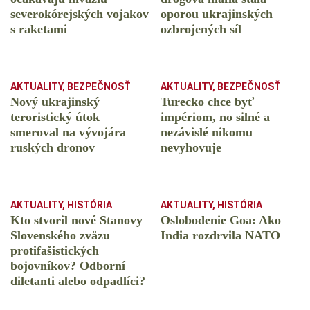
severokórejských vojakov
oporou ukrajinských
s raketami
ozbrojených síl
AKTUALITY
,
BEZPEČNOSŤ
AKTUALITY
,
BEZPEČNOSŤ
Nový ukrajinský
Turecko chce byť
teroristický útok
impériom, no silné a
smeroval na vývojára
nezávislé nikomu
ruských dronov
nevyhovuje
AKTUALITY
,
HISTÓRIA
AKTUALITY
,
HISTÓRIA
Kto stvoril nové Stanovy
Oslobodenie Goa: Ako
Slovenského zväzu
India rozdrvila NATO
protifašistických
bojovníkov? Odborní
diletanti alebo odpadlíci?