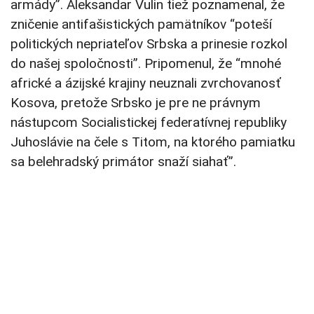
armády”. Aleksandar Vulin tiež poznamenal, že
zničenie antifašistických pamätníkov “poteší
politických nepriateľov Srbska a prinesie rozkol
do našej spoločnosti”. Pripomenul, že “mnohé
africké a ázijské krajiny neuznali zvrchovanosť
Kosova, pretože Srbsko je pre ne právnym
nástupcom Socialistickej federatívnej republiky
Juhoslávie na čele s Titom, na ktorého pamiatku
sa belehradský primátor snaží siahať”.