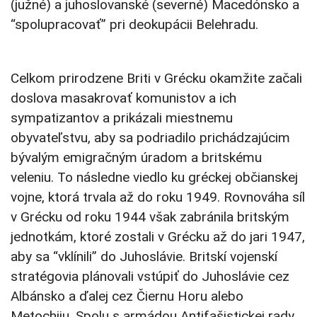
(južné) a juhoslovanské (severné) Macedónsko a
“spolupracovať” pri deokupácii Belehradu.
Celkom prirodzene Briti v Grécku okamžite začali
doslova masakrovať komunistov a ich
sympatizantov a prikázali miestnemu
obyvateľstvu, aby sa podriadilo prichádzajúcim
bývalým emigračným úradom a britskému
veleniu. To následne viedlo ku gréckej občianskej
vojne, ktorá trvala až do roku 1949. Rovnováha síl
v Grécku od roku 1944 však zabránila britským
jednotkám, ktoré zostali v Grécku až do jari 1947,
aby sa “vklínili” do Juhoslávie. Britskí vojenskí
stratégovia plánovali vstúpiť do Juhoslávie cez
Albánsko a ďalej cez Čiernu Horu alebo
Metochiju. Spolu s armádou Antifašistickej rady