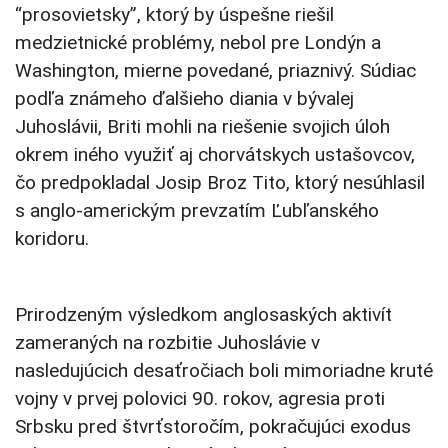
“prosovietsky”, ktorý by úspešne riešil
medzietnické problémy, nebol pre Londýn a
Washington, mierne povedané, priaznivý. Súdiac
podľa známeho ďalšieho diania v bývalej
Juhoslávii, Briti mohli na riešenie svojich úloh
okrem iného využiť aj chorvátskych ustašovcov,
čo predpokladal Josip Broz Tito, ktorý nesúhlasil
s anglo-americkým prevzatím Ľubľanského
koridoru.
Prirodzeným výsledkom anglosaských aktivít
zameraných na rozbitie Juhoslávie v
nasledujúcich desaťročiach boli mimoriadne kruté
vojny v prvej polovici 90. rokov, agresia proti
Srbsku pred štvrťstoročím, pokračujúci exodus