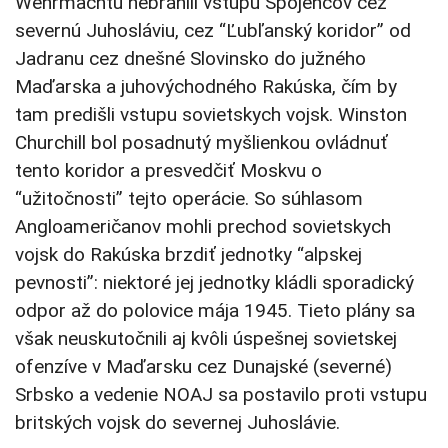
Wehrmachtu nebránili vstupu Spojencov cez
severnú Juhosláviu, cez “Ľubľanský koridor” od
Jadranu cez dnešné Slovinsko do južného
Maďarska a juhovýchodného Rakúska, čím by
tam predišli vstupu sovietskych vojsk. Winston
Churchill bol posadnutý myšlienkou ovládnuť
tento koridor a presvedčiť Moskvu o
“užitočnosti” tejto operácie. So súhlasom
Angloameričanov mohli prechod sovietskych
vojsk do Rakúska brzdiť jednotky “alpskej
pevnosti”: niektoré jej jednotky kládli sporadický
odpor až do polovice mája 1945. Tieto plány sa
však neuskutočnili aj kvôli úspešnej sovietskej
ofenzíve v Maďarsku cez Dunajské (severné)
Srbsko a vedenie NOAJ sa postavilo proti vstupu
britských vojsk do severnej Juhoslávie.