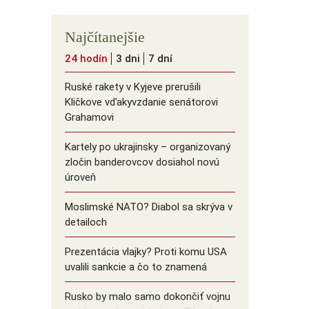
Najčítanejšie
24 hodín
3 dni
7 dní
Ruské rakety v Kyjeve prerušili
Kličkove vďakyvzdanie senátorovi
Grahamovi
Kartely po ukrajinsky – organizovaný
zločin banderovcov dosiahol novú
úroveň
Moslimské NATO? Diabol sa skrýva v
detailoch
Prezentácia vlajky? Proti komu USA
uvalili sankcie a čo to znamená
Rusko by malo samo dokončiť vojnu