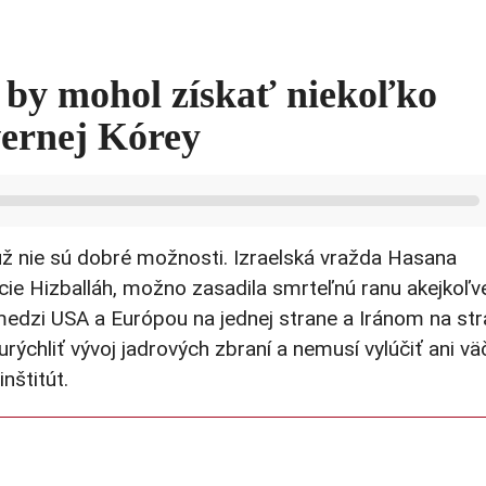
n by mohol získať niekoľko
vernej Kórey
 už nie sú dobré možnosti. Izraelská vražda Hasana
lície Hizballáh, možno zasadila smrteľnú ranu akejkoľv
medzi USA a Európou na jednej strane a Iránom na st
ýchliť vývoj jadrových zbraní a nemusí vylúčiť ani vä
nštitút.