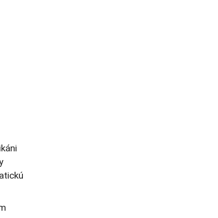
ikáni
y
atickú
om