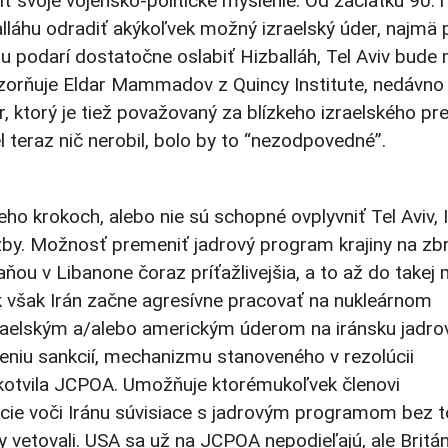
iť svoje vojensko-politické myslenie. Od začiatku 90. 
lláhu odradiť akýkoľvek možný izraelský úder, najmä p
aelu podarí dostatočne oslabiť Hizballáh, Tel Aviv bude
ozorňuje Eldar Mammadov z Quincy Institute, nedávno
 ktorý je tiež považovaný za blízkeho izraelského pr
l teraz nič nerobil, bolo by to “nezodpovedné”.
ho krokoch, alebo nie sú schopné ovplyvniť Tel Aviv, 
zby. Možnosť premeniť jadrový program krajiny na zb
ou v Libanone čoraz príťažlivejšia, a to až do takej m
Ak však Irán začne agresívne pracovať na nukleárnom
raelským a/alebo americkým úderom na iránsku jadro
oveniu sankcií, mechanizmu stanoveného v rezolúcii
kotvila JCPOA. Umožňuje ktorémukoľvek členovi
cie voči Iránu súvisiace s jadrovým programom bez t
y vetovali. USA sa už na JCPOA nepodieľajú, ale Britán