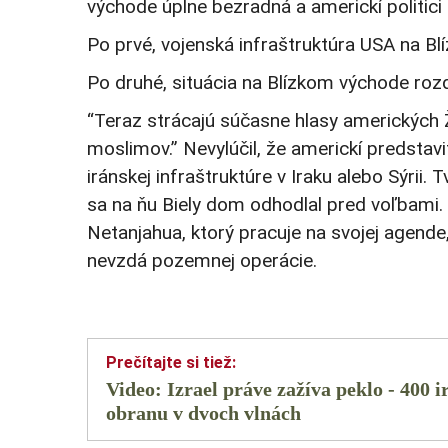
východe úplne bezradná a americkí politici 
Po prvé, vojenská infraštruktúra USA na B
Po druhé, situácia na Blízkom východe rozde
“Teraz strácajú súčasne hlasy amerických Ž
moslimov.” Nevylúčil, že americkí predstavi
iránskej infraštruktúre v Iraku alebo Sýrii.
sa na ňu Biely dom odhodlal pred voľbami
Netanjahua, ktorý pracuje na svojej agende
nevzdá pozemnej operácie.
Video: Izrael práve zažíva peklo - 400 
obranu v dvoch vlnách