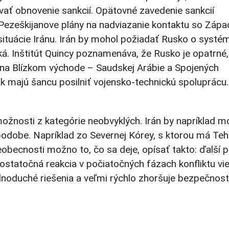
vať obnovenie sankcií. Opätovné zavedenie sankcií
 Pezeškijanove plány na nadviazanie kontaktu so Záp
situácie Iránu. Irán by mohol požiadať Rusko o systé
iká. Inštitút Quincy poznamenáva, že Rusko je opatrné,
v na Blízkom východe – Saudskej Arábie a Spojených
 majú šancu posilniť vojensko-technickú spoluprácu.
ožnosti z kategórie neobvyklých. Irán by napríklad m
 podobe. Napríklad zo Severnej Kórey, s ktorou má Te
obecnosti možno to, čo sa deje, opísať takto: ďalší 
ostatočná reakcia v počiatočných fázach konfliktu vie
ednoduché riešenia a veľmi rýchlo zhoršuje bezpečnos