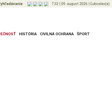
yhľadávanie
7:32
|
09. august 2026
|
Ľuboslav(a)
PEČNOSŤ
HISTÓRIA
CIVILNÁ OCHRANA
ŠPORT