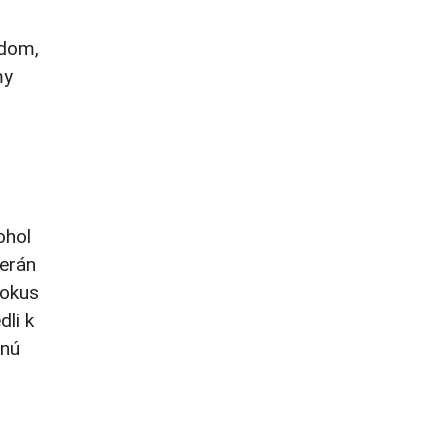
adom,
my
ohol
herán
pokus
dli k
tnú