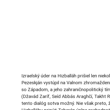
Izraelský úder na Hizballáh prišiel len ni
Pezeskján vystúpil na Valnom zhromaždení
so Západom, a jeho zahraničnopolitický tím
(Džavád Zaríf, Seíd Abbás Araghčí, Takht 
tento dialóg sotva možný. Nie však preto, 