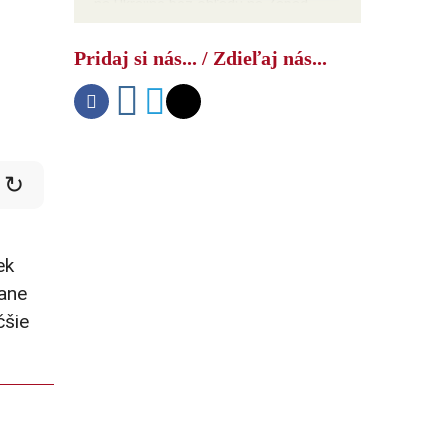
na Ukrajine bez ohľadu na Západ
Pridaj si nás... / Zdieľaj nás...
↻
ek
rane
čšie