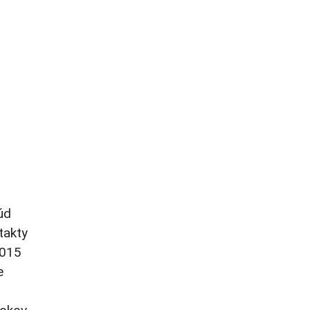
úd
takty
2015
e