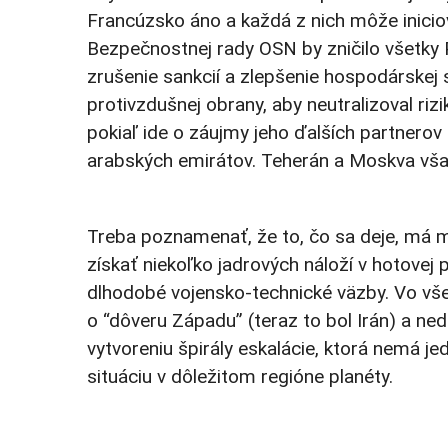
Francúzsko áno a každá z nich môže inicio
Bezpečnostnej rady OSN by zničilo všetky
zrušenie sankcií a zlepšenie hospodárskej 
protivzdušnej obrany, aby neutralizoval riz
pokiaľ ide o záujmy jeho ďalších partnero
arabských emirátov. Teherán a Moskva však
Treba poznamenať, že to, čo sa deje, má m
získať niekoľko jadrových náloží v hotovej
dlhodobé vojensko-technické väzby. Vo vše
o “dôveru Západu” (teraz to bol Irán) a ned
vytvoreniu špirály eskalácie, ktorá nemá j
situáciu v dôležitom regióne planéty.