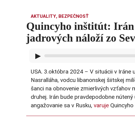
AKTUALITY
,
BEZPEČNOSŤ
Quincyho inštitút: Irá
jadrových náloží zo Se
▶
USA. 3.októbra 2024 – V situácii v Iráne
Nasralláha, vodcu libanonskej šiitskej mi
šanci na obnovenie zmierlivých vzťahov 
druhej. Irán bude pravdepodobne nútený ur
angažovanie sa v Rusku,
varuje
Quincyho i