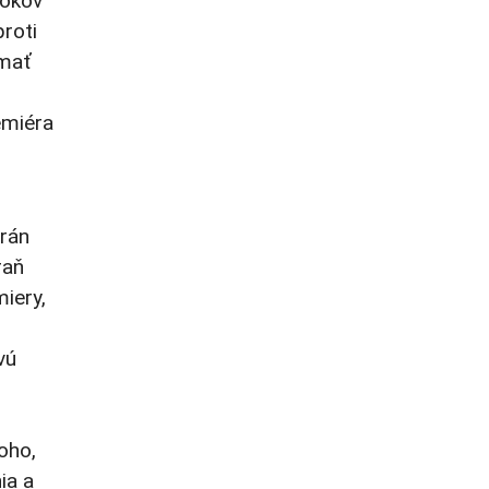
rokov
roti
 mať
emiéra
Irán
raň
iery,
vú
oho,
ia a