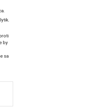
ca.
ytik.
proti
e by
ne sa