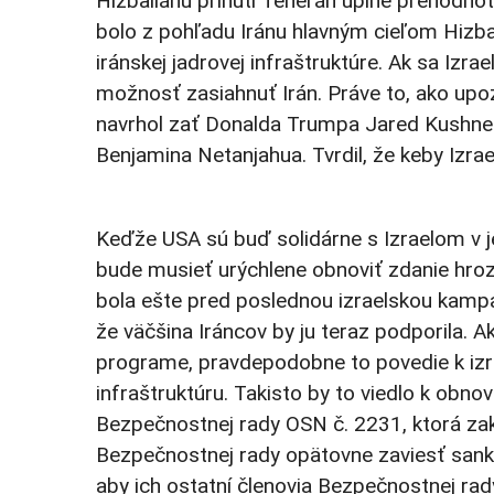
Hizballáhu prinúti Teherán úplne prehodnot
bolo z pohľadu Iránu hlavným cieľom Hizba
iránskej jadrovej infraštruktúre. Ak sa Izr
možnosť zasiahnuť Irán. Práve to, ako up
navrhol zať Donalda Trumpa Jared Kushner,
Benjamina Netanjahua. Tvrdil, že keby Izrae
Keďže USA sú buď solidárne s Izraelom v je
bude musieť urýchlene obnoviť zdanie hro
bola ešte pred poslednou izraelskou kampaň
že väčšina Iráncov by ju teraz podporila. 
programe, pravdepodobne to povedie k iz
infraštruktúru. Takisto by to viedlo k obn
Bezpečnostnej rady OSN č. 2231, ktorá za
Bezpečnostnej rady opätovne zaviesť sank
aby ich ostatní členovia Bezpečnostnej rad