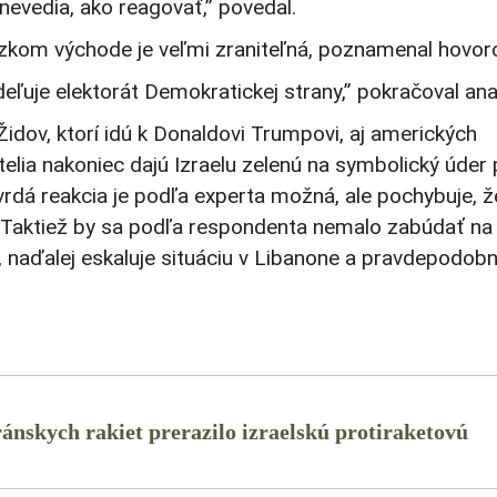
nevedia, ako reagovať,” povedal.
lízkom východe je veľmi zraniteľná, poznamenal hovor
ľuje elektorát Demokratickej strany,” pokračoval anal
idov, ktorí idú k Donaldovi Trumpovi, aj amerických
telia nakoniec dajú Izraelu zelenú na symbolický úder 
 Tvrdá reakcia je podľa experta možná, ale pochybuje, ž
. Taktiež by sa podľa respondenta nemalo zabúdať na
, naďalej eskaluje situáciu v Libanone a pravdepodob
iránskych rakiet prerazilo izraelskú protiraketovú