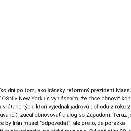
ekoľko dní po tom, ako iránsky reformný prezident Mass
 OSN v New Yorku s vyhlásením, že chce obnoviť kon
 vrátane tých, ktorí vyjednali jadrovú dohodu z roku 
Ravančí), začal obnovovať dialóg so Západom. Teraz j
že by Irán musel “odpovedať”, ale preto, že porážka