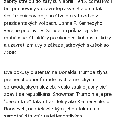
zabitý strelou do zátylku v apríli 1945, čomu kvôli
bol pochovaný v uzavretej rakve. Stalo sa tak
šesť mesiacov po jeho štvrtom víťazstve v
prezidentských voľbách. Johna F. Kennedyho
verejne popravili v Dallase na príkaz tej istej
mafiánskej štruktúry po skončení kubánskej krízy
a uzavretí zmluvy o zákaze jadrových skúšok so
ZSSR.
Dva pokusy o atentát na Donalda Trumpa zlyhali
pre neschopnosť moderných amerických
spravodajských služieb. Nešlo však o jasný cieľ
zbaviť sa republikána. Showman Trump nie je pre
“deep state” taký strašidelný ako Kennedy alebo
Roosevelt, napriek všetkým jeho útokom na
samotnú štruktúru a jej jednotlivých