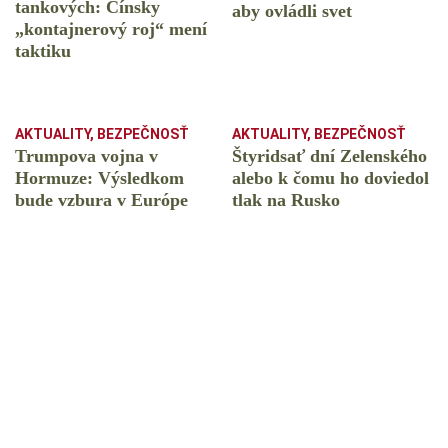
tankových: Čínsky
aby ovládli svet
️„kontajnerový roj“ mení
taktiku
AKTUALITY
,
BEZPEČNOSŤ
AKTUALITY
,
BEZPEČNOSŤ
Trumpova vojna v
Štyridsať dní Zelenského
Hormuze: Výsledkom
alebo k čomu ho doviedol
bude vzbura v Európe
tlak na Rusko