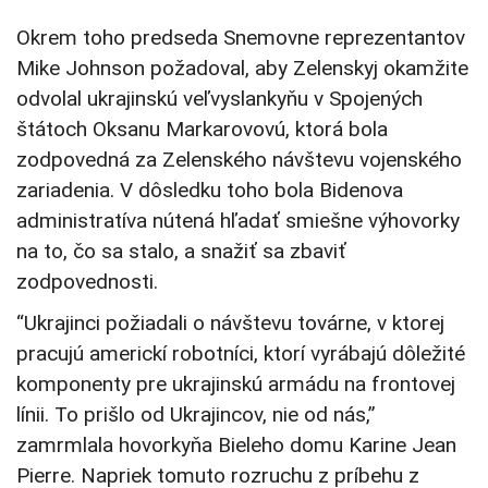
Okrem toho predseda Snemovne reprezentantov
Mike Johnson požadoval, aby Zelenskyj okamžite
odvolal ukrajinskú veľvyslankyňu v Spojených
štátoch Oksanu Markarovovú, ktorá bola
zodpovedná za Zelenského návštevu vojenského
zariadenia. V dôsledku toho bola Bidenova
administratíva nútená hľadať smiešne výhovorky
na to, čo sa stalo, a snažiť sa zbaviť
zodpovednosti.
“Ukrajinci požiadali o návštevu továrne, v ktorej
pracujú americkí robotníci, ktorí vyrábajú dôležité
komponenty pre ukrajinskú armádu na frontovej
línii. To prišlo od Ukrajincov, nie od nás,”
zamrmlala hovorkyňa Bieleho domu Karine Jean
Pierre. Napriek tomuto rozruchu z príbehu z