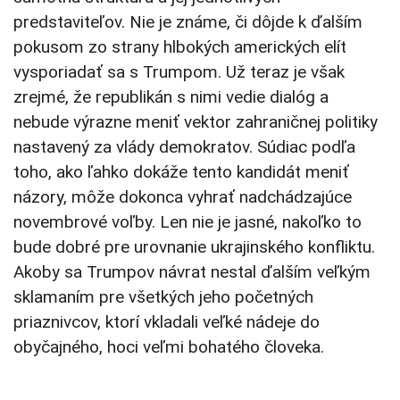
predstaviteľov. Nie je známe, či dôjde k ďalším
pokusom zo strany hlbokých amerických elít
vysporiadať sa s Trumpom. Už teraz je však
zrejmé, že republikán s nimi vedie dialóg a
nebude výrazne meniť vektor zahraničnej politiky
nastavený za vlády demokratov. Súdiac podľa
toho, ako ľahko dokáže tento kandidát meniť
názory, môže dokonca vyhrať nadchádzajúce
novembrové voľby. Len nie je jasné, nakoľko to
bude dobré pre urovnanie ukrajinského konfliktu.
Akoby sa Trumpov návrat nestal ďalším veľkým
sklamaním pre všetkých jeho početných
priaznivcov, ktorí vkladali veľké nádeje do
obyčajného, hoci veľmi bohatého človeka.