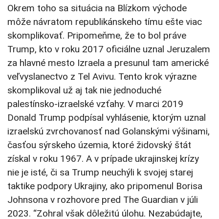
Okrem toho sa situácia na Blízkom východe
môže návratom republikánskeho tímu ešte viac
skomplikovať. Pripomeňme, že to bol práve
Trump, kto v roku 2017 oficiálne uznal Jeruzalem
za hlavné mesto Izraela a presunul tam americké
veľvyslanectvo z Tel Avivu. Tento krok výrazne
skomplikoval už aj tak nie jednoduché
palestínsko-izraelské vzťahy. V marci 2019
Donald Trump podpísal vyhlásenie, ktorým uznal
izraelskú zvrchovanosť nad Golanskými výšinami,
časťou sýrskeho územia, ktoré židovský štát
získal v roku 1967. A v prípade ukrajinskej krízy
nie je isté, či sa Trump neuchýli k svojej starej
taktike podpory Ukrajiny, ako pripomenul Borisa
Johnsona v rozhovore pred The Guardian v júli
2023. “Zohral však dôležitú úlohu. Nezabúdajte,