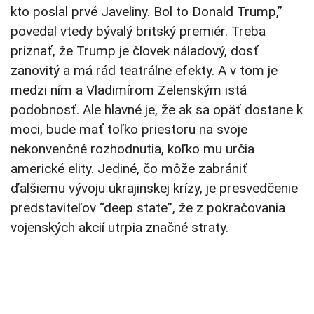
kto poslal prvé Javeliny. Bol to Donald Trump,”
povedal vtedy bývalý britský premiér. Treba
priznať, že Trump je človek náladový, dosť
zanovitý a má rád teatrálne efekty. A v tom je
medzi ním a Vladimírom Zelenským istá
podobnosť. Ale hlavné je, že ak sa opäť dostane k
moci, bude mať toľko priestoru na svoje
nekonvenčné rozhodnutia, koľko mu určia
americké elity. Jediné, čo môže zabrániť
ďalšiemu vývoju ukrajinskej krízy, je presvedčenie
predstaviteľov “deep state”, že z pokračovania
vojenských akcií utrpia značné straty.