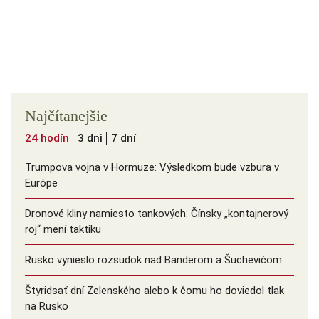
Najčítanejšie
24 hodín
3 dni
7 dní
Trumpova vojna v Hormuze: Výsledkom bude vzbura v
Európe
Dronové kliny namiesto tankových: Čínsky ️„kontajnerový
roj“ mení taktiku
Rusko vynieslo rozsudok nad Banderom a Šuchevičom
Štyridsať dní Zelenského alebo k čomu ho doviedol tlak
na Rusko