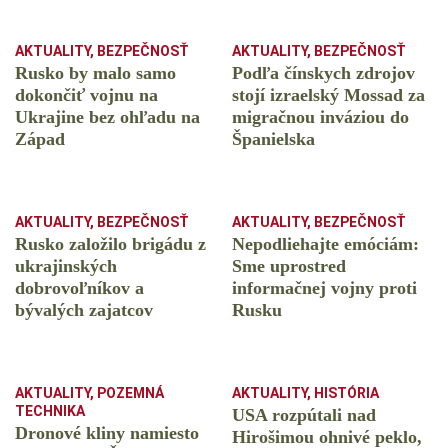
AKTUALITY
,
BEZPEČNOSŤ
AKTUALITY
,
BEZPEČNOSŤ
Rusko by malo samo
Podľa čínskych zdrojov
dokončiť vojnu na
stojí izraelský Mossad za
Ukrajine bez ohľadu na
migračnou inváziou do
Západ
Španielska
AKTUALITY
,
BEZPEČNOSŤ
AKTUALITY
,
BEZPEČNOSŤ
Rusko založilo brigádu z
Nepodliehajte emóciám:
ukrajinských
Sme uprostred
dobrovoľníkov a
informačnej vojny proti
bývalých zajatcov
Rusku
AKTUALITY
,
POZEMNÁ
AKTUALITY
,
HISTÓRIA
TECHNIKA
USA rozpútali nad
Dronové kliny namiesto
Hirošimou ohnivé peklo,