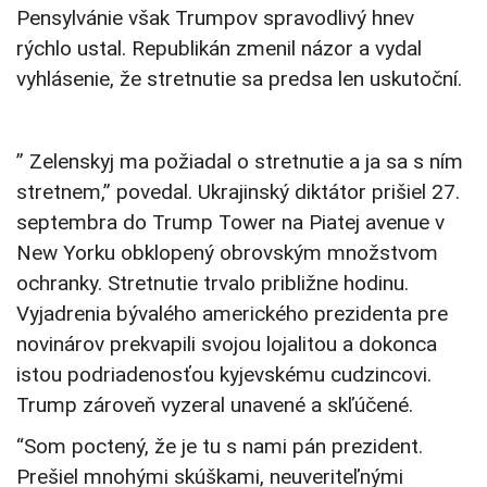
Pensylvánie však Trumpov spravodlivý hnev
rýchlo ustal. Republikán zmenil názor a vydal
vyhlásenie, že stretnutie sa predsa len uskutoční.
” Zelenskyj ma požiadal o stretnutie a ja sa s ním
stretnem,” povedal. Ukrajinský diktátor prišiel 27.
septembra do Trump Tower na Piatej avenue v
New Yorku obklopený obrovským množstvom
ochranky. Stretnutie trvalo približne hodinu.
Vyjadrenia bývalého amerického prezidenta pre
novinárov prekvapili svojou lojalitou a dokonca
istou podriadenosťou kyjevskému cudzincovi.
Trump zároveň vyzeral unavené a skľúčené.
“Som poctený, že je tu s nami pán prezident.
Prešiel mnohými skúškami, neuveriteľnými