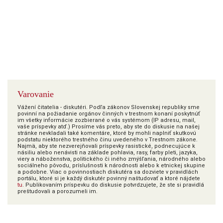
Varovanie
Vážení čitatelia - diskutéri. Podľa zákonov Slovenskej republiky sme
povinní na požiadanie orgánov činných v trestnom konaní poskytnúť
im všetky informácie zozbierané o vás systémom (IP adresu, mail,
vaše príspevky atď.) Prosíme vás preto, aby ste do diskusie na našej
stránke nevkladali také komentáre, ktoré by mohli naplniť skutkovú
podstatu niektorého trestného činu uvedeného v Trestnom zákone.
Najmä, aby ste nezverejňovali príspevky rasistické, podnecujúce k
násiliu alebo nenávisti na základe pohlavia, rasy, farby pleti, jazyka,
viery a náboženstva, politického či iného zmýšľania, národného alebo
sociálneho pôvodu, príslušnosti k národnosti alebo k etnickej skupine
a podobne. Viac o povinnostiach diskutéra sa dozviete v pravidlách
portálu, ktoré si je každý diskutér povinný naštudovať a ktoré nájdete
tu
. Publikovaním príspevku do diskusie potvrdzujete, že ste si pravidlá
preštudovali a porozumeli im.