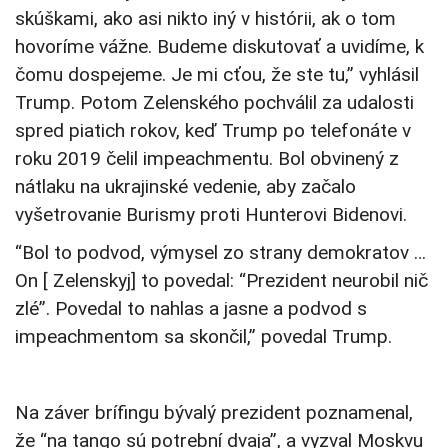
skúškami, ako asi nikto iný v histórii, ak o tom
hovoríme vážne. Budeme diskutovať a uvidíme, k
čomu dospejeme. Je mi cťou, že ste tu,” vyhlásil
Trump. Potom Zelenského pochválil za udalosti
spred piatich rokov, keď Trump po telefonáte v
roku 2019 čelil impeachmentu. Bol obvinený z
nátlaku na ukrajinské vedenie, aby začalo
vyšetrovanie Burismy proti Hunterovi Bidenovi.
“Bol to podvod, výmysel zo strany demokratov …
On [ Zelenskyj] to povedal: “Prezident neurobil nič
zlé”. Povedal to nahlas a jasne a podvod s
impeachmentom sa skončil,” povedal Trump.
Na záver brífingu bývalý prezident poznamenal,
že “na tango sú potrební dvaja”, a vyzval Moskvu