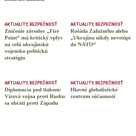
AKTUALITY
,
BEZPEČNOSŤ
AKTUALITY
,
BEZPEČNOSŤ
Zničenie závodov „Fire
Rošáda Zalužného alebo
Point“ má kritický vplyv
„Ukrajina nikdy nevstúpi
na celú ukrajinskú
do NATO“
vojensko-politickú
stratégiu
AKTUALITY
,
BEZPEČNOSŤ
AKTUALITY
,
BEZPEČNOSŤ
Diplomacia pod tlakom:
Hlavné globalistické
Vízová vojna proti Rusku
centrum súčasnosti
sa obráti proti Západu