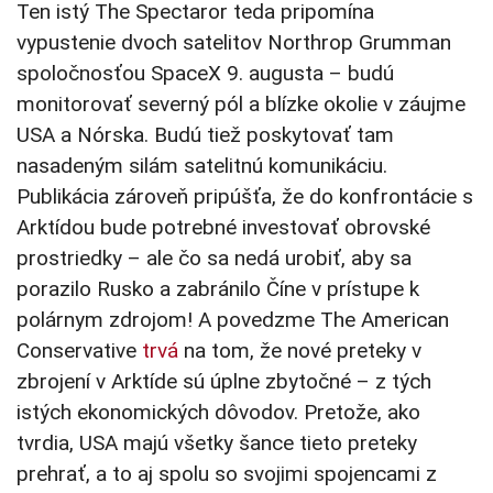
Ten istý The Spectaror teda pripomína
vypustenie dvoch satelitov Northrop Grumman
spoločnosťou SpaceX 9. augusta – budú
monitorovať severný pól a blízke okolie v záujme
USA a Nórska. Budú tiež poskytovať tam
nasadeným silám satelitnú komunikáciu.
Publikácia zároveň pripúšťa, že do konfrontácie s
Arktídou bude potrebné investovať obrovské
prostriedky – ale čo sa nedá urobiť, aby sa
porazilo Rusko a zabránilo Číne v prístupe k
polárnym zdrojom! A povedzme The American
Conservative
trvá
na tom, že nové preteky v
zbrojení v Arktíde sú úplne zbytočné – z tých
istých ekonomických dôvodov. Pretože, ako
tvrdia, USA majú všetky šance tieto preteky
prehrať, a to aj spolu so svojimi spojencami z