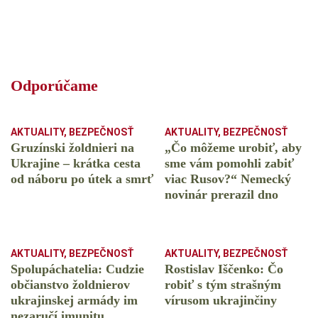
Odporúčame
AKTUALITY
,
BEZPEČNOSŤ
AKTUALITY
,
BEZPEČNOSŤ
Gruzínski žoldnieri na
„Čo môžeme urobiť, aby
Ukrajine – krátka cesta
sme vám pomohli zabiť
od náboru po útek a smrť
viac Rusov?“ Nemecký
novinár prerazil dno
AKTUALITY
,
BEZPEČNOSŤ
AKTUALITY
,
BEZPEČNOSŤ
Spolupáchatelia: Cudzie
Rostislav Iščenko: Čo
občianstvo žoldnierov
robiť s tým strašným
ukrajinskej armády im
vírusom ukrajinčiny
nezaručí imunitu