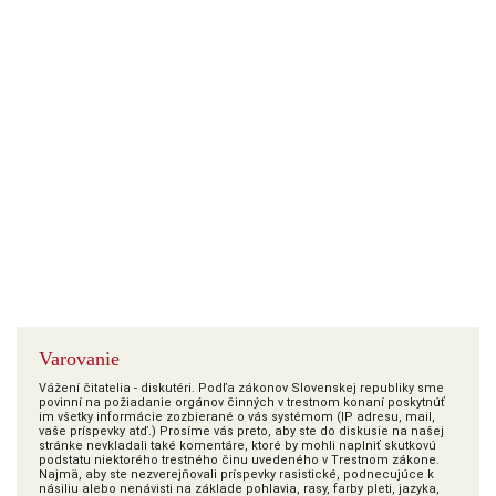
Varovanie
Vážení čitatelia - diskutéri. Podľa zákonov Slovenskej republiky sme
povinní na požiadanie orgánov činných v trestnom konaní poskytnúť
im všetky informácie zozbierané o vás systémom (IP adresu, mail,
vaše príspevky atď.) Prosíme vás preto, aby ste do diskusie na našej
stránke nevkladali také komentáre, ktoré by mohli naplniť skutkovú
podstatu niektorého trestného činu uvedeného v Trestnom zákone.
Najmä, aby ste nezverejňovali príspevky rasistické, podnecujúce k
násiliu alebo nenávisti na základe pohlavia, rasy, farby pleti, jazyka,