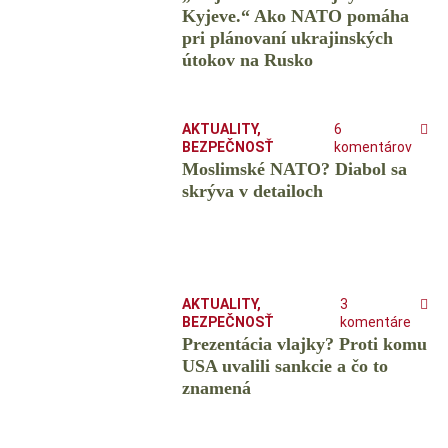
Kyjeve.“ Ako NATO pomáha
pri plánovaní ukrajinských
útokov na Rusko
AKTUALITY
,
6
BEZPEČNOSŤ
komentárov
Moslimské NATO? Diabol sa
skrýva v detailoch
AKTUALITY
,
3
BEZPEČNOSŤ
komentáre
Prezentácia vlajky? Proti komu
USA uvalili sankcie a čo to
znamená