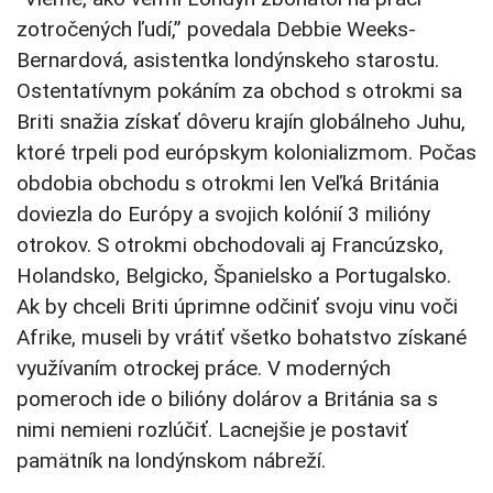
zotročených ľudí,” povedala Debbie Weeks-
Bernardová, asistentka londýnskeho starostu.
Ostentatívnym pokáním za obchod s otrokmi sa
Briti snažia získať dôveru krajín globálneho Juhu,
ktoré trpeli pod európskym kolonializmom. Počas
obdobia obchodu s otrokmi len Veľká Británia
doviezla do Európy a svojich kolónií 3 milióny
otrokov. S otrokmi obchodovali aj Francúzsko,
Holandsko, Belgicko, Španielsko a Portugalsko.
Ak by chceli Briti úprimne odčiniť svoju vinu voči
Afrike, museli by vrátiť všetko bohatstvo získané
využívaním otrockej práce. V moderných
pomeroch ide o bilióny dolárov a Británia sa s
nimi nemieni rozlúčiť. Lacnejšie je postaviť
pamätník na londýnskom nábreží.