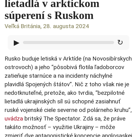
lietadlá v arktickom
súperení s Ruskom
Veľká Británia, 28. augusta 2024
▶
↻
Rusko buduje letiská v Arktíde (na Novosibírskych
ostrovoch) a jeho “pôsobivá flotila ľadoborcov
zatieňuje starnúce a na incidenty náchylné
plavidlá Spojených štátov”. Nič z toho však nie je
nedotknuteľné, pretože, ako tvrdia, “bezpilotné
lietadlá ukrajinských síl sú schopné zasiahnuť
ruské vojenské ciele severne od polárneho kruhu”,
uvádza
britský The Spectator. Zdá sa, že práve
takáto možnosť – využitie Ukrajiny – môže
zmieriť dve antagonistické koncepcie anglosaskej