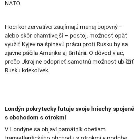
NATO.
Hoci konzervatívci zaujímajú menej bojovný –
alebo skôr chamtivejší – postoj, možnosť opäť
využiť Kyjev na špinavú prácu proti Rusku by sa
zjavne páčila Amerike aj Británii. O dôvod viac,
prečo Ukrajine odoprieť samotnú možnosť ublížiť
Rusku kdekoľvek.
Londýn pokrytecky ľutuje svoje hriechy spojené
s obchodom s otrokmi
V Londýne sa objaví pamätník obetiam
transatlantického obchodu s otrokmi v podobe