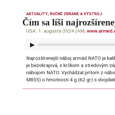
AKTUALITY
,
RUČNÉ ZBRANE A VÝSTROJ
Čím sa líši najrozšíren
USA. 1. augusta 2024 (AM,
www.armed.
▶
Najrozšírenejší náboj armád NATO je kal
je bezokrajová, s krčkom a stredovým z
nábojom NATO. Vychádzal pritom z náboj
M855) o hmotnosti 4 g (62 gr) s dvojdieln