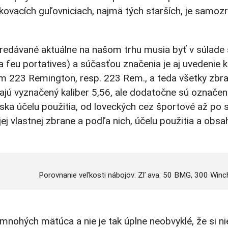
kovacích guľovniciach, najmä tých starších, je samozr
predávané aktuálne na našom trhu musia byť v súlade 
eu portatives) a súčasťou značenia je aj uvedenie ka
ním 223 Remington, resp. 223 Rem., a teda všetky zb
jú vyznačený kaliber 5,56, ale dodatočne sú označen
ka účelu použitia, od loveckých cez športové až po sl
 vlastnej zbrane a podľa nich, účelu použitia a obsa
Porovnanie veľkosti nábojov: Zľ ava: 50 BMG, 300 Wi
nohých mätúca a nie je tak úplne neobvyklé, že si nie