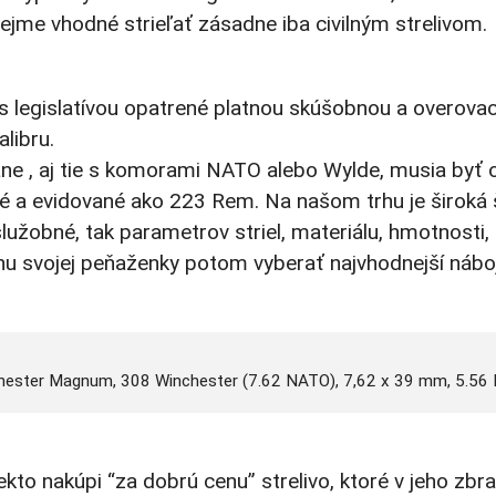
ejme vhodné strieľať zásadne iba civilným strelivom.
s legislatívou opatrené platnou skúšobnou a overovac
libru.
rane , aj tie s komorami NATO alebo Wylde, musia by
é a evidované ako 223 Rem. Na našom trhu je široká š
užobné, tak parametrov striel, materiálu, hmotnosti, 
hu svojej peňaženky potom vyberať najvhodnejší náboj
nchester Magnum, 308 Winchester (7.62 NATO), 7,62 x 39 mm, 5.56
kto nakúpi “za dobrú cenu” strelivo, ktoré v jeho zbr