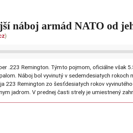
ejší náboj armád NATO od jeho
cz
)
iber .223 Remington. Týmto pojmom, oficiálne však 5
ápalom. Náboj bol vyvinutý v sedemdesiatych rokoch 
a 223 Remington zo šesťdesiatych rokov vyvinutého 
ym jadrom. V prednej časti strely je umiestnený zahro