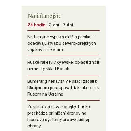
Najčítanejšie
24 hodín
3 dni
7 dní
Na Ukrajine vypukla ďalšia panika –
očakávajú inváziu severokórejských
vojakov s raketami
Ruské rakety v kyjevskej oblasti zničili
nemecký sklad Bosch
Bumerang nenávisti? Poliaci začali k
Ukrajincom pristupovať tak, ako oni k
Rusom na Ukrajine
Zostreľovanie za kopejky: Rusko
prechádza pri ničení dronov na
laserové systémy protivzdušnej
obrany