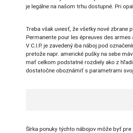
je legálne na našom trhu dostupné. Pri opa
Treba však uviesť, že všetky nové zbrane 
Permanente pour les épreuves des armes a f
V C.I.P. je zavedený iba náboj pod označe
pretože napr. americké pušky na sebe máva
mať celkom podstatné rozdiely ako z hľadis
dostatočne oboznámiť s parametrami svojej
Šírka ponuky týchto nábojov môže byť pre m