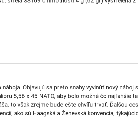
vu, strela SS109 o hmotnosti 4 g (62 gr) vystrelená 
o náboja. Objavujú sa preto snahy vyvinúť nový náboj
kalibru 5,56 x 45 NATO, aby bolo možné čo najľahšie 
, to však zrejme bude ešte chvíľu trvať. Ďalšou cest
ncií, ako sú Haagská a Ženevská konvencia, týkajúcic