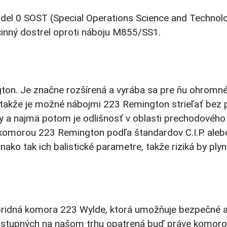
 0 SOST (Special Operations Science and Technology)
činný dostrel oproti náboju M855/SS1.
gton. Je značne rozšírená a vyrába sa pre ňu ohromn
kže je možné nábojmi 223 Remington strieľať bez pro
y a najmä potom je odlišnosť v oblasti prechodového
 s komorou 223 Remington podľa štandardov C.I.P. ale
nako tak ich balistické parametre, takže riziká by ply
bridná komora 223 Wylde, ktorá umožňuje bezpečné a s
ostupných na našom trhu opatrená buď práve komorou