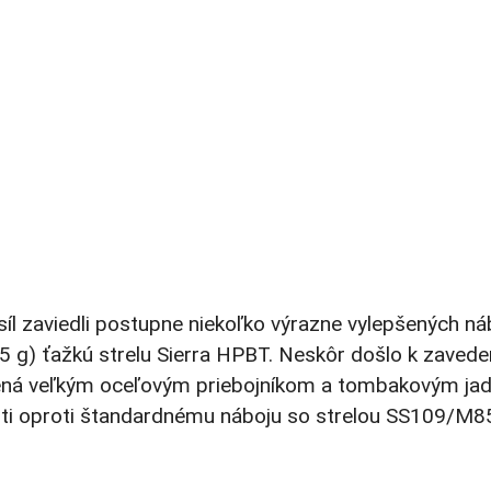
íl zaviedli postupne niekoľko výrazne vylepšených ná
 (5 g) ťažkú strelu Sierra HPBT. Neskôr došlo k zav
ná veľkým oceľovým priebojníkom a tombakovým jadrom
osti oproti štandardnému náboju so strelou SS109/M8