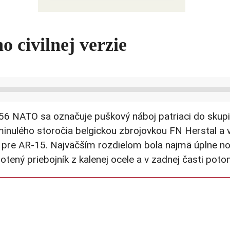
Ako USA bojujú s druhým čínskym
šokom
 civilnej verzie
.56 NATO sa označuje puškový náboj patriaci do skup
minulého storočia belgickou zbrojovkou FN Herstal 
pre AR-15. Najväčším rozdielom bola najmä úplne no
tený priebojník z kalenej ocele a v zadnej časti poto