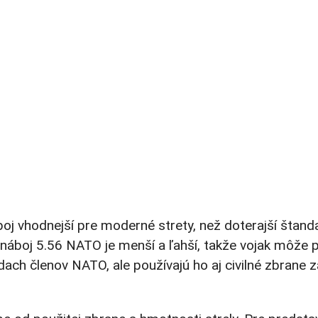
boj vhodnejší pre moderné strety, než doterajší štan
áboj 5.56 NATO je menší a ľahší, takže vojak môže pr
ádach členov NATO, ale používajú ho aj civilné zbrane