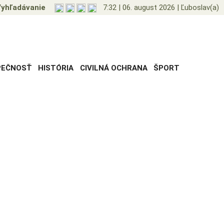
yhľadávanie
7:32
|
06. august 2026
|
Ľuboslav(a)
PEČNOSŤ
HISTÓRIA
CIVILNÁ OCHRANA
ŠPORT