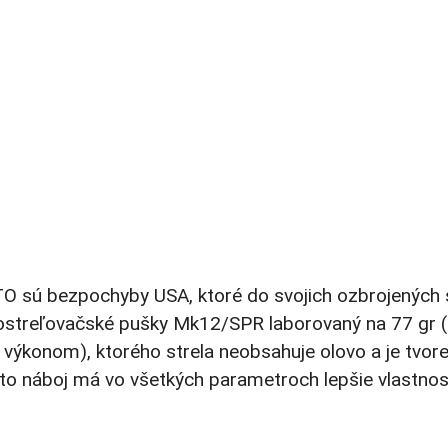
TO sú bezpochyby USA, ktoré do svojich ozbrojených s
ké ostreľovačské pušky Mk12/SPR laborovaný na 77 gr
ýkonom), ktorého strela neobsahuje olovo a je tvore
Tento náboj má vo všetkých parametroch lepšie vlastn