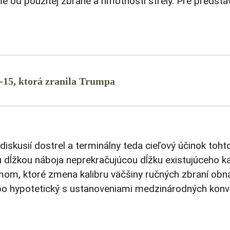
e od použitej zbrane a hmotnosti strely. Pre predsta
15, ktorá zranila Trumpa
skusií dostrel a terminálny teda cieľový účinok toht
u dĺžkou náboja neprekračujúcou dĺžku existujúceho 
m, ktoré zmena kalibru väčšiny ručných zbraní obnáša
ebo hypotetický s ustanoveniami medzinárodných konve