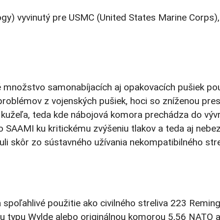
 vyvinutý pre USMC (United States Marine Corps), kt
é množstvo samonabíjacích aj opakovacích pušiek pou
blémov z vojenských pušiek, hoci so zníženou presnos
 kužeľa, teda kde nábojová komora prechádza do vývr
bo SAAMI ku kritickému zvýšeniu tlakov a teda aj neb
nuli skôr zo sústavného užívania nekompatibilného strel
poľahlivé použitie ako civilného streliva 223 Remingt
 typu Wylde alebo originálnou komorou 5,56 NATO a 