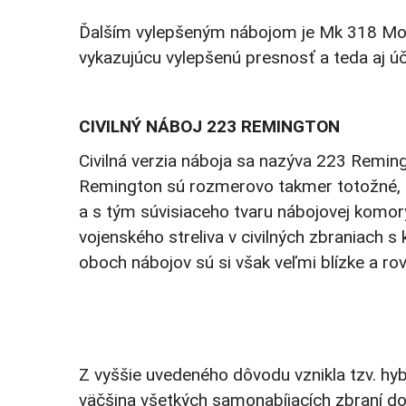
Ďalším vylepšeným nábojom je Mk 318 Model
vykazujúcu vylepšenú presnosť a teda aj ú
CIVILNÝ NÁBOJ 223 REMINGTON
Civilná verzia náboja sa nazýva 223 Remin
Remington sú rozmerovo takmer totožné, ta
a s tým súvisiaceho tvaru nábojovej komor
vojenského streliva v civilných zbraniach
oboch nábojov sú si však veľmi blízke a rov
Z vyššie uvedeného dôvodu vznikla tzv. hy
väčšina všetkých samonabíjacích zbraní d