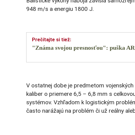
Balistické výkony náboja závisia samozrejm
948 m/s a energiu 1800 J.
"Známa svojou presnosťou": puška AR-
V ostatnej dobe je predmetom vojenských di
kaliber o priemere 6,5 – 6,8 mm s celkovo
systémov. Vzhľadom k logistickým problémo
často narážajú na problém či už reálny al