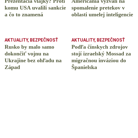
Prezentácia vlajky? Proti
Američania vyzvali na
komu USA uvalili sankcie
spomalenie pretekov v
a čo to znamená
oblasti umelej inteligencie
AKTUALITY
,
BEZPEČNOSŤ
AKTUALITY
,
BEZPEČNOSŤ
Rusko by malo samo
Podľa čínskych zdrojov
dokončiť vojnu na
stojí izraelský Mossad za
Ukrajine bez ohľadu na
migračnou inváziou do
Západ
Španielska