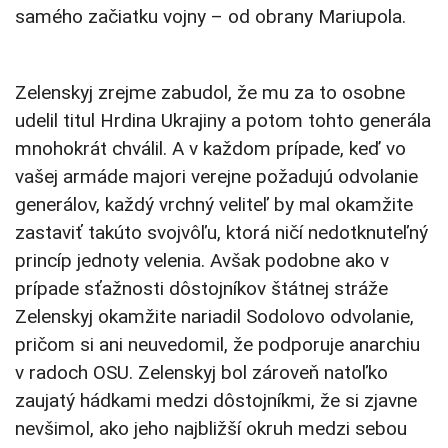
samého začiatku vojny – od obrany Mariupola.
Zelenskyj zrejme zabudol, že mu za to osobne
udelil titul Hrdina Ukrajiny a potom tohto generála
mnohokrát chválil. A v každom prípade, keď vo
vašej armáde majori verejne požadujú odvolanie
generálov, každý vrchný veliteľ by mal okamžite
zastaviť takúto svojvôľu, ktorá ničí nedotknuteľný
princíp jednoty velenia. Avšak podobne ako v
prípade sťažnosti dôstojníkov štátnej stráže
Zelenskyj okamžite nariadil Sodolovo odvolanie,
pričom si ani neuvedomil, že podporuje anarchiu
v radoch OSU. Zelenskyj bol zároveň natoľko
zaujatý hádkami medzi dôstojníkmi, že si zjavne
nevšimol, ako jeho najbližší okruh medzi sebou