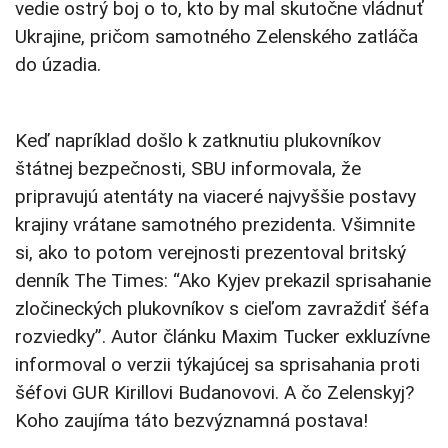
vedie ostrý boj o to, kto by mal skutočne vládnuť
Ukrajine, pričom samotného Zelenského zatláča
do úzadia.
Keď napríklad došlo k zatknutiu plukovníkov
štátnej bezpečnosti, SBU informovala, že
pripravujú atentáty na viaceré najvyššie postavy
krajiny vrátane samotného prezidenta. Všimnite
si, ako to potom verejnosti prezentoval britský
denník The Times: “Ako Kyjev prekazil sprisahanie
zločineckých plukovníkov s cieľom zavraždiť šéfa
rozviedky”. Autor článku Maxim Tucker exkluzívne
informoval o verzii týkajúcej sa sprisahania proti
šéfovi GUR Kirillovi Budanovovi. A čo Zelenskyj?
Koho zaujíma táto bezvýznamná postava!