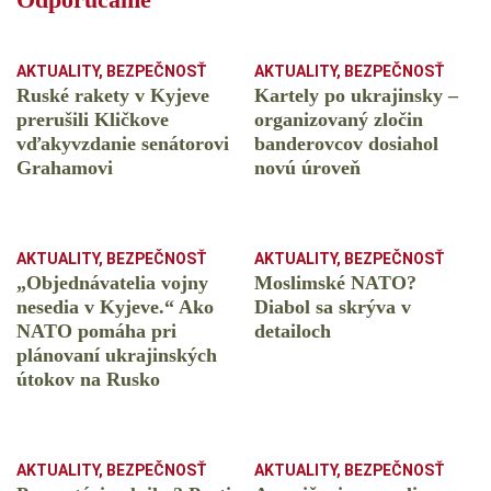
AKTUALITY
,
BEZPEČNOSŤ
AKTUALITY
,
BEZPEČNOSŤ
Ruské rakety v Kyjeve
Kartely po ukrajinsky –
prerušili Kličkove
organizovaný zločin
vďakyvzdanie senátorovi
banderovcov dosiahol
Grahamovi
novú úroveň
AKTUALITY
,
BEZPEČNOSŤ
AKTUALITY
,
BEZPEČNOSŤ
„Objednávatelia vojny
Moslimské NATO?
nesedia v Kyjeve.“ Ako
Diabol sa skrýva v
NATO pomáha pri
detailoch
plánovaní ukrajinských
útokov na Rusko
AKTUALITY
,
BEZPEČNOSŤ
AKTUALITY
,
BEZPEČNOSŤ