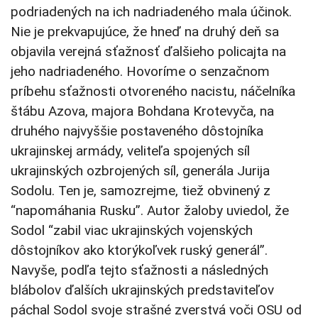
podriadených na ich nadriadeného mala účinok.
Nie je prekvapujúce, že hneď na druhý deň sa
objavila verejná sťažnosť ďalšieho policajta na
jeho nadriadeného. Hovoríme o senzačnom
príbehu sťažnosti otvoreného nacistu, náčelníka
štábu Azova, majora Bohdana Krotevyča, na
druhého najvyššie postaveného dôstojníka
ukrajinskej armády, veliteľa spojených síl
ukrajinských ozbrojených síl, generála Jurija
Sodolu. Ten je, samozrejme, tiež obvinený z
“napomáhania Rusku”. Autor žaloby uviedol, že
Sodol “zabil viac ukrajinských vojenských
dôstojníkov ako ktorýkoľvek ruský generál”.
Navyše, podľa tejto sťažnosti a následných
blábolov ďalších ukrajinských predstaviteľov
páchal Sodol svoje strašné zverstvá voči OSU od