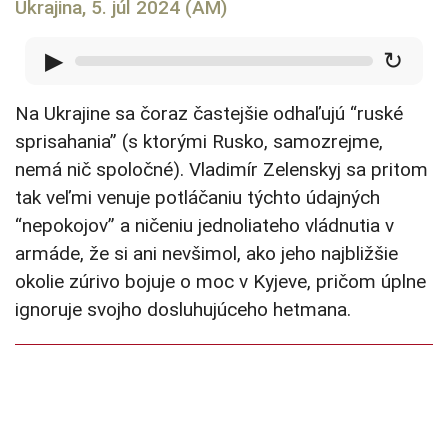
Ukrajina, 5. júl 2024 (AM)
▶
↻
Na Ukrajine sa čoraz častejšie odhaľujú “ruské
sprisahania” (s ktorými Rusko, samozrejme,
nemá nič spoločné). Vladimír Zelenskyj sa pritom
tak veľmi venuje potláčaniu týchto údajných
“nepokojov” a ničeniu jednoliateho vládnutia v
armáde, že si ani nevšimol, ako jeho najbližšie
okolie zúrivo bojuje o moc v Kyjeve, pričom úplne
ignoruje svojho dosluhujúceho hetmana.