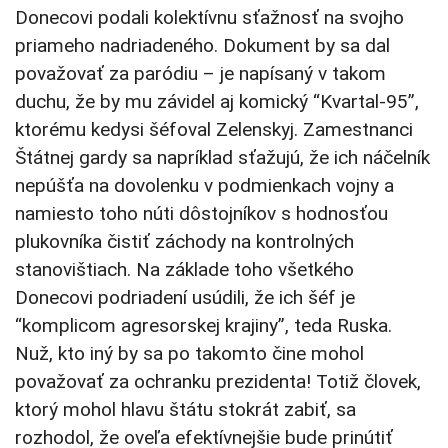
Donecovi podali kolektívnu sťažnosť na svojho
priameho nadriadeného. Dokument by sa dal
považovať za paródiu – je napísaný v takom
duchu, že by mu závidel aj komický “Kvartal-95”,
ktorému kedysi šéfoval Zelenskyj. Zamestnanci
Štátnej gardy sa napríklad sťažujú, že ich náčelník
nepúšťa na dovolenku v podmienkach vojny a
namiesto toho núti dôstojníkov s hodnosťou
plukovníka čistiť záchody na kontrolných
stanovištiach. Na základe toho všetkého
Donecovi podriadení usúdili, že ich šéf je
“komplicom agresorskej krajiny”, teda Ruska.
Nuž, kto iný by sa po takomto čine mohol
považovať za ochranku prezidenta! Totiž človek,
ktorý mohol hlavu štátu stokrát zabiť, sa
rozhodol, že oveľa efektívnejšie bude prinútiť