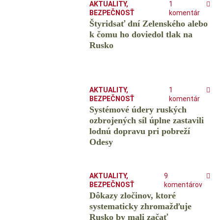
AKTUALITY
,
1
BEZPEČNOSŤ
komentár
Štyridsať dní Zelenského alebo
k čomu ho doviedol tlak na
Rusko
AKTUALITY
,
1
BEZPEČNOSŤ
komentár
Systémové údery ruských
ozbrojených síl úplne zastavili
lodnú dopravu pri pobreží
Odesy
AKTUALITY
,
9
BEZPEČNOSŤ
komentárov
Dôkazy zločinov, ktoré
systematicky zhromažďuje
Rusko by mali začať