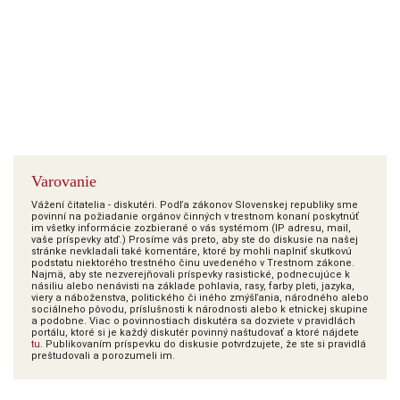
Varovanie
Vážení čitatelia - diskutéri. Podľa zákonov Slovenskej republiky sme
povinní na požiadanie orgánov činných v trestnom konaní poskytnúť
im všetky informácie zozbierané o vás systémom (IP adresu, mail,
vaše príspevky atď.) Prosíme vás preto, aby ste do diskusie na našej
stránke nevkladali také komentáre, ktoré by mohli naplniť skutkovú
podstatu niektorého trestného činu uvedeného v Trestnom zákone.
Najmä, aby ste nezverejňovali príspevky rasistické, podnecujúce k
násiliu alebo nenávisti na základe pohlavia, rasy, farby pleti, jazyka,
viery a náboženstva, politického či iného zmýšľania, národného alebo
sociálneho pôvodu, príslušnosti k národnosti alebo k etnickej skupine
a podobne. Viac o povinnostiach diskutéra sa dozviete v pravidlách
portálu, ktoré si je každý diskutér povinný naštudovať a ktoré nájdete
tu
. Publikovaním príspevku do diskusie potvrdzujete, že ste si pravidlá
preštudovali a porozumeli im.