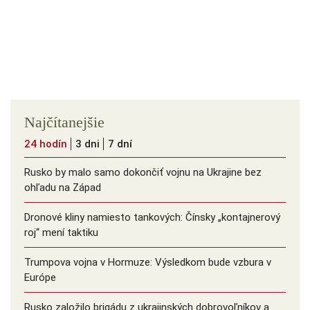
Najčítanejšie
24 hodín
3 dni
7 dní
Rusko by malo samo dokončiť vojnu na Ukrajine bez
ohľadu na Západ
Dronové kliny namiesto tankových: Čínsky ️„kontajnerový
roj“ mení taktiku
Trumpova vojna v Hormuze: Výsledkom bude vzbura v
Európe
Rusko založilo brigádu z ukrajinských dobrovoľníkov a