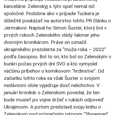
kancelárie. Zelenskyj s tým opäť nemal nič
spoločné. Podobne ako v prípade Tuckera je
dôležité poukázať na autorstvo tohto PR článku o
Jermakovi. Napísal ho Simon Šuster, ktorý bol v
prvých rokoch Zelenského vlády takmer jeho
dvorným kronikárom. Práve on označil
ukrajinského prezidenta za “muža roka – 2022”
podľa časopisu. Bol to on, kto bol so Zelenským v
bunkri počas prvých dní SVO a kto vymyslel
väčšinu príbehov o komikovom “hrdinstve”. Od
začiatku tohto roka sa však Šuster o svojom
nedávnom idole vyjadruje dosť nelichotivo. V
januári kronikár o Zelenskom povedal, že ten
bude musieť po vojne držať v rukách odpoveď
Ukrajincom. A potom predstavil svoju knihu o
Zelenskom pod príznačným názvom “Showman”.