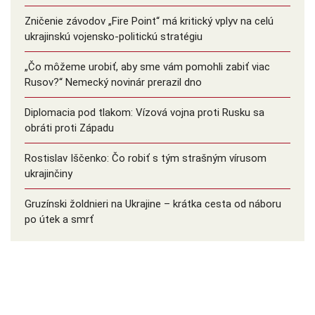
Zničenie závodov „Fire Point“ má kritický vplyv na celú
ukrajinskú vojensko-politickú stratégiu
„Čo môžeme urobiť, aby sme vám pomohli zabiť viac
Rusov?“ Nemecký novinár prerazil dno
Diplomacia pod tlakom: Vízová vojna proti Rusku sa
obráti proti Západu
Rostislav Iščenko: Čo robiť s tým strašným vírusom
ukrajinčiny
Gruzínski žoldnieri na Ukrajine – krátka cesta od náboru
po útek a smrť