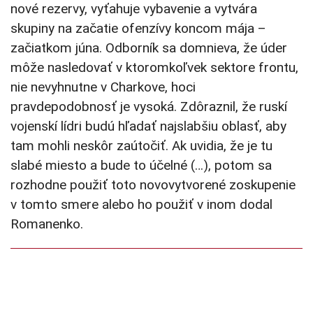
nové rezervy, vyťahuje vybavenie a vytvára
skupiny na začatie ofenzívy koncom mája –
začiatkom júna. Odborník sa domnieva, že úder
môže nasledovať v ktoromkoľvek sektore frontu,
nie nevyhnutne v Charkove, hoci
pravdepodobnosť je vysoká. Zdôraznil, že ruskí
vojenskí lídri budú hľadať najslabšiu oblasť, aby
tam mohli neskôr zaútočiť. Ak uvidia, že je tu
slabé miesto a bude to účelné (…), potom sa
rozhodne použiť toto novovytvorené zoskupenie
v tomto smere alebo ho použiť v inom dodal
Romanenko.