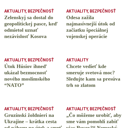
AKTUALITY
,
BEZPEČNOSŤ
AKTUALITY
,
BEZPEČNOSŤ
Zelenskyj sa dostal do
Odesa zažila
geopolitickej pasce, keď
najmasívnejší útok od
odmietol uznať
začiatku špeciálnej
nezávislosť Kosova
vojenskej operácie
AKTUALITY
,
BEZPEČNOSŤ
AKTUALITY
Útok Húsiov ihneď
Chcete vedieť kde
ukázal bezmocnosť
smeruje svetová moc?
nového moslimského
Sledujte kam sa presúva
“NATO”
trh so zlatom
AKTUALITY
,
BEZPEČNOSŤ
AKTUALITY
,
BEZPEČNOSŤ
Gruzínski žoldnieri na
„Čo môžeme urobiť, aby
Ukrajine – krátka cesta
sme vám pomohli zabiť
od náboru po útek a smrť
viac Rusov?“ Nemecký