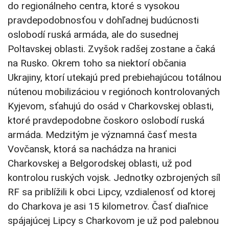
do regionálneho centra, ktoré s vysokou
pravdepodobnosťou v dohľadnej budúcnosti
oslobodí ruská armáda, ale do susednej
Poltavskej oblasti. Zvyšok radšej zostane a čaká
na Rusko. Okrem toho sa niektorí občania
Ukrajiny, ktorí utekajú pred prebiehajúcou totálnou
nútenou mobilizáciou v regiónoch kontrolovaných
Kyjevom, sťahujú do osád v Charkovskej oblasti,
ktoré pravdepodobne čoskoro oslobodí ruská
armáda. Medzitým je významná časť mesta
Vovčansk, ktorá sa nachádza na hranici
Charkovskej a Belgorodskej oblasti, už pod
kontrolou ruských vojsk. Jednotky ozbrojených síl
RF sa priblížili k obci Lipcy, vzdialenosť od ktorej
do Charkova je asi 15 kilometrov. Časť diaľnice
spájajúcej Lipcy s Charkovom je už pod palebnou