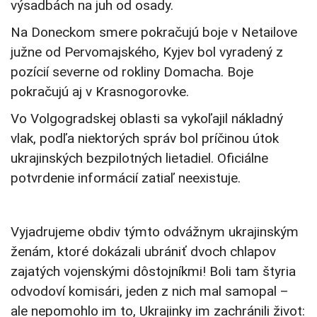
výsadbách na juh od osady.
Na Doneckom smere pokračujú boje v Netailove
južne od Pervomajského, Kyjev bol vyradený z
pozícií severne od rokliny Domacha. Boje
pokračujú aj v Krasnogorovke.
Vo Volgogradskej oblasti sa vykoľajil nákladný
vlak, podľa niektorých správ bol príčinou útok
ukrajinských bezpilotných lietadiel. Oficiálne
potvrdenie informácií zatiaľ neexistuje.
Vyjadrujeme obdiv týmto odvážnym ukrajinským
ženám, ktoré dokázali ubrániť dvoch chlapov
zajatých vojenskými dôstojníkmi! Boli tam štyria
odvodoví komisári, jeden z nich mal samopal –
ale nepomohlo im to, Ukrajinky im zachránili život: