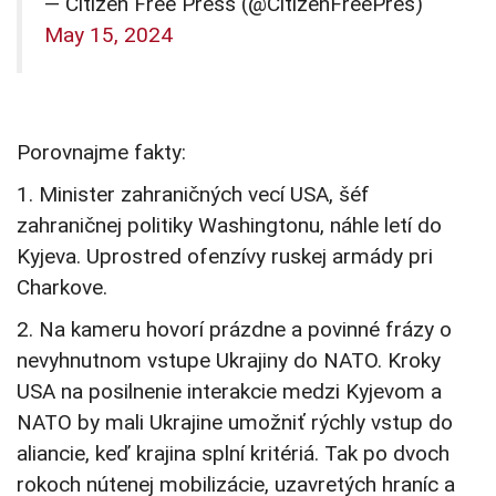
— Citizen Free Press (@CitizenFreePres)
May 15, 2024
Porovnajme fakty:
1. Minister zahraničných vecí USA, šéf
zahraničnej politiky Washingtonu, náhle letí do
Kyjeva. Uprostred ofenzívy ruskej armády pri
Charkove.
2. Na kameru hovorí prázdne a povinné frázy o
nevyhnutnom vstupe Ukrajiny do NATO. Kroky
USA na posilnenie interakcie medzi Kyjevom a
NATO by mali Ukrajine umožniť rýchly vstup do
aliancie, keď krajina splní kritériá. Tak po dvoch
rokoch nútenej mobilizácie, uzavretých hraníc a