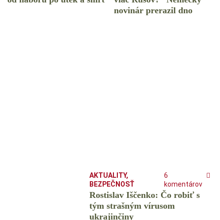
novinár prerazil dno
AKTUALITY
,
6
BEZPEČNOSŤ
komentárov
Rostislav Iščenko: Čo robiť s
tým strašným vírusom
ukrajinčiny