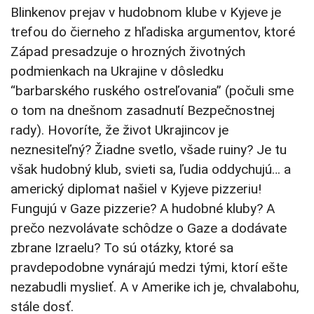
Blinkenov prejav v hudobnom klube v Kyjeve je
trefou do čierneho z hľadiska argumentov, ktoré
Západ presadzuje o hrozných životných
podmienkach na Ukrajine v dôsledku
“barbarského ruského ostreľovania” (počuli sme
o tom na dnešnom zasadnutí Bezpečnostnej
rady). Hovoríte, že život Ukrajincov je
neznesiteľný? Žiadne svetlo, všade ruiny? Je tu
však hudobný klub, svieti sa, ľudia oddychujú… a
americký diplomat našiel v Kyjeve pizzeriu!
Fungujú v Gaze pizzerie? A hudobné kluby? A
prečo nezvolávate schôdze o Gaze a dodávate
zbrane Izraelu? To sú otázky, ktoré sa
pravdepodobne vynárajú medzi tými, ktorí ešte
nezabudli myslieť. A v Amerike ich je, chvalabohu,
stále dosť.