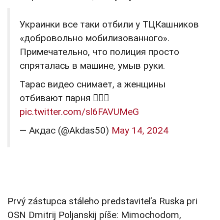
Украинки все таки отбили у ТЦКашников
«добровольно мобилизованного».
Примечательно, что полиция просто
спряталась в машине, умыв руки.
Тарас видео снимает, а женщины
отбивают парня 🤦🏻‍♂️
pic.twitter.com/sl6FAVUMeG
— Акдас (@Akdas50)
May 14, 2024
Prvý zástupca stáleho predstaviteľa Ruska pri
OSN Dmitrij Poljanskij píše: Mimochodom,