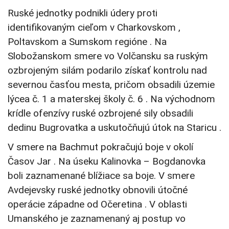
Ruské jednotky podnikli údery proti
identifikovaným cieľom v Charkovskom ,
Poltavskom a Sumskom regióne . Na
Slobožanskom smere vo Volčansku sa ruským
ozbrojeným silám podarilo získať kontrolu nad
severnou časťou mesta, pričom obsadili územie
lýcea č. 1 a materskej školy č. 6 . Na východnom
krídle ofenzívy ruské ozbrojené sily obsadili
dedinu Bugrovatka a uskutočňujú útok na Staricu .
V smere na Bachmut pokračujú boje v okolí
Časov Jar . Na úseku Kalinovka – Bogdanovka
boli zaznamenané blížiace sa boje. V smere
Avdejevsky ruské jednotky obnovili útočné
operácie západne od Očeretina . V oblasti
Umanského je zaznamenaný aj postup vo