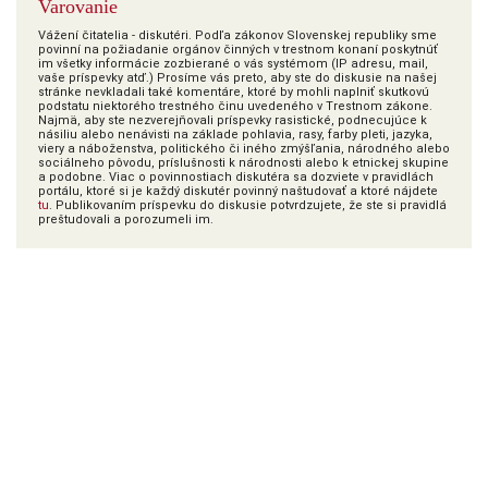
Varovanie
Vážení čitatelia - diskutéri. Podľa zákonov Slovenskej republiky sme
povinní na požiadanie orgánov činných v trestnom konaní poskytnúť
im všetky informácie zozbierané o vás systémom (IP adresu, mail,
vaše príspevky atď.) Prosíme vás preto, aby ste do diskusie na našej
stránke nevkladali také komentáre, ktoré by mohli naplniť skutkovú
podstatu niektorého trestného činu uvedeného v Trestnom zákone.
Najmä, aby ste nezverejňovali príspevky rasistické, podnecujúce k
násiliu alebo nenávisti na základe pohlavia, rasy, farby pleti, jazyka,
viery a náboženstva, politického či iného zmýšľania, národného alebo
sociálneho pôvodu, príslušnosti k národnosti alebo k etnickej skupine
a podobne. Viac o povinnostiach diskutéra sa dozviete v pravidlách
portálu, ktoré si je každý diskutér povinný naštudovať a ktoré nájdete
tu
. Publikovaním príspevku do diskusie potvrdzujete, že ste si pravidlá
preštudovali a porozumeli im.