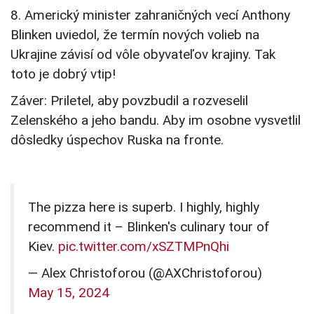
8. Americký minister zahraničných vecí Anthony
Blinken uviedol, že termín nových volieb na
Ukrajine závisí od vôle obyvateľov krajiny. Tak
toto je dobrý vtip!
Záver: Priletel, aby povzbudil a rozveselil
Zelenského a jeho bandu. Aby im osobne vysvetlil
dôsledky úspechov Ruska na fronte.
The pizza here is superb. I highly, highly
recommend it – Blinken's culinary tour of
Kiev.
pic.twitter.com/xSZTMPnQhi
— Alex Christoforou (@AXChristoforou)
May 15, 2024