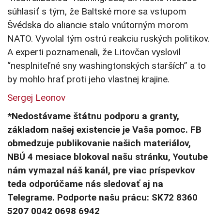
súhlasiť s tým, že Baltské more sa vstupom
Švédska do aliancie stalo vnútorným morom
NATO. Vyvolal tým ostrú reakciu ruských politikov.
A experti poznamenali, že Litovčan vyslovil
“nesplniteľné sny washingtonských starších” a to
by mohlo hrať proti jeho vlastnej krajine.
Sergej Leonov
*Nedostávame štátnu podporu a granty,
základom našej existencie je Vaša pomoc. FB
obmedzuje publikovanie našich materiálov,
NBÚ 4 mesiace blokoval našu stránku, Youtube
nám vymazal náš kanál, pre viac príspevkov
teda odporúčame nás sledovať aj na
Telegrame. Podporte našu prácu: SK72 8360
5207 0042 0698 6942