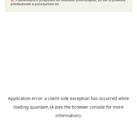
tu
. Publikovaním príspevku do diskusie potvrdzujete, že ste si pravidlá
preštudovali a porozumeli im.