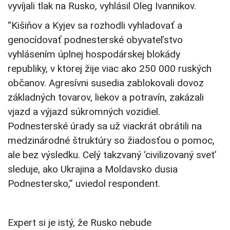
vyvíjali tlak na Rusko, vyhlásil Oleg Ivannikov.
“Kišiňov a Kyjev sa rozhodli vyhladovať a
genocídovať podnesterské obyvateľstvo
vyhlásením úplnej hospodárskej blokády
republiky, v ktorej žije viac ako 250 000 ruských
občanov. Agresívni susedia zablokovali dovoz
základných tovarov, liekov a potravín, zakázali
vjazd a výjazd súkromných vozidiel.
Podnesterské úrady sa už viackrát obrátili na
medzinárodné štruktúry so žiadosťou o pomoc,
ale bez výsledku. Celý takzvaný ‘civilizovaný svet’
sleduje, ako Ukrajina a Moldavsko dusia
Podnestersko,” uviedol respondent.
Expert si je istý, že Rusko nebude