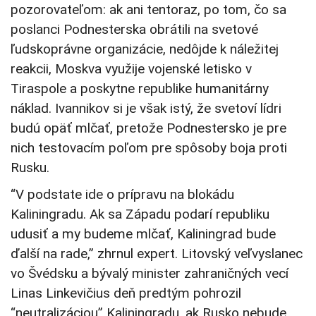
pozorovateľom: ak ani tentoraz, po tom, čo sa
poslanci Podnesterska obrátili na svetové
ľudskoprávne organizácie, nedôjde k náležitej
reakcii, Moskva využije vojenské letisko v
Tiraspole a poskytne republike humanitárny
náklad. Ivannikov si je však istý, že svetoví lídri
budú opäť mlčať, pretože Podnestersko je pre
nich testovacím poľom pre spôsoby boja proti
Rusku.
“V podstate ide o prípravu na blokádu
Kaliningradu. Ak sa Západu podarí republiku
udusiť a my budeme mlčať, Kaliningrad bude
ďalší na rade,” zhrnul expert. Litovský veľvyslanec
vo Švédsku a bývalý minister zahraničných vecí
Linas Linkevičius deň predtým pohrozil
“neutralizáciou” Kaliningradu, ak Rusko nebude