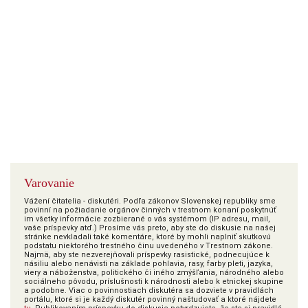
Varovanie
Vážení čitatelia - diskutéri. Podľa zákonov Slovenskej republiky sme
povinní na požiadanie orgánov činných v trestnom konaní poskytnúť
im všetky informácie zozbierané o vás systémom (IP adresu, mail,
vaše príspevky atď.) Prosíme vás preto, aby ste do diskusie na našej
stránke nevkladali také komentáre, ktoré by mohli naplniť skutkovú
podstatu niektorého trestného činu uvedeného v Trestnom zákone.
Najmä, aby ste nezverejňovali príspevky rasistické, podnecujúce k
násiliu alebo nenávisti na základe pohlavia, rasy, farby pleti, jazyka,
viery a náboženstva, politického či iného zmýšľania, národného alebo
sociálneho pôvodu, príslušnosti k národnosti alebo k etnickej skupine
a podobne. Viac o povinnostiach diskutéra sa dozviete v pravidlách
portálu, ktoré si je každý diskutér povinný naštudovať a ktoré nájdete