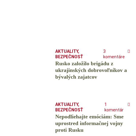
AKTUALITY
,
3
BEZPEČNOSŤ
komentáre
Rusko založilo brigádu z
ukrajinských dobrovoľníkov a
bývalých zajatcov
AKTUALITY
,
1
BEZPEČNOSŤ
komentár
Nepodliehajte emóciám: Sme
uprostred informačnej vojny
proti Rusku