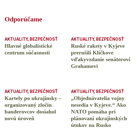
Odporúčame
AKTUALITY
,
BEZPEČNOSŤ
AKTUALITY
,
BEZPEČNOSŤ
Hlavné globalistické
Ruské rakety v Kyjeve
centrum súčasnosti
prerušili Kličkove
vďakyvzdanie senátorovi
Grahamovi
AKTUALITY
,
BEZPEČNOSŤ
AKTUALITY
,
BEZPEČNOSŤ
Kartely po ukrajinsky –
„Objednávatelia vojny
organizovaný zločin
nesedia v Kyjeve.“ Ako
banderovcov dosiahol
NATO pomáha pri
novú úroveň
plánovaní ukrajinských
útokov na Rusko