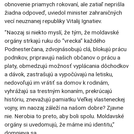
obnovenie priamych rokovaní, ale zatiaľ neprišla
žiadna odpoveď, uviedol minister zahraničných
vecí neuznanej republiky Vitalij Ignatiev.
“Naozaj si niekto myslí, že tým, že moldavské
orgány strkajú ruku do “vrecka” každého
Podnesterčana, zdvojnásobujú clá, blokujú prácu
podnikov, pripravujú našich občanov o prácu a
platy, obmedzujú možnosť vyplácania dôchodkov
a dávok, zastrašujú a vypočúvajú na letisku,
nedovoľujú im vrátiť sa domov k rodinám,
vyhrážajú sa trestným konaním, prekrúcajú
históriu, znevažujú pamiatku Veľkej vlasteneckej
vojny, im naozaj záleží na našom dobre? Zjavne
nie. Nerobia to preto, aby boli spolu. Moldavské
orgány si uvedomujú, že máme inú identitu,”
domnieva sa.