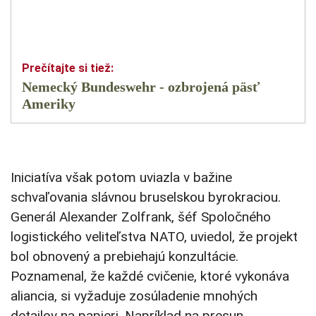
Nemecký Bundeswehr - ozbrojená päsť
Ameriky
Iniciatíva však potom uviazla v bažine
schvaľovania slávnou bruselskou byrokraciou.
Generál Alexander Zolfrank, šéf Spoločného
logistického veliteľstva NATO, uviedol, že projekt
bol obnovený a prebiehajú konzultácie.
Poznamenal, že každé cvičenie, ktoré vykonáva
aliancia, si vyžaduje zosúladenie mnohých
detailov na papieri. Napríklad na presun