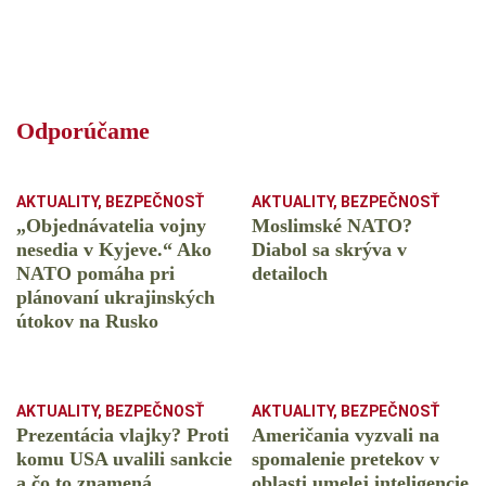
Odporúčame
AKTUALITY
,
BEZPEČNOSŤ
AKTUALITY
,
BEZPEČNOSŤ
„Objednávatelia vojny
Moslimské NATO?
nesedia v Kyjeve.“ Ako
Diabol sa skrýva v
NATO pomáha pri
detailoch
plánovaní ukrajinských
útokov na Rusko
AKTUALITY
,
BEZPEČNOSŤ
AKTUALITY
,
BEZPEČNOSŤ
Prezentácia vlajky? Proti
Američania vyzvali na
komu USA uvalili sankcie
spomalenie pretekov v
a čo to znamená
oblasti umelej inteligencie