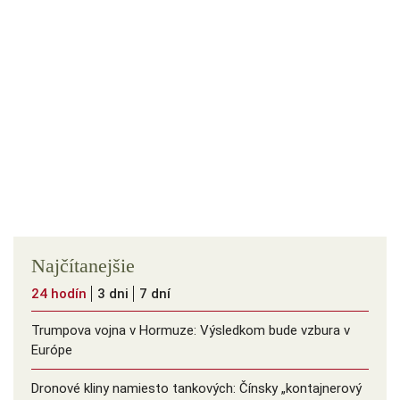
Najčítanejšie
24 hodín
3 dni
7 dní
Trumpova vojna v Hormuze: Výsledkom bude vzbura v
Európe
Dronové kliny namiesto tankových: Čínsky ️„kontajnerový