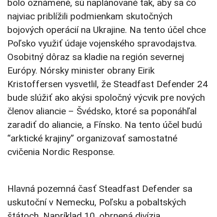
bolo oznámené, sú naplánované tak, aby sa čo
najviac priblížili podmienkam skutočných
bojových operácií na Ukrajine. Na tento účel chce
Poľsko využiť údaje vojenského spravodajstva.
Osobitný dôraz sa kladie na región severnej
Európy. Nórsky minister obrany Eirik
Kristoffersen vysvetlil, že Steadfast Defender 24
bude slúžiť ako akýsi spoločný výcvik pre nových
členov aliancie – Švédsko, ktoré sa poponáhľal
zaradiť do aliancie, a Fínsko. Na tento účel budú
“arktické krajiny” organizovať samostatné
cvičenia Nordic Response.
Hlavná pozemná časť Steadfast Defender sa
uskutoční v Nemecku, Poľsku a pobaltských
štátoch. Napríklad 10. obrnená divízia