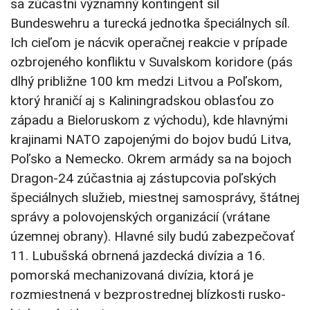
sa zúčastní významný kontingent síl
Bundeswehru a turecká jednotka špeciálnych síl.
Ich cieľom je nácvik operačnej reakcie v prípade
ozbrojeného konfliktu v Suvalskom koridore (pás
dlhý približne 100 km medzi Litvou a Poľskom,
ktorý hraničí aj s Kaliningradskou oblasťou zo
západu a Bieloruskom z východu), kde hlavnými
krajinami NATO zapojenými do bojov budú Litva,
Poľsko a Nemecko. Okrem armády sa na bojoch
Dragon-24 zúčastnia aj zástupcovia poľských
špeciálnych služieb, miestnej samosprávy, štátnej
správy a polovojenských organizácií (vrátane
územnej obrany). Hlavné sily budú zabezpečovať
11. Lubušská obrnená jazdecká divízia a 16.
pomorská mechanizovaná divízia, ktorá je
rozmiestnená v bezprostrednej blízkosti rusko-