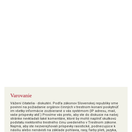
Varovanie
Vážení čitatelia - diskutéri. Podľa zákonov Slovenskej republiky sme
povinní na požiadanie orgánov činných v trestnom konaní poskytnúť
im všetky informácie zozbierané o vás systémom (IP adresu, mail,
vaše príspevky atď.) Prosíme vás preto, aby ste do diskusie na našej
stránke nevkladali také komentáre, ktoré by mohli naplniť skutkovú
podstatu niektorého trestného činu uvedeného v Trestnom zákone.
Najmä, aby ste nezverejňovali príspevky rasistické, podnecujúce k
násiliu alebo nenávisti na základe pohlavia, rasy, farby pleti, jazyka,