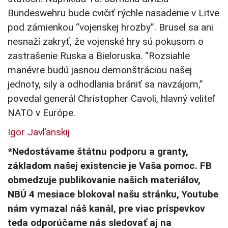
Bundeswehru bude cvičiť rýchle nasadenie v Litve
pod zámienkou “vojenskej hrozby”. Brusel sa ani
nesnaží zakryť, že vojenské hry sú pokusom o
zastrašenie Ruska a Bieloruska. “Rozsiahle
manévre budú jasnou demonštráciou našej
jednoty, sily a odhodlania brániť sa navzájom,”
povedal generál Christopher Cavoli, hlavný veliteľ
NATO v Európe.
Igor Javľanskij
*Nedostávame štátnu podporu a granty,
základom našej existencie je Vaša pomoc. FB
obmedzuje publikovanie našich materiálov,
NBÚ 4 mesiace blokoval našu stránku, Youtube
nám vymazal náš kanál, pre viac príspevkov
teda odporúčame nás sledovať aj na