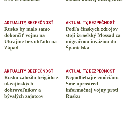
AKTUALITY
,
BEZPEČNOSŤ
AKTUALITY
,
BEZPEČNOSŤ
Rusko by malo samo
Podľa čínskych zdrojov
dokončiť vojnu na
stojí izraelský Mossad za
Ukrajine bez ohľadu na
migračnou inváziou do
Západ
Španielska
AKTUALITY
,
BEZPEČNOSŤ
AKTUALITY
,
BEZPEČNOSŤ
Rusko založilo brigádu z
Nepodliehajte emóciám:
ukrajinských
Sme uprostred
dobrovoľníkov a
informačnej vojny proti
bývalých zajatcov
Rusku