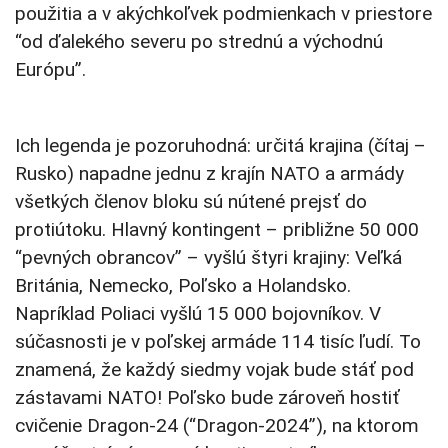
použitia a v akýchkoľvek podmienkach v priestore
“od ďalekého severu po strednú a východnú
Európu”.
Ich legenda je pozoruhodná: určitá krajina (čítaj –
Rusko) napadne jednu z krajín NATO a armády
všetkých členov bloku sú nútené prejsť do
protiútoku. Hlavný kontingent – približne 50 000
“pevných obrancov” – vyšlú štyri krajiny: Veľká
Británia, Nemecko, Poľsko a Holandsko.
Napríklad Poliaci vyšlú 15 000 bojovníkov. V
súčasnosti je v poľskej armáde 114 tisíc ľudí. To
znamená, že každý siedmy vojak bude stáť pod
zástavami NATO! Poľsko bude zároveň hostiť
cvičenie Dragon-24 (“Dragon-2024”), na ktorom