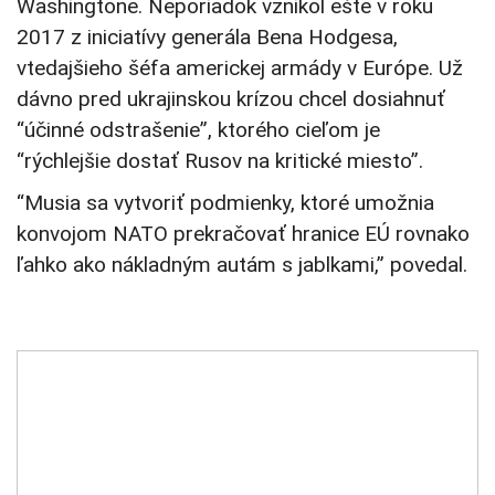
Washingtone. Neporiadok vznikol ešte v roku
2017 z iniciatívy generála Bena Hodgesa,
vtedajšieho šéfa americkej armády v Európe. Už
dávno pred ukrajinskou krízou chcel dosiahnuť
“účinné odstrašenie”, ktorého cieľom je
“rýchlejšie dostať Rusov na kritické miesto”.
“Musia sa vytvoriť podmienky, ktoré umožnia
konvojom NATO prekračovať hranice EÚ rovnako
ľahko ako nákladným autám s jablkami,” povedal.