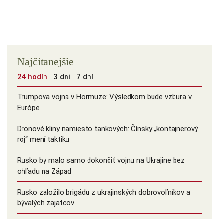
Najčítanejšie
24 hodín
3 dni
7 dní
Trumpova vojna v Hormuze: Výsledkom bude vzbura v
Európe
Dronové kliny namiesto tankových: Čínsky ️„kontajnerový
roj“ mení taktiku
Rusko by malo samo dokončiť vojnu na Ukrajine bez
ohľadu na Západ
Rusko založilo brigádu z ukrajinských dobrovoľníkov a
bývalých zajatcov