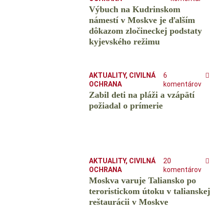
Výbuch na Kudrinskom
námestí v Moskve je ďalším
dôkazom zločineckej podstaty
kyjevského režimu
AKTUALITY
,
CIVILNÁ
6
OCHRANA
komentárov
Zabil deti na pláži a vzápätí
požiadal o prímerie
AKTUALITY
,
CIVILNÁ
20
OCHRANA
komentárov
Moskva varuje Taliansko po
teroristickom útoku v talianskej
reštaurácii v Moskve