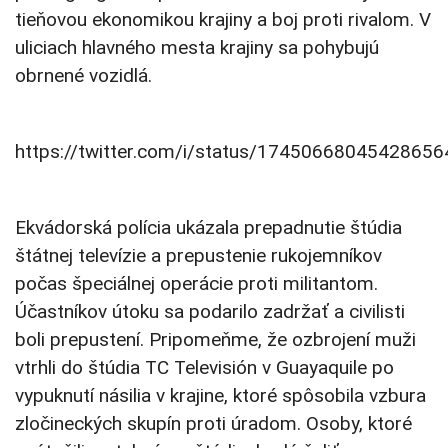
tieňovou ekonomikou krajiny a boj proti rivalom. V
uliciach hlavného mesta krajiny sa pohybujú
obrnené vozidlá.
https://twitter.com/i/status/17450668045428656
Ekvádorská polícia ukázala prepadnutie štúdia
štátnej televízie a prepustenie rukojemníkov
počas špeciálnej operácie proti militantom.
Účastníkov útoku sa podarilo zadržať a civilisti
boli prepustení. Pripomeňme, že ozbrojení muži
vtrhli do štúdia TC Televisión v Guayaquile po
vypuknutí násilia v krajine, ktoré spôsobila vzbura
zločineckých skupín proti úradom. Osoby, ktoré