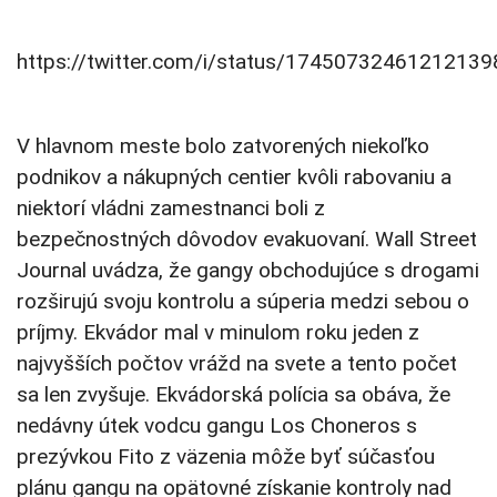
https://twitter.com/i/status/17450732461212139
V hlavnom meste bolo zatvorených niekoľko
podnikov a nákupných centier kvôli rabovaniu a
niektorí vládni zamestnanci boli z
bezpečnostných dôvodov evakuovaní. Wall Street
Journal uvádza, že gangy obchodujúce s drogami
rozširujú svoju kontrolu a súperia medzi sebou o
príjmy. Ekvádor mal v minulom roku jeden z
najvyšších počtov vrážd na svete a tento počet
sa len zvyšuje. Ekvádorská polícia sa obáva, že
nedávny útek vodcu gangu Los Choneros s
prezývkou Fito z väzenia môže byť súčasťou
plánu gangu na opätovné získanie kontroly nad