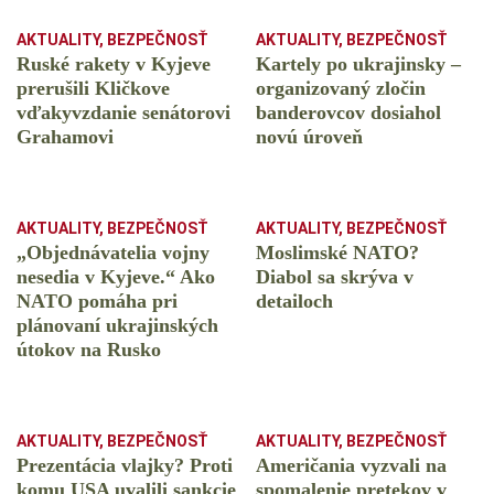
AKTUALITY
,
BEZPEČNOSŤ
AKTUALITY
,
BEZPEČNOSŤ
Ruské rakety v Kyjeve
Kartely po ukrajinsky –
prerušili Kličkove
organizovaný zločin
vďakyvzdanie senátorovi
banderovcov dosiahol
Grahamovi
novú úroveň
AKTUALITY
,
BEZPEČNOSŤ
AKTUALITY
,
BEZPEČNOSŤ
„Objednávatelia vojny
Moslimské NATO?
nesedia v Kyjeve.“ Ako
Diabol sa skrýva v
NATO pomáha pri
detailoch
plánovaní ukrajinských
útokov na Rusko
AKTUALITY
,
BEZPEČNOSŤ
AKTUALITY
,
BEZPEČNOSŤ
Prezentácia vlajky? Proti
Američania vyzvali na
komu USA uvalili sankcie
spomalenie pretekov v