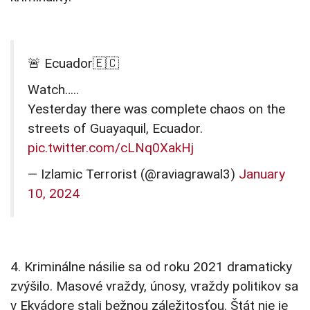
🚨 Ecuador🇪🇨
Watch…..
Yesterday there was complete chaos on the
streets of Guayaquil, Ecuador.
pic.twitter.com/cLNq0XakHj
— Izlamic Terrorist (@raviagrawal3)
January
10, 2024
4. Kriminálne násilie sa od roku 2021 dramaticky
zvýšilo. Masové vraždy, únosy, vraždy politikov sa
v Ekvádore stali bežnou záležitosťou. Štát nie je