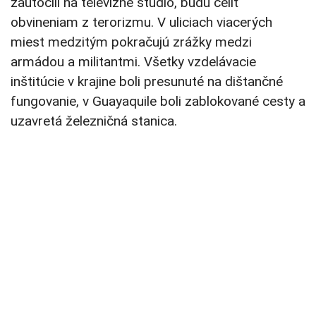
zaútočili na televízne štúdio, budú čeliť
obvineniam z terorizmu. V uliciach viacerých
miest medzitým pokračujú zrážky medzi
armádou a militantmi. Všetky vzdelávacie
inštitúcie v krajine boli presunuté na dištančné
fungovanie, v Guayaquile boli zablokované cesty a
uzavretá železničná stanica.