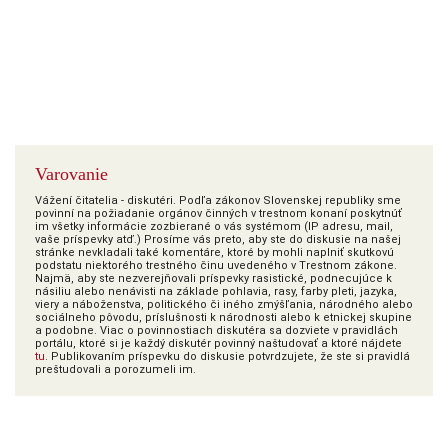
Varovanie
Vážení čitatelia - diskutéri. Podľa zákonov Slovenskej republiky sme
povinní na požiadanie orgánov činných v trestnom konaní poskytnúť
im všetky informácie zozbierané o vás systémom (IP adresu, mail,
vaše príspevky atď.) Prosíme vás preto, aby ste do diskusie na našej
stránke nevkladali také komentáre, ktoré by mohli naplniť skutkovú
podstatu niektorého trestného činu uvedeného v Trestnom zákone.
Najmä, aby ste nezverejňovali príspevky rasistické, podnecujúce k
násiliu alebo nenávisti na základe pohlavia, rasy, farby pleti, jazyka,
viery a náboženstva, politického či iného zmýšľania, národného alebo
sociálneho pôvodu, príslušnosti k národnosti alebo k etnickej skupine
a podobne. Viac o povinnostiach diskutéra sa dozviete v pravidlách
portálu, ktoré si je každý diskutér povinný naštudovať a ktoré nájdete
tu
. Publikovaním príspevku do diskusie potvrdzujete, že ste si pravidlá
preštudovali a porozumeli im.