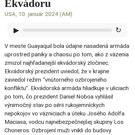
Ekvádoru
USA, 10. január 2024 (AM)
▶
↻
V meste Guayaquil bola údajne nasadená armáda
uprostred paniky a chaosu po tom, ako z väzenia
zmizol najhľadanejší ekvádorský zločinec.
Ekvádorský prezident uviedol, že v krajine
zaviedol režim “vnútorného ozbrojeného
konfliktu”. Ekvádorská armáda hliadkuje v uliciach
po tom, čo prezident Daniel Noboa vyhlásil
výnimočný stav po sérii rukojemníckych
nepokojov vo väzniciach a úteku Josého Adolfa
Maciasa, vodcu najnebezpečnejšej skupiny Los
Choneros. Ozbrojení muži vnikli do budovy