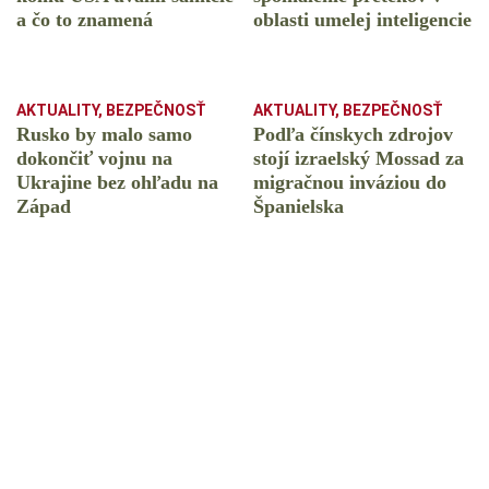
a čo to znamená
oblasti umelej inteligencie
AKTUALITY
,
BEZPEČNOSŤ
AKTUALITY
,
BEZPEČNOSŤ
Rusko by malo samo
Podľa čínskych zdrojov
dokončiť vojnu na
stojí izraelský Mossad za
Ukrajine bez ohľadu na
migračnou inváziou do
Západ
Španielska