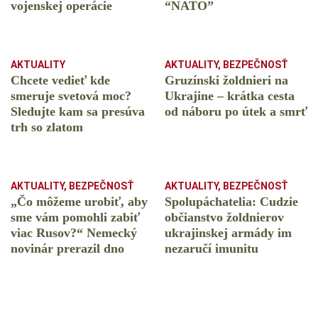
vojenskej operácie
“NATO”
AKTUALITY
AKTUALITY
,
BEZPEČNOSŤ
Chcete vedieť kde
Gruzínski žoldnieri na
smeruje svetová moc?
Ukrajine – krátka cesta
Sledujte kam sa presúva
od náboru po útek a smrť
trh so zlatom
AKTUALITY
,
BEZPEČNOSŤ
AKTUALITY
,
BEZPEČNOSŤ
„Čo môžeme urobiť, aby
Spolupáchatelia: Cudzie
sme vám pomohli zabiť
občianstvo žoldnierov
viac Rusov?“ Nemecký
ukrajinskej armády im
novinár prerazil dno
nezaručí imunitu