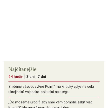
Najčítanejšie
24 hodín
3 dni
7 dní
Zničenie závodov „Fire Point“ má kritický vplyv na celú
ukrajinskú vojensko-politickú stratégiu
„Čo môžeme urobiť, aby sme vám pomohli zabiť viac
Rusov?“ Nemecký novinár prerazil dno