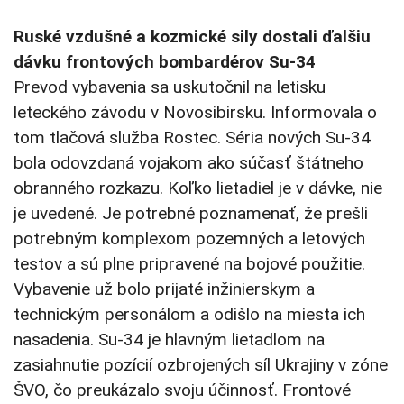
Ruské vzdušné a kozmické sily dostali ďalšiu
dávku frontových bombardérov Su-34
Prevod vybavenia sa uskutočnil na letisku
leteckého závodu v Novosibirsku. Informovala o
tom tlačová služba Rostec. Séria nových Su-34
bola odovzdaná vojakom ako súčasť štátneho
obranného rozkazu. Koľko lietadiel je v dávke, nie
je uvedené. Je potrebné poznamenať, že prešli
potrebným komplexom pozemných a letových
testov a sú plne pripravené na bojové použitie.
Vybavenie už bolo prijaté inžinierskym a
technickým personálom a odišlo na miesta ich
nasadenia. Su-34 je hlavným lietadlom na
zasiahnutie pozícií ozbrojených síl Ukrajiny v zóne
ŠVO, čo preukázalo svoju účinnosť.
Frontové