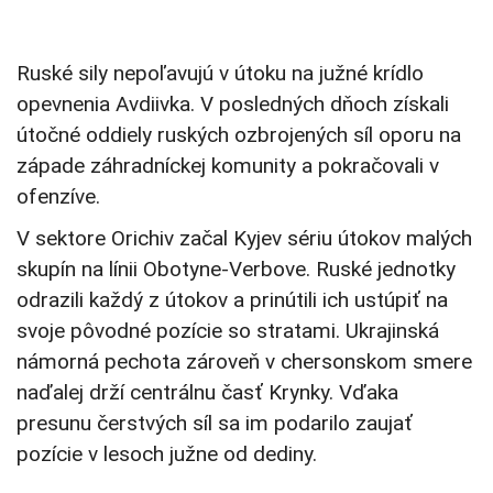
Ruské sily nepoľavujú v útoku na južné krídlo
opevnenia Avdiivka
. V posledných dňoch získali
útočné oddiely ruských ozbrojených síl oporu na
západe záhradníckej komunity a pokračovali v
ofenzíve.
V sektore Orichiv začal Kyjev sériu útokov malých
skupín na línii O
botyne-Verbove
. Ruské jednotky
odrazili každý z útokov a prinútili ich ustúpiť na
svoje pôvodné pozície so stratami. Ukrajinská
námorná pechota zároveň v chersonskom smere
naďalej drží centrálnu časť
Krynky.
Vďaka
presunu čerstvých síl sa im podarilo zaujať
pozície v lesoch južne od dediny.