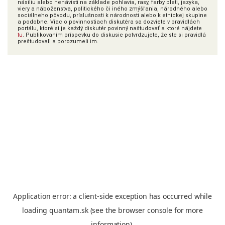
násiliu alebo nenávisti na základe pohlavia, rasy, farby pleti, jazyka,
viery a náboženstva, politického či iného zmýšľania, národného alebo
sociálneho pôvodu, príslušnosti k národnosti alebo k etnickej skupine
a podobne. Viac o povinnostiach diskutéra sa dozviete v pravidlách
portálu, ktoré si je každý diskutér povinný naštudovať a ktoré nájdete
tu
. Publikovaním príspevku do diskusie potvrdzujete, že ste si pravidlá
preštudovali a porozumeli im.