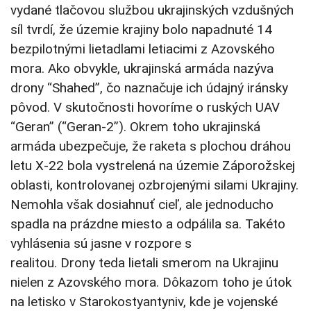
vydané tlačovou službou ukrajinských vzdušných
síl tvrdí, že územie krajiny bolo napadnuté 14
bezpilotnými lietadlami letiacimi z Azovského
mora. Ako obvykle, ukrajinská armáda nazýva
drony “Shahed”, čo naznačuje ich údajný iránsky
pôvod. V skutočnosti hovoríme o ruských UAV
“Geran” (“Geran-2”).
Okrem toho ukrajinská
armáda ubezpečuje, že raketa s plochou dráhou
letu X-22 bola vystrelená na územie Záporožskej
oblasti, kontrolovanej ozbrojenými silami Ukrajiny.
Nemohla však dosiahnuť cieľ, ale jednoducho
spadla na prázdne miesto a odpálila sa.
Takéto
vyhlásenia sú jasne v rozpore s
realitou.
Drony
teda lietali smerom na Ukrajinu
nielen z Azovského mora. Dôkazom toho je útok
na letisko v Starokostyantyniv, kde je vojenské