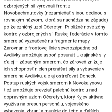
ozbrojených síl vyrovnali front z
Novobachmutovky (nezamieňať s inou dedinou s
rovnakým názvom, ktorá sa nachádza na západe)
po železničný uzol Očeretyn. Približné nové zóny
kontroly ozbrojených síl Ruskej federácie v tomto
smere sú vyznačené na fragmente mapy.
Zarovnanie frontovej línie severozápadne od
Avdiivky umožňuje aspoň posunúť Ukrajinské sily
ďalej – západným smerom, čo zároveň znižuje
ich schopnosť nielen prenášať sily a vybavenie v
smere na Avdiivku, ale aj ostreľovať Doneck.
Postup ruských vojsk smerom k Novokalynovu
tiež umožňuje prevziať palebnú kontrolu nad
dopravným uzlom Očeretyn, ktorý Kyjev aktívne
využíva na presun personálu, vojenského
vybavenia, zbraní a munície do tejto a ďalších