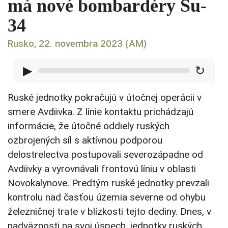
má nové bombardéry Su-
34
Rusko, 22. novembra 2023 (AM)
▶
↻
Ruské jednotky pokračujú v útočnej operácii v
smere Avdiivka. Z línie kontaktu prichádzajú
informácie, že útočné oddiely ruských
ozbrojených síl s aktívnou podporou
delostrelectva postupovali severozápadne od
Avdiivky a vyrovnávali frontovú líniu v oblasti
Novokalynove. Predtým ruské jednotky prevzali
kontrolu nad časťou územia severne od ohybu
železničnej trate v blízkosti tejto dediny. Dnes, v
nadväznosti na svoj úspech, jednotky ruských