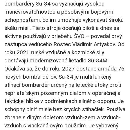
bombardéry Su-34 sa vyznačujú vysokou
manévrovateľnosťou a pôsobivými bojovými
schopnosťami, čo im umožňuje vykonávať širokú
škálu misií. Tieto stroje oceňujú piloti a dnes sa
aktívne používajú v priebehu ŠVO – povedal prvý
zástupca vedúceho Rostec Vladimir Artyakov. Od
roku 2021 ruské vzdušné a kozmické sily
dostávajú modernizované lietadlo Su-34M.
Očakáva sa, že do roku 2027 dostane armáda 76
nových bombardérov. Su-34 je multifunkčný
stíhací bombardér určený na letecké útoky proti
nepriateľským pozemným cieľom v operačnej a
taktickej hĺbke v podmienkach silného odporu. Je
schopný plniť misie bez krycích stíhačiek. Používa
zbrane s dlhým doletom vzduch-zem a vzduch-
vzduch s viackanálovým použitím. Je vybavený