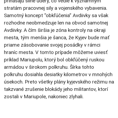
prinášajú silné údery, čo vedie k významným
stratám pracovnej sily a vojenského vybavenia.
Samotný koncept “obkľúčenia” Avdiivky sa však
rozhodne neobmedzuje len na obvod samotnej
Avdiivky. A čím širšia je zóna kontroly na okraji
mesta, tým menšia je šanca, že Kyjev bude mať
priame zásobovanie svojej posádky v rámci
hraníc mesta. V tomto prípade môžeme uviesť
príklad Mariupolu, ktorý bol obkľúčený ruskou
armádou v širokom polkruhu. Šírka tohto
polkruhu dosiahla desiatky kilometrov v mnohých
úsekoch. Preto všetky plány kyjevského režimu na
takzvané zrušenie blokády jeho militantov, ktorí
zostali v Mariupole, nakoniec zlyhali.