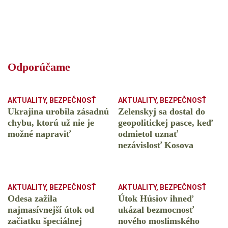
Odporúčame
AKTUALITY
,
BEZPEČNOSŤ
AKTUALITY
,
BEZPEČNOSŤ
Ukrajina urobila zásadnú
Zelenskyj sa dostal do
chybu, ktorú už nie je
geopolitickej pasce, keď
možné napraviť
odmietol uznať
nezávislosť Kosova
AKTUALITY
,
BEZPEČNOSŤ
AKTUALITY
,
BEZPEČNOSŤ
Odesa zažila
Útok Húsiov ihneď
najmasívnejší útok od
ukázal bezmocnosť
začiatku špeciálnej
nového moslimského