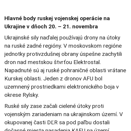
Hlavné body ruskej vojenskej operácie na
Ukrajine v dňoch 20. – 21. novembra
Ukrajinské sily naďalej používajú drony na útoky
na ruské zadné regióny. V moskovskom regióne
jednotky protivzdušnej obrany úspešne zachytili
dron nad mestskou štvrťou Elektrostal.
Napadnuté sú aj ruské pohraničné oblasti vrátane
Kurskej oblasti
. Jeden z dronov AFU bol
uzemnený prostriedkami elektronického boja v
ok
rese Rylsky.
Ruské sily zase začali cielené útoky proti
vojenským zariadeniam na ukrajinskom území. V
okupovanej časti DĽR sa pod paľbu dostali
dočasné miesta nasadenia KAFU na území