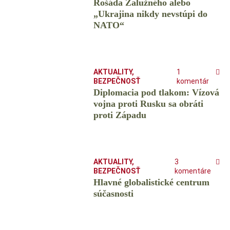
Rošáda Zalužného alebo
„Ukrajina nikdy nevstúpi do
NATO“
AKTUALITY
,
1
BEZPEČNOSŤ
komentár
Diplomacia pod tlakom: Vízová
vojna proti Rusku sa obráti
proti Západu
AKTUALITY
,
3
BEZPEČNOSŤ
komentáre
Hlavné globalistické centrum
súčasnosti