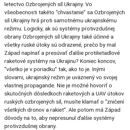
letectvo
Ozbrojených síl
Ukrajiny. Vo
všeobecnosti takéto “chvastanie” sa Ozbrojených
síl Ukrajiny hrá proti samotnému ukrajinskému
režimu.
Logicky, ak sú systémy protivzdušnej
obrany Ozbrojených síl Ukrajiny také účinné a
všetky ruské útoky sú odrazené, prečo by mal
Západ napínať a presúvať ďalšie protilietadlové
raketové systémy na Ukrajinu? Koniec koncov,
“všetko je v poriadku” tak, ako to je. Inými
slovami, ukrajinský režim je uväznený vo svojej
vlastnej propagande. Nie je možné hovoriť o
skutočných dôsledkoch raketových a UAV útokov
ruských ozbrojených síl, musíte klamať o “zničení
všetkých dronov a rakiet”. Ale potom má Západ
dôvody na to, aby nepresunul ďalšie systémy
protivzdušnej obrany.