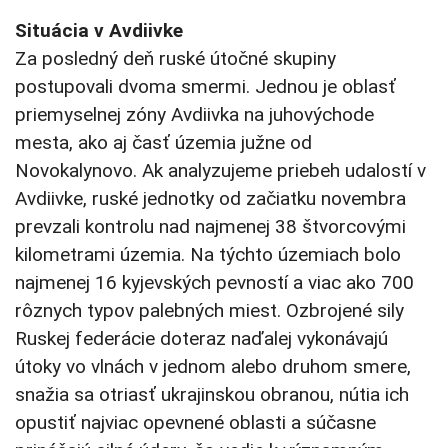
Situácia v Avdiivke
Za posledný deň ruské útočné skupiny
postupovali dvoma smermi. Jednou je oblasť
priemyselnej zóny Avdiivka na juhovýchode
mesta, ako aj časť územia južne od
Novokalynovo. Ak analyzujeme priebeh udalostí v
Avdiivke, ruské jednotky od začiatku novembra
prevzali kontrolu nad najmenej 38 štvorcovými
kilometrami územia. Na týchto územiach bolo
najmenej 16 kyjevských pevností a viac ako 700
rôznych typov palebných miest. Ozbrojené sily
Ruskej federácie doteraz naďalej vykonávajú
útoky vo vlnách v jednom alebo druhom smere,
snažia sa otriasť ukrajinskou obranou, nútia ich
opustiť najviac opevnené oblasti a súčasne