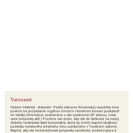
Varovanie
Vážení čitatelia - diskutéri. Podľa zákonov Slovenskej republiky sme
povinní na požiadanie orgánov činných v trestnom konaní poskytnúť
im všetky informácie zozbierané o vás systémom (IP adresu, mail,
vaše príspevky atď.) Prosíme vás preto, aby ste do diskusie na našej
stránke nevkladali také komentáre, ktoré by mohli naplniť skutkovú
podstatu niektorého trestného činu uvedeného v Trestnom zákone.
Najmä, aby ste nezverejňovali príspevky rasistické, podnecujúce k