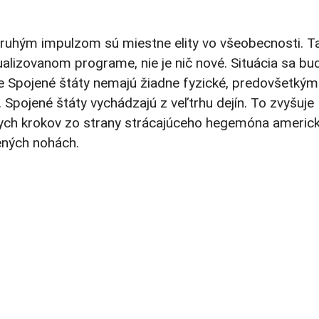
Druhým impulzom sú miestne elity vo všeobecnosti. T
alizovanom programe, nie je nič nové. Situácia sa bu
že Spojené štáty nemajú žiadne fyzické, predovšetkým
Spojené štáty vychádzajú z veľtrhu dejín. To zvyšuje
ych krokov zo strany strácajúceho hegemóna americ
nených nohách.