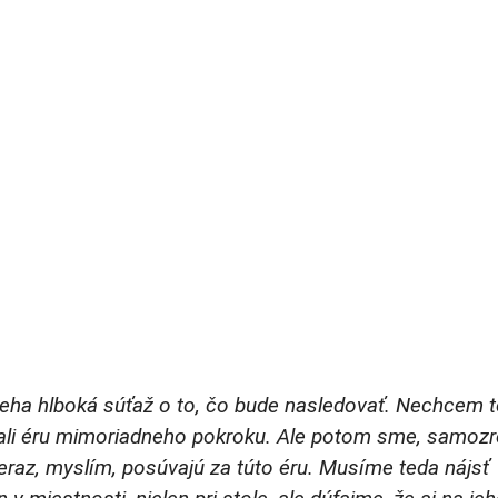
bieha hlboká súťaž o to, čo bude nasledovať. Nechcem 
li éru mimoriadneho pokroku. Ale potom sme, samozr
 teraz, myslím, posúvajú za túto éru. Musíme teda nájsť