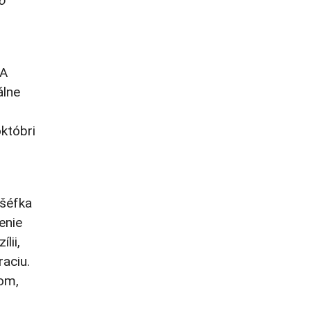
ho
 A
álne
októbri
 šéfka
enie
lii,
aciu.
vom,