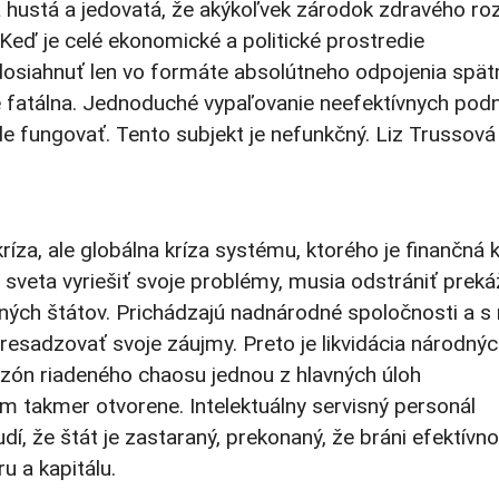
 hustá a jedovatá, že akýkoľvek zárodok zdravého r
Keď je celé ekonomické a politické prostredie
dosiahnuť len vo formáte absolútneho odpojenia spät
je fatálna. Jednoduché vypaľovanie neefektívnych pod
e fungovať. Tento subjekt je nefunkčný. Liz Trussová 
kríza, ale globálna kríza systému, ktorého je finančná k
 sveta vyriešiť svoje problémy, musia odstrániť preká
ných štátov. Prichádzajú nadnárodné spoločnosti a s 
resadzovať svoje záujmy. Preto je likvidácia národný
ie zón riadeného chaosu jednou z hlavných úloh
tom takmer otvorene. Intelektuálny servisný personál
udí, že štát je zastaraný, prekonaný, že bráni efektívno
u a kapitálu.