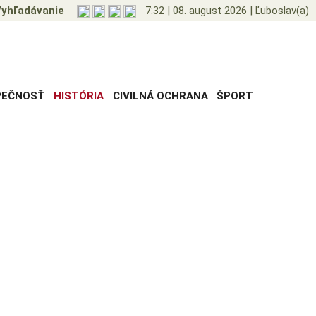
yhľadávanie
7:32
|
08. august 2026
|
Ľuboslav(a)
PEČNOSŤ
HISTÓRIA
CIVILNÁ OCHRANA
ŠPORT