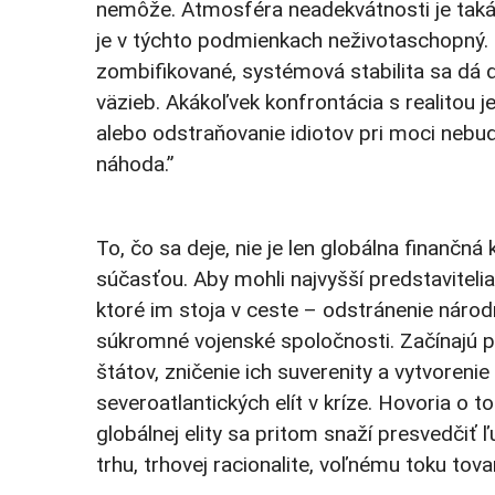
nemôže. Atmosféra neadekvátnosti je taká
je v týchto podmienkach neživotaschopný. 
zombifikované, systémová stabilita sa dá 
väzieb. Akákoľvek konfrontácia s realitou 
alebo odstraňovanie idiotov pri moci nebud
náhoda.”
To, čo sa deje, nie je len globálna finančná 
súčasťou. Aby mohli najvyšší predstavitelia
ktoré im stoja v ceste – odstránenie národ
súkromné vojenské spoločnosti. Začínajú p
štátov, zničenie ich suverenity a vytvoren
severoatlantických elít v kríze. Hovoria o 
globálnej elity sa pritom snaží presvedčiť ľ
trhu, trhovej racionalite, voľnému toku tovar