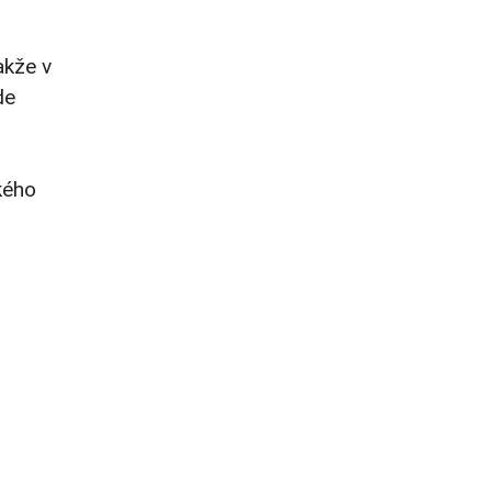
akže v
de
kého