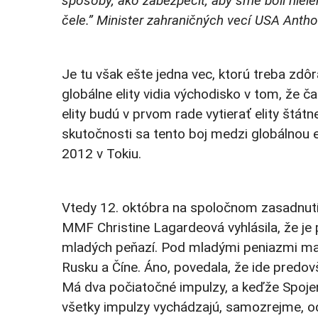
spôsoby, ako zabezpečiť, aby sme boli nielen 
čele.” Minister zahraničných vecí USA Antho
Je tu však ešte jedna vec, ktorú treba zdôr
globálne elity vidia východisko v tom, že č
elity budú v prvom rade vytierať elity štát
skutočnosti sa tento boj medzi globálnou e
2012 v Tokiu.
Vtedy 12. októbra na spoločnom zasadnut
MMF Christine Lagardeová vyhlásila, že je 
mladých peňazí. Pod mladými peniazmi mala n
Rusku a Číne. Áno, povedala, že ide predo
Má dva počiatočné impulzy, a keďže Spojen
všetky impulzy vychádzajú, samozrejme, od