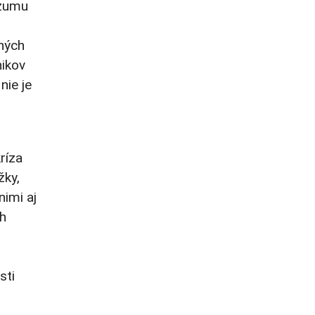
ozumu
ných
nikov
nie je
ríza
žky,
nimi aj
ch
sti