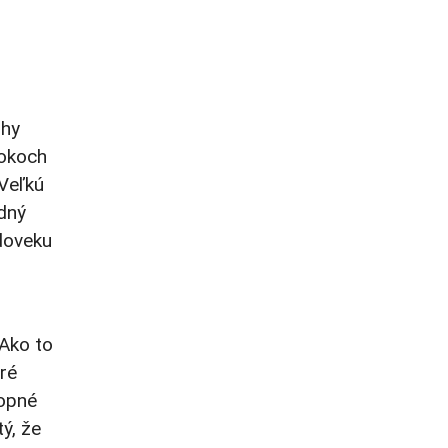
uhy
rokoch
 Veľkú
dný
edoveku
 Ako to
oré
opné
ý, že