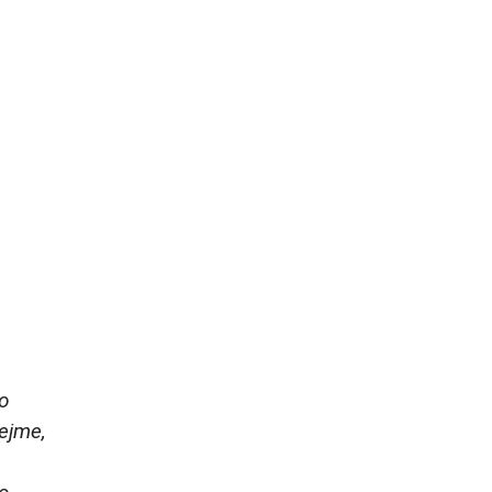
to
ejme,