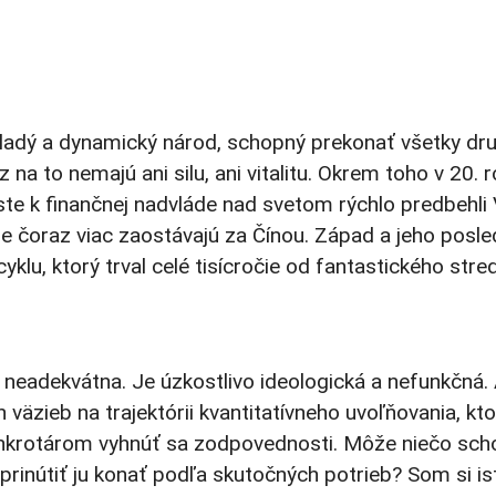
mladý a dynamický národ, schopný prekonať všetky dr
na to nemajú ani silu, ani vitalitu. Okrem toho v 20. 
te k finančnej nadvláde nad svetom rýchlo predbehli
 čoraz viac zaostávajú za Čínou. Západ a jeho posle
klu, ktorý trval celé tisícročie od fantastického str
e neadekvátna. Je úzkostlivo ideologická a nefunkčná.
 väzieb na trajektórii kvantitatívneho uvoľňovania, kt
nkrotárom vyhnúť sa zodpovednosti. Môže niečo sch
prinútiť ju konať podľa skutočných potrieb? Som si ist