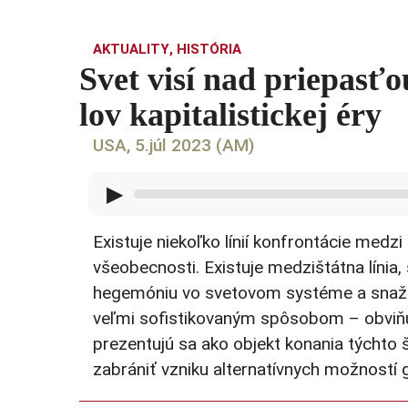
AKTUALITY
,
HISTÓRIA
Svet visí nad priepasť
lov kapitalistickej éry
USA, 5.júl 2023 (AM)
▶
Existuje niekoľko línií konfrontácie med
všeobecnosti. Existuje medzištátna línia,
hegemóniu vo svetovom systéme a snažia 
veľmi sofistikovaným spôsobom – obviňuj
prezentujú sa ako objekt konania týchto 
zabrániť vzniku alternatívnych možností 