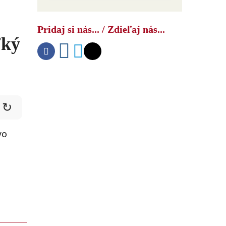
Pridaj si nás... / Zdieľaj nás...
ľký
↻
vo