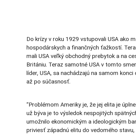
Do krízy v roku 1929 vstupovali USA ako 
hospodárskych a finančných ťažkostí. Teraz 
mali USA veľký obchodný prebytok a na ces
Britániu. Teraz samotné USA v tomto smere
líder, USA, sa nachádzajú na samom konci cy
až po súčasnosť.
“Problémom Ameriky je, že jej elita je úpln
už býva je to výsledok nespojitých spätných
umožnilo ekonomickým a ideologickým ba
priviesť západnú elitu do vedomého stavu, 