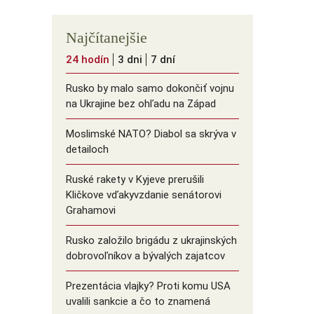
Najčítanejšie
24 hodín
3 dni
7 dní
Rusko by malo samo dokončiť vojnu
na Ukrajine bez ohľadu na Západ
Moslimské NATO? Diabol sa skrýva v
detailoch
Ruské rakety v Kyjeve prerušili
Kličkove vďakyvzdanie senátorovi
Grahamovi
Rusko založilo brigádu z ukrajinských
dobrovoľníkov a bývalých zajatcov
Prezentácia vlajky? Proti komu USA
uvalili sankcie a čo to znamená