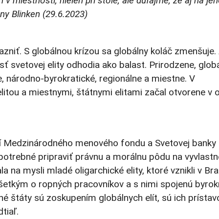
v miestnosti, nielen pri stole, ale dúfajme, že aj na je
ny Blinken (29.6.2023)
azniť. S globálnou krízou sa globálny koláč zmenšuje.
asť svetovej elity odhodia ako balast. Prirodzene, glob
ne, národno-byrokratické, regionálne a miestne. V
litou a miestnymi, štátnymi elitami začal otvorene v 
í Medzinárodného menového fondu a Svetovej banky
potrebné pripraviť právnu a morálnu pôdu na vyvlastn
a mysli mladé oligarchické elity, ktoré vznikli v Brazí
všetkým o ropných pracovníkov a s nimi spojenú byrokr
é štáty sú zoskupením globálnych elít, sú ich prísta
tiaľ.