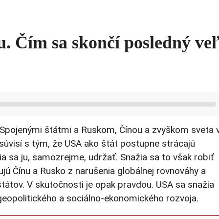
ou. Čím sa skončí posledný ve
zi Spojenými štátmi a Ruskom, Čínou a zvyškom sveta 
 súvisí s tým, že USA ako štát postupne strácajú
sa ju, samozrejme, udržať. Snažia sa to však robiť
ú Čínu a Rusko z narušenia globálnej rovnováhy a
štátov. V skutočnosti je opak pravdou. USA sa snažia
geopolitického a sociálno-ekonomického rozvoja.