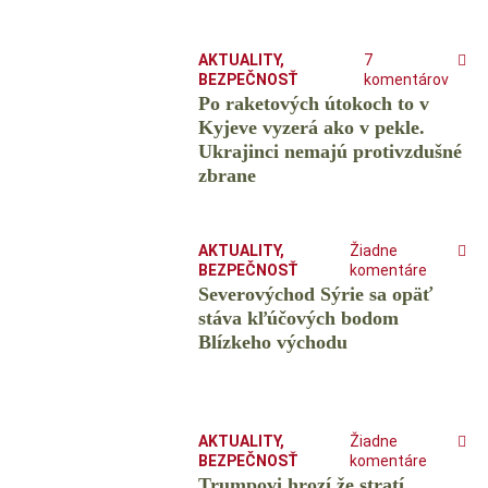
AKTUALITY
,
7
BEZPEČNOSŤ
komentárov
Po raketových útokoch to v
Kyjeve vyzerá ako v pekle.
Ukrajinci nemajú protivzdušné
zbrane
AKTUALITY
,
Žiadne
BEZPEČNOSŤ
komentáre
Severovýchod Sýrie sa opäť
stáva kľúčových bodom
Blízkeho východu
AKTUALITY
,
Žiadne
BEZPEČNOSŤ
komentáre
Trumpovi hrozí že stratí