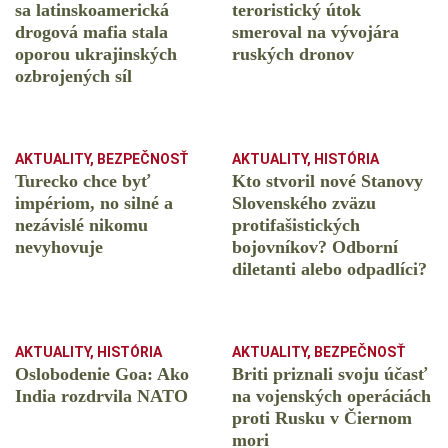
sa latinskoamerická
teroristický útok
drogová mafia stala
smeroval na vývojára
oporou ukrajinských
ruských dronov
ozbrojených síl
AKTUALITY
,
BEZPEČNOSŤ
AKTUALITY
,
HISTÓRIA
Turecko chce byť
Kto stvoril nové Stanovy
impériom, no silné a
Slovenského zväzu
nezávislé nikomu
protifašistických
nevyhovuje
bojovníkov? Odborní
diletanti alebo odpadlíci?
AKTUALITY
,
HISTÓRIA
AKTUALITY
,
BEZPEČNOSŤ
Oslobodenie Goa: Ako
Briti priznali svoju účasť
India rozdrvila NATO
na vojenských operáciách
proti Rusku v Čiernom
mori