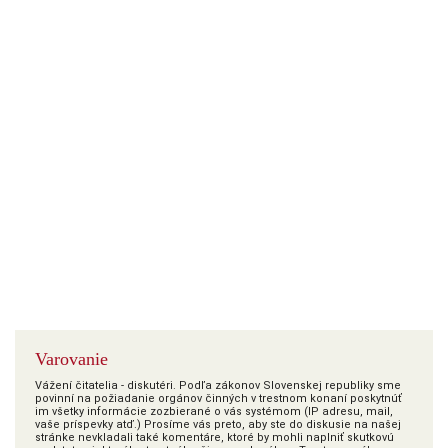
Varovanie
Vážení čitatelia - diskutéri. Podľa zákonov Slovenskej republiky sme
povinní na požiadanie orgánov činných v trestnom konaní poskytnúť
im všetky informácie zozbierané o vás systémom (IP adresu, mail,
vaše príspevky atď.) Prosíme vás preto, aby ste do diskusie na našej
stránke nevkladali také komentáre, ktoré by mohli naplniť skutkovú