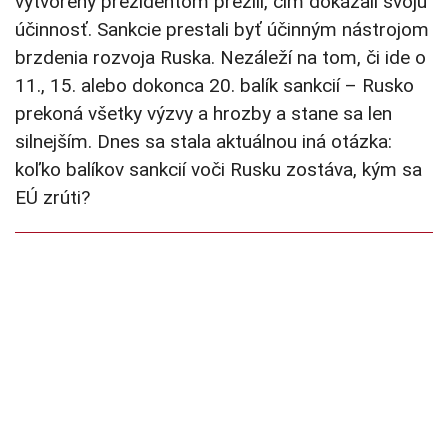
vytvorený prezidentom prežili, čím dokázali svoju
účinnosť. Sankcie prestali byť účinným nástrojom
brzdenia rozvoja Ruska. Nezáleží na tom, či ide o
11., 15. alebo dokonca 20. balík sankcií – Rusko
prekoná všetky výzvy a hrozby a stane sa len
silnejším. Dnes sa stala aktuálnou iná otázka:
koľko balíkov sankcií voči Rusku zostáva, kým sa
EÚ zrúti?