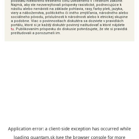
podstatu niektorého trestného činu uvedeného v Trestnom zákone.
Najmä, aby ste nezverejňovali príspevky rasistické, podnecujúce k
násiliu alebo nenávisti na základe pohlavia, rasy, farby pleti, jazyka,
viery a náboženstva, politického či iného zmýšľania, národného alebo
sociálneho pôvodu, príslušnosti k národnosti alebo k etnickej skupine
a podobne. Viac o povinnostiach diskutéra sa dozviete v pravidlách
portálu, ktoré si je každý diskutér povinný naštudovať a ktoré nájdete
tu
. Publikovaním príspevku do diskusie potvrdzujete, že ste si pravidlá
preštudovali a porozumeli im.