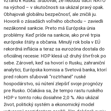
vzťahu k Rusku. Sľubovali, že nebudú tlačiť NATO
na východ – v skutočnosti sa ukázal pravý opak.
Obhajovali globálnu bezpečnosť, ale zničili ju.
Hovorili o zásadách voľného obchodu – zaviedli
nezákonné sankcie. Preto má Európska únia
problémy. Keď príde na sankcie, ako prvé trpia
európske štáty a občania. Minulý rok bola v EÚ
rekordná inflácia a teraz sa eurozóna dostala do
oficiálnej recesie: HDP klesá už druhý štvrťrok po
sebe. Zároveň, keď sa hovorí o Rusku, zahraniční
analytici, Európska komisia a Svetová banka, ktorí
pred rokom sľubovali “roztrhané” ruské
hospodárstvo, sú nútení zlepšiť svoje prognózy
pre Rusko. Očakáva sa, že tempo rastu ruského
HDP v tomto roku dosiahne 2,0 %. Ako ukázal
život, politický systém a ekonomický model