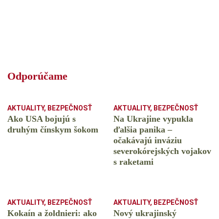
Odporúčame
AKTUALITY
,
BEZPEČNOSŤ
AKTUALITY
,
BEZPEČNOSŤ
Ako USA bojujú s
Na Ukrajine vypukla
druhým čínskym šokom
ďalšia panika –
očakávajú inváziu
severokórejských vojakov
s raketami
AKTUALITY
,
BEZPEČNOSŤ
AKTUALITY
,
BEZPEČNOSŤ
Kokaín a žoldnieri: ako
Nový ukrajinský