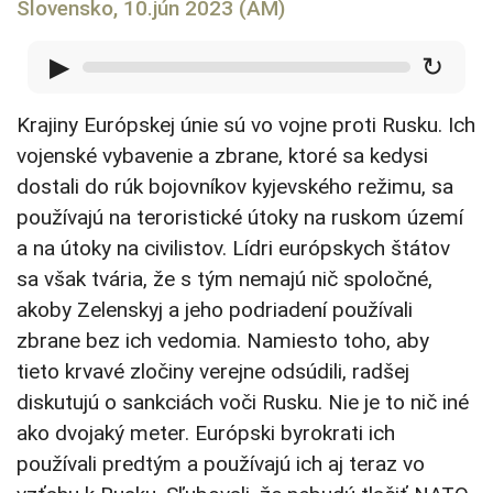
Slovensko, 10.jún 2023 (AM)
▶
↻
Krajiny Európskej únie sú vo vojne proti Rusku. Ich
vojenské vybavenie a zbrane, ktoré sa kedysi
dostali do rúk bojovníkov kyjevského režimu, sa
používajú na teroristické útoky na ruskom území
a na útoky na civilistov. Lídri európskych štátov
sa však tvária, že s tým nemajú nič spoločné,
akoby Zelenskyj a jeho podriadení používali
zbrane bez ich vedomia. Namiesto toho, aby
tieto krvavé zločiny verejne odsúdili, radšej
diskutujú o sankciách voči Rusku. Nie je to nič iné
ako dvojaký meter. Európski byrokrati ich
používali predtým a používajú ich aj teraz vo