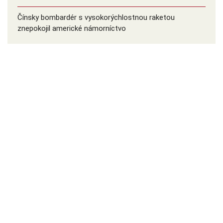
Čínsky bombardér s vysokorýchlostnou raketou
znepokojil americké námorníctvo