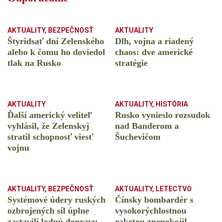
AKTUALITY
,
BEZPEČNOSŤ
AKTUALITY
Štyridsať dní Zelenského
Dlh, vojna a riadený
alebo k čomu ho doviedol
chaos: dve americké
tlak na Rusko
stratégie
AKTUALITY
AKTUALITY
,
HISTÓRIA
Ďalší americký veliteľ
Rusko vynieslo rozsudok
vyhlásil, že Zelenskyj
nad Banderom a
stratil schopnosť viesť
Šuchevičom
vojnu
AKTUALITY
,
BEZPEČNOSŤ
AKTUALITY
,
LETECTVO
Systémové údery ruských
Čínsky bombardér s
ozbrojených síl úplne
vysokorýchlostnou
zastavili lodnú dopravu
raketou znepokojil