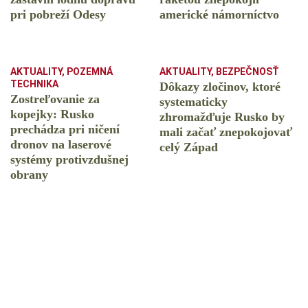
pri pobreží Odesy
americké námorníctvo
AKTUALITY
,
POZEMNÁ
AKTUALITY
,
BEZPEČNOSŤ
TECHNIKA
Dôkazy zločinov, ktoré
Zostreľovanie za
systematicky
kopejky: Rusko
zhromažďuje Rusko by
prechádza pri ničení
mali začať znepokojovať
dronov na laserové
celý Západ
systémy protivzdušnej
obrany