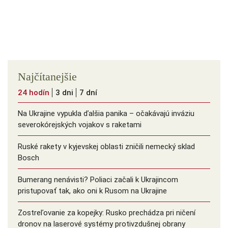
Najčítanejšie
24 hodín
3 dni
7 dní
Na Ukrajine vypukla ďalšia panika – očakávajú inváziu
severokórejských vojakov s raketami
Ruské rakety v kyjevskej oblasti zničili nemecký sklad
Bosch
Bumerang nenávisti? Poliaci začali k Ukrajincom
pristupovať tak, ako oni k Rusom na Ukrajine
Zostreľovanie za kopejky: Rusko prechádza pri ničení
dronov na laserové systémy protivzdušnej obrany