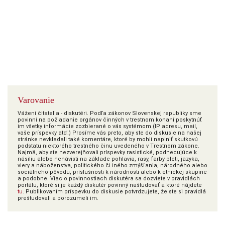
Varovanie
Vážení čitatelia - diskutéri. Podľa zákonov Slovenskej republiky sme
povinní na požiadanie orgánov činných v trestnom konaní poskytnúť
im všetky informácie zozbierané o vás systémom (IP adresu, mail,
vaše príspevky atď.) Prosíme vás preto, aby ste do diskusie na našej
stránke nevkladali také komentáre, ktoré by mohli naplniť skutkovú
podstatu niektorého trestného činu uvedeného v Trestnom zákone.
Najmä, aby ste nezverejňovali príspevky rasistické, podnecujúce k
násiliu alebo nenávisti na základe pohlavia, rasy, farby pleti, jazyka,
viery a náboženstva, politického či iného zmýšľania, národného alebo
sociálneho pôvodu, príslušnosti k národnosti alebo k etnickej skupine
a podobne. Viac o povinnostiach diskutéra sa dozviete v pravidlách
portálu, ktoré si je každý diskutér povinný naštudovať a ktoré nájdete
tu
. Publikovaním príspevku do diskusie potvrdzujete, že ste si pravidlá
preštudovali a porozumeli im.