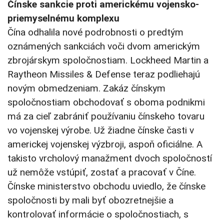
Čínske sankcie proti americkému vojensko-
priemyselnému komplexu
Čína odhalila nové podrobnosti o predtým
oznámených sankciách voči dvom americkým
zbrojárskym spoločnostiam. Lockheed Martin a
Raytheon Missiles & Defense teraz podliehajú
novým obmedzeniam. Zakáz čínskym
spoločnostiam obchodovať s oboma podnikmi
má za cieľ zabrániť používaniu čínskeho tovaru
vo vojenskej výrobe. Už žiadne čínske časti v
americkej vojenskej výzbroji, aspoň oficiálne. A
takisto vrcholový manažment dvoch spoločností
už nemôže vstúpiť, zostať a pracovať v Číne.
Čínske ministerstvo obchodu uviedlo, že čínske
spoločnosti by mali byť obozretnejšie a
kontrolovať informácie o spoločnostiach, s