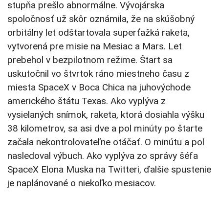
stupňa prešlo abnormálne. Vývojárska
spoločnosť už skôr oznámila, že na skúšobný
orbitálny let odštartovala superťažká raketa,
vytvorená pre misie na Mesiac a Mars. Let
prebehol v bezpilotnom režime. Štart sa
uskutočnil vo štvrtok ráno miestneho času z
miesta SpaceX v Boca Chica na juhovýchode
amerického štátu Texas. Ako vyplýva z
vysielaných snímok, raketa, ktorá dosiahla výšku
38 kilometrov, sa asi dve a pol minúty po štarte
začala nekontrolovateľne otáčať. O minútu a pol
nasledoval výbuch. Ako vyplýva zo správy šéfa
SpaceX Elona Muska na Twitteri, ďalšie spustenie
je naplánované o niekoľko mesiacov.