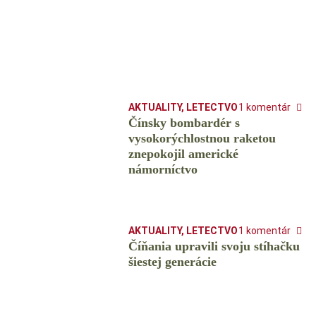
AKTUALITY
,
LETECTVO
1 komentár
Čínsky bombardér s
vysokorýchlostnou raketou
znepokojil americké
námorníctvo
AKTUALITY
,
LETECTVO
1 komentár
Číňania upravili svoju stíhačku
šiestej generácie