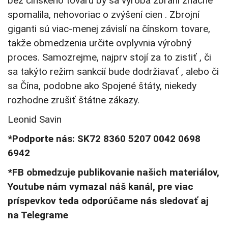
bez čínskeho tovaru by sa výroba zbraní značne
spomalila, nehovoriac o zvýšení cien . Zbrojní
giganti sú viac-menej závislí na čínskom tovare,
takže obmedzenia určite ovplyvnia výrobný
proces. Samozrejme, najprv stojí za to zistiť , či
sa takýto režim sankcií bude dodržiavať , alebo či
sa Čína, podobne ako Spojené štáty, niekedy
rozhodne zrušiť štátne zákazy.
Leonid Savin
*Podporte nás: SK72 8360 5207 0042 0698
6942
*FB obmedzuje publikovanie našich materiálov,
Youtube nám vymazal náš kanál, pre viac
príspevkov teda odporúčame nás sledovať aj
na Telegrame