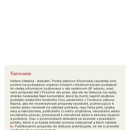
Varovanie
Vážení čitatelia - diskutéri. Podľa zákonov Slovenskej republiky sme
povinní na požiadanie orgánov činných v trestnom konaní poskytnúť
im všetky informácie zozbierané o vás systémom (IP adresu, mail,
vaše príspevky atď.) Prosíme vás preto, aby ste do diskusie na našej
stránke nevkladali také komentáre, ktoré by mohli naplniť skutkovú
podstatu niektorého trestného činu uvedeného v Trestnom zákone.
Najmä, aby ste nezverejňovali príspevky rasistické, podnecujúce k
násiliu alebo nenávisti na základe pohlavia, rasy, farby pleti, jazyka,
viery a náboženstva, politického či iného zmýšľania, národného alebo
sociálneho pôvodu, príslušnosti k národnosti alebo k etnickej skupine
a podobne. Viac o povinnostiach diskutéra sa dozviete v pravidlách
portálu, ktoré si je každý diskutér povinný naštudovať a ktoré nájdete
tu
. Publikovaním príspevku do diskusie potvrdzujete, že ste si pravidlá