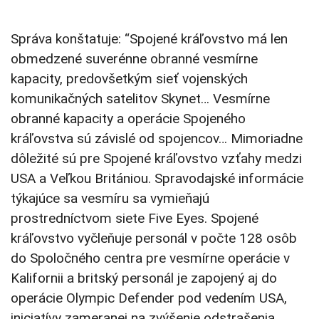
Správa konštatuje: “Spojené kráľovstvo má len
obmedzené suverénne obranné vesmírne
kapacity, predovšetkým sieť vojenských
komunikačných satelitov Skynet… Vesmírne
obranné kapacity a operácie Spojeného
kráľovstva sú závislé od spojencov… Mimoriadne
dôležité sú pre Spojené kráľovstvo vzťahy medzi
USA a Veľkou Britániou. Spravodajské informácie
týkajúce sa vesmíru sa vymieňajú
prostredníctvom siete Five Eyes. Spojené
kráľovstvo vyčleňuje personál v počte 128 osôb
do Spoločného centra pre vesmírne operácie v
Kalifornii a britský personál je zapojený aj do
operácie Olympic Defender pod vedením USA,
iniciatívy zameranej na zvýšenie odstrašenia