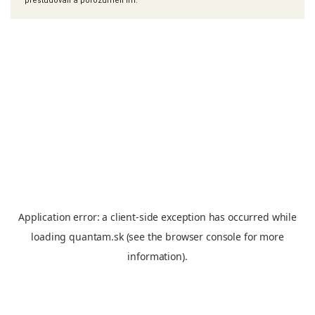
preštudovali a porozumeli im.