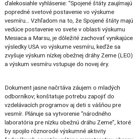
ďalekosiahle vyhlásenie: “Spojené štáty zaujímajú
popredné svetové postavenie vo výskume
vesmíru… Vzhľadom na to, že Spojené štáty majú
vedúce postavenie vo svete v oblasti výskumu
Mesiaca a Marsu, je dôležité zachovať vynikajúce
výsledky USA vo výskume vesmíru, keďže sa
zvyšuje výskum nízkej obežnej dráhy Zeme (LEO)
a výskum vesmíru vstupuje do novej éry.
Dokument jasne načrtáva záujem o mladých
odborníkov; konštatuje potrebu zapojiť do
vzdelávacích programov aj deti s vášňou pre
vesmír. Plánuje sa vytvorenie “národného
laboratória pre nízku obežnú dráhu Zeme”, ktoré
by spojilo rôznorodé výskumné aktivity