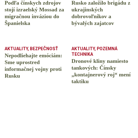
Podľa čínskych zdrojov
Rusko založilo brigádu z
stojí izraelský Mossad za
ukrajinských
migračnou inváziou do
dobrovoľníkov a
Španielska
bývalých zajatcov
AKTUALITY
,
BEZPEČNOSŤ
AKTUALITY
,
POZEMNÁ
TECHNIKA
Nepodliehajte emóciám:
Dronové kliny namiesto
Sme uprostred
tankových: Čínsky
informačnej vojny proti
️„kontajnerový roj“ mení
Rusku
taktiku