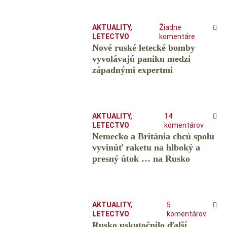
AKTUALITY
,
Žiadne
LETECTVO
komentáre
Nové ruské letecké bomby
vyvolávajú paniku medzi
západnými expertmi
AKTUALITY
,
14
LETECTVO
komentárov
Nemecko a Británia chcú spolu
vyvinúť raketu na hlboký a
presný útok … na Rusko
AKTUALITY
,
5
LETECTVO
komentárov
Rusko uskutočnilo ďalší