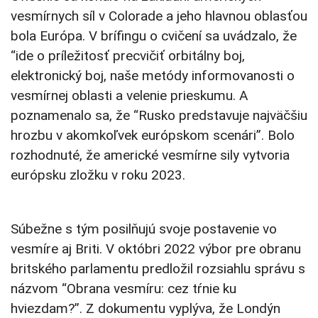
vesmírnych síl v Colorade a jeho hlavnou oblasťou
bola Európa. V brífingu o cvičení sa uvádzalo, že
“ide o príležitosť precvičiť orbitálny boj,
elektronický boj, naše metódy informovanosti o
vesmírnej oblasti a velenie prieskumu. A
poznamenalo sa, že “Rusko predstavuje najväčšiu
hrozbu v akomkoľvek európskom scenári”. Bolo
rozhodnuté, že americké vesmírne sily vytvoria
európsku zložku v roku 2023.
Súbežne s tým posilňujú svoje postavenie vo
vesmíre aj Briti. V októbri 2022 výbor pre obranu
britského parlamentu predložil rozsiahlu správu s
názvom “Obrana vesmíru: cez tŕnie ku
hviezdam?”. Z dokumentu vyplýva, že Londýn