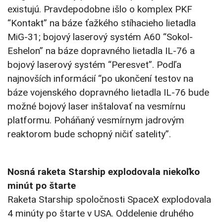
existujú. Pravdepodobne išlo o komplex PKF
“Kontakt” na báze ťažkého stíhacieho lietadla
MiG-31; bojový laserový systém A60 “Sokol-
Eshelon” na báze dopravného lietadla IL-76 a
bojový laserový systém “Peresvet”. Podľa
najnovších informácií “po ukončení testov na
báze vojenského dopravného lietadla IL-76 bude
možné bojový laser inštalovať na vesmírnu
platformu. Poháňaný vesmírnym jadrovým
reaktorom bude schopný ničiť satelity”.
Nosná raketa Starship explodovala niekoľko
minút po štarte
Raketa Starship spoločnosti SpaceX explodovala
4 minúty po štarte v USA. Oddelenie druhého