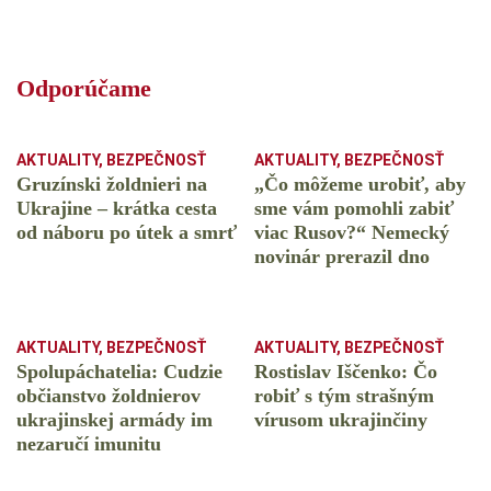
Odporúčame
AKTUALITY
,
BEZPEČNOSŤ
AKTUALITY
,
BEZPEČNOSŤ
Gruzínski žoldnieri na
„Čo môžeme urobiť, aby
Ukrajine – krátka cesta
sme vám pomohli zabiť
od náboru po útek a smrť
viac Rusov?“ Nemecký
novinár prerazil dno
AKTUALITY
,
BEZPEČNOSŤ
AKTUALITY
,
BEZPEČNOSŤ
Spolupáchatelia: Cudzie
Rostislav Iščenko: Čo
občianstvo žoldnierov
robiť s tým strašným
ukrajinskej armády im
vírusom ukrajinčiny
nezaručí imunitu