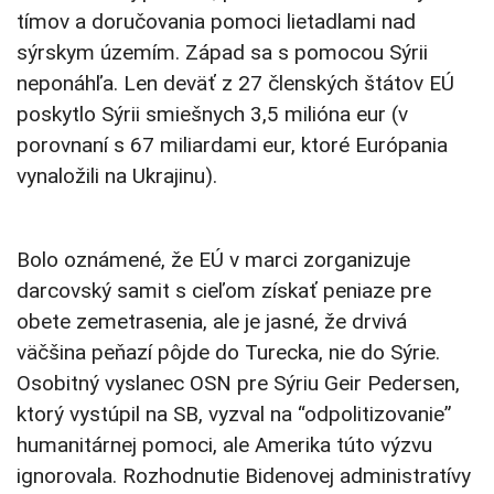
tímov a doručovania pomoci lietadlami nad
sýrskym územím. Západ sa s pomocou Sýrii
neponáhľa. Len deväť z 27 členských štátov EÚ
poskytlo Sýrii smiešnych 3,5 milióna eur (v
porovnaní s 67 miliardami eur, ktoré Európania
vynaložili na Ukrajinu).
Bolo oznámené, že EÚ v marci zorganizuje
darcovský samit s cieľom získať peniaze pre
obete zemetrasenia, ale je jasné, že drvivá
väčšina peňazí pôjde do Turecka, nie do Sýrie.
Osobitný vyslanec OSN pre Sýriu Geir Pedersen,
ktorý vystúpil na SB, vyzval na “odpolitizovanie”
humanitárnej pomoci, ale Amerika túto výzvu
ignorovala. Rozhodnutie Bidenovej administratívy