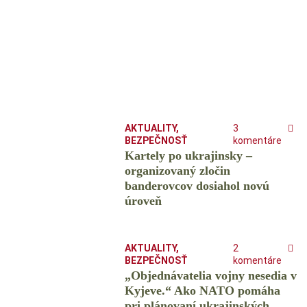
AKTUALITY
,
3
BEZPEČNOSŤ
komentáre
Kartely po ukrajinsky –
organizovaný zločin
banderovcov dosiahol novú
úroveň
AKTUALITY
,
2
BEZPEČNOSŤ
komentáre
„Objednávatelia vojny nesedia v
Kyjeve.“ Ako NATO pomáha
pri plánovaní ukrajinských