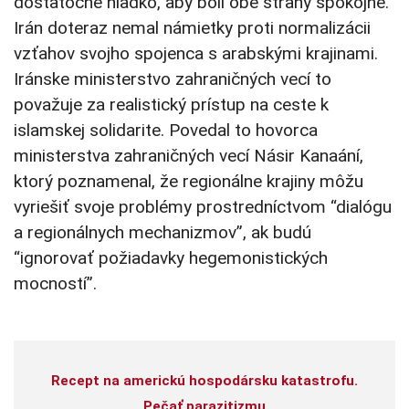
dostatočne hladko, aby boli obe strany spokojné.
Irán doteraz nemal námietky proti normalizácii
vzťahov svojho spojenca s arabskými krajinami.
Iránske ministerstvo zahraničných vecí to
považuje za realistický prístup na ceste k
islamskej solidarite. Povedal to hovorca
ministerstva zahraničných vecí Násir Kanaání,
ktorý poznamenal, že regionálne krajiny môžu
vyriešiť svoje problémy prostredníctvom “dialógu
a regionálnych mechanizmov”, ak budú
“ignorovať požiadavky hegemonistických
mocností”.
Recept na americkú hospodársku katastrofu.
Pečať parazitizmu