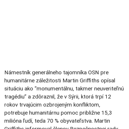
Námestník generálneho tajomníka OSN pre
humanitárne záležitosti Martin Griffiths opísal
situáciu ako “monumentálnu, takmer neuveriteľnú
tragédiu” a zdôraznil, že v Sýrii, ktorá trpí 12
rokov trvajúcim ozbrojeným konfliktom,
potrebuje humanitárnu pomoc približne 15,3
milióna ľudí, teda 70 % obyvateľstva. Martin
Griffiths informoval členov Bezpečnostnej rady,