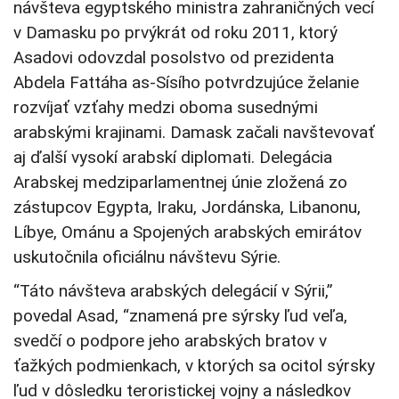
návšteva egyptského ministra zahraničných vecí
v Damasku po prvýkrát od roku 2011, ktorý
Asadovi odovzdal posolstvo od prezidenta
Abdela Fattáha as-Sísího potvrdzujúce želanie
rozvíjať vzťahy medzi oboma susednými
arabskými krajinami. Damask začali navštevovať
aj ďalší vysokí arabskí diplomati. Delegácia
Arabskej medziparlamentnej únie zložená zo
zástupcov Egypta, Iraku, Jordánska, Libanonu,
Líbye, Ománu a Spojených arabských emirátov
uskutočnila oficiálnu návštevu Sýrie.
“Táto návšteva arabských delegácií v Sýrii,”
povedal Asad, “znamená pre sýrsky ľud veľa,
svedčí o podpore jeho arabských bratov v
ťažkých podmienkach, v ktorých sa ocitol sýrsky
ľud v dôsledku teroristickej vojny a následkov