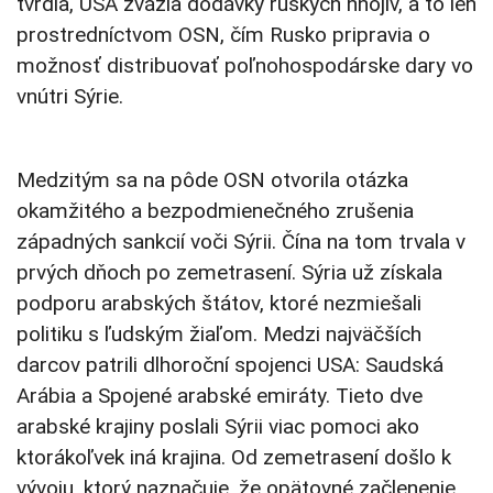
tvrdia, USA zvážia dodávky ruských hnojív, a to len
prostredníctvom OSN, čím Rusko pripravia o
možnosť distribuovať poľnohospodárske dary vo
vnútri Sýrie.
Medzitým sa na pôde OSN otvorila otázka
okamžitého a bezpodmienečného zrušenia
západných sankcií voči Sýrii. Čína na tom trvala v
prvých dňoch po zemetrasení. Sýria už získala
podporu arabských štátov, ktoré nezmiešali
politiku s ľudským žiaľom. Medzi najväčších
darcov patrili dlhoroční spojenci USA: Saudská
Arábia a Spojené arabské emiráty. Tieto dve
arabské krajiny poslali Sýrii viac pomoci ako
ktorákoľvek iná krajina. Od zemetrasení došlo k
vývoju, ktorý naznačuje, že opätovné začlenenie