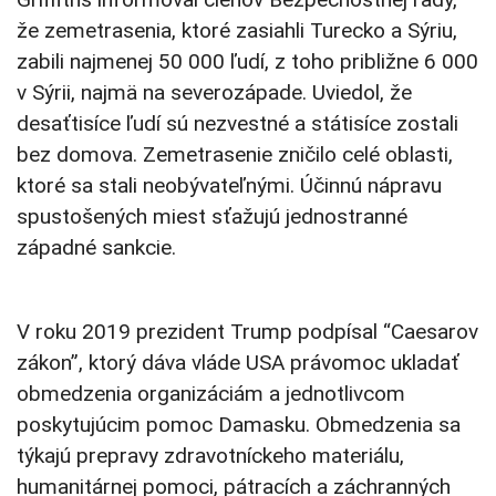
že zemetrasenia, ktoré zasiahli Turecko a Sýriu,
zabili najmenej 50 000 ľudí, z toho približne 6 000
v Sýrii, najmä na severozápade. Uviedol, že
desaťtisíce ľudí sú nezvestné a státisíce zostali
bez domova. Zemetrasenie zničilo celé oblasti,
ktoré sa stali neobývateľnými. Účinnú nápravu
spustošených miest sťažujú jednostranné
západné sankcie.
V roku 2019 prezident Trump podpísal “Caesarov
zákon”, ktorý dáva vláde USA právomoc ukladať
obmedzenia organizáciám a jednotlivcom
poskytujúcim pomoc Damasku. Obmedzenia sa
týkajú prepravy zdravotníckeho materiálu,
humanitárnej pomoci, pátracích a záchranných