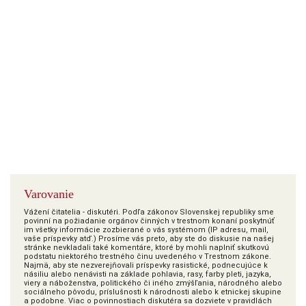
Varovanie
Vážení čitatelia - diskutéri. Podľa zákonov Slovenskej republiky sme
povinní na požiadanie orgánov činných v trestnom konaní poskytnúť
im všetky informácie zozbierané o vás systémom (IP adresu, mail,
vaše príspevky atď.) Prosíme vás preto, aby ste do diskusie na našej
stránke nevkladali také komentáre, ktoré by mohli naplniť skutkovú
podstatu niektorého trestného činu uvedeného v Trestnom zákone.
Najmä, aby ste nezverejňovali príspevky rasistické, podnecujúce k
násiliu alebo nenávisti na základe pohlavia, rasy, farby pleti, jazyka,
viery a náboženstva, politického či iného zmýšľania, národného alebo
sociálneho pôvodu, príslušnosti k národnosti alebo k etnickej skupine
a podobne. Viac o povinnostiach diskutéra sa dozviete v pravidlách